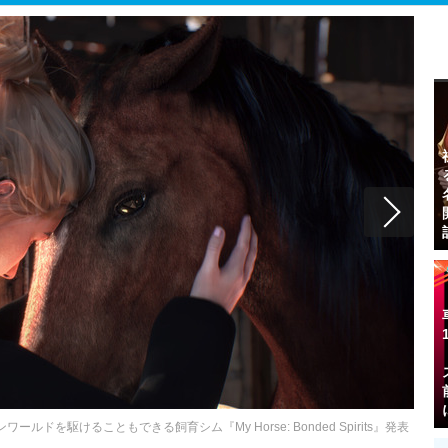
を駆けることもできる飼育シム『My Horse: Bonded Spirits』発表