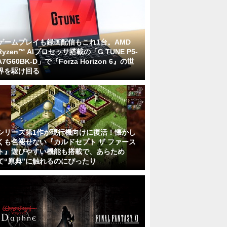
ゲームプレイも録画配信もこれ1台。AMD
Ryzen™ AIプロセッサ搭載の「G TUNE P5-
A7G60BK-D」で『Forza Horizon 6』の世
界を駆け回る
シリーズ第1作が現行機向けに復活！懐かし
くも色褪せない『カルドセプト ザ ファース
ト』遊びやすい機能も搭載で、あらため
て“原典”に触れるのにぴったり