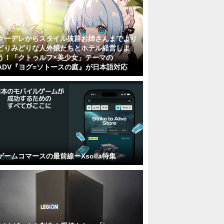
クーデレからスタイル抜群お姉さんまでより
どりみどりな人外娘たちとホテル経営しよ
う！「クトゥルフ×美少女」テーマの
ADV『ヨグ=ソトースの庭』が日本語対応
ゲームコマースの最前線ーXsolla特集