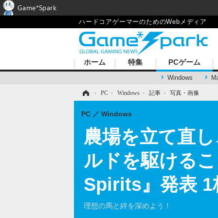
Game*Spark
ハードコアゲーマーのためのWebメディア
ホーム
特集
PCゲーム
Windows
M
ホーム
›
PC
›
Windows
›
記事
›
写真・画像
PC
Windows
農場を立て直し
ルドを駆けることも
Spirits』発
理想の馬と絆を深めよう！