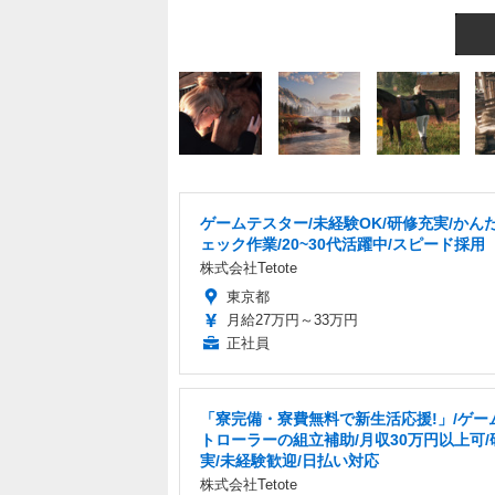
ゲームテスター/未経験OK/研修充実/かん
ェック作業/20~30代活躍中/スピード採用
株式会社Tetote
東京都
月給27万円～33万円
正社員
「寮完備・寮費無料で新生活応援!」/ゲー
トローラーの組立補助/月収30万円以上可/
実/未経験歓迎/日払い対応
株式会社Tetote