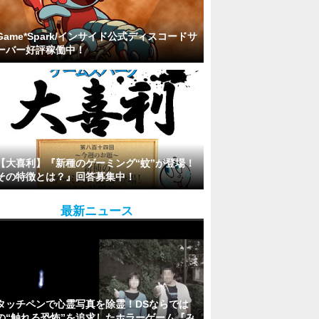
Game*Spark/インサイド公式ディスコードサ
ーバー好評稼働中！
【大喜利】『新種のゲーミング“蚊”が登場！
その特徴とは？』回答募集中！
最新ニュース
タッチペンで心霊写真を除霊！DSならでは
の“触れる恐怖”を追求したホラーゲーム『み