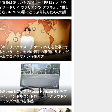
「冒険は楽しいものだ」 ─『FF11』と『ウ
ィザードリィ ヴァリアンツ ダフネ』、"優し
くないRPG"の沼にどっぷり沈んだ4人の話
【キャリアクエスト】ゲーム作りを仕事にす
るということ。セガの若手の事例に見る，ゲ
ームプログラマという働き方
GeForce NOWで『Forza Horizon 6』をプ
レイ。ハンドルコントローラー×クラウドゲ
ーミングの底力を体感