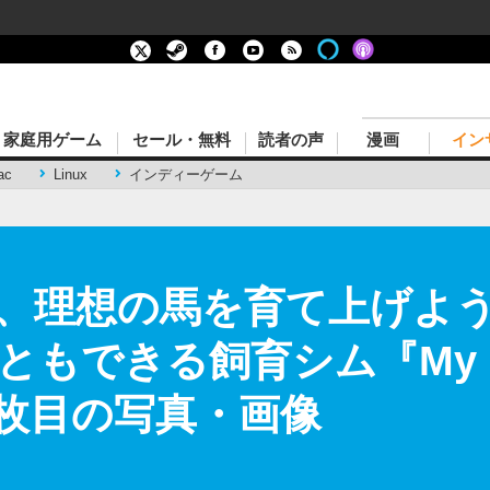
家庭用ゲーム
セール・無料
読者の声
漫画
イン
ac
Linux
インディーゲーム
、理想の馬を育て上げよ
できる飼育シム『My Hors
表 1枚目の写真・画像