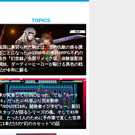
TOPICS
祖国に裏切られた騎士は、王の仇敵の娘を護
ることになった―1998年の海外SRPG不朽の
名作『幻世録』全面リメイク版、体験版配信
開始。ダーティーヒーローが駆ける異色の戦
記が令和に蘇る
車が変形してロボになった、でも『ルート
16』だった―41年ぶり完全新作
『ROUTE16R』開発者インタビュー。新旧
スタッフが語るシリーズの魂。そして41年
前、たった1人のために手作業で直した世界
に1本だけの“幻のカセット”の話