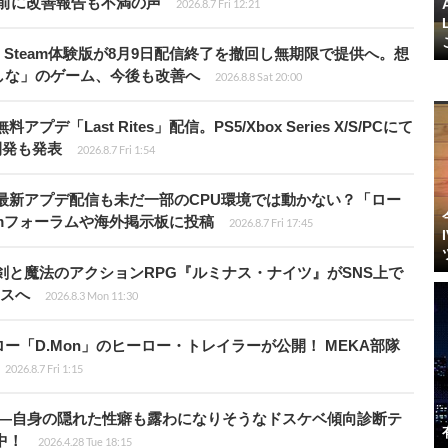
前に改善報告も不満の声
2026.8.7 Fri 12:21
Steam体験版が8月9日配信終了を撤回し無期限で提供へ。想
しな」のゲーム、今後も改善へ
2026.8.8 Sat 20:00
Last Rites」配信。PS5/Xbox Series X/S/PCにて
開発も発表
2026.8.7 Fri 1:54
最新アプデ配信も未だ一部のCPU環境では動かない？「ロー
amフォーラムや海外掲示板に投稿
2026.8.7 Fri 17:45
剣と魔法のアクションRPG『ルミナス・ナイツ』がSNS上で
ースへ
2026.8.3 Mon 11:30
「D.Mon」のヒーロー・トレイラーが公開！ MEKA部隊
2026.8.7 Fri 1:15
KB”―自身の隠れた性癖も露わになりそうなドスケベ傾向診断テ
騰中！
2026.4.28 Tue 18:15