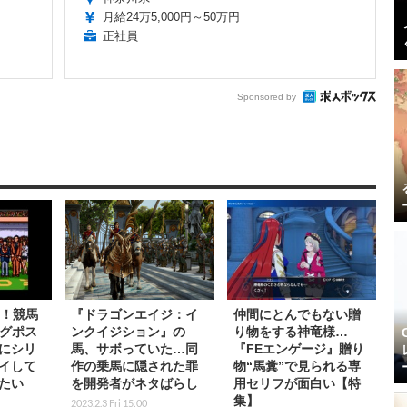
月給24万5,000円～50万円
正社員
Sponsored by
年！競馬
『ドラゴンエイジ：イ
仲間にとんでもない贈
ングポス
ンクイジション』の
り物をする神竜様…
にシリ
馬、サボっていた…同
『FEエンゲージ』贈り
イして
作の乗馬に隠された罪
物“馬糞”で見られる専
たい
を開発者がネタばらし
用セリフが面白い【特
集】
2023.2.3 Fri 15:00