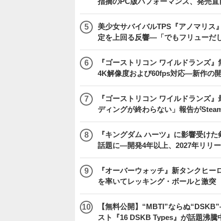
指摘のPC版パフォーマンス、発売直
美少女サバイバルTPS『アノマリス』
定を上回る反響―「でもフリューだ
『ゴーストリコン ワイルドランズ』無料アプデ「
4K解像度および60fps対応―新作の
『ゴーストリコン ワイルドランズ』
ディングが終わらない」報告がSte
『キングダム ハーツ』に影響受けた
話題に―開発4年以上、2027年リリ
『オーバーウォッチ』新タンクヒーロー
を率いてレッキング・ボールと激突
【無料公開】“MBTI”ならぬ“DS
スト『16 DSKB Types』が話題沸