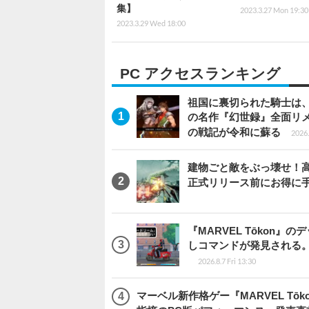
集】
2023.3.27 Mon 19:30
2023.3.29 Wed 18:00
PC アクセスランキング
祖国に裏切られた騎士は、
の名作『幻世録』全面リ
の戦記が令和に蘇る
2026.
建物ごと敵をぶっ壊せ！高速
正式リリース前にお得に
『MARVEL Tōkon
しコマンドが発見される
2026.8.7 Fri 13:30
マーベル新作格ゲー『MARVEL Tōkon