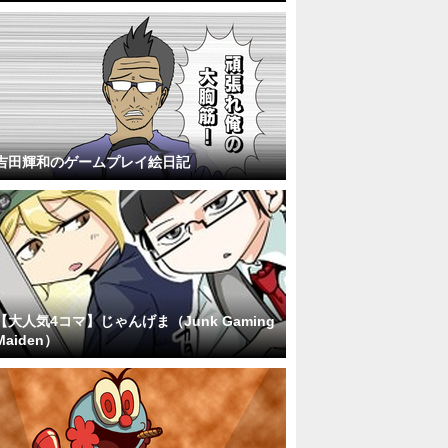
吉田輝和のゲームプレイ絵日記
【大人気4コマ】じゃんげま（Junk Gaming
Maiden）