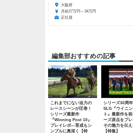
大阪府
月給27万円～34万円
正社員
編集部おすすめの記事
これまでにない迫力の
シリーズ30周
レースシーンが圧巻！
SLG『ウイニ
シリーズ最新作
ト』最新作を前
『Winning Post 10』
ーズ原点をプレ
プレイレポ―育成もシ
その魅力を伝え
ンプルに奥深く【特
【特集】