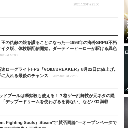
2023.1.20 Fri 21:00
王の仇敵の娘を護ることになった―1998年の海外SRPG不朽
メイク版、体験版配信開始。ダーティーヒーローが駆ける異色
8.8 Sat 18:00
ローグライトFPS『VOID/BREAKER』8月22日に値上げ。
手に入れる最後のチャンス
2026.8.8 Sat 22:15
』のデッドプールは瞬獄殺も使える！？格ゲー乱舞技が元ネタの隠
。「デップードリームを使わざるを得ない」などパロ満載
: Fighting Souls』Steamで“賛否両論”―オープンベータで