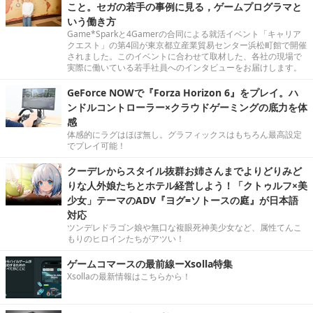
こと。セガの若手の事例に見る，ゲームプログラマと
いう働き方
Game*Sparkと4Gamerの合同による就活イベント「キャリア
クエスト」の第4回が東京都立産業貿易センター浜松町館で開催
されました。このイベントに合わせて取材した、各社の現場で
実際に働いている若手社員へのインタビューをお届けします。
GeForce NOWで『Forza Horizon 6』をプレイ。ハ
ンドルコントローラー×クラウドゲーミングの底力を体
感
体感的にラグはほぼ無し。グラフィックスはもちろん最高設定
でプレイ可能！
クーデレからスタイル抜群お姉さんまでよりどりみど
りな人外娘たちとホテル経営しよう！「クトゥルフ×美
少女」テーマのADV『ヨグ=ソトースの庭』が日本語
対応
ツンデレドラゴン娘や無口な複眼死神美少女など、属性てんこ
もりのヒロインたちがアツい！
ゲームコマースの最前線ーXsolla特集
Xsollaの最新情報はこちらから！