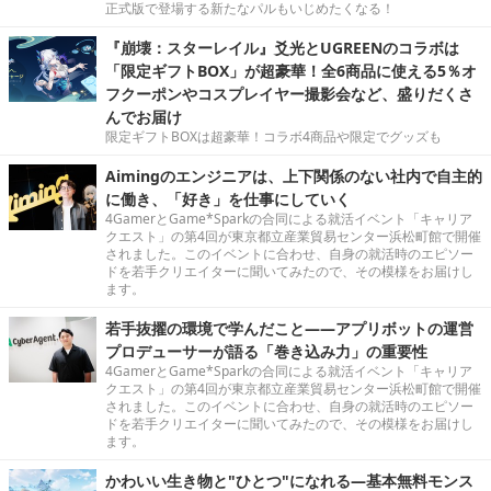
正式版で登場する新たなパルもいじめたくなる！
『崩壊：スターレイル』爻光とUGREENのコラボは
「限定ギフトBOX」が超豪華！全6商品に使える5％オ
フクーポンやコスプレイヤー撮影会など、盛りだくさ
んでお届け
限定ギフトBOXは超豪華！コラボ4商品や限定でグッズも
Aimingのエンジニアは、上下関係のない社内で自主的
に働き、「好き」を仕事にしていく
4GamerとGame*Sparkの合同による就活イベント「キャリア
クエスト」の第4回が東京都立産業貿易センター浜松町館で開催
されました。このイベントに合わせ、自身の就活時のエピソー
ドを若手クリエイターに聞いてみたので、その模様をお届けし
ます。
若手抜擢の環境で学んだこと――アプリボットの運営
プロデューサーが語る「巻き込み力」の重要性
4GamerとGame*Sparkの合同による就活イベント「キャリア
クエスト」の第4回が東京都立産業貿易センター浜松町館で開催
されました。このイベントに合わせ、自身の就活時のエピソー
ドを若手クリエイターに聞いてみたので、その模様をお届けし
ます。
かわいい生き物と"ひとつ"になれる―基本無料モンス