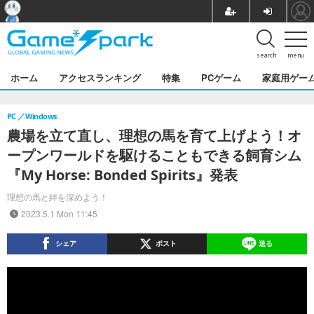
search
menu
ホーム
アクセスランキング
特集
PCゲーム
家庭用ゲー
PC
Windows
農場を立て直し、理想の馬を育て上げよう！オ
ープンワールドを駆けることもできる飼育シム
『My Horse: Bonded Spirits』発表
理想の馬と絆を深めよう！
2023.5.1 Mon 11:45
シェア
ポスト
送る