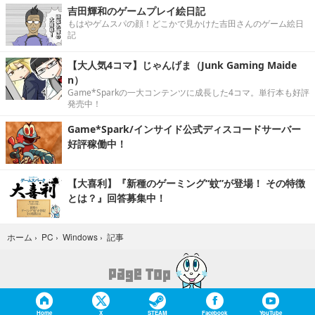
吉田輝和のゲームプレイ絵日記
もはやゲムスパの顔！どこかで見かけた吉田さんのゲーム絵日
記
【大人気4コマ】じゃんげま（Junk Gaming Maide
n）
Game*Sparkの一大コンテンツに成長した4コマ。単行本も好評
発売中！
Game*Spark/インサイド公式ディスコードサーバー
好評稼働中！
【大喜利】『新種のゲーミング“蚊”が登場！ その特徴
とは？』回答募集中！
記事
ホーム
›
PC
›
Windows
›
Home
X
STEAM
Facebook
YouTube