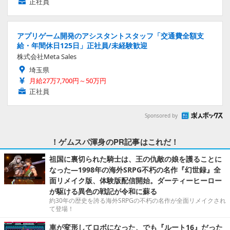
正社員
アプリゲーム開発のアシスタントスタッフ「交通費全額支
給・年間休日125日」正社員/未経験歓迎
株式会社Meta Sales
埼玉県
月給27万7,700円～50万円
正社員
Sponsored by
！ゲムスパ渾身のPR記事はこれだ！
祖国に裏切られた騎士は、王の仇敵の娘を護ることに
なった―1998年の海外SRPG不朽の名作『幻世録』全
面リメイク版、体験版配信開始。ダーティーヒーロー
が駆ける異色の戦記が令和に蘇る
約30年の歴史を誇る海外SRPGの不朽の名作が全面リメイクされ
て登場！
車が変形してロボになった、でも『ルート16』だった