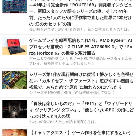
―41年ぶり完全新作『ROUTE16R』開発者インタビュ
ー。新旧スタッフが語るシリーズの魂。そして41年
前、たった1人のために手作業で直した世界に1本だけ
の“幻のカセット”の話
長い時を経て受け継がれる過去と、新たに生まれるものとは。
ゲームプレイも録画配信もこれ1台。AMD Ryzen™ AI
プロセッサ搭載の「G TUNE P5-A7G60BK-D」で『Fo
rza Horizon 6』の世界を駆け回る
ゲーム＆制作の拠点となるノートPCで話題のレースタイトルを
プレイ。放熱性能もチェックしました！
シリーズ第1作が現行機向けに復活！懐かしくも色褪せ
ない『カルドセプト ザ ファースト』遊びやすい機能も
搭載で、あらためて“原典”に触れるのにぴったり
シリーズ第1作が現行機向けの新機能を備えて復活！
「冒険は楽しいものだ」 ─『FF11』と『ウィザードリ
ィ ヴァリアンツ ダフネ』、"優しくないRPG"の沼にど
っぷり沈んだ4人の話
ふたつの沼の住人たちが語る奥深さとは。
【キャリアクエスト】ゲーム作りを仕事にするという