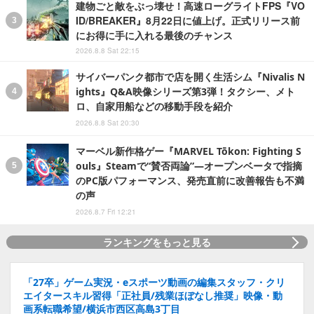
建物ごと敵をぶっ壊せ！高速ローグライトFPS『VO
ID/BREAKER』8月22日に値上げ。正式リリース前
にお得に手に入れる最後のチャンス
2026.8.8 Sat 22:15
サイバーパンク都市で店を開く生活シム『Nivalis N
ights』Q&A映像シリーズ第3弾！タクシー、メト
ロ、自家用船などの移動手段を紹介
2026.8.8 Sat 20:30
マーベル新作格ゲー『MARVEL Tōkon: Fighting S
ouls』Steamで“賛否両論”―オープンベータで指摘
のPC版パフォーマンス、発売直前に改善報告も不満
の声
2026.8.7 Fri 12:21
ランキングをもっと見る
「27卒」ゲーム実況・eスポーツ動画の編集スタッフ・クリ
エイタースキル習得「正社員/残業ほぼなし推奨」映像・動
画系転職希望/横浜市西区高島3丁目