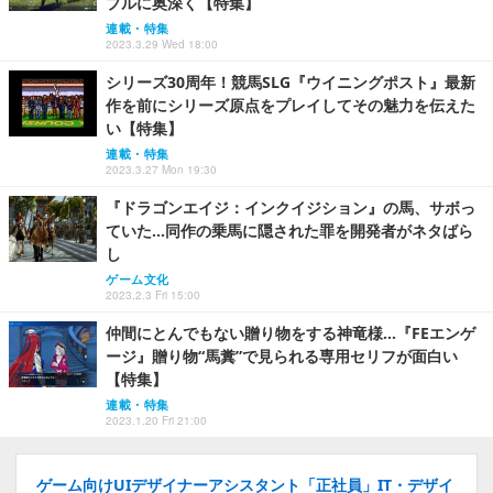
プルに奥深く【特集】
連載・特集
2023.3.29 Wed 18:00
シリーズ30周年！競馬SLG『ウイニングポスト』最新
作を前にシリーズ原点をプレイしてその魅力を伝えた
い【特集】
連載・特集
2023.3.27 Mon 19:30
『ドラゴンエイジ：インクイジション』の馬、サボっ
ていた…同作の乗馬に隠された罪を開発者がネタばら
し
ゲーム文化
2023.2.3 Fri 15:00
仲間にとんでもない贈り物をする神竜様…『FEエンゲ
ージ』贈り物“馬糞”で見られる専用セリフが面白い
【特集】
連載・特集
2023.1.20 Fri 21:00
ゲーム向けUIデザイナーアシスタント「正社員」IT・デザイ