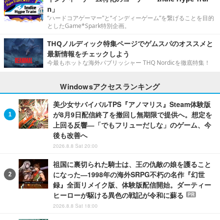
n」
“ハードコアゲーマー”と“インディーゲーム”を繋げることを目的
としたGame*Spark特別企画。
THQノルディック特集ページでゲムスパのオススメと
最新情報をチェックしよう
今最もホットな海外パブリッシャー THQ Nordicを徹底特集！
Windowsアクセスランキング
美少女サバイバルTPS『アノマリス』Steam体験版
が8月9日配信終了を撤回し無期限で提供へ。想定を
上回る反響―「でもフリューだしな」のゲーム、今
後も改善へ
2026.8.8 Sat 20:00
祖国に裏切られた騎士は、王の仇敵の娘を護ること
になった―1998年の海外SRPG不朽の名作『幻世
録』全面リメイク版、体験版配信開始。ダーティー
ヒーローが駆ける異色の戦記が令和に蘇る
PR
2026.8.8 Sat 18:00