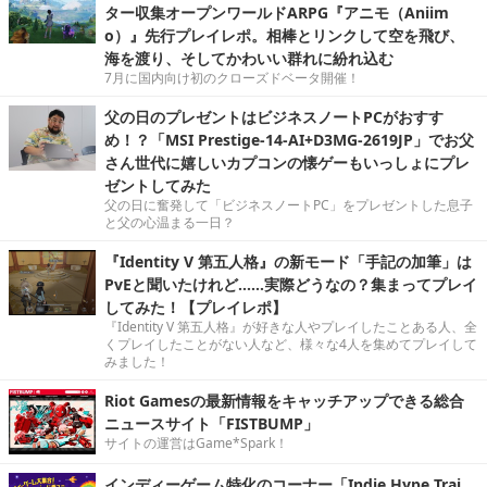
ター収集オープンワールドARPG『アニモ（Aniim
o）』先行プレイレポ。相棒とリンクして空を飛び、
海を渡り、そしてかわいい群れに紛れ込む
7月に国内向け初のクローズドベータ開催！
父の日のプレゼントはビジネスノートPCがおすす
め！？「MSI Prestige-14-AI+D3MG-2619JP」でお父
さん世代に嬉しいカプコンの懐ゲーもいっしょにプレ
ゼントしてみた
父の日に奮発して「ビジネスノートPC」をプレゼントした息子
と父の心温まる一日？
『Identity V 第五人格』の新モード「手記の加筆」は
PvEと聞いたけれど……実際どうなの？集まってプレイ
してみた！【プレイレポ】
『Identity V 第五人格』が好きな人やプレイしたことある人、全
くプレイしたことがない人など、様々な4人を集めてプレイして
みました！
Riot Gamesの最新情報をキャッチアップできる総合
ニュースサイト「FISTBUMP」
サイトの運営はGame*Spark！
インディーゲーム特化のコーナー「Indie Hype Trai