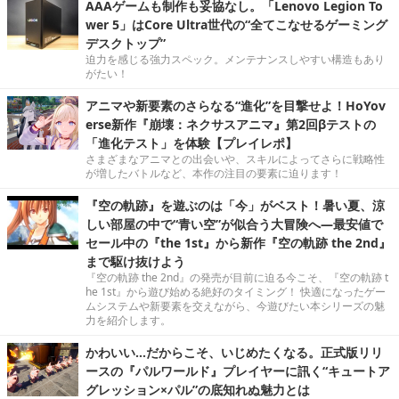
AAAゲームも制作も妥協なし。「Lenovo Legion To
wer 5」はCore Ultra世代の“全てこなせるゲーミング
デスクトップ”
迫力を感じる強力スペック。メンテナンスしやすい構造もあり
がたい！
アニマや新要素のさらなる“進化”を目撃せよ！HoYov
erse新作『崩壊：ネクサスアニマ』第2回βテストの
「進化テスト」を体験【プレイレポ】
さまざまなアニマとの出会いや、スキルによってさらに戦略性
が増したバトルなど、本作の注目の要素に迫ります！
『空の軌跡』を遊ぶのは「今」がベスト！暑い夏、涼
しい部屋の中で“青い空”が似合う大冒険へ―最安値で
セール中の『the 1st』から新作『空の軌跡 the 2nd』
まで駆け抜けよう
『空の軌跡 the 2nd』の発売が目前に迫る今こそ、『空の軌跡 t
he 1st』から遊び始める絶好のタイミング！ 快適になったゲー
ムシステムや新要素を交えながら、今遊びたい本シリーズの魅
力を紹介します。
かわいい…だからこそ、いじめたくなる。正式版リリ
ースの『パルワールド』プレイヤーに訊く“キュートア
グレッション×パル”の底知れぬ魅力とは