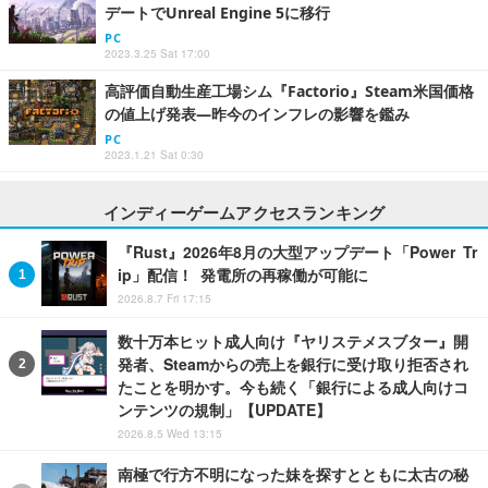
デートでUnreal Engine 5に移行
PC
2023.3.25 Sat 17:00
高評価自動生産工場シム『Factorio』Steam米国価格
の値上げ発表―昨今のインフレの影響を鑑み
PC
2023.1.21 Sat 0:30
インディーゲームアクセスランキング
『Rust』2026年8月の大型アップデート「Power Tr
ip」配信！ 発電所の再稼働が可能に
2026.8.7 Fri 17:15
数十万本ヒット成人向け『ヤリステメスブター』開
発者、Steamからの売上を銀行に受け取り拒否され
たことを明かす。今も続く「銀行による成人向けコ
ンテンツの規制」【UPDATE】
2026.8.5 Wed 13:15
南極で行方不明になった妹を探すとともに太古の秘