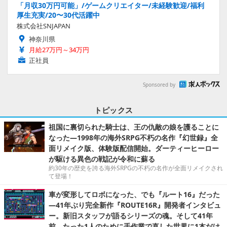
「月収30万円可能」/ゲームクリエイター/未経験歓迎/福利
厚生充実/20〜30代活躍中
株式会社SNJAPAN
神奈川県
月給27万円～34万円
正社員
Sponsored by
トピックス
祖国に裏切られた騎士は、王の仇敵の娘を護ることに
なった―1998年の海外SRPG不朽の名作『幻世録』全
面リメイク版、体験版配信開始。ダーティーヒーロー
が駆ける異色の戦記が令和に蘇る
約30年の歴史を誇る海外SRPGの不朽の名作が全面リメイクされ
て登場！
車が変形してロボになった、でも『ルート16』だった
―41年ぶり完全新作『ROUTE16R』開発者インタビュ
ー。新旧スタッフが語るシリーズの魂。そして41年
前、たった1人のために手作業で直した世界に1本だけ