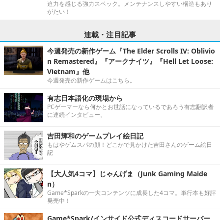
迫力を感じる強力スペック。メンテナンスしやすい構造もあり
がたい！
連載・注目記事
今週発売の新作ゲーム『The Elder Scrolls IV: Oblivio
n Remastered』『アークナイツ』『Hell Let Loose:
Vietnam』他
今週発売の新作ゲームはこちら。
有志日本語化の現場から
PCゲーマーなら何かとお世話になっているであろう有志翻訳者
に連続インタビュー。
吉田輝和のゲームプレイ絵日記
もはやゲムスパの顔！どこかで見かけた吉田さんのゲーム絵日
記
【大人気4コマ】じゃんげま（Junk Gaming Maide
n）
Game*Sparkの一大コンテンツに成長した4コマ。単行本も好評
発売中！
Game*Spark/インサイド公式ディスコードサーバー