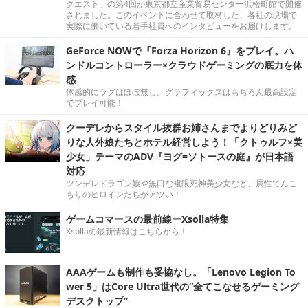
クエスト」の第4回が東京都立産業貿易センター浜松町館で開催
されました。このイベントに合わせて取材した、各社の現場で
実際に働いている若手社員へのインタビューをお届けします。
GeForce NOWで『Forza Horizon 6』をプレイ。ハ
ンドルコントローラー×クラウドゲーミングの底力を体
感
体感的にラグはほぼ無し。グラフィックスはもちろん最高設定
でプレイ可能！
クーデレからスタイル抜群お姉さんまでよりどりみど
りな人外娘たちとホテル経営しよう！「クトゥルフ×美
少女」テーマのADV『ヨグ=ソトースの庭』が日本語
対応
ツンデレドラゴン娘や無口な複眼死神美少女など、属性てんこ
もりのヒロインたちがアツい！
ゲームコマースの最前線ーXsolla特集
Xsollaの最新情報はこちらから！
AAAゲームも制作も妥協なし。「Lenovo Legion To
wer 5」はCore Ultra世代の“全てこなせるゲーミング
デスクトップ”