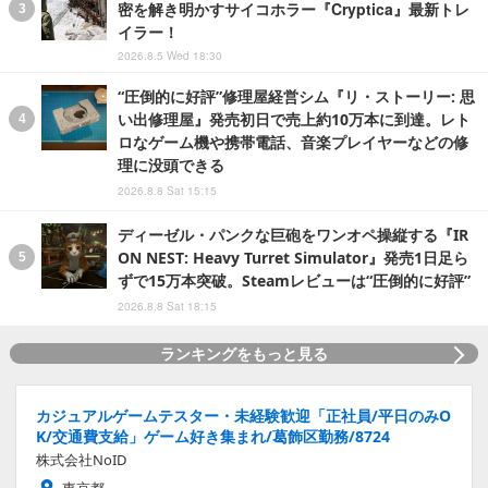
密を解き明かすサイコホラー『Cryptica』最新トレ
イラー！
2026.8.5 Wed 18:30
“圧倒的に好評”修理屋経営シム『リ・ストーリー: 思
い出修理屋』発売初日で売上約10万本に到達。レト
ロなゲーム機や携帯電話、音楽プレイヤーなどの修
理に没頭できる
2026.8.8 Sat 15:15
ディーゼル・パンクな巨砲をワンオペ操縦する『IR
ON NEST: Heavy Turret Simulator』発売1日足ら
ずで15万本突破。Steamレビューは“圧倒的に好評”
2026.8.8 Sat 18:15
ランキングをもっと見る
カジュアルゲームテスター・未経験歓迎「正社員/平日のみO
K/交通費支給」ゲーム好き集まれ/葛飾区勤務/8724
株式会社NoID