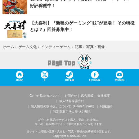
好評稼働中！
【大喜利】『新種のゲーミング“蚊”が登場！ その特徴
とは？』回答募集中！
写真・画像
ホーム
›
ゲーム文化
›
インディーゲーム
›
記事
›
Home
X
STEAM
Facebook
YouTube
Game*Sparkについて
お問合せ
広告掲載
会社概要
個人情報保護方針
個人情報の取り扱いについて（Game*Spark）
利用規約
特定商取引法に基づく表記
紹介した商品/サービスを購入、契約した場合に、
売上の一部が弊社サイトに還元されることがあります。
当サイトに掲載の記事・見出し・写真・画像の無断転載を禁じます。
Copyright © 2026 IID, Inc.