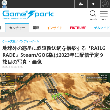
search
menu
料
カルチャー
漫画
インサイド
FISTBUMP
ゲムマイド
ゲーム文化
インディーゲーム
地球外の惑星に鉄道輸送網を構築する『RAILG
RADE』Steam/GOG版は2023年に配信予定 9
枚目の写真・画像
2023.5.6 Sat 8:00