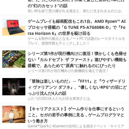
の“幻のカセット”の話
長い時を経て受け継がれる過去と、新たに生まれるものとは。
ゲームプレイも録画配信もこれ1台。AMD Ryzen™ AI
プロセッサ搭載の「G TUNE P5-A7G60BK-D」で『Fo
rza Horizon 6』の世界を駆け回る
ゲーム＆制作の拠点となるノートPCで話題のレースタイトルを
プレイ。放熱性能もチェックしました！
シリーズ第1作が現行機向けに復活！懐かしくも色褪せ
ない『カルドセプト ザ ファースト』遊びやすい機能も
搭載で、あらためて“原典”に触れるのにぴったり
シリーズ第1作が現行機向けの新機能を備えて復活！
「冒険は楽しいものだ」 ─『FF11』と『ウィザードリ
ィ ヴァリアンツ ダフネ』、"優しくないRPG"の沼にど
っぷり沈んだ4人の話
ふたつの沼の住人たちが語る奥深さとは。
【キャリアクエスト】ゲーム作りを仕事にするという
こと。セガの若手の事例に見る，ゲームプログラマと
いう働き方
Game*Sparkと4Gamerの合同による就活イベント「キャリア