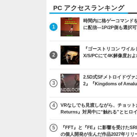
PC アクセスランキング
時間内に格ゲーコマンドを入
に配信―1P/2P側も選択
『ゴーストリコン ワイルドラン
X/S/PCにて4K解像度お
2.5D式SFメトロイドヴァ
2』『Kingdoms of 
VRなしでも見渡しながら、チョット
Returns』対局中に“触れる”とヒロ
『FFT』と『FE』に影響を受けたSR
の個人開発が生んだ作品2027年リリ