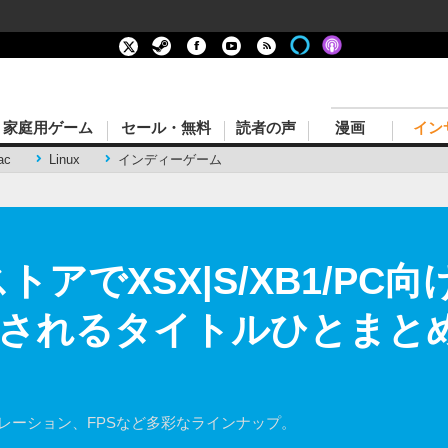
家庭用ゲーム
セール・無料
読者の声
漫画
イン
ac
Linux
インディーゲーム
アでXSX|S/XB1/PC
売されるタイトルひとまとめ
レーション、FPSなど多彩なラインナップ。