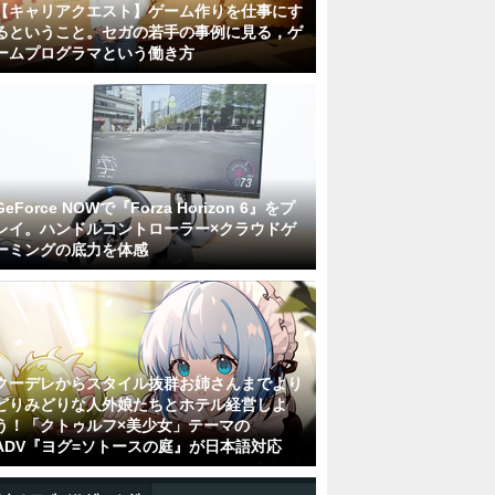
【キャリアクエスト】ゲーム作りを仕事にす
るということ。セガの若手の事例に見る，ゲ
ームプログラマという働き方
GeForce NOWで『Forza Horizon 6』をプ
レイ。ハンドルコントローラー×クラウドゲ
ーミングの底力を体感
クーデレからスタイル抜群お姉さんまでより
どりみどりな人外娘たちとホテル経営しよ
う！「クトゥルフ×美少女」テーマの
ADV『ヨグ=ソトースの庭』が日本語対応