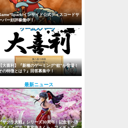
Game*Spark/インサイド公式ディスコードサ
ーバー好評稼働中！
【大喜利】『新種のゲーミング“蚊”が登場！
その特徴とは？』回答募集中！
最新ニュース
『サクラ大戦』シリーズ30周年！記念すべき
タイミングで「真宮寺さくら」フィギュア