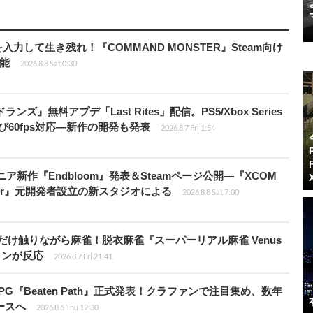
力して生き残れ！『COMMAND MONSTER』Steam向け
可能
2026.8.8 Sat 0:30
ズ』無料アプデ「Last Rites」配信。PS5/Xbox Series
よび60fps対応―新作の開発も発表
2026.8.7 Fri 1:54
ニア新作『Endbloom』発表＆Steamページ公開―『XCOM
Amalur』元開発者設立の新スタジオによる
2026.8.8 Sat 7:00
だけ触りながら麻雀！脱衣麻雀『スーパーリアル麻雀 Venus
インが反応
2026.8.7 Fri 21:41
PG『Beaten Path』正式発表！クラファンで注目集め、数年
ースへ
2026.8.6 Thu 12:30