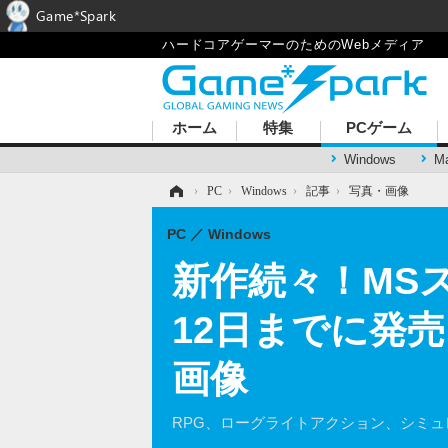
Game*Spark
ハードコアゲーマーのためのWebメディア
ホーム
特集
PCゲーム
Windows
M
ホーム
›
PC
›
Windows
›
記事
›
写真・画像
PC
Windows
新作続々！MSスト
12日までに発
画像
RPG、ローグライトアクション、シミュ