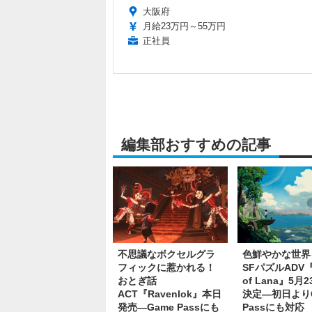
大阪府
月給23万円～55万円
正社員
編集部おすすめの記事
不思議なボクセルグラ
色鮮やかな世界
フィックに惹かれる！
SFパズルADV『P
おとぎ話
of Lana』5月
ACT『Ravenlok』本日
決定―初日よりG
発売―Game Passにも
Passにも対応