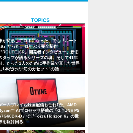
TOPICS
車が変形してロボになった、でも『ルート
16』だった―41年ぶり完全新作
『ROUTE16R』開発者インタビュー。新旧
スタッフが語るシリーズの魂。そして41年
前、たった1人のために手作業で直した世界
に1本だけの“幻のカセット”の話
ゲームプレイも録画配信もこれ1台。AMD
Ryzen™ AIプロセッサ搭載の「G TUNE P5-
A7G60BK-D」で『Forza Horizon 6』の世
界を駆け回る