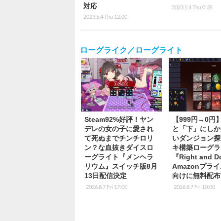
対応
2023.5.4 Thu 0:35
2023.5.4 Thu 12:00
ローグライク／ローグライト
Steam92%好評！ヤン
【999円→0円
デレの女の子に愛され
と「下」にしか
て死ぬまでチンチロリ
いダンジョン探
ン？な血抜きダイスロ
キ構築ローグラ
ーグライト『メンヘラ
『Right and 
リウム』スイッチ版8月
Amazonプラ
13日配信決定
向けに無料配布
2026.8.7 Fri 17:00
2026.8.7 Fri 10:00