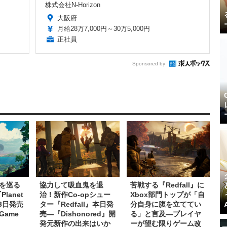
株式会社N-Horizon
大阪府
月給28万7,000円～30万5,000円
正社員
Sponsored by
を巡る
協力して吸血鬼を退
苦戦する『Redfall』に
lanet
治！新作Co-opシュー
Xbox部門トップが「自
23日発売
ター『Redfall』本日発
分自身に腹を立ててい
ame
売―『Dishonored』開
る」と言及―プレイヤ
発元新作の出来はいか
ーが望む限りゲーム改