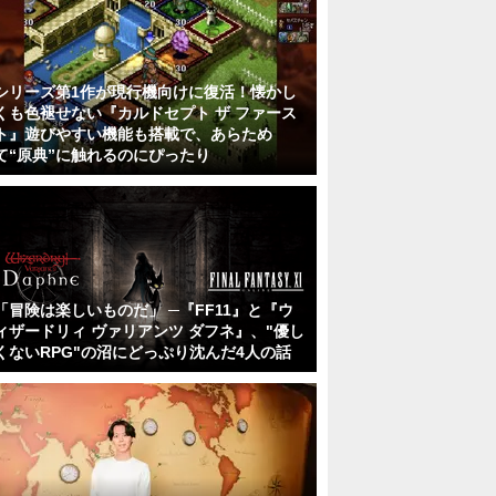
シリーズ第1作が現行機向けに復活！懐かし
くも色褪せない『カルドセプト ザ ファース
ト』遊びやすい機能も搭載で、あらため
て“原典”に触れるのにぴったり
「冒険は楽しいものだ」 ─『FF11』と『ウ
ィザードリィ ヴァリアンツ ダフネ』、"優し
くないRPG"の沼にどっぷり沈んだ4人の話