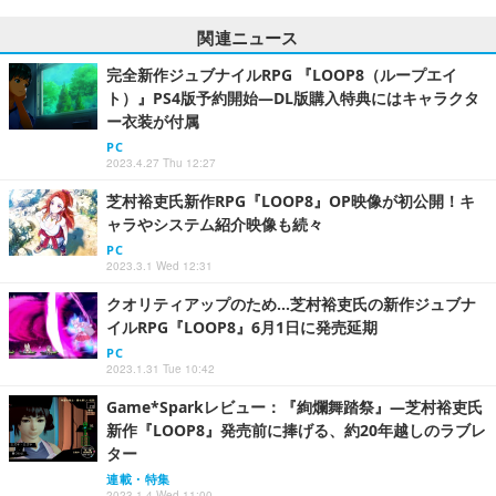
関連ニュース
完全新作ジュブナイルRPG 『LOOP8（ループエイ
ト）』PS4版予約開始―DL版購入特典にはキャラクタ
ー衣装が付属
PC
2023.4.27 Thu 12:27
芝村裕吏氏新作RPG『LOOP8』OP映像が初公開！キ
ャラやシステム紹介映像も続々
PC
2023.3.1 Wed 12:31
クオリティアップのため…芝村裕吏氏の新作ジュブナ
イルRPG『LOOP8』6月1日に発売延期
PC
2023.1.31 Tue 10:42
Game*Sparkレビュー：『絢爛舞踏祭』―芝村裕吏氏
新作『LOOP8』発売前に捧げる、約20年越しのラブレ
ター
連載・特集
2023.1.4 Wed 11:00