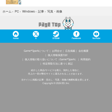
写真・画像
ホーム
›
PC
›
Windows
›
記事
›
Home
X
STEAM
Facebook
YouTube
Game*Sparkについて
お問合せ
広告掲載
会社概要
個人情報保護方針
個人情報の取り扱いについて（Game*Spark）
利用規約
特定商取引法に基づく表記
紹介した商品/サービスを購入、契約した場合に、
売上の一部が弊社サイトに還元されることがあります。
当サイトに掲載の記事・見出し・写真・画像の無断転載を禁じます。
Copyright © 2026 IID, Inc.