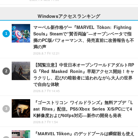
Windowsアクセスランキング
マーベル新作格ゲー『MARVEL Tōkon: Fighting
Souls』Steamで“賛否両論”―オープンベータで指
摘のPC版パフォーマンス、発売直前に改善報告も不
満の声
2026.8.7 Fri 12:21
【閲覧注意】中世日本オープンワールドアダルトRP
G『Red Masked Ronin』早期アクセス開始！キャ
ラクリし、忍びの暗殺者に追われながら大人の世界
で自由な体験
2026.8.7 Fri 14:45
『ゴーストリコン ワイルドランズ』無料アプデ「L
ast Rites」配信。PS5/Xbox Series X/S/PCにて4
K解像度および60fps対応―新作の開発も発表
2026.8.7 Fri 1:54
『MARVEL Tōkon』のデッドプールは瞬獄殺も使え