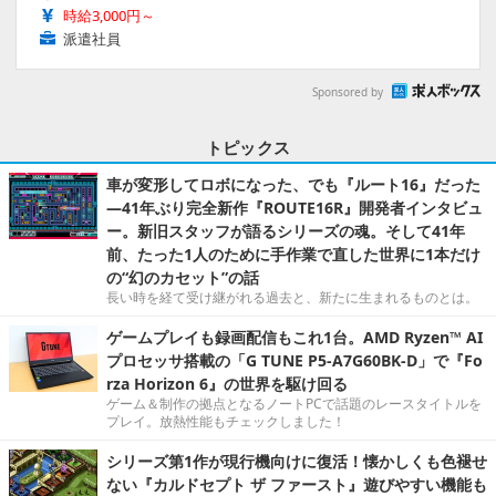
時給3,000円～
派遣社員
Sponsored by
トピックス
車が変形してロボになった、でも『ルート16』だった
―41年ぶり完全新作『ROUTE16R』開発者インタビュ
ー。新旧スタッフが語るシリーズの魂。そして41年
前、たった1人のために手作業で直した世界に1本だけ
の“幻のカセット”の話
長い時を経て受け継がれる過去と、新たに生まれるものとは。
ゲームプレイも録画配信もこれ1台。AMD Ryzen™ AI
プロセッサ搭載の「G TUNE P5-A7G60BK-D」で『Fo
rza Horizon 6』の世界を駆け回る
ゲーム＆制作の拠点となるノートPCで話題のレースタイトルを
プレイ。放熱性能もチェックしました！
シリーズ第1作が現行機向けに復活！懐かしくも色褪せ
ない『カルドセプト ザ ファースト』遊びやすい機能も