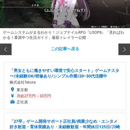
ゲームシステムがまるわかり！ジュブナイルRPG『LOOP8』「見ればわ
かる！葦原中つ生活ガイド」最新トレイラー公開
この記事へ戻る
「男女ともに働きやすい環境で安心スタート」ゲームテスタ
ー/未経験OK/研修あり/シンプル作業/20~30代活躍中
株式会社Tetote
東京都
月給27万円～33万円
正社員
「27卒」ゲーム開発サポート正社員/残業少なめ・エンタメ
好き歓迎・育休実績あり・未経験歓迎・年間休日125日/川崎