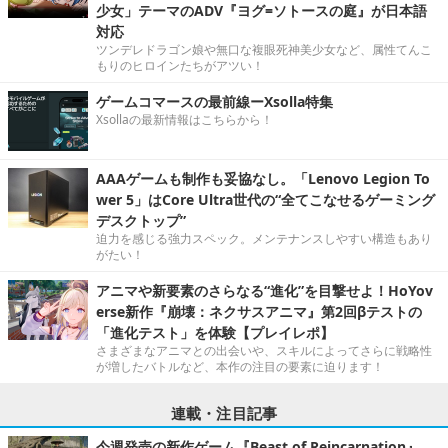
少女」テーマのADV『ヨグ=ソトースの庭』が日本語
対応
ツンデレドラゴン娘や無口な複眼死神美少女など、属性てんこ
もりのヒロインたちがアツい！
ゲームコマースの最前線ーXsolla特集
Xsollaの最新情報はこちらから！
AAAゲームも制作も妥協なし。「Lenovo Legion To
wer 5」はCore Ultra世代の“全てこなせるゲーミング
デスクトップ”
迫力を感じる強力スペック。メンテナンスしやすい構造もあり
がたい！
アニマや新要素のさらなる“進化”を目撃せよ！HoYov
erse新作『崩壊：ネクサスアニマ』第2回βテストの
「進化テスト」を体験【プレイレポ】
さまざまなアニマとの出会いや、スキルによってさらに戦略性
が増したバトルなど、本作の注目の要素に迫ります！
連載・注目記事
今週発売の新作ゲーム『Beast of Reincarnation』