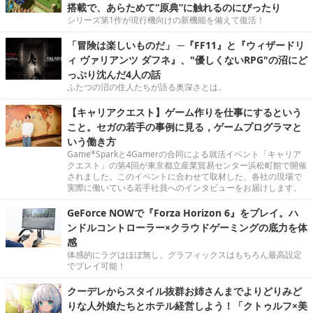
搭載で、あらためて“原典”に触れるのにぴったり
シリーズ第1作が現行機向けの新機能を備えて復活！
「冒険は楽しいものだ」 ─『FF11』と『ウィザードリ
ィ ヴァリアンツ ダフネ』、"優しくないRPG"の沼にど
っぷり沈んだ4人の話
ふたつの沼の住人たちが語る奥深さとは。
【キャリアクエスト】ゲーム作りを仕事にするという
こと。セガの若手の事例に見る，ゲームプログラマと
いう働き方
Game*Sparkと4Gamerの合同による就活イベント「キャリア
クエスト」の第4回が東京都立産業貿易センター浜松町館で開催
されました。このイベントに合わせて取材した、各社の現場で
実際に働いている若手社員へのインタビューをお届けします。
GeForce NOWで『Forza Horizon 6』をプレイ。ハ
ンドルコントローラー×クラウドゲーミングの底力を体
感
体感的にラグはほぼ無し。グラフィックスはもちろん最高設定
でプレイ可能！
クーデレからスタイル抜群お姉さんまでよりどりみど
りな人外娘たちとホテル経営しよう！「クトゥルフ×美