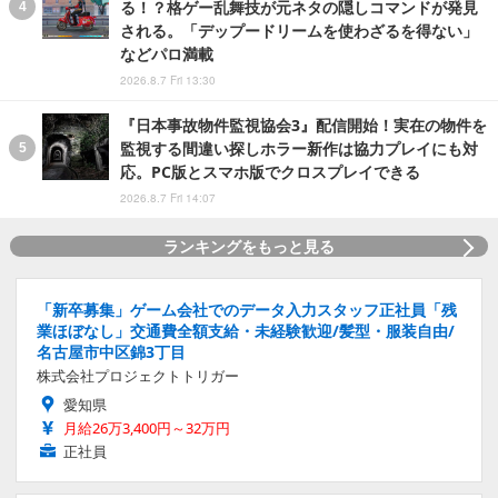
る！？格ゲー乱舞技が元ネタの隠しコマンドが発見
される。「デップードリームを使わざるを得ない」
などパロ満載
2026.8.7 Fri 13:30
『日本事故物件監視協会3』配信開始！実在の物件を
監視する間違い探しホラー新作は協力プレイにも対
応。PC版とスマホ版でクロスプレイできる
2026.8.7 Fri 14:07
ランキングをもっと見る
「新卒募集」ゲーム会社でのデータ入力スタッフ正社員「残
業ほぼなし」交通費全額支給・未経験歓迎/髪型・服装自由/
名古屋市中区錦3丁目
株式会社プロジェクトトリガー
愛知県
月給26万3,400円～32万円
正社員