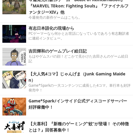
『MARVEL Tōkon: Fighting Souls』『ファイナルフ
ァンタジーXIV』他
今週発売の新作ゲームはこちら。
有志日本語化の現場から
PCゲーマーなら何かとお世話になっているであろう有志翻訳者
に連続インタビュー。
吉田輝和のゲームプレイ絵日記
もはやゲムスパの顔！どこかで見かけた吉田さんのゲーム絵日
記
【大人気4コマ】じゃんげま（Junk Gaming Maide
n）
Game*Sparkの一大コンテンツに成長した4コマ。単行本も好評
発売中！
Game*Spark/インサイド公式ディスコードサーバー
好評稼働中！
【大喜利】『新種のゲーミング“蚊”が登場！ その特徴
とは？』回答募集中！