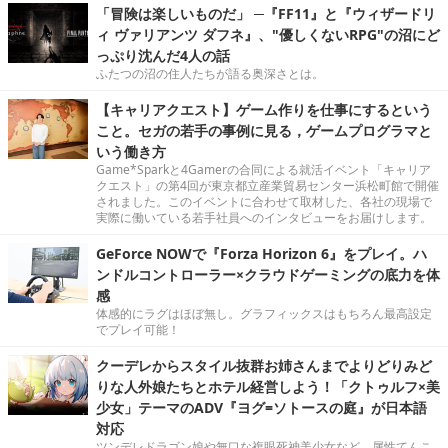
「冒険は楽しいものだ」 ─『FF11』と『ウィザードリ
ィ ヴァリアンツ ダフネ』、"優しくないRPG"の沼にど
っぷり沈んだ4人の話
ふたつの沼の住人たちが語る奥深さとは。
【キャリアクエスト】ゲーム作りを仕事にするという
こと。セガの若手の事例に見る，ゲームプログラマと
いう働き方
Game*Sparkと4Gamerの合同による就活イベント「キャリア
クエスト」の第4回が東京都立産業貿易センター浜松町館で開催
されました。このイベントに合わせて取材した、各社の現場で
実際に働いている若手社員へのインタビューをお届けします。
GeForce NOWで『Forza Horizon 6』をプレイ。ハ
ンドルコントローラー×クラウドゲーミングの底力を体
感
体感的にラグはほぼ無し。グラフィックスはもちろん最高設定
でプレイ可能！
クーデレからスタイル抜群お姉さんまでよりどりみど
りな人外娘たちとホテル経営しよう！「クトゥルフ×美
少女」テーマのADV『ヨグ=ソトースの庭』が日本語
対応
ツンデレドラゴン娘や無口な複眼死神美少女など、属性てんこ