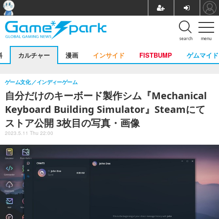
search
menu
料
カルチャー
漫画
インサイド
FISTBUMP
ゲムマイド
ゲーム文化
インディーゲーム
自分だけのキーボード製作シム『Mechanical
Keyboard Building Simulator』Steamにて
ストア公開 3枚目の写真・画像
2023.5.11 Thu 22:00