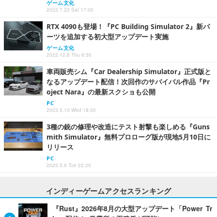
ゲーム文化
2022.7.23 Sat 17:00
RTX 4090も登場！『PC Building Simulator 2』新パ
ーツを追加する初大型アップデート実施
ゲーム文化
2022.12.8 Thu 6:30
車両販売シム『Car Dealership Simulator』正式版と
なるアップデート配信！次回作のサバイバル作品『Pr
oject Nara』の最新スクショも公開
PC
2023.5.10 Wed 18:30
3種の銃の修理や改造にテスト射撃も楽しめる『Guns
mith Simulator』無料プロローグ版が現地5月10日に
リリース
PC
2023.5.9 Tue 22:20
インディーゲームアクセスランキング
『Rust』2026年8月の大型アップデート「Power Tr