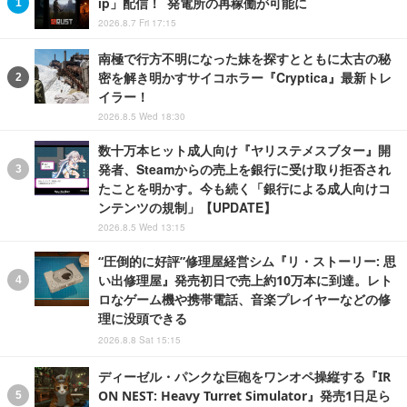
ip」配信！ 発電所の再稼働が可能に
2026.8.7 Fri 17:15
南極で行方不明になった妹を探すとともに太古の秘
密を解き明かすサイコホラー『Cryptica』最新トレ
イラー！
2026.8.5 Wed 18:30
数十万本ヒット成人向け『ヤリステメスブター』開
発者、Steamからの売上を銀行に受け取り拒否され
たことを明かす。今も続く「銀行による成人向けコ
ンテンツの規制」【UPDATE】
2026.8.5 Wed 13:15
“圧倒的に好評”修理屋経営シム『リ・ストーリー: 思
い出修理屋』発売初日で売上約10万本に到達。レト
ロなゲーム機や携帯電話、音楽プレイヤーなどの修
理に没頭できる
2026.8.8 Sat 15:15
ディーゼル・パンクな巨砲をワンオペ操縦する『IR
ON NEST: Heavy Turret Simulator』発売1日足ら