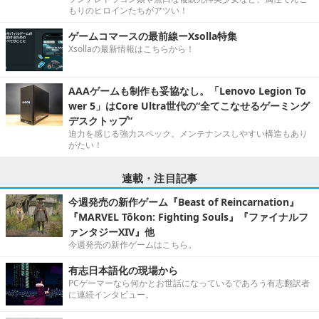
もりのヒロインたちがアツい！
ゲームコマースの最前線ーXsolla特集
Xsollaの最新情報はこちらから！
AAAゲームも制作も妥協なし。「Lenovo Legion To
wer 5」はCore Ultra世代の“全てこなせるゲーミング
デスクトップ”
迫力を感じる強力スペック。メンテナンスしやすい構造もあり
がたい！
連載・注目記事
今週発売の新作ゲーム『Beast of Reincarnation』
『MARVEL Tōkon: Fighting Souls』『ファイナルフ
ァンタジーXIV』他
今週発売の新作ゲームはこちら。
有志日本語化の現場から
PCゲーマーなら何かとお世話になっているであろう有志翻訳者
に連続インタビュー。