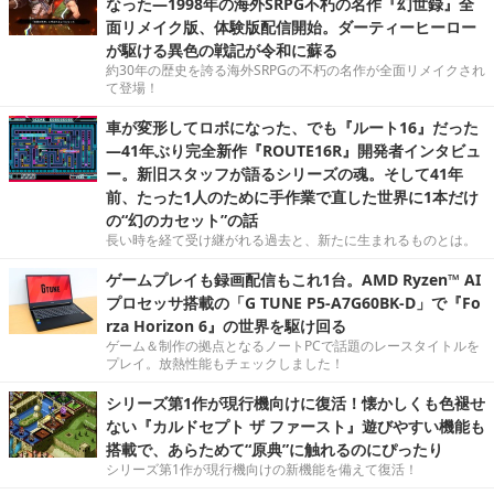
なった―1998年の海外SRPG不朽の名作『幻世録』全
面リメイク版、体験版配信開始。ダーティーヒーロー
が駆ける異色の戦記が令和に蘇る
約30年の歴史を誇る海外SRPGの不朽の名作が全面リメイクされ
て登場！
車が変形してロボになった、でも『ルート16』だった
―41年ぶり完全新作『ROUTE16R』開発者インタビュ
ー。新旧スタッフが語るシリーズの魂。そして41年
前、たった1人のために手作業で直した世界に1本だけ
の“幻のカセット”の話
長い時を経て受け継がれる過去と、新たに生まれるものとは。
ゲームプレイも録画配信もこれ1台。AMD Ryzen™ AI
プロセッサ搭載の「G TUNE P5-A7G60BK-D」で『Fo
rza Horizon 6』の世界を駆け回る
ゲーム＆制作の拠点となるノートPCで話題のレースタイトルを
プレイ。放熱性能もチェックしました！
シリーズ第1作が現行機向けに復活！懐かしくも色褪せ
ない『カルドセプト ザ ファースト』遊びやすい機能も
搭載で、あらためて“原典”に触れるのにぴったり
シリーズ第1作が現行機向けの新機能を備えて復活！