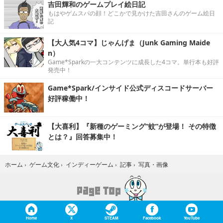
吉田輝和のゲームプレイ絵日記
もはやゲムスパの顔！どこかで見かけた吉田さんのゲーム絵日
記
【大人気4コマ】じゃんげま（Junk Gaming Maide
n）
Game*Sparkの一大コンテンツに成長した4コマ。単行本も好評
発売中！
Game*Spark/インサイド公式ディスコードサーバー
好評稼働中！
【大喜利】『新種のゲーミング“蚊”が登場！ その特徴
とは？』回答募集中！
写真・画像
ホーム
›
ゲーム文化
›
インディーゲーム
›
記事
›
Home
X
STEAM
Facebook
YouTube