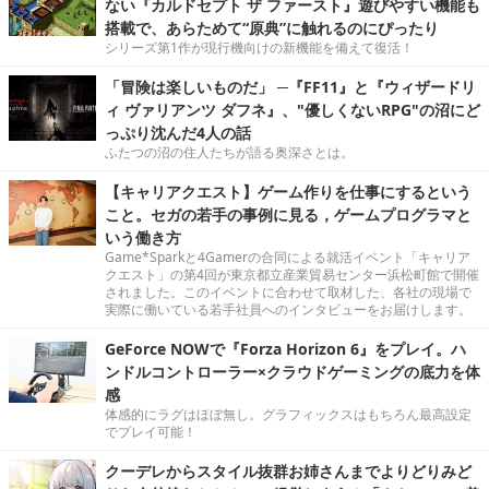
ない『カルドセプト ザ ファースト』遊びやすい機能も
搭載で、あらためて“原典”に触れるのにぴったり
シリーズ第1作が現行機向けの新機能を備えて復活！
「冒険は楽しいものだ」 ─『FF11』と『ウィザードリ
ィ ヴァリアンツ ダフネ』、"優しくないRPG"の沼にど
っぷり沈んだ4人の話
ふたつの沼の住人たちが語る奥深さとは。
【キャリアクエスト】ゲーム作りを仕事にするという
こと。セガの若手の事例に見る，ゲームプログラマと
いう働き方
Game*Sparkと4Gamerの合同による就活イベント「キャリア
クエスト」の第4回が東京都立産業貿易センター浜松町館で開催
されました。このイベントに合わせて取材した、各社の現場で
実際に働いている若手社員へのインタビューをお届けします。
GeForce NOWで『Forza Horizon 6』をプレイ。ハ
ンドルコントローラー×クラウドゲーミングの底力を体
感
体感的にラグはほぼ無し。グラフィックスはもちろん最高設定
でプレイ可能！
クーデレからスタイル抜群お姉さんまでよりどりみど