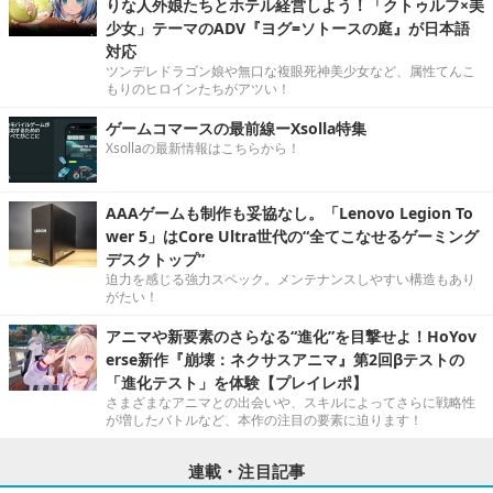
りな人外娘たちとホテル経営しよう！「クトゥルフ×美
少女」テーマのADV『ヨグ=ソトースの庭』が日本語
対応
ツンデレドラゴン娘や無口な複眼死神美少女など、属性てんこ
もりのヒロインたちがアツい！
ゲームコマースの最前線ーXsolla特集
Xsollaの最新情報はこちらから！
AAAゲームも制作も妥協なし。「Lenovo Legion To
wer 5」はCore Ultra世代の“全てこなせるゲーミング
デスクトップ”
迫力を感じる強力スペック。メンテナンスしやすい構造もあり
がたい！
アニマや新要素のさらなる“進化”を目撃せよ！HoYov
erse新作『崩壊：ネクサスアニマ』第2回βテストの
「進化テスト」を体験【プレイレポ】
さまざまなアニマとの出会いや、スキルによってさらに戦略性
が増したバトルなど、本作の注目の要素に迫ります！
連載・注目記事