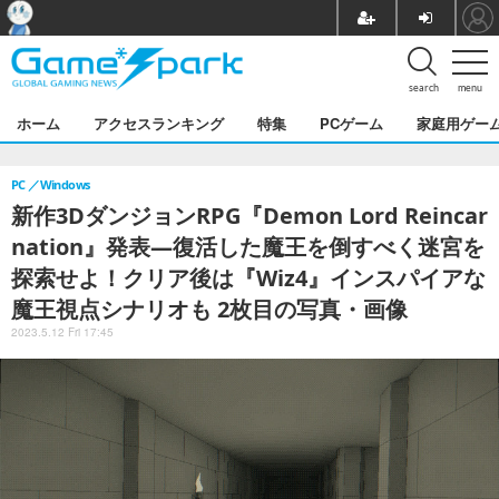
search
menu
ホーム
アクセスランキング
特集
PCゲーム
家庭用ゲー
PC
Windows
新作3DダンジョンRPG『Demon Lord Reincar
nation』発表―復活した魔王を倒すべく迷宮を
探索せよ！クリア後は『Wiz4』インスパイアな
魔王視点シナリオも 2枚目の写真・画像
2023.5.12 Fri 17:45