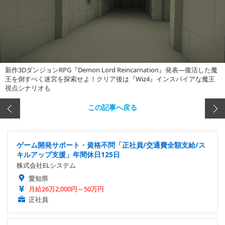
新作3DダンジョンRPG『Demon Lord Reincarnation』発表―復活した魔
王を倒すべく迷宮を探索せよ！クリア後は『Wiz4』インスパイアな魔王
視点シナリオも
この記事へ戻る
ゲーム開発サポート・資格不問「正社員/交通費全額支給/ス
キルアップ支援」年間休日125日
株式会社ELシステム
愛知県
月給26万2,000円～50万円
正社員