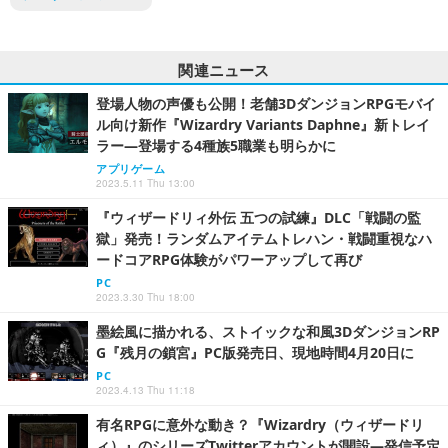
関連ニュース
登場人物の声優も公開！老舗3DダンジョンRPGモバイ
ル向け新作『Wizardry Variants Daphne』新トレイ
ラー―登場する4種族5職業も明らかに
アプリゲーム
2023.5.11 Thu 13:00
『ウィザードリィ外伝 五つの試練』DLC「戦闘の監
獄」発売！ランダムアイテムトレハン・戦闘重視なハ
ードコアRPG体験がパワーアップして再び
PC
2023.3.30 Thu 18:00
墨絵風に描かれる、ストイックな和風3DダンジョンRP
G『残月の鎖宮』PC版発売日、現地時間4月20日に
PC
2023.4.13 Thu 11:18
有名RPGに意外な動き？『Wizardry（ウィザードリ
ィ）』のシリーズTwitterアカウントが開設―発信予定