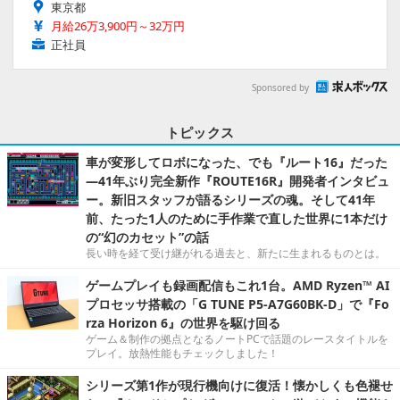
東京都
月給26万3,900円～32万円
正社員
Sponsored by
トピックス
車が変形してロボになった、でも『ルート16』だった
―41年ぶり完全新作『ROUTE16R』開発者インタビュ
ー。新旧スタッフが語るシリーズの魂。そして41年
前、たった1人のために手作業で直した世界に1本だけ
の“幻のカセット”の話
長い時を経て受け継がれる過去と、新たに生まれるものとは。
ゲームプレイも録画配信もこれ1台。AMD Ryzen™ AI
プロセッサ搭載の「G TUNE P5-A7G60BK-D」で『Fo
rza Horizon 6』の世界を駆け回る
ゲーム＆制作の拠点となるノートPCで話題のレースタイトルを
プレイ。放熱性能もチェックしました！
シリーズ第1作が現行機向けに復活！懐かしくも色褪せ