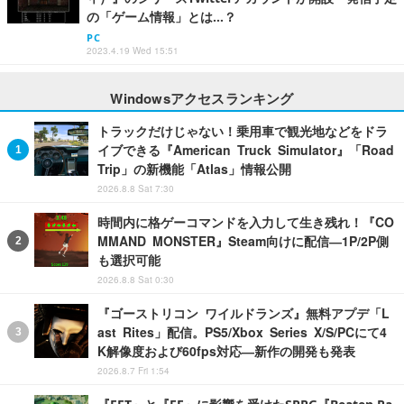
の「ゲーム情報」とは…？
PC
2023.4.19 Wed 15:51
Windowsアクセスランキング
トラックだけじゃない！乗用車で観光地などをドラ
イブできる『American Truck Simulator』「Road
Trip」の新機能「Atlas」情報公開
2026.8.8 Sat 7:30
時間内に格ゲーコマンドを入力して生き残れ！『CO
MMAND MONSTER』Steam向けに配信―1P/2P側
も選択可能
2026.8.8 Sat 0:30
『ゴーストリコン ワイルドランズ』無料アプデ「L
ast Rites」配信。PS5/Xbox Series X/S/PCにて4
K解像度および60fps対応―新作の開発も発表
2026.8.7 Fri 1:54