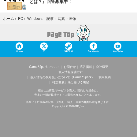
とは？』回答募集中！
写真・画像
ホーム
›
PC
›
Windows
›
記事
›
Home
X
STEAM
Facebook
YouTube
Game*Sparkについて
お問合せ
広告掲載
会社概要
個人情報保護方針
個人情報の取り扱いについて（Game*Spark）
利用規約
特定商取引法に基づく表記
紹介した商品/サービスを購入、契約した場合に、
売上の一部が弊社サイトに還元されることがあります。
当サイトに掲載の記事・見出し・写真・画像の無断転載を禁じます。
Copyright © 2026 IID, Inc.