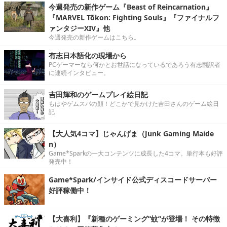
今週発売の新作ゲーム『Beast of Reincarnation』
『MARVEL Tōkon: Fighting Souls』『ファイナルフ
ァンタジーXIV』他
今週発売の新作ゲームはこちら。
有志日本語化の現場から
PCゲーマーなら何かとお世話になっているであろう有志翻訳者
に連続インタビュー。
吉田輝和のゲームプレイ絵日記
もはやゲムスパの顔！どこかで見かけた吉田さんのゲーム絵日
記
【大人気4コマ】じゃんげま（Junk Gaming Maide
n）
Game*Sparkの一大コンテンツに成長した4コマ。単行本も好評
発売中！
Game*Spark/インサイド公式ディスコードサーバー
好評稼働中！
【大喜利】『新種のゲーミング“蚊”が登場！ その特徴