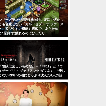
シリーズ第1作が現行機向けに復活！懐かし
くも色褪せない『カルドセプト ザ ファース
ト』遊びやすい機能も搭載で、あらため
て“原典”に触れるのにぴったり
「冒険は楽しいものだ」 ─『FF11』と『ウ
ィザードリィ ヴァリアンツ ダフネ』、"優し
くないRPG"の沼にどっぷり沈んだ4人の話