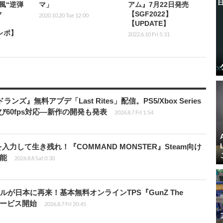
風“逆弾
マ」
アム』7月22日発売
ク
【SGF2022】
2020.10.20 Tue 12:00
【UPDATE】
【レポ】
2022.6.10 Fri 5:31
ズ』無料アプデ「Last Rites」配信。PS5/Xbox Series
よび60fps対応―新作の開発も発表
2026.8.7 Fri 1:54
力して生き残れ！『COMMAND MONSTER』Steam向け
可能
2026.8.8 Sat 0:30
が日本に再来！基本無料オンラインTPS『GunZ The
日サービス開始
2026.8.7 Fri 20:45