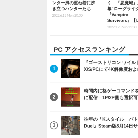
ンター風の重ね着に沸
く…『悪魔城』
き立つハンターたち
幕”ローグライ
『Vampire
2022.6.13 Mon 20:30
Survivors』
2022.1.23 Sun 11:30
PC アクセスランキング
『ゴーストリコン ワイルドラン
X/S/PCにて4K解像度お
時間内に格ゲーコマンドを入
に配信―1P/2P側も選択
往年の「Kスタイル」バトル
Duel』Steam版8月14