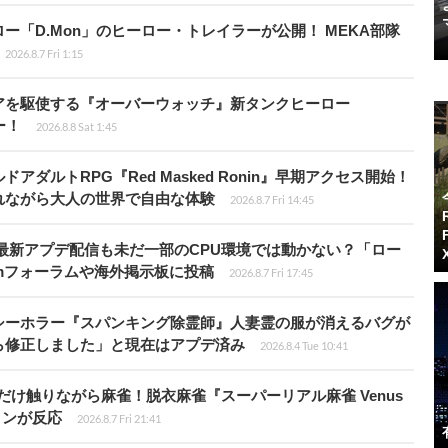
「D.Mon」のヒーロー・トレイラーが公開！ MEKA部隊
2026.8.7 Fri 1:15
アを駆使する『オーバーウォッチ』新タンクヒーロー
ー！
2026.8.8 Sat 1:45
ダルトRPG『Red Masked Ronin』早期アクセス開始！
れながら大人の世界で自由な体験
2026.8.7 Fri 14:45
最新アプデ配信も未だ一部のCPU環境では動かない？「ロー
amフォーラムや海外掲示板に投稿
2026.8.7 Fri 17:45
シーホラー『スパンキング除霊師』人妻霊の服が消えるバグが
ら修正しました」と現在はアプデ済み
2026.8.4 Tue 10:41
だけ触りながら麻雀！脱衣麻雀『スーパーリアル麻雀 Venus
インが反応
2026.8.7 Fri 21:41