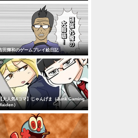
吉田輝和のゲームプレイ絵日記
【大人気4コマ】じゃんげま（Junk Gaming
Maiden）