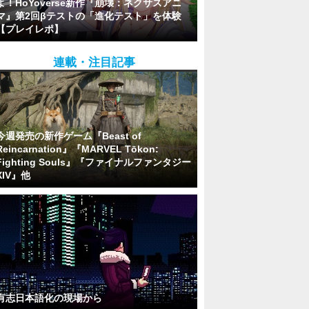
よ！HoYoverse新作『崩壊：ネクサスアニ
マ』第2回βテストの「進化テスト」を体験
【プレイレポ】
連載・注目記事
今週発売の新作ゲーム『Beast of
Reincarnation』『MARVEL Tōkon:
Fighting Souls』『ファイナルファンタジー
XIV』他
有志日本語化の現場から