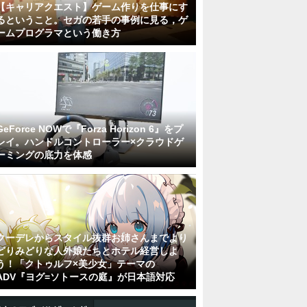
【キャリアクエスト】ゲーム作りを仕事にす
るということ。セガの若手の事例に見る，ゲ
ームプログラマという働き方
GeForce NOWで『Forza Horizon 6』をプ
レイ。ハンドルコントローラー×クラウドゲ
ーミングの底力を体感
クーデレからスタイル抜群お姉さんまでより
どりみどりな人外娘たちとホテル経営しよ
う！「クトゥルフ×美少女」テーマの
ADV『ヨグ=ソトースの庭』が日本語対応