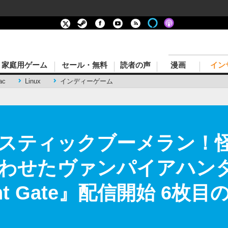
家庭用ゲーム
セール・無料
読者の声
漫画
イン
ac
Linux
インディーゲーム
スティックブーメラン！
わせたヴァンパイアハン
ht Gate』配信開始 6枚