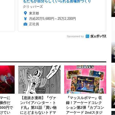
もたちが自分らしくいられる居場所づくり
クリッパーズ
東京都
月給20万5,680円～25万2,200円
正社員
Sponsored by
マーに
【息抜き漫画】『ヴァ
『マッスルボマー』収
操作だ
ンパイアハンター・ト
録！アーケードコレク
00円で
ド丸』第31話「買い物
ション第2弾『カプコン
けてい
にとどまらないトドマ
アーケード 2ndスタジ