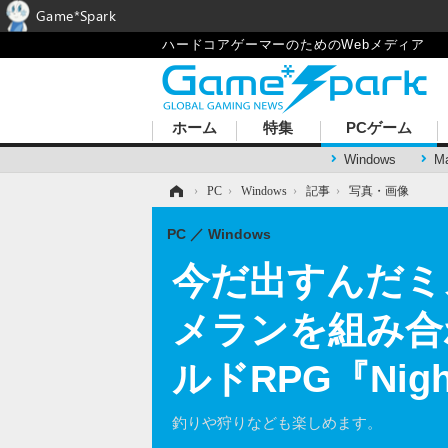
Game*Spark
ハードコアゲーマーのためのWebメディア
ホーム
特集
PCゲーム
Windows
M
ホーム
›
PC
›
Windows
›
記事
›
写真・画像
PC
Windows
今だ出すんだミ
メランを組み合
ルドRPG『Nig
釣りや狩りなども楽しめます。