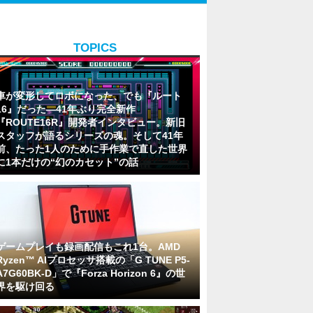
TOPICS
車が変形してロボになった、でも『ルート
16』だった―41年ぶり完全新作
『ROUTE16R』開発者インタビュー。新旧
スタッフが語るシリーズの魂。そして41年
前、たった1人のために手作業で直した世界
に1本だけの“幻のカセット”の話
ゲームプレイも録画配信もこれ1台。AMD
Ryzen™ AIプロセッサ搭載の「G TUNE P5-
A7G60BK-D」で『Forza Horizon 6』の世
界を駆け回る