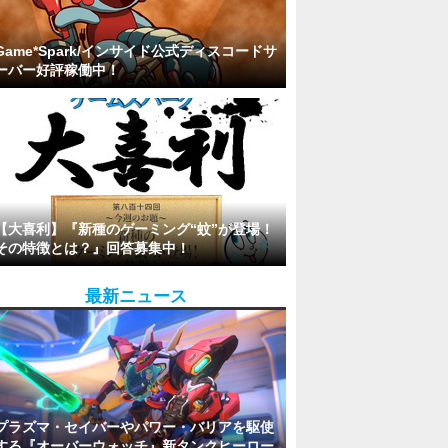
Game*Spark/インサイド公式ディスコードサ
ーバー好評稼働中！
【大喜利】『新種のゲーミング“蚊”が登場！
その特徴とは？』回答募集中！
最新ニュース
プラズマ・セイバーやパワー・バリアを駆使
する『オーバーウォッチ』新タンクヒーロー