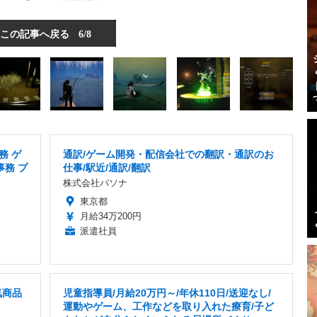
この記事へ戻る
6/8
務 ゲ
通訳/ゲーム開発・配信会社での翻訳・通訳のお
事務 プ
仕事/駅近/通訳/翻訳
株式会社パソナ
東京都
月給34万200円
派遣社員
気商品
児童指導員/月給20万円～/年休110日/送迎なし/
運動やゲーム、工作などを取り入れた療育/子ど