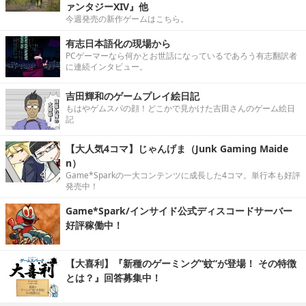
ァンタジーXIV』他
今週発売の新作ゲームはこちら。
有志日本語化の現場から
PCゲーマーなら何かとお世話になっているであろう有志翻訳者
に連続インタビュー。
吉田輝和のゲームプレイ絵日記
もはやゲムスパの顔！どこかで見かけた吉田さんのゲーム絵日
記
【大人気4コマ】じゃんげま（Junk Gaming Maide
n）
Game*Sparkの一大コンテンツに成長した4コマ。単行本も好評
発売中！
Game*Spark/インサイド公式ディスコードサーバー
好評稼働中！
【大喜利】『新種のゲーミング“蚊”が登場！ その特徴
とは？』回答募集中！