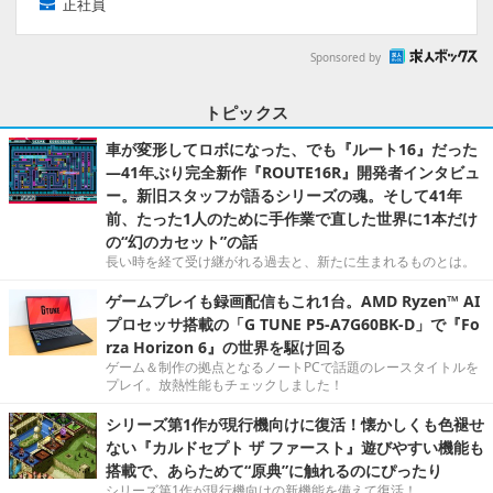
正社員
Sponsored by
トピックス
車が変形してロボになった、でも『ルート16』だった
―41年ぶり完全新作『ROUTE16R』開発者インタビュ
ー。新旧スタッフが語るシリーズの魂。そして41年
前、たった1人のために手作業で直した世界に1本だけ
の“幻のカセット”の話
長い時を経て受け継がれる過去と、新たに生まれるものとは。
ゲームプレイも録画配信もこれ1台。AMD Ryzen™ AI
プロセッサ搭載の「G TUNE P5-A7G60BK-D」で『Fo
rza Horizon 6』の世界を駆け回る
ゲーム＆制作の拠点となるノートPCで話題のレースタイトルを
プレイ。放熱性能もチェックしました！
シリーズ第1作が現行機向けに復活！懐かしくも色褪せ
ない『カルドセプト ザ ファースト』遊びやすい機能も
搭載で、あらためて“原典”に触れるのにぴったり
シリーズ第1作が現行機向けの新機能を備えて復活！