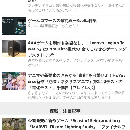
対応
ツンデレドラゴン娘や無口な複眼死神美少女など、属性てんこ
もりのヒロインたちがアツい！
ゲームコマースの最前線ーXsolla特集
Xsollaの最新情報はこちらから！
AAAゲームも制作も妥協なし。「Lenovo Legion To
wer 5」はCore Ultra世代の“全てこなせるゲーミング
デスクトップ”
迫力を感じる強力スペック。メンテナンスしやすい構造もあり
がたい！
アニマや新要素のさらなる“進化”を目撃せよ！HoYov
erse新作『崩壊：ネクサスアニマ』第2回βテストの
「進化テスト」を体験【プレイレポ】
さまざまなアニマとの出会いや、スキルによってさらに戦略性
が増したバトルなど、本作の注目の要素に迫ります！
連載・注目記事
今週発売の新作ゲーム『Beast of Reincarnation』
『MARVEL Tōkon: Fighting Souls』『ファイナルフ