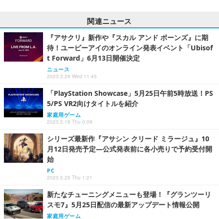
関連ニュース
『アサクリ』新作や『スカル アンド ボーンズ』に期
待！ユービーアイのオンライン発表イベント「Ubisof
t Forward」6月13日開催決定
ニュース
2023.3.29 Wed 11:45
「PlayStation Showcase」5月25日午前5時放送！PS
5/PS VR2向けタイトルを紹介
家庭用ゲーム
2023.5.18 Thu 0:09
シリーズ最新作『アサシン クリード ミラージュ』10
月12日発売予定―公式発表前に各小売りで予約受付開
始
PC
2023.5.25 Thu 1:21
新たなチューニングメニューも登場！『グランツーリ
スモ7』5月25日配信の最新アップデート情報公開
家庭用ゲーム