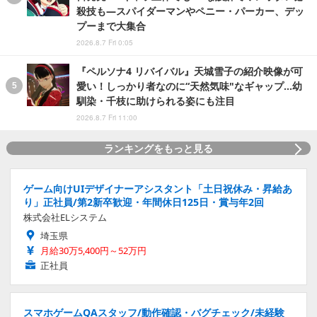
殺技も―スパイダーマンやペニー・パーカー、デッ
プーまで大集合
2026.8.7 Fri 0:05
『ペルソナ4 リバイバル』天城雪子の紹介映像が可
愛い！しっかり者なのに“天然気味"なギャップ…幼
馴染・千枝に助けられる姿にも注目
2026.8.7 Fri 11:00
ランキングをもっと見る
ゲーム向けUIデザイナーアシスタント「土日祝休み・昇給あ
り」正社員/第2新卒歓迎・年間休日125日・賞与年2回
株式会社ELシステム
埼玉県
月給30万5,400円～52万円
正社員
スマホゲームQAスタッフ/動作確認・バグチェック/未経験