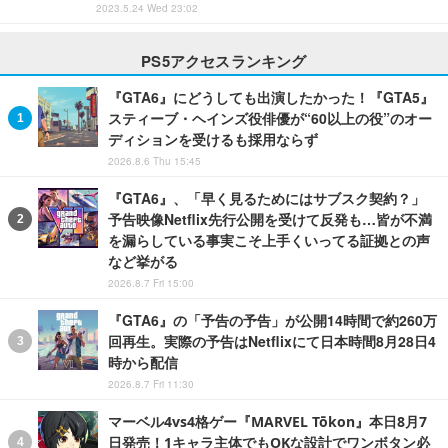
2023.5.24 Wed 23:02
PS5アクセスランキング
『GTA6』にどうしても出演したかった！『GTA5』
スティーブ・ヘインズ役俳優が“60以上の役”のオー
ディションを受けるも採用ならず
2026.8.6 Thu 15:45
『GTA6』、「早く見るためにはサブスク契約？」
予告映像Netflix先行公開を受けて反発も…皆が不満
を漏らしている事実こそ上手くいってる証拠との声
など挙がる
2026.8.7 Fri 15:00
『GTA6』の「予告の予告」が公開14時間で約260万
回再生。実際の予告はNetflixにて日本時間8月28日4
時から配信
2026.8.7 Fri 11:30
マーベル4vs4格ゲー『MARVEL Tōkon』本日8月7
日発売！1キャラ主体でもOKな設計でワンボタン必