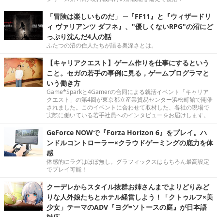
「冒険は楽しいものだ」 ─『FF11』と『ウィザードリ
ィ ヴァリアンツ ダフネ』、"優しくないRPG"の沼にど
っぷり沈んだ4人の話
ふたつの沼の住人たちが語る奥深さとは。
【キャリアクエスト】ゲーム作りを仕事にするという
こと。セガの若手の事例に見る，ゲームプログラマと
いう働き方
Game*Sparkと4Gamerの合同による就活イベント「キャリア
クエスト」の第4回が東京都立産業貿易センター浜松町館で開催
されました。このイベントに合わせて取材した、各社の現場で
実際に働いている若手社員へのインタビューをお届けします。
GeForce NOWで『Forza Horizon 6』をプレイ。ハ
ンドルコントローラー×クラウドゲーミングの底力を体
感
体感的にラグはほぼ無し。グラフィックスはもちろん最高設定
でプレイ可能！
クーデレからスタイル抜群お姉さんまでよりどりみど
りな人外娘たちとホテル経営しよう！「クトゥルフ×美
少女」テーマのADV『ヨグ=ソトースの庭』が日本語