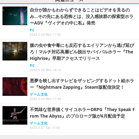
自分が誰かもわからずできることはビデオを見るの
み…その先にある恐怖とは、没入感抜群の探索型ホラ
ーADV『ヴィデオの中に私』発売
PC
2023.5.29 Mon 17:30
腹の虫や食中毒にも反応するエイリアンから逃げ延び
ろ！マルチ対応高層ビル脱出サバイバルホラー『The
Highrise』早期アクセスでリリース
PC
2023.5.29 Mon 18:15
悪夢を映し出すテレビをザッピングするドット絵ホラ
ー『Nightmare Zapping』Steam版配信決定！
ゲーム文化
2023.5.29 Mon 17:45
不気味な世界描くサイコホラーDRPG『They Speak F
rom The Abyss』のプロローグ版が6月配信予定
ゲーム文化
2023.5.27 Sat 15:00