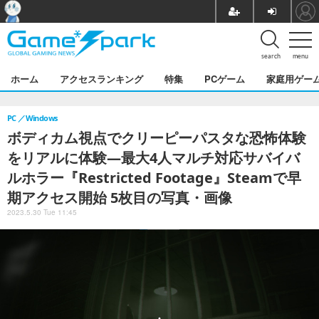
search
menu
ホーム
アクセスランキング
特集
PCゲーム
家庭用ゲー
PC
Windows
ボディカム視点でクリーピーパスタな恐怖体験
をリアルに体験―最大4人マルチ対応サバイバ
ルホラー『Restricted Footage』Steamで早
期アクセス開始 5枚目の写真・画像
2023.5.30 Tue 11:45