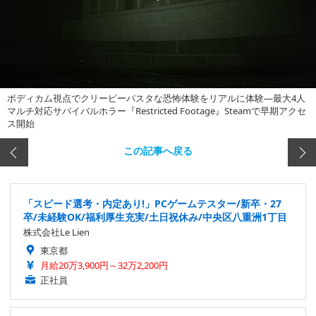
ボディカム視点でクリーピーパスタな恐怖体験をリアルに体験―最大4人
マルチ対応サバイバルホラー『Restricted Footage』Steamで早期アクセ
ス開始
この記事へ戻る
「スピード選考・内定あり!」PCゲームテスター/新卒・27
卒/未経験OK/福利厚生充実/土日祝休み/中央区八重洲1丁目
株式会社Le Lien
東京都
月給20万3,900円～32万2,200円
正社員