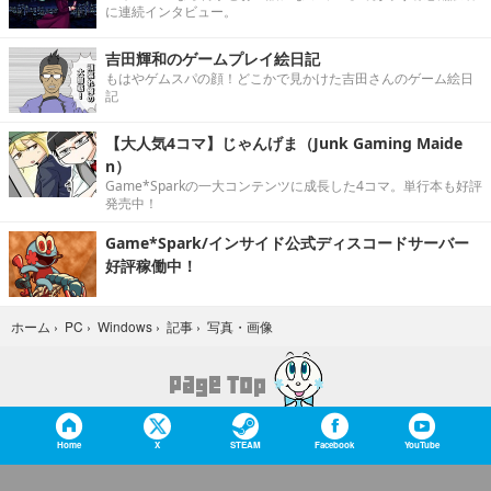
に連続インタビュー。
吉田輝和のゲームプレイ絵日記
もはやゲムスパの顔！どこかで見かけた吉田さんのゲーム絵日
記
【大人気4コマ】じゃんげま（Junk Gaming Maide
n）
Game*Sparkの一大コンテンツに成長した4コマ。単行本も好評
発売中！
Game*Spark/インサイド公式ディスコードサーバー
好評稼働中！
写真・画像
ホーム
›
PC
›
Windows
›
記事
›
Home
X
STEAM
Facebook
YouTube