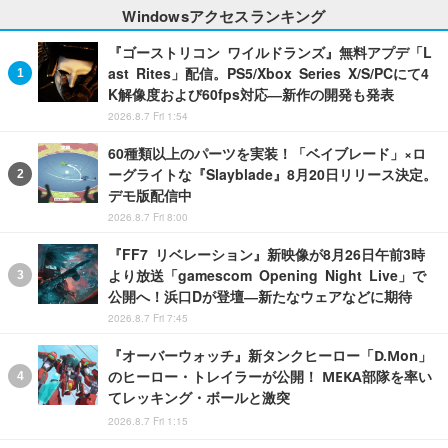
Windowsアクセスランキング
『ゴーストリコン ワイルドランズ』無料アプデ「L
ast Rites」配信。PS5/Xbox Series X/S/PCにて4
K解像度および60fps対応―新作の開発も発表
2026.8.7 Fri 1:54
60種類以上のパーツを実装！「ベイブレード」×ロ
ーグライトな『Slayblade』8月20日リリース決定。
デモ版配信中
2026.8.7 Fri 8:00
『FF7 リベレーション』新映像が8月26日午前3時
より放送「gamescom Opening Night Live」で
公開へ！浜口Dが登壇―新たなウェアなどに期待
2026.8.7 Fri 7:45
『オーバーウォッチ』新タンクヒーロー「D.Mon」
のヒーロー・トレイラーが公開！ MEKA部隊を率い
てレッキング・ボールと激突
2026.8.7 Fri 1:15