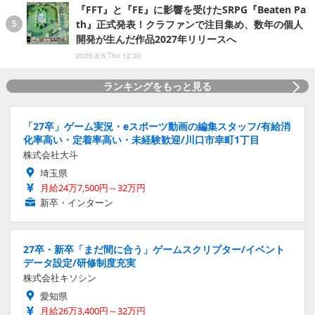
『FFT』と『FE』に影響を受けたSRPG『Beaten Pa
th』正式発表！クラファンで注目集め、数年の個人
開発が生んだ作品2027年リリースへ
2026.8.6 Thu 12:30
ランキングをもっと見る
「27卒」ゲーム実況・eスポーツ動画の編集スタッフ/有給消
化率高い・定着率高い・未経験歓迎/川口市幸町1丁目
株式会社大斗
埼玉県
月給24万7,500円～32万円
新卒・インターン
27卒・新卒「まだ間に合う」ゲームスクリプター/イベント
データ設定/研修制度充実
株式会社キソシン
愛知県
月給26万3,400円～32万円