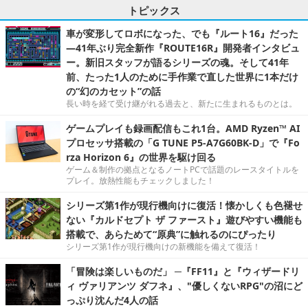
トピックス
車が変形してロボになった、でも『ルート16』だった
―41年ぶり完全新作『ROUTE16R』開発者インタビュ
ー。新旧スタッフが語るシリーズの魂。そして41年
前、たった1人のために手作業で直した世界に1本だけ
の“幻のカセット”の話
長い時を経て受け継がれる過去と、新たに生まれるものとは。
ゲームプレイも録画配信もこれ1台。AMD Ryzen™ AI
プロセッサ搭載の「G TUNE P5-A7G60BK-D」で『Fo
rza Horizon 6』の世界を駆け回る
ゲーム＆制作の拠点となるノートPCで話題のレースタイトルを
プレイ。放熱性能もチェックしました！
シリーズ第1作が現行機向けに復活！懐かしくも色褪せ
ない『カルドセプト ザ ファースト』遊びやすい機能も
搭載で、あらためて“原典”に触れるのにぴったり
シリーズ第1作が現行機向けの新機能を備えて復活！
「冒険は楽しいものだ」 ─『FF11』と『ウィザードリ
ィ ヴァリアンツ ダフネ』、"優しくないRPG"の沼にど
っぷり沈んだ4人の話