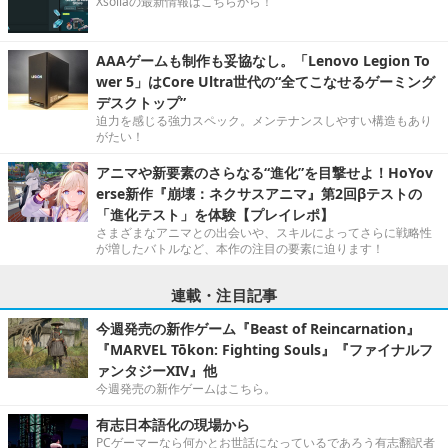
Xsollaの最新情報はこちらから！
AAAゲームも制作も妥協なし。「Lenovo Legion To
wer 5」はCore Ultra世代の“全てこなせるゲーミング
デスクトップ”
迫力を感じる強力スペック。メンテナンスしやすい構造もあり
がたい！
アニマや新要素のさらなる“進化”を目撃せよ！HoYov
erse新作『崩壊：ネクサスアニマ』第2回βテストの
「進化テスト」を体験【プレイレポ】
さまざまなアニマとの出会いや、スキルによってさらに戦略性
が増したバトルなど、本作の注目の要素に迫ります！
連載・注目記事
今週発売の新作ゲーム『Beast of Reincarnation』
『MARVEL Tōkon: Fighting Souls』『ファイナルフ
ァンタジーXIV』他
今週発売の新作ゲームはこちら。
有志日本語化の現場から
PCゲーマーなら何かとお世話になっているであろう有志翻訳者