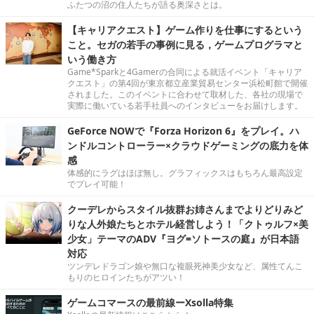
ふたつの沼の住人たちが語る奥深さとは。
【キャリアクエスト】ゲーム作りを仕事にするという
こと。セガの若手の事例に見る，ゲームプログラマと
いう働き方
Game*Sparkと4Gamerの合同による就活イベント「キャリア
クエスト」の第4回が東京都立産業貿易センター浜松町館で開催
されました。このイベントに合わせて取材した、各社の現場で
実際に働いている若手社員へのインタビューをお届けします。
GeForce NOWで『Forza Horizon 6』をプレイ。ハ
ンドルコントローラー×クラウドゲーミングの底力を体
感
体感的にラグはほぼ無し。グラフィックスはもちろん最高設定
でプレイ可能！
クーデレからスタイル抜群お姉さんまでよりどりみど
りな人外娘たちとホテル経営しよう！「クトゥルフ×美
少女」テーマのADV『ヨグ=ソトースの庭』が日本語
対応
ツンデレドラゴン娘や無口な複眼死神美少女など、属性てんこ
もりのヒロインたちがアツい！
ゲームコマースの最前線ーXsolla特集