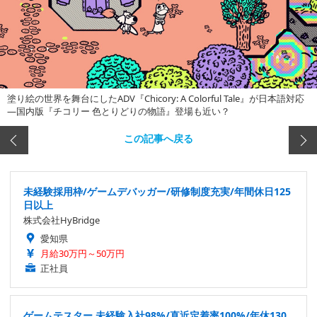
塗り絵の世界を舞台にしたADV『Chicory: A Colorful Tale』が日本語対応
―国内版『チコリー 色とりどりの物語』登場も近い？
この記事へ戻る
未経験採用枠/ゲームデバッガー/研修制度充実/年間休日125
日以上
株式会社HyBridge
愛知県
月給30万円～50万円
正社員
ゲームテスター 未経験入社98%/直近定着率100%/年休130