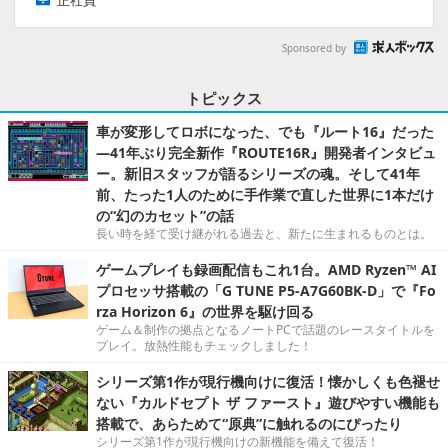
正社員
Sponsored by
トピックス
車が変形してロボになった、でも『ルート16』だった
―41年ぶり完全新作『ROUTE16R』開発者インタビュ
ー。新旧スタッフが語るシリーズの魂。そして41年
前、たった1人のために手作業で直した世界に1本だけ
の“幻のカセット”の話
長い時を経て受け継がれる過去と、新たに生まれるものとは。
ゲームプレイも録画配信もこれ1台。AMD Ryzen™ AI
プロセッサ搭載の「G TUNE P5-A7G60BK-D」で『Fo
rza Horizon 6』の世界を駆け回る
ゲーム＆制作の拠点となるノートPCで話題のレースタイトルを
プレイ。放熱性能もチェックしました！
シリーズ第1作が現行機向けに復活！懐かしくも色褪せ
ない『カルドセプト ザ ファースト』遊びやすい機能も
搭載で、あらためて“原典”に触れるのにぴったり
シリーズ第1作が現行機向けの新機能を備えて復活！