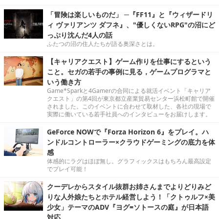
「冒険は楽しいものだ」 ─『FF11』と『ウィザードリ
ィ ヴァリアンツ ダフネ』、"優しくないRPG"の沼にど
っぷり沈んだ4人の話
ふたつの沼の住人たちが語る奥深さとは。
【キャリアクエスト】ゲーム作りを仕事にするという
こと。セガの若手の事例に見る，ゲームプログラマと
いう働き方
Game*Sparkと4Gamerの合同による就活イベント「キャリア
クエスト」の第4回が東京都立産業貿易センター浜松町館で開催
されました。このイベントに合わせて取材した、各社の現場で
実際に働いている若手社員へのインタビューをお届けします。
GeForce NOWで『Forza Horizon 6』をプレイ。ハ
ンドルコントローラー×クラウドゲーミングの底力を体
感
体感的にラグはほぼ無し。グラフィックスはもちろん最高設定
でプレイ可能！
クーデレからスタイル抜群お姉さんまでよりどりみど
りな人外娘たちとホテル経営しよう！「クトゥルフ×美
少女」テーマのADV『ヨグ=ソトースの庭』が日本語
対応