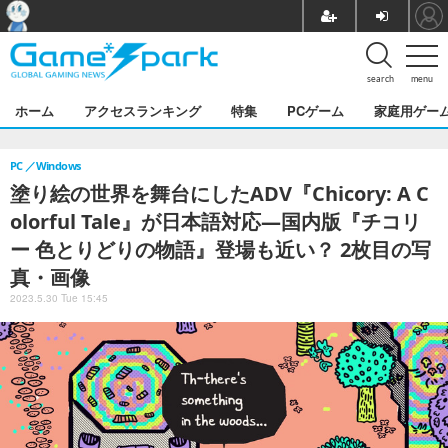
search
menu
ホーム
アクセスランキング
特集
PCゲーム
家庭用ゲー
PC
Windows
塗り絵の世界を舞台にしたADV『Chicory: A C
olorful Tale』が日本語対応―国内版『チコリ
ー 色とりどりの物語』登場も近い？ 2枚目の写
真・画像
2023.5.30 Tue 15:45