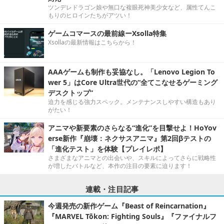
ツンデレドラゴン娘や無口な複眼死神美少女など、属性てんこ
もりのヒロインたちがアツい！
ゲームコマースの最前線ーXsolla特集
Xsollaの最新情報はこちらから！
AAAゲームも制作も妥協なし。「Lenovo Legion To
wer 5」はCore Ultra世代の“全てこなせるゲーミング
デスクトップ”
迫力を感じる強力スペック。メンテナンスしやすい構造もあり
がたい！
アニマや新要素のさらなる“進化”を目撃せよ！HoYov
erse新作『崩壊：ネクサスアニマ』第2回βテストの
「進化テスト」を体験【プレイレポ】
さまざまなアニマとの出会いや、スキルによってさらに戦略性
が増したバトルなど、本作の注目の要素に迫ります！
連載・注目記事
今週発売の新作ゲーム『Beast of Reincarnation』
『MARVEL Tōkon: Fighting Souls』『ファイナルフ