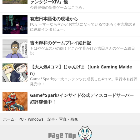
ァンタジーXIV』他
今週発売の新作ゲームはこちら。
有志日本語化の現場から
PCゲーマーなら何かとお世話になっているであろう有志翻訳者
に連続インタビュー。
吉田輝和のゲームプレイ絵日記
もはやゲムスパの顔！どこかで見かけた吉田さんのゲーム絵日
記
【大人気4コマ】じゃんげま（Junk Gaming Maide
n）
Game*Sparkの一大コンテンツに成長した4コマ。単行本も好評
発売中！
Game*Spark/インサイド公式ディスコードサーバー
好評稼働中！
写真・画像
ホーム
›
PC
›
Windows
›
記事
›