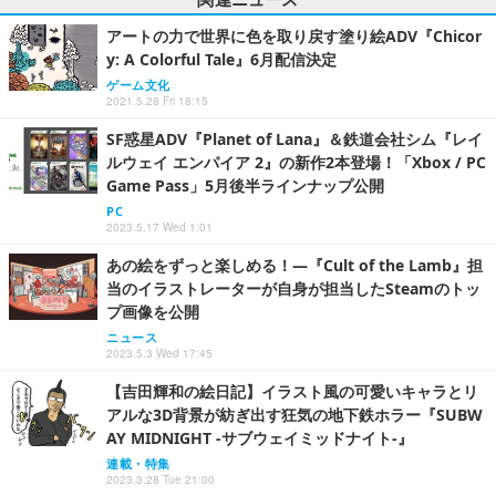
アートの力で世界に色を取り戻す塗り絵ADV『Chicor
y: A Colorful Tale』6月配信決定
ゲーム文化
2021.5.28 Fri 18:15
SF惑星ADV『Planet of Lana』＆鉄道会社シム『レイ
ルウェイ エンパイア 2』の新作2本登場！「Xbox / PC
Game Pass」5月後半ラインナップ公開
PC
2023.5.17 Wed 1:01
あの絵をずっと楽しめる！―『Cult of the Lamb』担
当のイラストレーターが自身が担当したSteamのトッ
プ画像を公開
ニュース
2023.5.3 Wed 17:45
【吉田輝和の絵日記】イラスト風の可愛いキャラとリ
アルな3D背景が紡ぎ出す狂気の地下鉄ホラー『SUBW
AY MIDNIGHT -サブウェイミッドナイト-』
連載・特集
2023.3.28 Tue 21:00