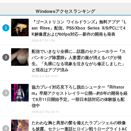
Windowsアクセスランキング
『ゴーストリコン ワイルドランズ』無料アプデ「L
ast Rites」配信。PS5/Xbox Series X/S/PCにて4
K解像度および60fps対応―新作の開発も発表
2026.8.7 Fri 1:54
配信でいきなり全裸に…話題のセクシーホラー『ス
パンキング除霊師』人妻霊の服が消えるバグが発
生。「丸裸になる現象を泣きながら修正しました」
と現在はアプデ済み
2026.8.4 Tue 10:41
協力プレイ対応見下ろし脱出シューター『Riftstor
m』早期アクセストレイラー公開―約5年の開発を経
て8月11日開始予定。一部日本語対応の体験版も配
信中
2026.8.6 Thu 23:15
たわわな胸と異形の髪を備えたラプンツェルの映像
も披露。セクシー童話ヒロイン戦うローグライトAC