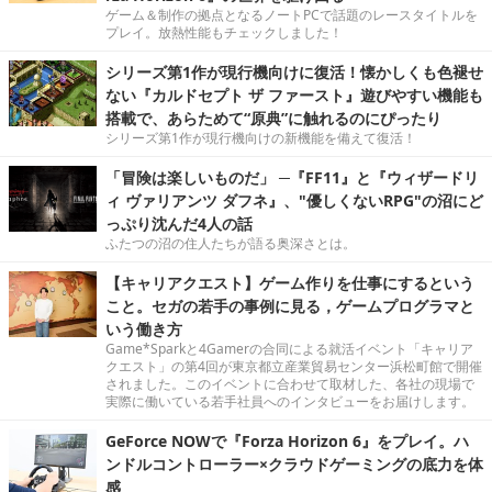
ゲーム＆制作の拠点となるノートPCで話題のレースタイトルを
プレイ。放熱性能もチェックしました！
シリーズ第1作が現行機向けに復活！懐かしくも色褪せ
ない『カルドセプト ザ ファースト』遊びやすい機能も
搭載で、あらためて“原典”に触れるのにぴったり
シリーズ第1作が現行機向けの新機能を備えて復活！
「冒険は楽しいものだ」 ─『FF11』と『ウィザードリ
ィ ヴァリアンツ ダフネ』、"優しくないRPG"の沼にど
っぷり沈んだ4人の話
ふたつの沼の住人たちが語る奥深さとは。
【キャリアクエスト】ゲーム作りを仕事にするという
こと。セガの若手の事例に見る，ゲームプログラマと
いう働き方
Game*Sparkと4Gamerの合同による就活イベント「キャリア
クエスト」の第4回が東京都立産業貿易センター浜松町館で開催
されました。このイベントに合わせて取材した、各社の現場で
実際に働いている若手社員へのインタビューをお届けします。
GeForce NOWで『Forza Horizon 6』をプレイ。ハ
ンドルコントローラー×クラウドゲーミングの底力を体
感