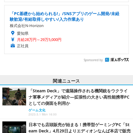
「PC基礎から始められる!」/SNSアプリのゲーム開発/未経
験歓迎/有給取得しやすい/入力作業あり
株式会社N-Horizon
愛知県
月給28万円～29万5,000円
正社員
Sponsored by
関連ニュース
「Steam Deck」で遠隔操作される機関銃をウクライ
ナ軍事メディアが紹介―拡張性の大きい高性能携帯PC
としての側面を利用か
ゲーム文化
2023.5.1 Mon 16:00
日本でも店頭販売が始まる！携帯型ゲーミングPC「St
eam Deck」4月29日よりエディオンなんば本店で販売