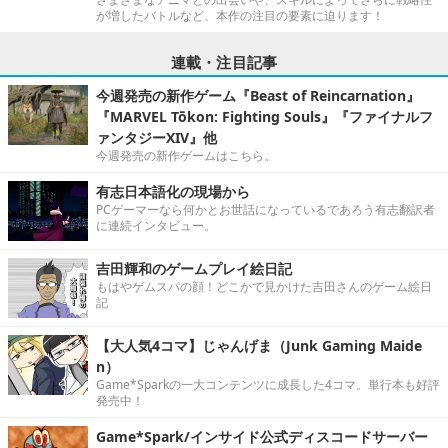
が増したバトルなど、本作の注目の要素に迫ります！
連載・注目記事
今週発売の新作ゲーム『Beast of Reincarnation』
『MARVEL Tōkon: Fighting Souls』『ファイナルフ
ァンタジーXIV』他
今週発売の新作ゲームはこちら。
有志日本語化の現場から
PCゲーマーなら何かとお世話になっているであろう有志翻訳者
に連続インタビュー。
吉田輝和のゲームプレイ絵日記
もはやゲムスパの顔！どこかで見かけた吉田さんのゲーム絵日
記
【大人気4コマ】じゃんげま（Junk Gaming Maide
n）
Game*Sparkの一大コンテンツに成長した4コマ。単行本も好評
発売中！
Game*Spark/インサイド公式ディスコードサーバー