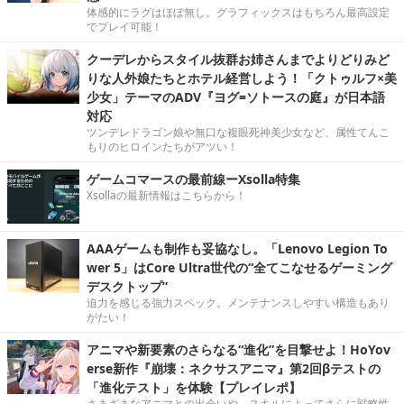
体感的にラグはほぼ無し。グラフィックスはもちろん最高設定
でプレイ可能！
クーデレからスタイル抜群お姉さんまでよりどりみど
りな人外娘たちとホテル経営しよう！「クトゥルフ×美
少女」テーマのADV『ヨグ=ソトースの庭』が日本語
対応
ツンデレドラゴン娘や無口な複眼死神美少女など、属性てんこ
もりのヒロインたちがアツい！
ゲームコマースの最前線ーXsolla特集
Xsollaの最新情報はこちらから！
AAAゲームも制作も妥協なし。「Lenovo Legion To
wer 5」はCore Ultra世代の“全てこなせるゲーミング
デスクトップ”
迫力を感じる強力スペック。メンテナンスしやすい構造もあり
がたい！
アニマや新要素のさらなる“進化”を目撃せよ！HoYov
erse新作『崩壊：ネクサスアニマ』第2回βテストの
「進化テスト」を体験【プレイレポ】
さまざまなアニマとの出会いや、スキルによってさらに戦略性