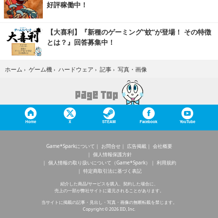
好評稼働中！
【大喜利】『新種のゲーミング“蚊”が登場！ その特徴
とは？』回答募集中！
写真・画像
ホーム
›
ゲーム機
›
ハードウェア
›
記事
›
Home
X
STEAM
Facebook
YouTube
Game*Sparkについて
お問合せ
広告掲載
会社概要
個人情報保護方針
個人情報の取り扱いについて（Game*Spark）
利用規約
特定商取引法に基づく表記
紹介した商品/サービスを購入、契約した場合に、
売上の一部が弊社サイトに還元されることがあります。
当サイトに掲載の記事・見出し・写真・画像の無断転載を禁じます。
Copyright © 2026 IID, Inc.