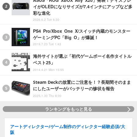
ASUS「ROG XBOX Ally X20」発表！ディスプレ
イがOLEDになりサイズが7.4インチにアップなど多
彩な進化
2026.6.2 Tue 6:30
PS4 Pro/Xbox One X/スイッチ内蔵のモンスター
ゲーミングPC「Big O」が爆誕！
2019.7.23 Tue 1:43
海外サイトが選ぶ「初代ゲームボーイ名作タイトル
ベスト25」
2014.4.21 Mon 15:55
Steam Deckの放置にご注意を！？長期間そのまま
にしたユーザーがバッテリーの惨状を報告
2025.1.30 Thu 8:00
ランキングをもっと見る
アートディレクター/ゲーム制作のディレクター経験必須/大
阪