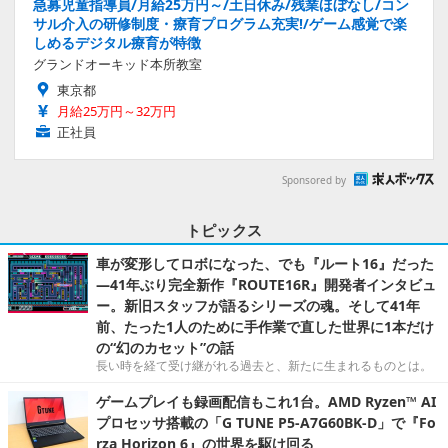
急募児童指導員/月給25万円～/土日休み/残業ほぼなし/コン
サル介入の研修制度・療育プログラム充実!/ゲーム感覚で楽
しめるデジタル療育が特徴
グランドオーキッド本所教室
東京都
月給25万円～32万円
正社員
Sponsored by
トピックス
車が変形してロボになった、でも『ルート16』だった
―41年ぶり完全新作『ROUTE16R』開発者インタビュ
ー。新旧スタッフが語るシリーズの魂。そして41年
前、たった1人のために手作業で直した世界に1本だけ
の“幻のカセット”の話
長い時を経て受け継がれる過去と、新たに生まれるものとは。
ゲームプレイも録画配信もこれ1台。AMD Ryzen™ AI
プロセッサ搭載の「G TUNE P5-A7G60BK-D」で『Fo
rza Horizon 6』の世界を駆け回る