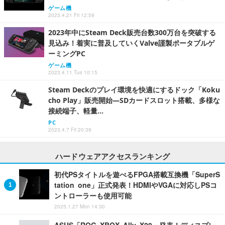
ゲーム機
2023.4.21 Fri 12:59
2023年中にSteam Deck販売台数300万台を突破する
見込み！着実に普及していくValve謹製ポータブルゲ
ーミングPC
ゲーム機
2023.4.11 Tue 10:15
Steam Deckのプレイ環境を快適にするドック「Koku
cho Play」販売開始―SDカードスロット搭載、多様な
接続端子、軽量…
PC
2023.4.7 Fri 20:39
ハードウェアアクセスランキング
初代PSタイトルを遊べるFPGA搭載互換機「SuperS
tation one」正式発表！HDMIやVGAに対応しPSコ
ントローラーも使用可能
2025.1.27 Mon 14:30