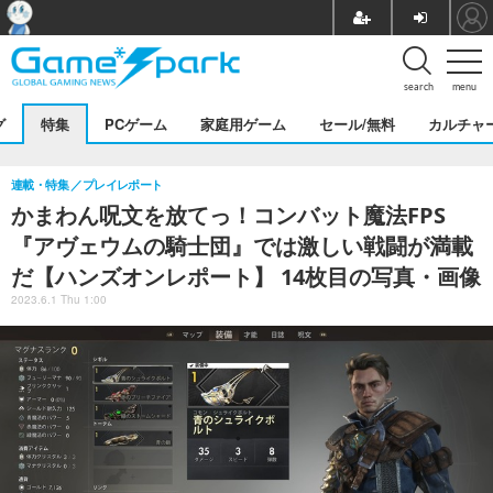
search
menu
グ
特集
PCゲーム
家庭用ゲーム
セール/無料
カルチャ
連載・特集
プレイレポート
かまわん呪文を放てっ！コンバット魔法FPS
『アヴェウムの騎士団』では激しい戦闘が満載
だ【ハンズオンレポート】 14枚目の写真・画像
2023.6.1 Thu 1:00