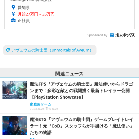
愛知県
月給27万円～35万円
正社員
Sponsored by
アヴェウムの騎士団（Immortals of Aveum）
関連ニュース
魔法FPS『アヴェウムの騎士団』魔法使いからドラゴ
ンまで！多彩な敵との戦闘描く最新トレイラー公開
【PlayStation Showcase】
家庭用ゲーム
2023.5.25 Thu 5:25
魔法STG『アヴェウムの騎士団』ゲームプレイトレイ
ラー！元『CoD』スタッフらが手掛ける「魔法使い」
たちの物語