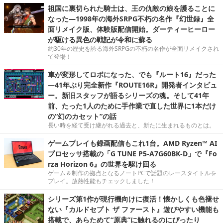
祖国に裏切られた騎士は、王の仇敵の娘を護ることに
なった―1998年の海外SRPG不朽の名作『幻世録』全
面リメイク版、体験版配信開始。ダーティーヒーロー
が駆ける異色の戦記が令和に蘇る
約30年の歴史を誇る海外SRPGの不朽の名作が全面リメイクされ
て登場！
車が変形してロボになった、でも『ルート16』だった
―41年ぶり完全新作『ROUTE16R』開発者インタビュ
ー。新旧スタッフが語るシリーズの魂。そして41年
前、たった1人のために手作業で直した世界に1本だけ
の“幻のカセット”の話
長い時を経て受け継がれる過去と、新たに生まれるものとは。
ゲームプレイも録画配信もこれ1台。AMD Ryzen™ AI
プロセッサ搭載の「G TUNE P5-A7G60BK-D」で『Fo
rza Horizon 6』の世界を駆け回る
ゲーム＆制作の拠点となるノートPCで話題のレースタイトルを
プレイ。放熱性能もチェックしました！
シリーズ第1作が現行機向けに復活！懐かしくも色褪せ
ない『カルドセプト ザ ファースト』遊びやすい機能も
搭載で、あらためて“原典”に触れるのにぴったり