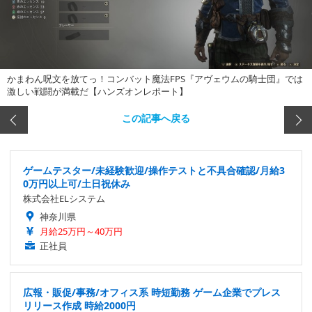
かまわん呪文を放てっ！コンバット魔法FPS『アヴェウムの騎士団』では
激しい戦闘が満載だ【ハンズオンレポート】
この記事へ戻る
ゲームテスター/未経験歓迎/操作テストと不具合確認/月給3
0万円以上可/土日祝休み
株式会社ELシステム
神奈川県
月給25万円～40万円
正社員
広報・販促/事務/オフィス系 時短勤務 ゲーム企業でプレス
リリース作成 時給2000円