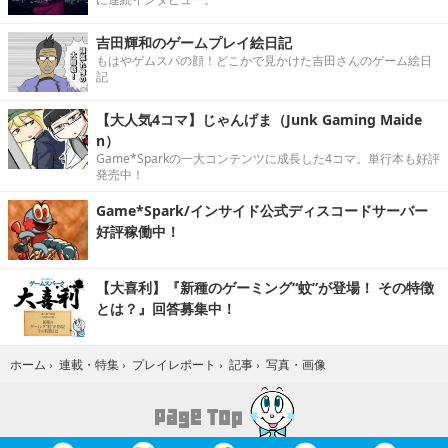
吉田輝和のゲームプレイ絵日記
もはやゲムスパの顔！どこかで見かけた吉田さんのゲーム絵日
記
【大人気4コマ】じゃんげま（Junk Gaming Maide
n）
Game*Sparkの一大コンテンツに成長した4コマ。単行本も好評
発売中！
Game*Spark/インサイド公式ディスコードサーバー
好評稼働中！
【大喜利】『新種のゲーミング“蚊”が登場！ その特徴
とは？』回答募集中！
写真・画像
ホーム
›
連載・特集
›
プレイレポート
›
記事
›