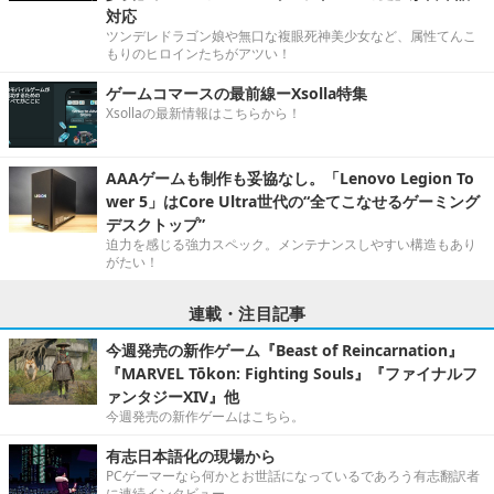
対応
ツンデレドラゴン娘や無口な複眼死神美少女など、属性てんこ
もりのヒロインたちがアツい！
ゲームコマースの最前線ーXsolla特集
Xsollaの最新情報はこちらから！
AAAゲームも制作も妥協なし。「Lenovo Legion To
wer 5」はCore Ultra世代の“全てこなせるゲーミング
デスクトップ”
迫力を感じる強力スペック。メンテナンスしやすい構造もあり
がたい！
連載・注目記事
今週発売の新作ゲーム『Beast of Reincarnation』
『MARVEL Tōkon: Fighting Souls』『ファイナルフ
ァンタジーXIV』他
今週発売の新作ゲームはこちら。
有志日本語化の現場から
PCゲーマーなら何かとお世話になっているであろう有志翻訳者
に連続インタビュー。