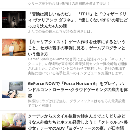
シリーズ第1作が現行機向けの新機能を備えて復活！
「冒険は楽しいものだ」 ─『FF11』と『ウィザードリ
ィ ヴァリアンツ ダフネ』、"優しくないRPG"の沼にど
っぷり沈んだ4人の話
ふたつの沼の住人たちが語る奥深さとは。
【キャリアクエスト】ゲーム作りを仕事にするという
こと。セガの若手の事例に見る，ゲームプログラマと
いう働き方
Game*Sparkと4Gamerの合同による就活イベント「キャリア
クエスト」の第4回が東京都立産業貿易センター浜松町館で開催
されました。このイベントに合わせて取材した、各社の現場で
実際に働いている若手社員へのインタビューをお届けします。
GeForce NOWで『Forza Horizon 6』をプレイ。ハ
ンドルコントローラー×クラウドゲーミングの底力を体
感
体感的にラグはほぼ無し。グラフィックスはもちろん最高設定
でプレイ可能！
クーデレからスタイル抜群お姉さんまでよりどりみど
りな人外娘たちとホテル経営しよう！「クトゥルフ×美
少女」テーマのADV『ヨグ=ソトースの庭』が日本語