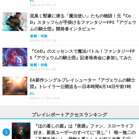
PC
2023.4.21 Fri 1:10
泥臭く塹壕に潜る「魔法使い」たちの物語！元『Co
D』スタッフらが手掛けるファンタジーFPS『アヴェウ
ムの騎士団』開発者インタビュー
連載・特集
2023.4.14 Fri 1:16
『CoD』のエッセンスで魔法バトル！ファンタジーFP
S『アヴェウムの騎士団』記者発表会に参加してみた
連載・特集
2023.4.14 Fri 1:00
EA新作シングルプレイシューター『アヴェウムの騎士
団』トレイラー公開迫る―日本時間4月14日午前1時
PC
2023.4.11 Tue 10:25
プレイレポートアクセスランキング
『ほの暮しの庭』は『夜廻』ファン、スローライフ
好き、新規ユーザーのすべてに“良し”！ 唯一無二の
「不穏生活シム」恐怖も暮らしもお好み次第【プレ