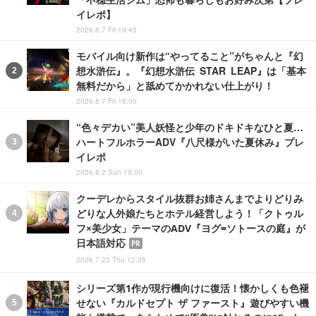
イレポ】
2026.8.7 Fri 19:45
モバイル向け新作は“やってること”がちゃんと『幻
想水滸伝』。『幻想水滸伝 STAR LEAP』は「基本
無料だから」と舐めてかかれない仕上がり！
2026.8.7 Fri 18:00
“色々デカい”美人妖怪と少年のドキドキなひと夏…
ハートフルホラーADV『八尺様がいた夏休み』プレ
イレポ
2026.8.2 Sun 19:00
クーデレからスタイル抜群お姉さんまでよりどりみ
どりな人外娘たちとホテル経営しよう！「クトゥル
フ×美少女」テーマのADV『ヨグ=ソトースの庭』が
日本語対応
PR
2026.7.23 Thu 12:05
シリーズ第1作が現行機向けに復活！懐かしくも色褪
せない『カルドセプト ザ ファースト』遊びやすい機