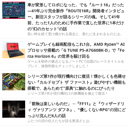
車が変形してロボになった、でも『ルート16』だった
―41年ぶり完全新作『ROUTE16R』開発者インタビュ
ー。新旧スタッフが語るシリーズの魂。そして41年
前、たった1人のために手作業で直した世界に1本だけ
の“幻のカセット”の話
長い時を経て受け継がれる過去と、新たに生まれるものとは。
ゲームプレイも録画配信もこれ1台。AMD Ryzen™ AI
プロセッサ搭載の「G TUNE P5-A7G60BK-D」で『Fo
rza Horizon 6』の世界を駆け回る
ゲーム＆制作の拠点となるノートPCで話題のレースタイトルを
プレイ。放熱性能もチェックしました！
シリーズ第1作が現行機向けに復活！懐かしくも色褪せ
ない『カルドセプト ザ ファースト』遊びやすい機能も
搭載で、あらためて“原典”に触れるのにぴったり
シリーズ第1作が現行機向けの新機能を備えて復活！
「冒険は楽しいものだ」 ─『FF11』と『ウィザードリ
ィ ヴァリアンツ ダフネ』、"優しくないRPG"の沼にど
っぷり沈んだ4人の話
ふたつの沼の住人たちが語る奥深さとは。