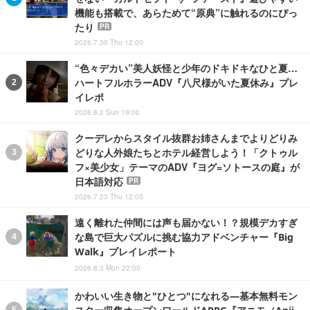
機能も搭載で、あらためて“原典”に触れるのにぴっ
たり
PR
2026.7.30 Thu 12:00
“色々デカい”美人妖怪と少年のドキドキなひと夏…
ハートフルホラーADV『八尺様がいた夏休み』プレ
イレポ
2026.8.2 Sun 19:00
クーデレからスタイル抜群お姉さんまでよりどりみ
どりな人外娘たちとホテル経営しよう！「クトゥル
フ×美少女」テーマのADV『ヨグ=ソトースの庭』が
日本語対応
PR
2026.7.23 Thu 12:05
遠く離れた仲間には声も届かない！？規模デカすぎ
な島で巨大パズルに挑む協力アドベンチャー『Big
Walk』プレイレポート
2026.8.3 Mon 22:00
かわいい生き物と"ひとつ"になれる―基本無料モン