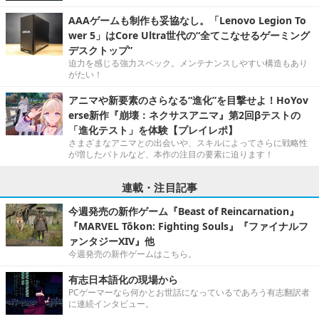
AAAゲームも制作も妥協なし。「Lenovo Legion To
wer 5」はCore Ultra世代の“全てこなせるゲーミング
デスクトップ”
迫力を感じる強力スペック。メンテナンスしやすい構造もあり
がたい！
アニマや新要素のさらなる“進化”を目撃せよ！HoYov
erse新作『崩壊：ネクサスアニマ』第2回βテストの
「進化テスト」を体験【プレイレポ】
さまざまなアニマとの出会いや、スキルによってさらに戦略性
が増したバトルなど、本作の注目の要素に迫ります！
連載・注目記事
今週発売の新作ゲーム『Beast of Reincarnation』
『MARVEL Tōkon: Fighting Souls』『ファイナルフ
ァンタジーXIV』他
今週発売の新作ゲームはこちら。
有志日本語化の現場から
PCゲーマーなら何かとお世話になっているであろう有志翻訳者
に連続インタビュー。