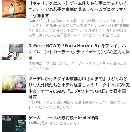
【キャリアクエスト】ゲーム作りを仕事にするという
こと。セガの若手の事例に見る，ゲームプログラマと
いう働き方
Game*Sparkと4Gamerの合同による就活イベント「キャリア
クエスト」の第4回が東京都立産業貿易センター浜松町館で開催
されました。このイベントに合わせて取材した、各社の現場で
実際に働いている若手社員へのインタビューをお届けします。
GeForce NOWで『Forza Horizon 6』をプレイ。ハ
ンドルコントローラー×クラウドゲーミングの底力を体
感
体感的にラグはほぼ無し。グラフィックスはもちろん最高設定
でプレイ可能！
クーデレからスタイル抜群お姉さんまでよりどりみど
りな人外娘たちとホテル経営しよう！「クトゥルフ×美
少女」テーマのADV『ヨグ=ソトースの庭』が日本語
対応
ツンデレドラゴン娘や無口な複眼死神美少女など、属性てんこ
もりのヒロインたちがアツい！
ゲームコマースの最前線ーXsolla特集
Xsollaの最新情報はこちらから！