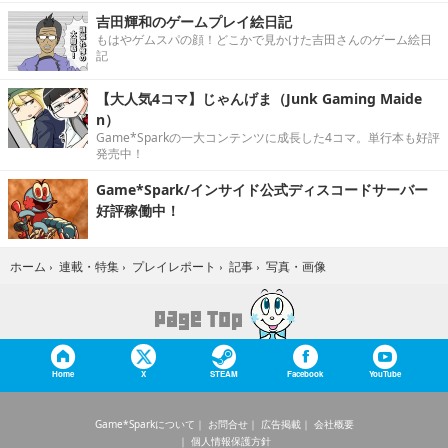
吉田輝和のゲームプレイ絵日記
もはやゲムスパの顔！どこかで見かけた吉田さんのゲーム絵日
記
【大人気4コマ】じゃんげま（Junk Gaming Maide
n）
Game*Sparkの一大コンテンツに成長した4コマ。単行本も好評
発売中！
Game*Spark/インサイド公式ディスコードサーバー
好評稼働中！
写真・画像
ホーム
›
連載・特集
›
プレイレポート
›
記事
›
Home
X
STEAM
Facebook
YouTube
Game*Sparkについて
お問合せ
広告掲載
会社概要
個人情報保護方針