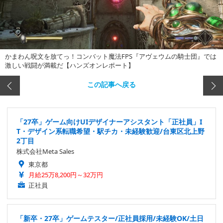
かまわん呪文を放てっ！コンバット魔法FPS『アヴェウムの騎士団』では
激しい戦闘が満載だ【ハンズオンレポート】
この記事へ戻る
「27卒」ゲーム向けUIデザイナーアシスタント「正社員」I
T・デザイン系転職希望・駅チカ・未経験歓迎/台東区北上野
2丁目
株式会社Meta Sales
東京都
月給25万8,200円～32万円
正社員
「新卒・27卒」ゲームテスター/正社員採用/未経験OK/土日