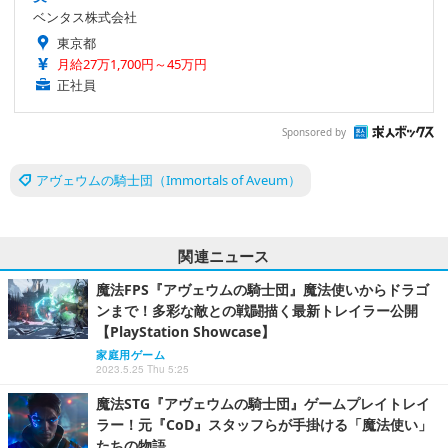
ベンタス株式会社
東京都
月給27万1,700円～45万円
正社員
Sponsored by
アヴェウムの騎士団（Immortals of Aveum）
関連ニュース
魔法FPS『アヴェウムの騎士団』魔法使いからドラゴ
ンまで！多彩な敵との戦闘描く最新トレイラー公開
【PlayStation Showcase】
家庭用ゲーム
2023.5.25 Thu 5:25
魔法STG『アヴェウムの騎士団』ゲームプレイトレイ
ラー！元『CoD』スタッフらが手掛ける「魔法使い」
たちの物語