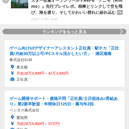
スター収集オープンワールドARPG『アニモ（Anii
mo）』先行プレイレポ。相棒とリンクして空を飛
び、海を渡り、そしてかわいい群れに紛れ込む
PR
2026.7.2 Thu 12:00
ランキングをもっと見る
ゲーム向けUIデザイナーアシスタント正社員・駅チカ「正社
員/月給30万以上可/PCスキル活かしたい方」・港区港南
株式会社ELM
東京都
月給28万3,400円～42万3,400円
正社員
ゲーム開発サポート・資格不問「正社員/土日祝休み/昇給あ
り」第2新卒歓迎・年間休日125日・賞与年2回
ベンタス株式会社
愛知県
月給28万6,400円～55万円