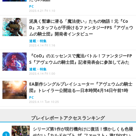
PC
2023.4.21 Fri 1:10
泥臭く塹壕に潜る「魔法使い」たちの物語！元『Co
D』スタッフらが手掛けるファンタジーFPS『アヴェウ
ムの騎士団』開発者インタビュー
連載・特集
2023.4.14 Fri 1:16
『CoD』のエッセンスで魔法バトル！ファンタジーFP
S『アヴェウムの騎士団』記者発表会に参加してみた
連載・特集
2023.4.14 Fri 1:00
EA新作シングルプレイシューター『アヴェウムの騎士
団』トレイラー公開迫る―日本時間4月14日午前1時
PC
2023.4.11 Tue 10:25
プレイレポートアクセスランキング
シリーズ第1作が現行機向けに復活！懐かしくも色褪
せない『カルドセプト ザ ファースト』遊びやすい