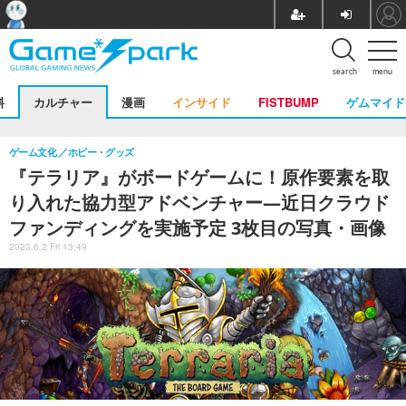
search
menu
料
カルチャー
漫画
インサイド
FISTBUMP
ゲムマイド
ゲーム文化
ホビー・グッズ
『テラリア』がボードゲームに！原作要素を取
り入れた協力型アドベンチャー―近日クラウド
ファンディングを実施予定 3枚目の写真・画像
2023.6.2 Fri 13:49