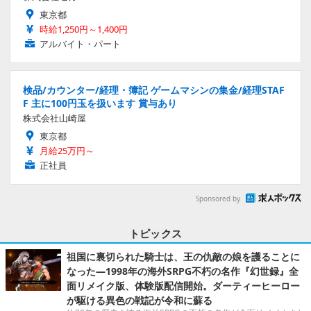
東京都
時給1,250円～1,400円
アルバイト・パート
検品/カウンター/経理・簿記 ゲームマシンの集金/経理STAF
F 主に100円玉を扱います 賞与あり
株式会社山崎屋
東京都
月給25万円～
正社員
Sponsored by
トピックス
祖国に裏切られた騎士は、王の仇敵の娘を護ることに
なった―1998年の海外SRPG不朽の名作『幻世録』全
面リメイク版、体験版配信開始。ダーティーヒーロー
が駆ける異色の戦記が令和に蘇る