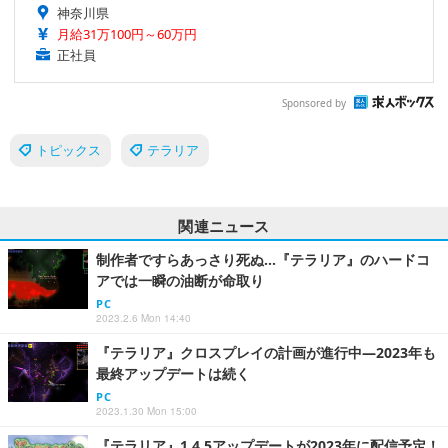
神奈川県
月給31万100円～60万円
正社員
Sponsored by
トピックス
テラリア
関連ニュース
制作者ですらあっさり死ぬ…『テラリア』のハードコ
アでは一瞬の油断が命取り
PC
2023.2.6 Mon 14:40
『テラリア』クロスプレイの計画が進行中―2023年も
最終アップデートは続く
PC
2023.1.30 Mon 15:00
『テラリア』1.4.5アップデートが2023年に配信予定！