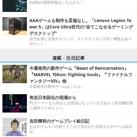
Xsollaの最新情報はこちらから！
AAAゲームも制作も妥協なし。「Lenovo Legion To
wer 5」はCore Ultra世代の“全てこなせるゲーミング
デスクトップ”
迫力を感じる強力スペック。メンテナンスしやすい構造もあり
がたい！
連載・注目記事
今週発売の新作ゲーム『Beast of Reincarnation』
『MARVEL Tōkon: Fighting Souls』『ファイナルフ
ァンタジーXIV』他
今週発売の新作ゲームはこちら。
有志日本語化の現場から
PCゲーマーなら何かとお世話になっているであろう有志翻訳者
に連続インタビュー。
吉田輝和のゲームプレイ絵日記
もはやゲムスパの顔！どこかで見かけた吉田さんのゲーム絵日
記