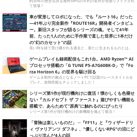
約30年の歴史を誇る海外SRPGの不朽の名作が全面リメイクされ
て登場！
車が変形してロボになった、でも『ルート16』だった
―41年ぶり完全新作『ROUTE16R』開発者インタビュ
ー。新旧スタッフが語るシリーズの魂。そして41年
前、たった1人のために手作業で直した世界に1本だけ
の“幻のカセット”の話
長い時を経て受け継がれる過去と、新たに生まれるものとは。
ゲームプレイも録画配信もこれ1台。AMD Ryzen™ AI
プロセッサ搭載の「G TUNE P5-A7G60BK-D」で『Fo
rza Horizon 6』の世界を駆け回る
ゲーム＆制作の拠点となるノートPCで話題のレースタイトルを
プレイ。放熱性能もチェックしました！
シリーズ第1作が現行機向けに復活！懐かしくも色褪せ
ない『カルドセプト ザ ファースト』遊びやすい機能も
搭載で、あらためて“原典”に触れるのにぴったり
シリーズ第1作が現行機向けの新機能を備えて復活！
「冒険は楽しいものだ」 ─『FF11』と『ウィザードリ
ィ ヴァリアンツ ダフネ』、"優しくないRPG"の沼にど
っぷり沈んだ4人の話