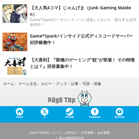
【大人気4コマ】じゃんげま（Junk Gaming Maide
n）
Game*Sparkの一大コンテンツに成長した4コマ。単行本も好評
発売中！
Game*Spark/インサイド公式ディスコードサーバー
好評稼働中！
【大喜利】『新種のゲーミング“蚊”が登場！ その特徴
とは？』回答募集中！
写真・画像
ホーム
›
ゲーム文化
›
ホビー・グッズ
›
記事
›
Home
X
STEAM
Facebook
YouTube
Game*Sparkについて
お問合せ
広告掲載
会社概要
個人情報保護方針