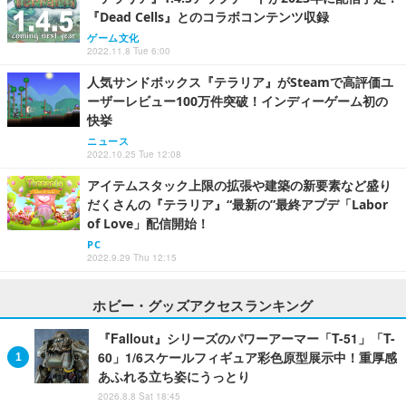
『Dead Cells』とのコラボコンテンツ収録
ゲーム文化
2022.11.8 Tue 6:00
人気サンドボックス『テラリア』がSteamで高評価ユ
ーザーレビュー100万件突破！インディーゲーム初の
快挙
ニュース
2022.10.25 Tue 12:08
アイテムスタック上限の拡張や建築の新要素など盛り
だくさんの『テラリア』“最新の”最終アプデ「Labor
of Love」配信開始！
PC
2022.9.29 Thu 12:15
ホビー・グッズアクセスランキング
『Fallout』シリーズのパワーアーマー「T-51」「T-
60」1/6スケールフィギュア彩色原型展示中！重厚感
あふれる立ち姿にうっとり
2026.8.8 Sat 18:45