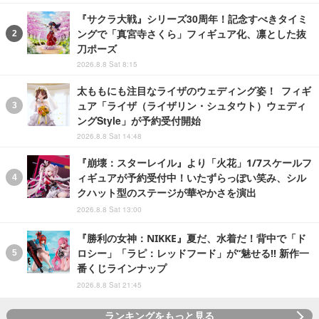
『サクラ大戦』シリーズ30周年！記念すべきタイミ
ングで「真宮寺さくら」フィギュア化、凛とした抜
刀ポーズ
2026.8.8 Sat 8:15
太ももにも注目なライザのウェディング姿！ フィギ
ュア「ライザ（ライザリン・シュタウト）ウェディ
ングStyle」が予約受付開始
2026.8.8 Sat 14:48
『崩壊：スターレイル』より「火花」1/7スケールフ
ィギュアが予約受付中！いたずらっぽい笑み、シル
クハット型のステージが華やかさを演出
2026.8.8 Sat 13:00
『勝利の女神：NIKKE』夏だ、水着だ！背中で「ド
ロシー」「ラピ：レッドフード」が“魅せる!! 新作一
番くじラインナップ
2026.8.8 Sat 21:45
ランキングをもっと見る