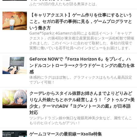
ふたつの沼の住人たちが語る奥深さとは。
【キャリアクエスト】ゲーム作りを仕事にするという
こと。セガの若手の事例に見る，ゲームプログラマと
いう働き方
Game*Sparkと4Gamerの合同による就活イベント「キャリア
クエスト」の第4回が東京都立産業貿易センター浜松町館で開催
されました。このイベントに合わせて取材した、各社の現場で
実際に働いている若手社員へのインタビューをお届けします。
GeForce NOWで『Forza Horizon 6』をプレイ。ハ
ンドルコントローラー×クラウドゲーミングの底力を体
感
体感的にラグはほぼ無し。グラフィックスはもちろん最高設定
でプレイ可能！
クーデレからスタイル抜群お姉さんまでよりどりみど
りな人外娘たちとホテル経営しよう！「クトゥルフ×美
少女」テーマのADV『ヨグ=ソトースの庭』が日本語
対応
ツンデレドラゴン娘や無口な複眼死神美少女など、属性てんこ
もりのヒロインたちがアツい！
ゲームコマースの最前線ーXsolla特集