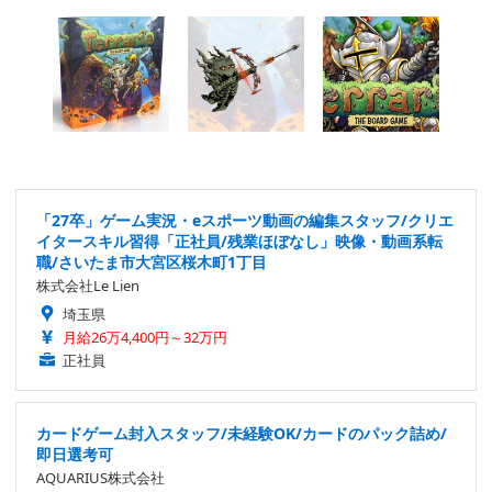
「27卒」ゲーム実況・eスポーツ動画の編集スタッフ/クリエ
イタースキル習得「正社員/残業ほぼなし」映像・動画系転
職/さいたま市大宮区桜木町1丁目
株式会社Le Lien
埼玉県
月給26万4,400円～32万円
正社員
カードゲーム封入スタッフ/未経験OK/カードのパック詰め/
即日選考可
AQUARIUS株式会社