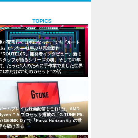
TOPICS
車が変形してロボになった、でも『ルート
16』だった―41年ぶり完全新作
『ROUTE16R』開発者インタビュー。新旧
スタッフが語るシリーズの魂。そして41年
前、たった1人のために手作業で直した世界
に1本だけの“幻のカセット”の話
ゲームプレイも録画配信もこれ1台。AMD
Ryzen™ AIプロセッサ搭載の「G TUNE P5-
A7G60BK-D」で『Forza Horizon 6』の世
界を駆け回る