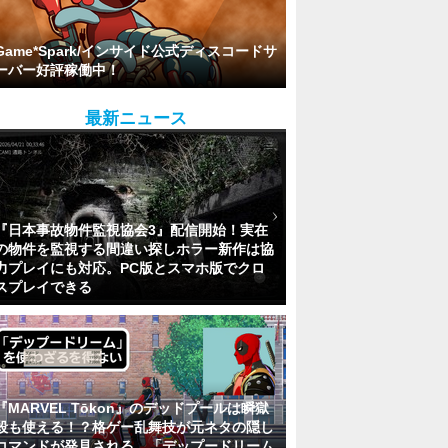
Game*Spark/インサイド公式ディスコードサ
ーバー好評稼働中！
最新ニュース
『日本事故物件監視協会3』配信開始！実在
の物件を監視する間違い探しホラー新作は協
力プレイにも対応。PC版とスマホ版でクロ
スプレイできる
『MARVEL Tōkon』のデッドプールは瞬獄
殺も使える！？格ゲー乱舞技が元ネタの隠し
コマンドが発見される。「デップードリーム