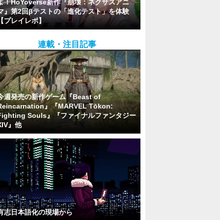
よ！HoYoverse新作『崩壊：ネクサスアニ
マ』第2回βテストの「進化テスト」を体験
【プレイレポ】
連載・注目記事
今週発売の新作ゲーム『Beast of
Reincarnation』『MARVEL Tōkon:
Fighting Souls』『ファイナルファンタジー
XIV』他
有志日本語化の現場から