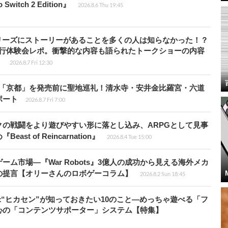
witch 2 Edition』
2026.8.6 Thu 19:45
リーズにストーリーがあることを多くの人は知らなかった！？
先行体験会レポ。衝撃的な内容も語られたトークショーの内容
】
2026.8.7 Fri 12:30
rd』の舞台「京都」を発売前に聖地巡礼！清水寺・安井金比羅宮・六道
ポート
2026.8.7 Fri 7:00
の戦闘をより遊びやすい形に落とし込み、ARPGとして見事
 of Reincarnation』
2026.8.4 Tue 15:00
ム市場―『War Robots』3億人の成功から見える海外メカ
の提言【オリーさんのロボゲーコラム】
2026.8.2 Sun 18:45
米“ヒカセン”が知っておきたい10のこと―めっちゃ遊べる「フ
心の「コンテンツサポーター」システム【特集】