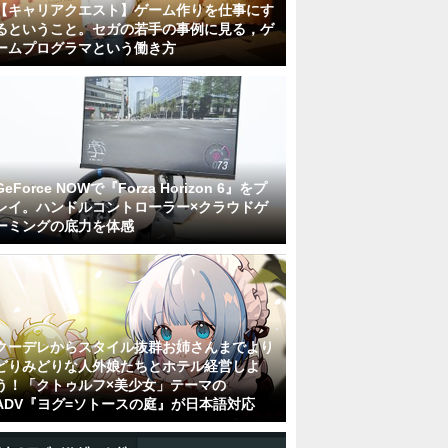
【キャリアクエスト】ゲーム作りを仕事にす
るということ。セガの若手の事例に見る，ゲ
ームプログラマという働き方
GeForce NOWで『Forza Horizon 6』をプ
レイ。ハンドルコントローラー×クラウドゲ
ーミングの底力を体感
クーデレからスタイル抜群お姉さんまでより
どりみどりな人外娘たちとホテル経営しよ
う！「クトゥルフ×美少女」テーマの
ADV『ヨグ=ソトースの庭』が日本語対応