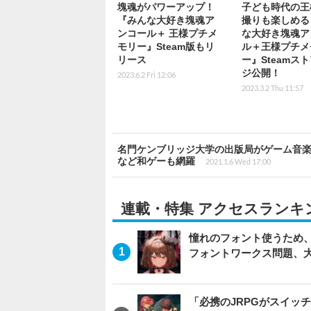
塊魂がパワーアップ！
子ども時代の王
『みんな大好き塊魂ア
撮りも楽しめる
ンコール＋ 王様プチメ
な大好き塊魂ア
モリー』Steam版もリ
ル＋王様プチメ
リース
ー』Steamス
ジ公開！
2023.6.2 Fri 12:06
2023.3.2 Thu 11:57
名門ケンブリッジ大学の出版局がゲーム音楽
など和ゲーも網羅
2021.1.6 Wed 17:00
連載・特集 アクセスランキ
憧れのフォント使うため、
フォントワークス問題、
「必携のJRPGがスイッ