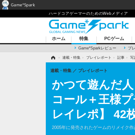
Game*Spark
ハードコアゲーマーのためのWebメディア
ホーム
特集
PCゲーム
Game*Sparkレビュー
プ
ホーム
›
連載・特集
›
プレイレポート
›
記事
›
写
連載・特集
プレイレポート
かつて遊んだ人
コール＋王様プ
レイレポ】 42
2005年に発売されたゲームのリメイク