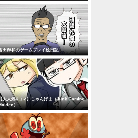
吉田輝和のゲームプレイ絵日記
【大人気4コマ】じゃんげま（Junk Gaming
Maiden）