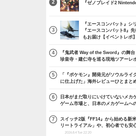
『ゼノブレイド2 Nintendo S
『エースコンバット』シ
『エースコンバット8』
もお届け【イベントレポ
『鬼武者 Way of the Swo
珍皇寺・建仁寺を巡る現地ツアーレ
「『ポケモン』開発元がソウルライク
に仕上げた」海外レビューひとまとめ『Beast
日本がまだ取りにいけていないメカゲー
ゲーム市場と、日本のメカゲームへ
スイッチ2版『FF14』から始める新
リートライアル」や、初心者でも安
2026.8.4 Tue 22:20