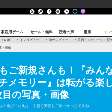
家庭用ゲーム
セール・無料
読者の声
漫画
イン
レイレポ
インタビュー
海外レビュー
注目インディーミニ問
真・画像
もご新規さんも！『みん
チメモリー』は転がる楽
枚目の写真・画像
作品の遊びごたえは、手堅く安定して面白かったですね。