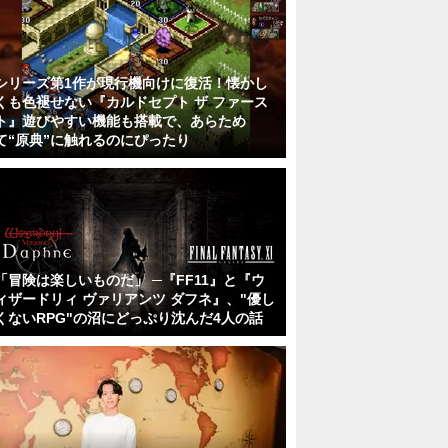
シリーズ第1作が現行機向けに復活！懐かし
くも色褪せない『カルドセプト ザ ファース
ト』遊びやすい機能も搭載で、あらため
て“原典”に触れるのにぴったり
「冒険は楽しいものだ」 ─『FF11』と『ウ
ィザードリィ ヴァリアンツ ダフネ』、"優し
くないRPG"の沼にどっぷり沈んだ4人の話