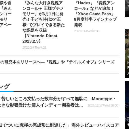
様や自
『みんな大好き塊魂ア
『Hades』『塊魂アン
『みん
ンコール＋ 王様プチメ
コール』などが追加！
ンコー
モリー』が6月1日に発
「Xbox Game Pass」
モリ
売！子ども時代の“王
8月度前半ラインナップ
トアペー
様”でプレイできる新た
発表
な課題を収録
2021.8.4 Wed 0:00
【Nintendo Direct
2023.2.9】
2023.2.9 Thu 9:21
の研究本をリリースへ―『塊魂』や『テイルズ オブ』シリーズ
ング
苦しいところ支払った数年分がすべて無駄に―Monotype・
大きな影響受けた個人インディー開発者は…
2025.12.17 Wed 18:00
チ2でついに究極の完成形に到達した」海外レビューハイスコア