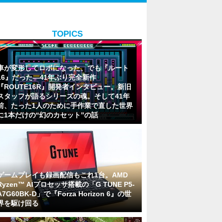
TOPICS
車が変形してロボになった、でも『ルート
16』だった―41年ぶり完全新作
『ROUTE16R』開発者インタビュー。新旧
スタッフが語るシリーズの魂。そして41年
前、たった1人のために手作業で直した世界
に1本だけの“幻のカセット”の話
ゲームプレイも録画配信もこれ1台。AMD
Ryzen™ AIプロセッサ搭載の「G TUNE P5-
A7G60BK-D」で『Forza Horizon 6』の世
界を駆け回る