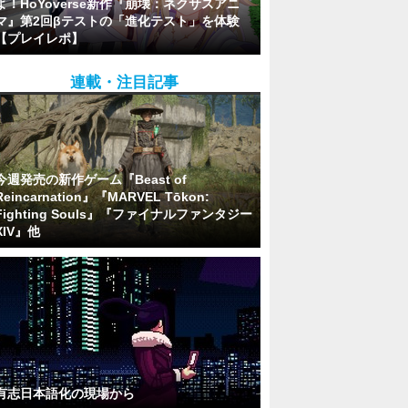
よ！HoYoverse新作『崩壊：ネクサスアニ
マ』第2回βテストの「進化テスト」を体験
【プレイレポ】
連載・注目記事
今週発売の新作ゲーム『Beast of
Reincarnation』『MARVEL Tōkon:
Fighting Souls』『ファイナルファンタジー
XIV』他
有志日本語化の現場から