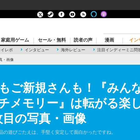
家庭用ゲーム
セール・無料
読者の声
漫画
イン
レイレポ
インタビュー
海外レビュー
注目インディーミニ問
真・画像
もご新規さんも！『みん
チメモリー』は転がる楽
枚目の写真・画像
作品の遊びごたえは、手堅く安定して面白かったですね。