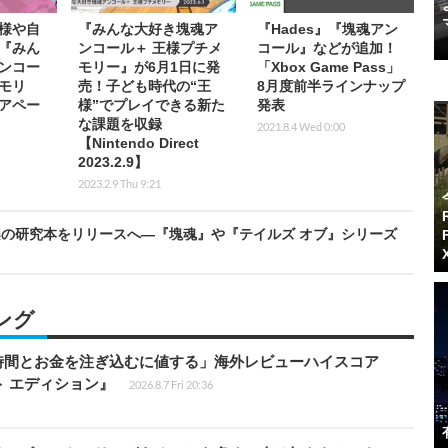
様や自
『みんな大好き塊魂ア
『Hades』『塊魂アン
『みん
ンコール＋ 王様プチメ
コール』などが追加！
ンコー
モリー』が6月1日に発
「Xbox Game Pass」
モリ
売！子ども時代の“王
8月度前半ラインナップ
トアペー
様”でプレイできる新た
発表
な課題を収録
2021.8.4 Wed 0:00
【Nintendo Direct
2023.2.9】
2023.2.9 Thu 9:21
の研究本をリリースへ―『塊魂』や『テイルズ オブ』シリーズ
ング
時間とお金を注ぎ込むに値する」海外レビューハイスコア
ート エディション』
2026.8.7 Fri 20:36