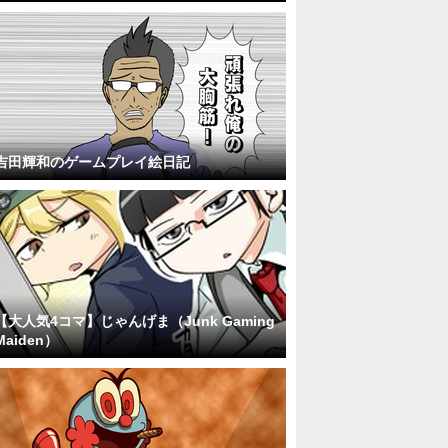
吉田輝和のゲームプレイ絵日記
【大人気4コマ】じゃんげま（Junk Gaming
Maiden）