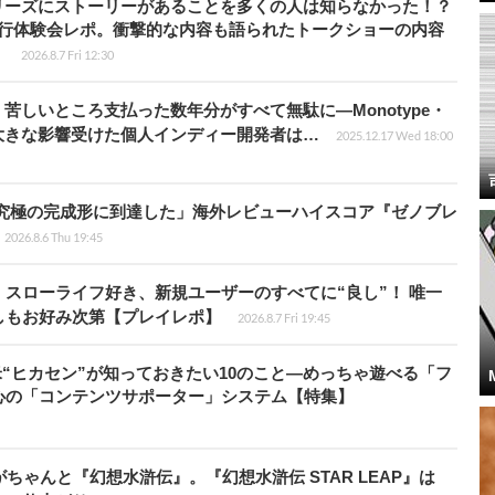
リーズにストーリーがあることを多くの人は知らなかった！？
先行体験会レポ。衝撃的な内容も語られたトークショーの内容
】
2026.8.7 Fri 12:30
苦しいところ支払った数年分がすべて無駄に―Monotype・
大きな影響受けた個人インディー開発者は…
2025.12.17 Wed 18:00
に究極の完成形に到達した」海外レビューハイスコア『ゼノブレ
2026.8.6 Thu 19:45
スローライフ好き、新規ユーザーのすべてに“良し”！ 唯一
しもお好み次第【プレイレポ】
2026.8.7 Fri 19:45
米“ヒカセン”が知っておきたい10のこと―めっちゃ遊べる「フ
心の「コンテンツサポーター」システム【特集】
ちゃんと『幻想水滸伝』。『幻想水滸伝 STAR LEAP』は