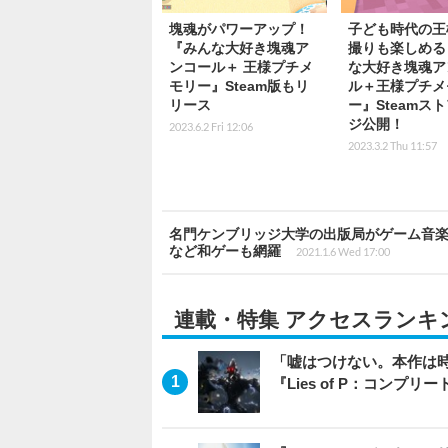
塊魂がパワーアップ！
子ども時代の王
『みんな大好き塊魂ア
撮りも楽しめる
ンコール＋ 王様プチメ
な大好き塊魂ア
モリー』Steam版もリ
ル＋王様プチメ
リース
ー』Steamス
ジ公開！
2023.6.2 Fri 12:06
2023.3.2 Thu 11:57
名門ケンブリッジ大学の出版局がゲーム音楽
など和ゲーも網羅
2021.1.6 Wed 17:00
連載・特集 アクセスランキ
「嘘はつけない。本作は
『Lies of P：コンプリ