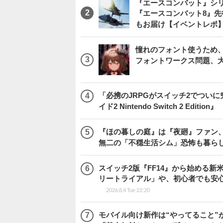
『エースコンバット』シ
『エースコンバット8』
もお届け【イベントレポ
憧れのフォント使うため、
フォントワークス問題、
「必携のJRPGがスイッチ2でつい
イド2 Nintendo Switch 2 Edition』
『ほの暮しの庭』は『夜廻』ファン、
無二の「不穏生活シム」恐怖も暮ら
スイッチ2版『FF14』から始める新
リートライアル」や、初心者でも安
2026.8.4 Tue 22:20
モバイル向け新作は“やってること”が