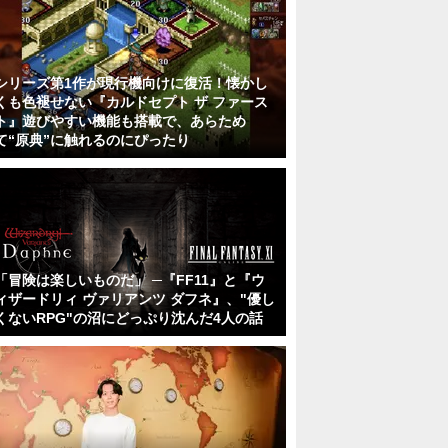
シリーズ第1作が現行機向けに復活！懐かし
くも色褪せない『カルドセプト ザ ファース
ト』遊びやすい機能も搭載で、あらため
て“原典”に触れるのにぴったり
「冒険は楽しいものだ」 ─『FF11』と『ウ
ィザードリィ ヴァリアンツ ダフネ』、"優し
くないRPG"の沼にどっぷり沈んだ4人の話