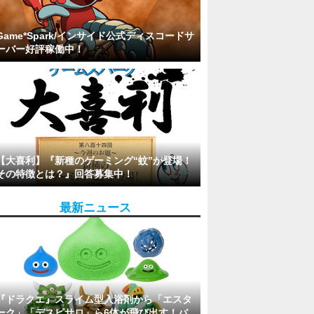
Game*Spark/インサイド公式ディスコードサ
ーバー好評稼働中！
【大喜利】『新種のゲーミング“蚊”が登場！
その特徴とは？』回答募集中！
最新ニュース
『ドラクエ』スライム型入浴剤から「エスタ
ーク」「デスピサロ」ら6体が飛び出す！バ