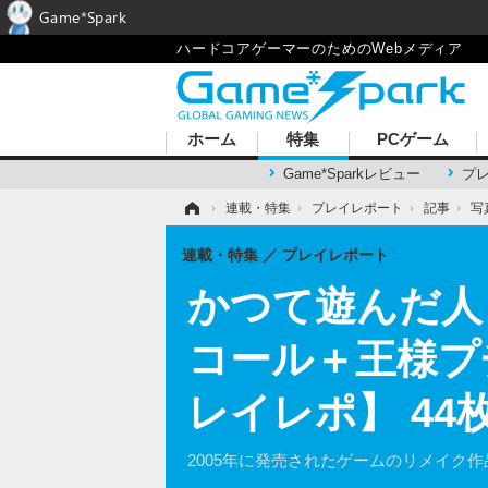
Game*Spark
ハードコアゲーマーのためのWebメディア
ホーム
特集
PCゲーム
Game*Sparkレビュー
プ
ホーム
›
連載・特集
›
プレイレポート
›
記事
›
写
連載・特集
プレイレポート
かつて遊んだ人
コール＋王様プ
レイレポ】 44
2005年に発売されたゲームのリメイク