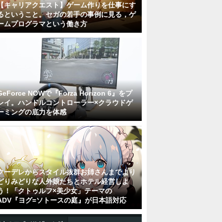
【キャリアクエスト】ゲーム作りを仕事にす
るということ。セガの若手の事例に見る，ゲ
ームプログラマという働き方
GeForce NOWで『Forza Horizon 6』をプ
レイ。ハンドルコントローラー×クラウドゲ
ーミングの底力を体感
クーデレからスタイル抜群お姉さんまでより
どりみどりな人外娘たちとホテル経営しよ
う！「クトゥルフ×美少女」テーマの
ADV『ヨグ=ソトースの庭』が日本語対応