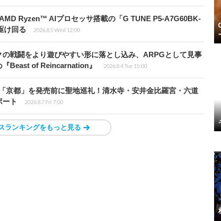
Ryzen™ AIプロセッサ搭載の「G TUNE P5-A7G60BK-
を駆け回る
2026.8.5 Wed 12:00
の戦闘をより遊びやすい形に落とし込み、ARPGとして見事
 of Reincarnation』
2026.8.4 Tue 15:00
rd』の舞台「京都」を発売前に聖地巡礼！清水寺・安井金比羅宮・六道
ポート
2026.8.7 Fri 7:00
スランキングをもっと見る