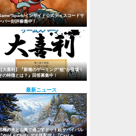
Game*Spark/インサイド公式ディスコードサ
ーバー好評稼働中！
【大喜利】『新種のゲーミング“蚊”が登場！
その特徴とは？』回答募集中！
最新ニュース
相棒の犬と山奥で過ごすドット絵サバイバル
『Wild n Chill』デモ版配信！『Cast n