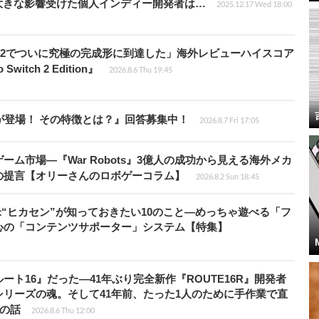
大きな影響受けた個人インディー開発者は…
2025.12.17 Wed 18:00
チ2でついに究極の完成形に到達した」海外レビューハイスコア
witch 2 Edition』
2026.8.6 Thu 19:45
が登場！ その特徴とは？』回答募集中！
2026.8.7 Fri 17:05
ム市場―『War Robots』3億人の成功から見える海外メカ
の提言【オリーさんのロボゲーコラム】
2026.8.2 Sun 18:45
米“ヒカセン”が知っておきたい10のこと―めっちゃ遊べる「フ
心の「コンテンツサポーター」システム【特集】
ト16』だった―41年ぶり完全新作『ROUTE16R』開発者
リーズの魂。そして41年前、たった1人のために手作業で直
”の話
2026.8.6 Thu 12:00