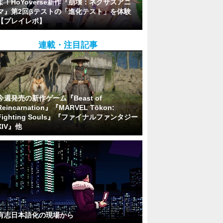
よ！HoYoverse新作『崩壊：ネクサスアニ
マ』第2回βテストの「進化テスト」を体験
【プレイレポ】
連載・注目記事
今週発売の新作ゲーム『Beast of
Reincarnation』『MARVEL Tōkon:
Fighting Souls』『ファイナルファンタジー
XIV』他
有志日本語化の現場から