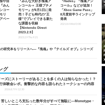
様や自
『みんな大好き塊魂ア
『Hades』『塊魂アン
『みん
ンコール＋ 王様プチメ
コール』などが追加！
ンコー
モリー』が6月1日に発
「Xbox Game Pass」
モリ
売！子ども時代の“王
8月度前半ラインナップ
トアペー
様”でプレイできる新た
発表
な課題を収録
2021.8.4 Wed 0:00
【Nintendo Direct
2023.2.9】
2023.2.9 Thu 9:21
の研究本をリリースへ―『塊魂』や『テイルズ オブ』シリーズ
ング
リーズにストーリーがあることを多くの人は知らなかった！？
先行体験会レポ。衝撃的な内容も語られたトークショーの内容
】
2026.8.7 Fri 12:30
苦しいところ支払った数年分がすべて無駄に―Monotype・