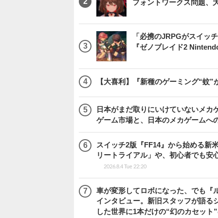
フォントワークス問題、
「必携のJRPGがスイッ
『ゼノブレイド2 Nintendo S
【大喜利】『新種のゲーミング“蚊”
日本がまだ取りにいけていないメカゲー
ゲーム市場と、日本のメカゲームへ
スイッチ2版『FF14』から始める新
リートライアル」や、初心者でも安
2026.8.4 Tue 22:20
車が変形してロボになった、でも『ルー
インタビュー。新旧スタッフが語るシ
した世界に1本だけの“幻のカセット