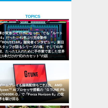
TOPICS
車が変形してロボになった、でも『ルート
16』だった―41年ぶり完全新作
『ROUTE16R』開発者インタビュー。新旧
スタッフが語るシリーズの魂。そして41年
前、たった1人のために手作業で直した世界
に1本だけの“幻のカセット”の話
ゲームプレイも録画配信もこれ1台。AMD
Ryzen™ AIプロセッサ搭載の「G TUNE P5-
A7G60BK-D」で『Forza Horizon 6』の世
界を駆け回る