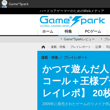
Game*Spark
ハードコアゲーマーのためのWebメディア
ホーム
特集
PCゲーム
Game*Sparkレビュー
プ
ホーム
›
連載・特集
›
プレイレポート
›
記事
›
写
連載・特集
プレイレポート
かつて遊んだ人
コール＋王様プ
レイレポ】 20
2005年に発売されたゲームのリメイク