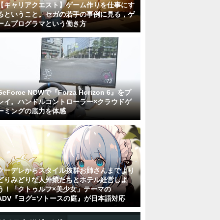
【キャリアクエスト】ゲーム作りを仕事にす
るということ。セガの若手の事例に見る，ゲ
ームプログラマという働き方
GeForce NOWで『Forza Horizon 6』をプ
レイ。ハンドルコントローラー×クラウドゲ
ーミングの底力を体感
クーデレからスタイル抜群お姉さんまでより
どりみどりな人外娘たちとホテル経営しよ
う！「クトゥルフ×美少女」テーマの
ADV『ヨグ=ソトースの庭』が日本語対応