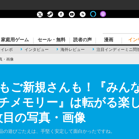
家庭用ゲーム
セール・無料
読者の声
漫画
イン
レイレポ
インタビュー
海外レビュー
注目インディーミニ問
真・画像
もご新規さんも！『みん
チメモリー』は転がる楽
枚目の写真・画像
作品の遊びごたえは、手堅く安定して面白かったですね。