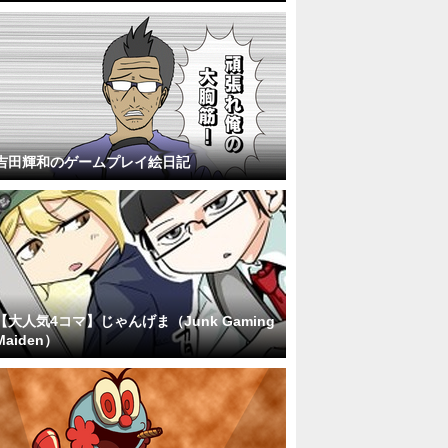
吉田輝和のゲームプレイ絵日記
【大人気4コマ】じゃんげま（Junk Gaming
Maiden）