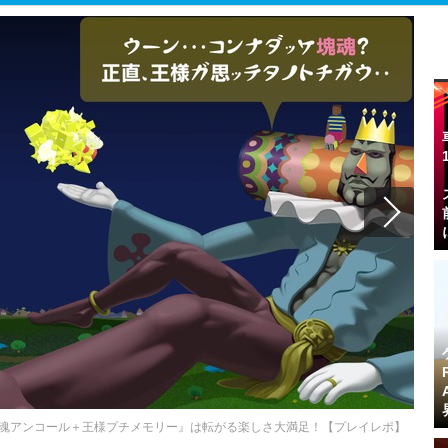
魂アンコール＋王様プチメモリー』は転がる楽しさ大満足！【プレイレポ】