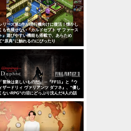
シリーズ第1作が現行機向けに復活！懐かし
くも色褪せない『カルドセプト ザ ファース
ト』遊びやすい機能も搭載で、あらため
て“原典”に触れるのにぴったり
「冒険は楽しいものだ」 ─『FF11』と『ウ
ィザードリィ ヴァリアンツ ダフネ』、"優し
くないRPG"の沼にどっぷり沈んだ4人の話