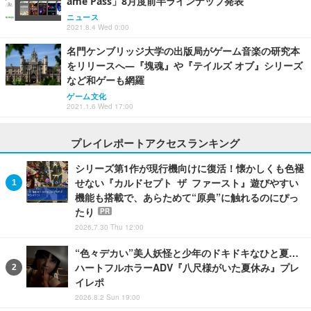
ame Pass」8月度前半ラインナップ発表
ニュース
2021.8.4 Wed 0:00
名門ケンブリッジ大学の出版局がゲーム音楽の研究本
をリリースへ―『塊魂』や『テイルズ オブ』シリーズ
など和ゲーも網羅
ゲーム文化
2021.1.6 Wed 17:00
プレイレポートアクセスランキング
シリーズ第1作が現行機向けに復活！懐かしくも色褪
せない『カルドセプト ザ ファースト』遊びやすい
機能も搭載で、あらためて“原典”に触れるのにぴっ
たり
PR
2026.7.30 Thu 12:00
“色々デカい”美人妖怪と少年のドキドキなひと夏…
ハートフルホラーADV『八尺様がいた夏休み』プレ
イレポ
2026.8.2 Sun 19:00