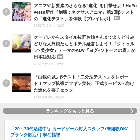
アニマや新要素のさらなる“進化”を目撃せよ！HoYo
verse新作『崩壊：ネクサスアニマ』第2回βテスト
の「進化テスト」を体験【プレイレポ】
PR
2026.7.16 Thu 12:00
クーデレからスタイル抜群お姉さんまでよりどりみ
どりな人外娘たちとホテル経営しよう！「クトゥル
フ×美少女」テーマのADV『ヨグ=ソトースの庭』が
日本語対応
PR
2026.7.23 Thu 12:05
『白銀の城』βテスト「二分法テスト」をレポー
ト！マップ拡張にフギン実装、正式サービスへ向け
た進化を要チェック
2026.8.5 Wed 22:45
ランキングをもっと見る
「20～30代活躍中!」カードゲーム封入スタッフ/未経験OK/
ブランク歓迎/丁寧な指導