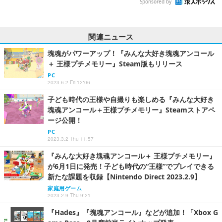
Sponsored by
関連ニュース
塊魂がパワーアップ！『みんな大好き塊魂アンコール
＋ 王様プチメモリー』Steam版もリリース
PC
2023.6.2 Fri 12:06
子ども時代の王様や自撮りも楽しめる『みんな大好き
塊魂アンコール＋王様プチメモリー』Steamストアペ
ージ公開！
PC
2023.3.2 Thu 11:57
『みんな大好き塊魂アンコール＋ 王様プチメモリー』
が6月1日に発売！子ども時代の“王様”でプレイできる
新たな課題を収録【Nintendo Direct 2023.2.9】
家庭用ゲーム
2023.2.9 Thu 9:21
『Hades』『塊魂アンコール』などが追加！「Xbox G