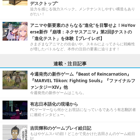
デスクトップ”
迫力を感じる強力スペック。メンテナンスしやすい構造もあり
がたい！
アニマや新要素のさらなる“進化”を目撃せよ！HoYov
erse新作『崩壊：ネクサスアニマ』第2回βテストの
「進化テスト」を体験【プレイレポ】
さまざまなアニマとの出会いや、スキルによってさらに戦略性
が増したバトルなど、本作の注目の要素に迫ります！
連載・注目記事
今週発売の新作ゲーム『Beast of Reincarnation』
『MARVEL Tōkon: Fighting Souls』『ファイナルフ
ァンタジーXIV』他
今週発売の新作ゲームはこちら。
有志日本語化の現場から
PCゲーマーなら何かとお世話になっているであろう有志翻訳者
に連続インタビュー。
吉田輝和のゲームプレイ絵日記
もはやゲムスパの顔！どこかで見かけた吉田さんのゲーム絵日
記