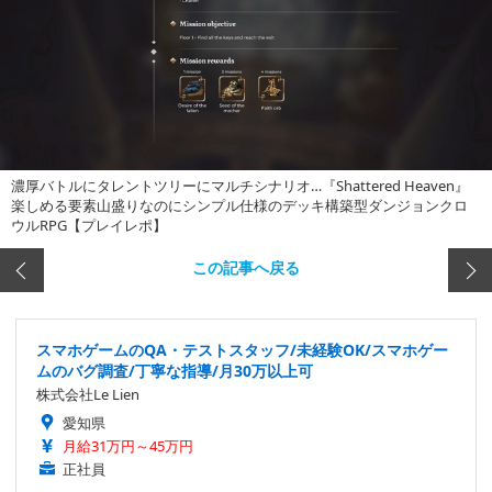
濃厚バトルにタレントツリーにマルチシナリオ…『Shattered Heaven』
楽しめる要素山盛りなのにシンプル仕様のデッキ構築型ダンジョンクロ
ウルRPG【プレイレポ】
この記事へ戻る
スマホゲームのQA・テストスタッフ/未経験OK/スマホゲー
ムのバグ調査/丁寧な指導/月30万以上可
株式会社Le Lien
愛知県
月給31万円～45万円
正社員