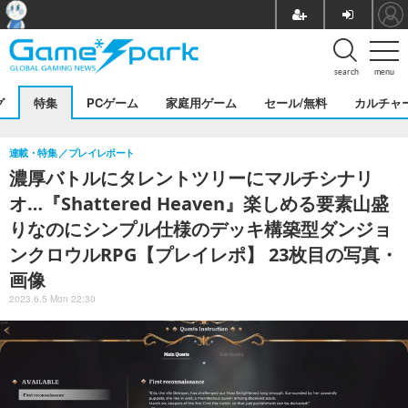
search
menu
グ
特集
PCゲーム
家庭用ゲーム
セール/無料
カルチャ
連載・特集
プレイレポート
濃厚バトルにタレントツリーにマルチシナリ
オ…『Shattered Heaven』楽しめる要素山盛
りなのにシンプル仕様のデッキ構築型ダンジョ
ンクロウルRPG【プレイレポ】 23枚目の写真・
画像
2023.6.5 Mon 22:30