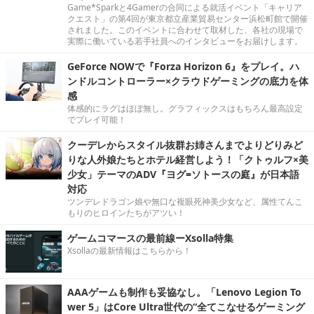
Game*Sparkと4Gamerの合同による就活イベント「キャリア
クエスト」の第4回が東京都立産業貿易センター浜松町館で開催
されました。このイベントに合わせて取材した、各社の現場で
実際に働いている若手社員へのインタビューをお届けします。
GeForce NOWで『Forza Horizon 6』をプレイ。ハ
ンドルコントローラー×クラウドゲーミングの底力を体
感
体感的にラグはほぼ無し。グラフィックスはもちろん最高設定
でプレイ可能！
クーデレからスタイル抜群お姉さんまでよりどりみど
りな人外娘たちとホテル経営しよう！「クトゥルフ×美
少女」テーマのADV『ヨグ=ソトースの庭』が日本語
対応
ツンデレドラゴン娘や無口な複眼死神美少女など、属性てんこ
もりのヒロインたちがアツい！
ゲームコマースの最前線ーXsolla特集
Xsollaの最新情報はこちらから！
AAAゲームも制作も妥協なし。「Lenovo Legion To
wer 5」はCore Ultra世代の“全てこなせるゲーミング