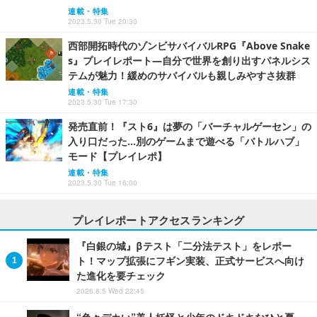
連載・特集
2023.5.30 Tue 20:30
西部開拓時代のゾンビサバイバルRPG『Above Snake
s』プレイレポート―自分で世界を創り出すパネルシス
テムが魅力！緩めのサバイバルも親しみやすさ抜群
連載・特集
2023.5.30 Tue 17:30
発売直前！『スト6』は夢の「バーチャルゲーセン」の
入り口だった…別のゲームまで遊べる「バトルハブ」
モード【プレイレポ】
連載・特集
2023.5.30 Tue 16:00
プレイレポートアクセスランキング
『白銀の城』βテスト「二分法テスト」をレポー
ト！マップ拡張にフギン実装、正式サービスへ向け
た進化を要チェック
2026.8.5 Wed 22:45
“色々デカい”美人妖怪と少年のドキドキなひと夏…