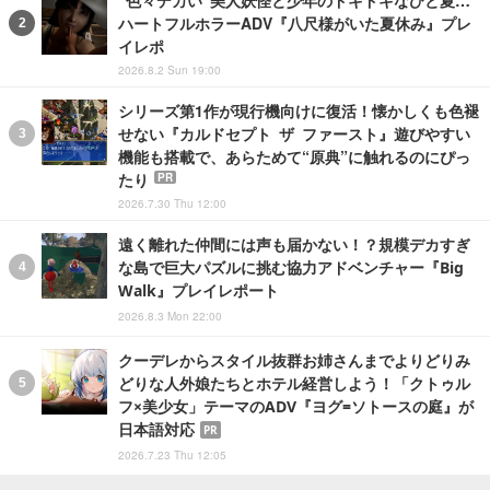
ハートフルホラーADV『八尺様がいた夏休み』プレ
イレポ
2026.8.2 Sun 19:00
シリーズ第1作が現行機向けに復活！懐かしくも色褪
せない『カルドセプト ザ ファースト』遊びやすい
機能も搭載で、あらためて“原典”に触れるのにぴっ
たり
PR
2026.7.30 Thu 12:00
遠く離れた仲間には声も届かない！？規模デカすぎ
な島で巨大パズルに挑む協力アドベンチャー『Big
Walk』プレイレポート
2026.8.3 Mon 22:00
クーデレからスタイル抜群お姉さんまでよりどりみ
どりな人外娘たちとホテル経営しよう！「クトゥル
フ×美少女」テーマのADV『ヨグ=ソトースの庭』が
日本語対応
PR
2026.7.23 Thu 12:05