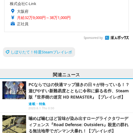
株式会社C-Link
大阪府
月給32万9,000円～38万1,000円
正社員
Sponsored by
しぼりたて！特選Steamプレイレポ
関連ニュース
PCならではの快適マップ描きの日々が待っている！？
遊びやすい新難易度とともに令和に蘇る名作、Steam
版『世界樹の迷宮 HD REMASTER』【プレイレポ】
連載・特集
2023.6.1 Thu 0:00
噛めば噛むほど旨味が染み出すローグライクタワーデ
ィフェンス『Road Defense: Outsiders』殺意の群れ
る無法地帯でガンマン大暴れ！【プレイレポ】