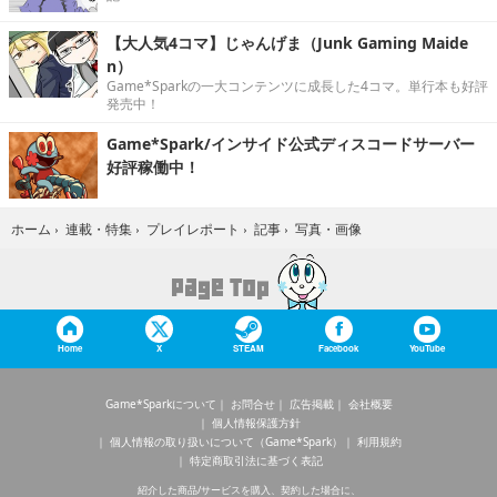
【大人気4コマ】じゃんげま（Junk Gaming Maide
n）
Game*Sparkの一大コンテンツに成長した4コマ。単行本も好評
発売中！
Game*Spark/インサイド公式ディスコードサーバー
好評稼働中！
写真・画像
ホーム
›
連載・特集
›
プレイレポート
›
記事
›
Home
X
STEAM
Facebook
YouTube
Game*Sparkについて
お問合せ
広告掲載
会社概要
個人情報保護方針
個人情報の取り扱いについて（Game*Spark）
利用規約
特定商取引法に基づく表記
紹介した商品/サービスを購入、契約した場合に、