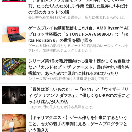
前、たった1人のために手作業で直した世界に1本だけ
の“幻のカセット”の話
長い時を経て受け継がれる過去と、新たに生まれるものとは。
ゲームプレイも録画配信もこれ1台。AMD Ryzen™ AI
プロセッサ搭載の「G TUNE P5-A7G60BK-D」で『Fo
rza Horizon 6』の世界を駆け回る
ゲーム＆制作の拠点となるノートPCで話題のレースタイトルを
プレイ。放熱性能もチェックしました！
シリーズ第1作が現行機向けに復活！懐かしくも色褪せ
ない『カルドセプト ザ ファースト』遊びやすい機能も
搭載で、あらためて“原典”に触れるのにぴったり
シリーズ第1作が現行機向けの新機能を備えて復活！
「冒険は楽しいものだ」 ─『FF11』と『ウィザードリ
ィ ヴァリアンツ ダフネ』、"優しくないRPG"の沼にど
っぷり沈んだ4人の話
ふたつの沼の住人たちが語る奥深さとは。
【キャリアクエスト】ゲーム作りを仕事にするという
こと。セガの若手の事例に見る，ゲームプログラマと
いう働き方