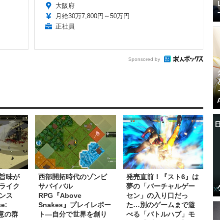
大阪府
月給30万7,800円～50万円
正社員
Sponsored by
旨味が
西部開拓時代のゾンビ
発売直前！『スト6』は
ライク
サバイバル
夢の「バーチャルゲー
ンス
RPG『Above
セン」の入り口だっ
e:
Snakes』プレイレポー
た…別のゲームまで遊
殺意の群
ト―自分で世界を創り
べる「バトルハブ」モ