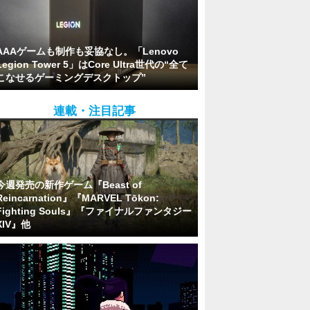
AAAゲームも制作も妥協なし。「Lenovo
Legion Tower 5」はCore Ultra世代の“全て
こなせるゲーミングデスクトップ”
連載・注目記事
今週発売の新作ゲーム『Beast of
Reincarnation』『MARVEL Tōkon:
Fighting Souls』『ファイナルファンタジー
XIV』他