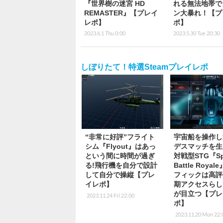
『世界樹の迷宮 HD
れる無法地帯で
REMASTER』【プレイ
ン大暴れ！【プ
レポ】
ポ】
2023.6.1 Thu 0:00
2023.5.30 Tue 20:30
しぼりたて！特選Steamプレイレポ
“非常に好評”フライト
宇宙船を操作し
シム『Flyout』はあっ
デスマッチを生
という間に時間が過ぎ
対戦型STG『Sp
る!飛行機を自分で設計
Battle Roya
して自分で操縦【プレ
フィックは高評
イレポ】
期アクセスらし
が目立つ【プレ
2023.11.24 Fri 22:00
ポ】
2023.11.20 Mon 22: