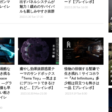
ガンマ
出すパネルシステムが
ード【プレイレポ】
レイレ
魅力！緩めのサバイバ
2023.5.30 Tue 16:00
ルも親しみやすさ抜群
2023.5.30 Tue 17:30
過酷な
癒やし効果抜群惑星テ
怪物の徘徊する塹壕で
き残る
ーマのサンドボックス
生き残れ！サイコホラ
ace
『Terra Toy』―気まま
ー『Ad Infinitum』多
le』―グラ
にデコレートできるけ
少粗は目立つも怖さは
価も早
れど…【プレイレポ】
一品【プレイレポ】
い粗さ
2023.10.30 Mon 21:00
2023.9.19 Tue 8:00
イレ
00