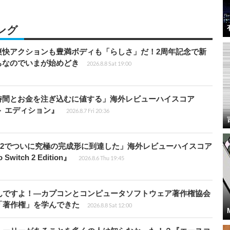
ング
爽快アクションも豊満ボディも「らしさ」だ！2周年記念で新
ちなのでいまが始めどき
2026.8.8 Sat 19:00
時間とお金を注ぎ込むに値する」海外レビューハイスコア
ート エディション』
2026.8.7 Fri 20:36
チ2でついに究極の完成形に到達した」海外レビューハイスコア
witch 2 Edition』
2026.8.6 Thu 19:45
んですよ！―カプコンとコンピュータソフトウェア著作権協会
「著作権」を学んできた
2026.8.8 Sat 12:00