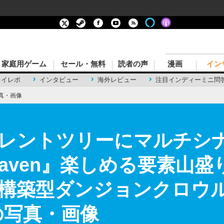
家庭用ゲーム
セール・無料
読者の声
漫画
イン
レイレポ
インタビュー
海外レビュー
注目インディーミニ問
真・画像
レントツリーにマルチシ
d Heaven』楽しめる要素
構築型ダンジョンクロウル
の写真・画像