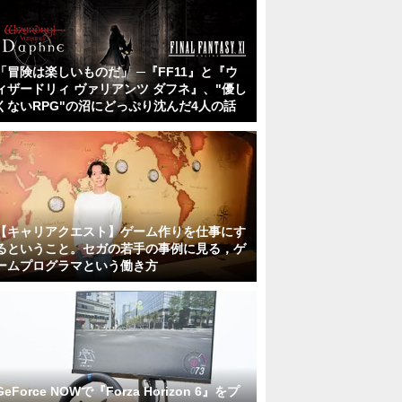
「冒険は楽しいものだ」 ─『FF11』と『ウ
ィザードリィ ヴァリアンツ ダフネ』、"優し
くないRPG"の沼にどっぷり沈んだ4人の話
【キャリアクエスト】ゲーム作りを仕事にす
るということ。セガの若手の事例に見る，ゲ
ームプログラマという働き方
GeForce NOWで『Forza Horizon 6』をプ