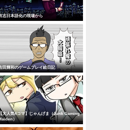
有志日本語化の現場から
吉田輝和のゲームプレイ絵日記
【大人気4コマ】じゃんげま（Junk Gaming
Maiden）