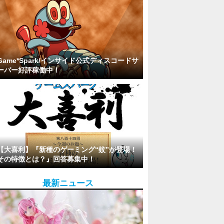
Game*Spark/インサイド公式ディスコードサ
ーバー好評稼働中！
【大喜利】『新種のゲーミング“蚊”が登場！
その特徴とは？』回答募集中！
最新ニュース