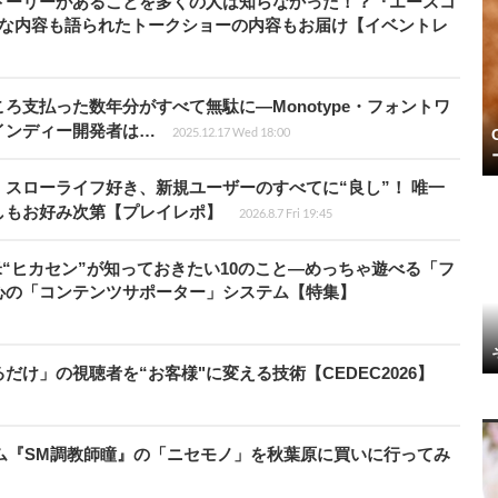
トーリーがあることを多くの人は知らなかった！？『エースコ
的な内容も語られたトークショーの内容もお届け【イベントレ
ろ支払った数年分がすべて無駄に―Monotype・フォントワ
インディー開発者は…
2025.12.17 Wed 18:00
スローライフ好き、新規ユーザーのすべてに“良し”！ 唯一
しもお好み次第【プレイレポ】
2026.8.7 Fri 19:45
米“ヒカセン”が知っておきたい10のこと―めっちゃ遊べる「フ
心の「コンテンツサポーター」システム【特集】
け」の視聴者を“お客様"に変える技術【CEDEC2026】
ーム『SM調教師瞳』の「ニセモノ」を秋葉原に買いに行ってみ