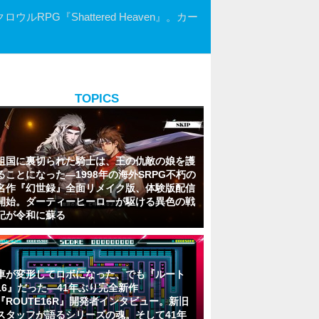
ンクロウルRPG『Shattered Heaven』。カー
TOPICS
祖国に裏切られた騎士は、王の仇敵の娘を護
ることになった―1998年の海外SRPG不朽の
名作『幻世録』全面リメイク版、体験版配信
開始。ダーティーヒーローが駆ける異色の戦
記が令和に蘇る
車が変形してロボになった、でも『ルート
16』だった―41年ぶり完全新作
『ROUTE16R』開発者インタビュー。新旧
スタッフが語るシリーズの魂。そして41年