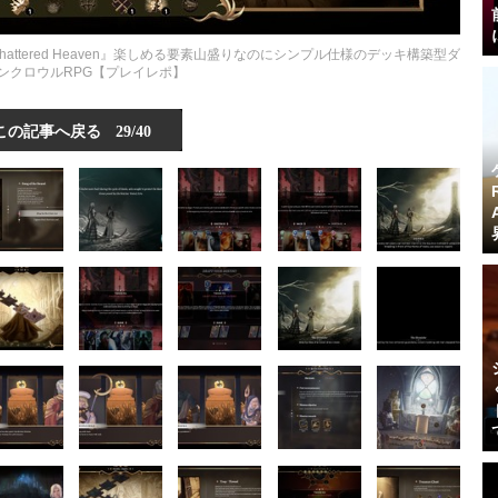
ttered Heaven』楽しめる要素山盛りなのにシンプル仕様のデッキ構築型ダ
ンクロウルRPG【プレイレポ】
この記事へ戻る
29/40