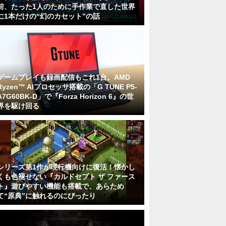
前、たった1人のために手作業で直した世界
に1本だけの“幻のカセット”の話
ゲームプレイも録画配信もこれ1台。AMD
Ryzen™ AIプロセッサ搭載の「G TUNE P5-
A7G60BK-D」で『Forza Horizon 6』の世
界を駆け回る
シリーズ第1作が現行機向けに復活！懐かし
くも色褪せない『カルドセプト ザ ファース
ト』遊びやすい機能も搭載で、あらため
て“原典”に触れるのにぴったり