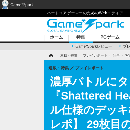
Game*Spark
ハードコアゲーマーのためのWebメディア
ホーム
特集
PCゲーム
Game*Sparkレビュー
プ
ホーム
›
連載・特集
›
プレイレポート
›
記事
›
写
連載・特集
プレイレポート
濃厚バトルにタ
『Shattere
ル仕様のデッキ
レポ】 29枚目