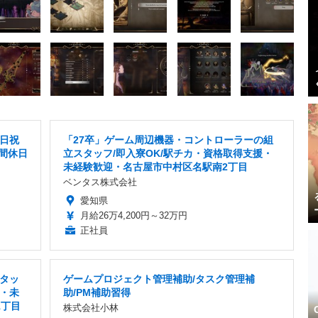
土日祝
「27卒」ゲーム周辺機器・コントローラーの組
間休日
立スタッフ/即入寮OK/駅チカ・資格取得支援・
未経験歓迎・名古屋市中村区名駅南2丁目
ベンタス株式会社
愛知県
月給26万4,200円～32万円
正社員
タッ
ゲームプロジェクト管理補助/タスク管理補
・未
助/PM補助習得
1丁目
株式会社小林