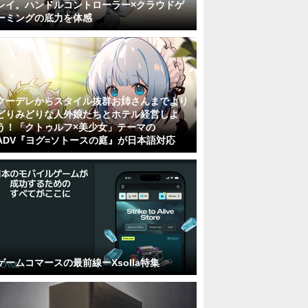
レイ。ハンドルコントローラー×クラウドゲ
ーミングの底力を体感
クーデレからスタイル抜群お姉さんまでより
どりみどりな人外娘たちとホテル経営しよ
う！「クトゥルフ×美少女」テーマの
ADV『ヨグ=ソトースの庭』が日本語対応
ゲームコマースの最前線ーXsolla特集