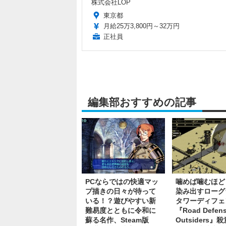
株式会社LOP
東京都
月給25万3,800円～32万円
正社員
編集部おすすめの記事
PCならではの快適マッ
噛めば噛むほど
プ描きの日々が待って
染み出すローグ
いる！？遊びやすい新
タワーディフェ
難易度とともに令和に
『Road Defens
蘇る名作、Steam版
Outsiders』