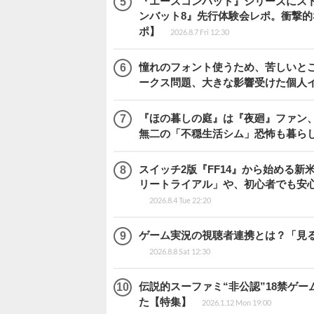
『エースコンバット』シリーズにス
ンバット8』先行体験会レポ。衝撃
ポ】
2026.8.7 Fri 12:30
憧れのフォント使うため、苦しいとこ
ークス問題、大きな影響受けた個人
『ほの暮しの庭』は『夜廻』ファン、
無二の「不穏生活シム」恐怖も暮ら
スイッチ2版『FF14』から始める新
リートライアル」や、初心者でも安
2026.8.4 Tue 22:20
ゲーム実況の視聴者連携とは？「見るだ
2026.8.8 Sat 12:30
伝説的スーファミ“非公認”18禁ゲ
た【特集】
2026.1.12 Mon 19:00