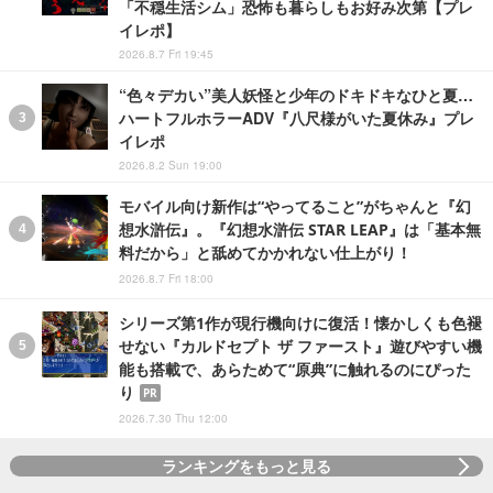
「不穏生活シム」恐怖も暮らしもお好み次第【プレ
イレポ】
2026.8.7 Fri 19:45
“色々デカい”美人妖怪と少年のドキドキなひと夏…
ハートフルホラーADV『八尺様がいた夏休み』プレ
イレポ
2026.8.2 Sun 19:00
モバイル向け新作は“やってること”がちゃんと『幻
想水滸伝』。『幻想水滸伝 STAR LEAP』は「基本無
料だから」と舐めてかかれない仕上がり！
2026.8.7 Fri 18:00
シリーズ第1作が現行機向けに復活！懐かしくも色褪
せない『カルドセプト ザ ファースト』遊びやすい機
能も搭載で、あらためて“原典”に触れるのにぴった
り
PR
2026.7.30 Thu 12:00
ランキングをもっと見る