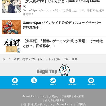
【大人気4コマ】じゃんげま（Junk Gaming Maide
n）
Game*Sparkの一大コンテンツに成長した4コマ。単行本も好評
発売中！
Game*Spark/インサイド公式ディスコードサーバー
好評稼働中！
【大喜利】『新種のゲーミング“蚊”が登場！ その特徴
とは？』回答募集中！
写真・画像
ホーム
›
連載・特集
›
プレイレポート
›
記事
›
Home
X
STEAM
Facebook
YouTube
Game*Sparkについて
お問合せ
広告掲載
会社概要
個人情報保護方針
個人情報の取り扱いについて（Game*Spark）
利用規約