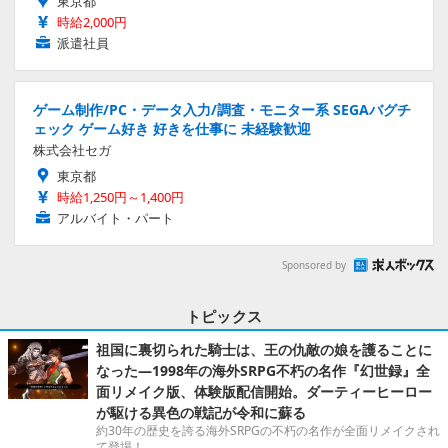
東京都
時給2,000円
派遣社員
ゲーム制作/PC・データ入力/調査・モニター系 SEGAバグチ
ェック ゲーム好き 好きを仕事に 未経験歓迎
株式会社セガ
東京都
時給1,250円～1,400円
アルバイト・パート
Sponsored by
トピックス
祖国に裏切られた騎士は、王の仇敵の娘を護ることに
なった―1998年の海外SRPG不朽の名作『幻世録』全
面リメイク版、体験版配信開始。ダーティーヒーロー
が駆ける異色の戦記が令和に蘇る
約30年の歴史を誇る海外SRPGの不朽の名作が全面リメイクされ
て登場！