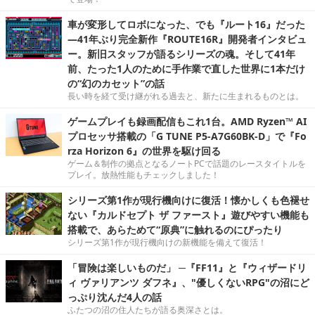
車が変形してロボになった、でも『ルート16』だった
―41年ぶり完全新作『ROUTE16R』開発者インタビュ
ー。新旧スタッフが語るシリーズの魂。そして41年
前、たった1人のために手作業で直した世界に1本だけ
の“幻のカセット”の話
長い時を経て受け継がれる過去と、新たに生まれるものとは。
ゲームプレイも録画配信もこれ1台。AMD Ryzen™ AI
プロセッサ搭載の「G TUNE P5-A7G60BK-D」で『Fo
rza Horizon 6』の世界を駆け回る
ゲーム＆制作の拠点となるノートPCで話題のレースタイトルを
プレイ。放熱性能もチェックしました！
シリーズ第1作が現行機向けに復活！懐かしくも色褪せ
ない『カルドセプト ザ ファースト』遊びやすい機能も
搭載で、あらためて“原典”に触れるのにぴったり
シリーズ第1作が現行機向けの新機能を備えて復活！
「冒険は楽しいものだ」 ─『FF11』と『ウィザードリ
ィ ヴァリアンツ ダフネ』、"優しくないRPG"の沼にど
っぷり沈んだ4人の話
ふたつの沼の住人たちが語る奥深さとは。