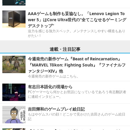
AAAゲームも制作も妥協なし。「Lenovo Legion To
wer 5」はCore Ultra世代の“全てこなせるゲーミング
デスクトップ”
迫力を感じる強力スペック。メンテナンスしやすい構造もあり
がたい！
連載・注目記事
今週発売の新作ゲーム『Beast of Reincarnation』
『MARVEL Tōkon: Fighting Souls』『ファイナルフ
ァンタジーXIV』他
今週発売の新作ゲームはこちら。
有志日本語化の現場から
PCゲーマーなら何かとお世話になっているであろう有志翻訳者
に連続インタビュー。
吉田輝和のゲームプレイ絵日記
もはやゲムスパの顔！どこかで見かけた吉田さんのゲーム絵日
記