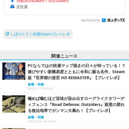
月給26万6,000円～33万3,000円
正社員
Sponsored by
しぼりたて！特選Steamプレイレポ
関連ニュース
PCならではの快適マップ描きの日々が待っている！？
遊びやすい新難易度とともに令和に蘇る名作、Steam
版『世界樹の迷宮 HD REMASTER』【プレイレポ】
連載・特集
2023.6.1 Thu 0:00
噛めば噛むほど旨味が染み出すローグライクタワーデ
ィフェンス『Road Defense: Outsiders』殺意の群れ
る無法地帯でガンマン大暴れ！【プレイレポ】
連載・特集
2023.5.30 Tue 20:30