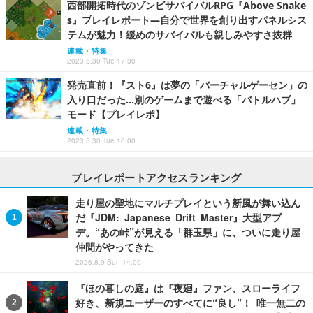
西部開拓時代のゾンビサバイバルRPG『Above Snake
s』プレイレポート―自分で世界を創り出すパネルシス
テムが魅力！緩めのサバイバルも親しみやすさ抜群
連載・特集
2023.5.30 Tue 17:30
発売直前！『スト6』は夢の「バーチャルゲーセン」の
入り口だった…別のゲームまで遊べる「バトルハブ」
モード【プレイレポ】
連載・特集
2023.5.30 Tue 16:00
プレイレポートアクセスランキング
走り屋の聖地にマルチプレイという新風が舞い込ん
だ『JDM: Japanese Drift Master』大型アプ
デ。“あの峠”が見える「群玉県」に、ついに走り屋
仲間がやってきた
2026.8.9 Sun 14:00
『ほの暮しの庭』は『夜廻』ファン、スローライフ
好き、新規ユーザーのすべてに“良し”！ 唯一無二の