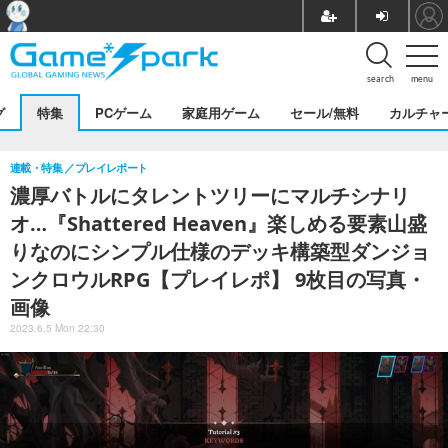
search
menu
グ
特集
PCゲーム
家庭用ゲーム
セール/無料
カルチャ
連載・特集
プレイレポート
濃厚バトルにタレントツリーにマルチシナリ
オ…『Shattered Heaven』楽しめる要素山盛
りなのにシンプル仕様のデッキ構築型ダンジョ
ンクロウルRPG【プレイレポ】 9枚目の写真・
画像
2023.6.5 Mon 22:30