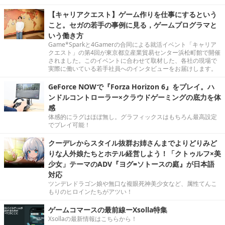
【キャリアクエスト】ゲーム作りを仕事にするという
こと。セガの若手の事例に見る，ゲームプログラマと
いう働き方
Game*Sparkと4Gamerの合同による就活イベント「キャリア
クエスト」の第4回が東京都立産業貿易センター浜松町館で開催
されました。このイベントに合わせて取材した、各社の現場で
実際に働いている若手社員へのインタビューをお届けします。
GeForce NOWで『Forza Horizon 6』をプレイ。ハ
ンドルコントローラー×クラウドゲーミングの底力を体
感
体感的にラグはほぼ無し。グラフィックスはもちろん最高設定
でプレイ可能！
クーデレからスタイル抜群お姉さんまでよりどりみど
りな人外娘たちとホテル経営しよう！「クトゥルフ×美
少女」テーマのADV『ヨグ=ソトースの庭』が日本語
対応
ツンデレドラゴン娘や無口な複眼死神美少女など、属性てんこ
もりのヒロインたちがアツい！
ゲームコマースの最前線ーXsolla特集
Xsollaの最新情報はこちらから！