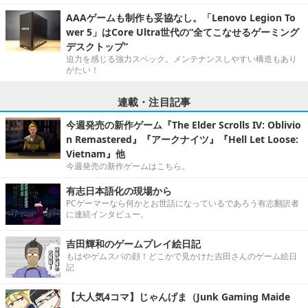
AAAゲームも制作も妥協なし。「Lenovo Legion To
wer 5」はCore Ultra世代の“全てこなせるゲーミング
デスクトップ”
迫力を感じる強力スペック。メンテナンスしやすい構造もあり
がたい！
連載・注目記事
今週発売の新作ゲーム『The Elder Scrolls IV: Oblivio
n Remastered』『アークナイツ』『Hell Let Loose:
Vietnam』他
今週発売の新作ゲームはこちら。
有志日本語化の現場から
PCゲーマーなら何かとお世話になっているであろう有志翻訳者
に連続インタビュー。
吉田輝和のゲームプレイ絵日記
もはやゲムスパの顔！どこかで見かけた吉田さんのゲーム絵日
記
【大人気4コマ】じゃんげま（Junk Gaming Maide