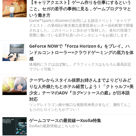
【キャリアクエスト】ゲーム作りを仕事にするという
こと。セガの若手の事例に見る，ゲームプログラマと
いう働き方
Game*Sparkと4Gamerの合同による就活イベント「キャリア
クエスト」の第4回が東京都立産業貿易センター浜松町館で開催
されました。このイベントに合わせて取材した、各社の現場で
実際に働いている若手社員へのインタビューをお届けします。
GeForce NOWで『Forza Horizon 6』をプレイ。ハ
ンドルコントローラー×クラウドゲーミングの底力を体
感
体感的にラグはほぼ無し。グラフィックスはもちろん最高設定
でプレイ可能！
クーデレからスタイル抜群お姉さんまでよりどりみど
りな人外娘たちとホテル経営しよう！「クトゥルフ×美
少女」テーマのADV『ヨグ=ソトースの庭』が日本語
対応
ツンデレドラゴン娘や無口な複眼死神美少女など、属性てんこ
もりのヒロインたちがアツい！
ゲームコマースの最前線ーXsolla特集
Xsollaの最新情報はこちらから！