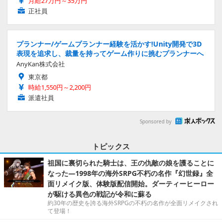
月給27万円～35万円
正社員
プランナー/ゲームプランナー経験を活かす!Unity開発で3D
表現を追求し、裁量を持ってゲーム作りに挑むプランナーへ
AnyKan株式会社
東京都
時給1,550円～2,200円
派遣社員
Sponsored by
トピックス
祖国に裏切られた騎士は、王の仇敵の娘を護ることに
なった―1998年の海外SRPG不朽の名作『幻世録』全
面リメイク版、体験版配信開始。ダーティーヒーロー
が駆ける異色の戦記が令和に蘇る
約30年の歴史を誇る海外SRPGの不朽の名作が全面リメイクされ
て登場！