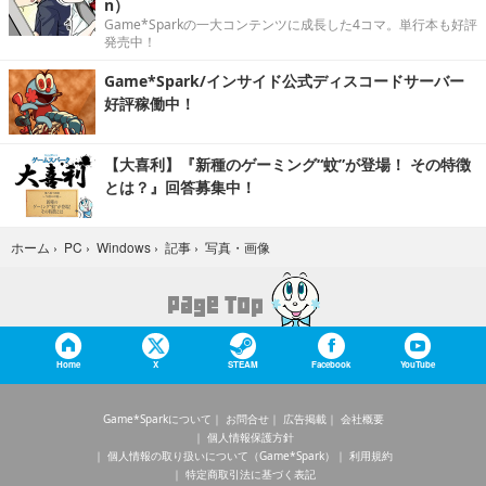
n）
Game*Sparkの一大コンテンツに成長した4コマ。単行本も好評
発売中！
Game*Spark/インサイド公式ディスコードサーバー
好評稼働中！
【大喜利】『新種のゲーミング“蚊”が登場！ その特徴
とは？』回答募集中！
写真・画像
ホーム
›
PC
›
Windows
›
記事
›
Home
X
STEAM
Facebook
YouTube
Game*Sparkについて
お問合せ
広告掲載
会社概要
個人情報保護方針
個人情報の取り扱いについて（Game*Spark）
利用規約
特定商取引法に基づく表記