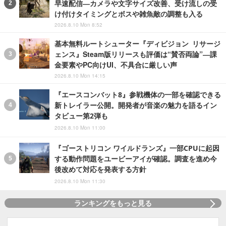
早速配信―カメラや文字サイズ改善、受け流しの受
け付けタイミングとボスや雑魚敵の調整も入る
2026.8.10 Mon 8:52
基本無料ルートシューター『ディビジョン リサージ
ェンス』Steam版リリースも評価は“賛否両論”―課
金要素やPC向けUI、不具合に厳しい声
2026.8.10 Mon 14:15
『エースコンバット8』参戦機体の一部を確認できる
新トレイラー公開。開発者が音楽の魅力を語るイン
タビュー第2弾も
2026.8.10 Mon 11:00
『ゴーストリコン ワイルドランズ』一部CPUに起因
する動作問題をユービーアイが確認。調査を進め今
後改めて対応を発表する方針
2026.8.10 Mon 11:30
ランキングをもっと見る