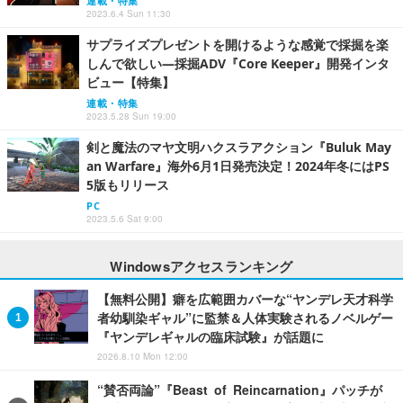
連載・特集
2023.6.4 Sun 11:30
サプライズプレゼントを開けるような感覚で採掘を楽
しんで欲しい―採掘ADV『Core Keeper』開発インタ
ビュー【特集】
連載・特集
2023.5.28 Sun 19:00
剣と魔法のマヤ文明ハクスラアクション『Buluk May
an Warfare』海外6月1日発売決定！2024年冬にはPS
5版もリリース
PC
2023.5.6 Sat 9:00
Windowsアクセスランキング
【無料公開】癖を広範囲カバーな“ヤンデレ天才科学
者幼馴染ギャル”に監禁＆人体実験されるノベルゲー
『ヤンデレギャルの臨床試験』が話題に
2026.8.10 Mon 12:00
“賛否両論”『Beast of Reincarnation』パッチが