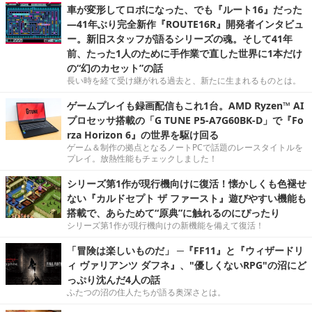
車が変形してロボになった、でも『ルート16』だった
―41年ぶり完全新作『ROUTE16R』開発者インタビュ
ー。新旧スタッフが語るシリーズの魂。そして41年
前、たった1人のために手作業で直した世界に1本だけ
の“幻のカセット”の話
長い時を経て受け継がれる過去と、新たに生まれるものとは。
ゲームプレイも録画配信もこれ1台。AMD Ryzen™ AI
プロセッサ搭載の「G TUNE P5-A7G60BK-D」で『Fo
rza Horizon 6』の世界を駆け回る
ゲーム＆制作の拠点となるノートPCで話題のレースタイトルを
プレイ。放熱性能もチェックしました！
シリーズ第1作が現行機向けに復活！懐かしくも色褪せ
ない『カルドセプト ザ ファースト』遊びやすい機能も
搭載で、あらためて“原典”に触れるのにぴったり
シリーズ第1作が現行機向けの新機能を備えて復活！
「冒険は楽しいものだ」 ─『FF11』と『ウィザードリ
ィ ヴァリアンツ ダフネ』、"優しくないRPG"の沼にど
っぷり沈んだ4人の話
ふたつの沼の住人たちが語る奥深さとは。