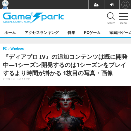
search
menu
ホーム
アクセスランキング
特集
PCゲーム
家庭用ゲー
PC
Windows
『ディアブロ IV』の追加コンテンツは既に開発
中―1シーズン開発するのは1シーズンをプレイ
するより時間が掛かる 1枚目の写真・画像
2023.6.6 Tue 11:22