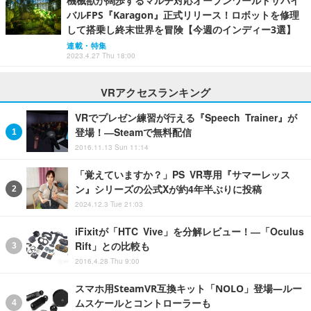
機械獣が闊歩するマルチ対応オープンワールドサバイ
バルFPS『Karagon』正式リリース！ロボットを修理
して搭乗し終末世界を冒険【今週のインディー3選】
連載・特集
2023.4.27 Thu 18:00
VRアクセスランキング
VRでプレゼン練習が行える『Speech Trainer』が
登場！―Steamで無料配信
2016.11.13 Sun 11:14
「覚えていますか？」PS VR専用『サマーレッス
ン』シリーズの公式Xが約4年半ぶりに投稿
2024.12.3 Tue 21:03
iFixitが「HTC Vive」を分解レビュー！―「Oculus
Rift」との比較も
2016.4.28 Thu 9:00
スマホ用SteamVR互換キット「NOLO」登場―ルー
ムスケールとコントローラーも