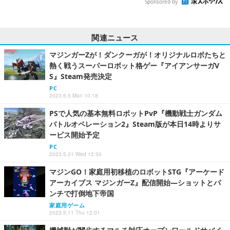
Sponsored by
関連ニュース
マジンガーZが！ダンクーガが！オリジナルロボたちと
熱く戦うスーパーロボット格ゲー『アイアンサーガV
S』Steam発売決定
PC
2023.6.5 Mon 10:18
PSで人気の基本無料ロボットPvP『機動戦士ガンダム
バトルオペレーション2』Steam版が本日14時よりサ
ービス開始予定
PC
2023.5.31 Wed 12:30
マジンGO！家庭用初移植のロボットSTG『アーケード
アーカイブス マジンガーZ』配信開始―ショットとパ
ンチで打倒地下帝国
家庭用ゲーム
2023.5.11 Thu 12:01