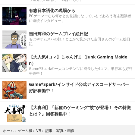
有志日本語化の現場から
PCゲーマーなら何かとお世話になっているであろう有志翻訳者
に連続インタビュー。
吉田輝和のゲームプレイ絵日記
もはやゲムスパの顔！どこかで見かけた吉田さんのゲーム絵日
記
【大人気4コマ】じゃんげま（Junk Gaming Maide
n）
Game*Sparkの一大コンテンツに成長した4コマ。単行本も好評
発売中！
Game*Spark/インサイド公式ディスコードサーバー
好評稼働中！
【大喜利】『新種のゲーミング“蚊”が登場！ その特徴
とは？』回答募集中！
写真・画像
ホーム
›
ゲーム機
›
VR
›
記事
›