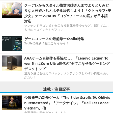
クーデレからスタイル抜群お姉さんまでよりどりみど
りな人外娘たちとホテル経営しよう！「クトゥルフ×美
少女」テーマのADV『ヨグ=ソトースの庭』が日本語
対応
ツンデレドラゴン娘や無口な複眼死神美少女など、属性てんこ
もりのヒロインたちがアツい！
ゲームコマースの最前線ーXsolla特集
Xsollaの最新情報はこちらから！
AAAゲームも制作も妥協なし。「Lenovo Legion To
wer 5」はCore Ultra世代の“全てこなせるゲーミング
デスクトップ”
迫力を感じる強力スペック。メンテナンスしやすい構造もあり
がたい！
連載・注目記事
今週発売の新作ゲーム『The Elder Scrolls IV: Oblivio
n Remastered』『アークナイツ』『Hell Let Loose:
Vietnam』他
今週発売の新作ゲームはこちら。