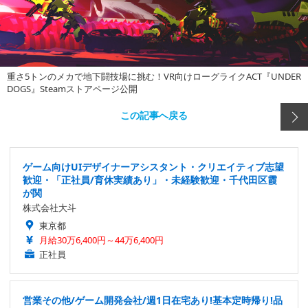
重さ5トンのメカで地下闘技場に挑む！VR向けローグライクACT『UNDER
DOGS』Steamストアページ公開
この記事へ戻る
ゲーム向けUIデザイナーアシスタント・クリエイティブ志望
歓迎・「正社員/育休実績あり」・未経験歓迎・千代田区霞
が関
株式会社大斗
東京都
月給30万6,400円～44万6,400円
正社員
営業その他/ゲーム開発会社/週1日在宅あり!基本定時帰り!品