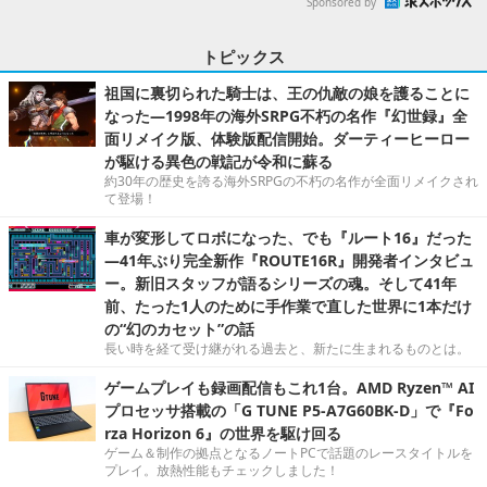
Sponsored by
トピックス
祖国に裏切られた騎士は、王の仇敵の娘を護ることに
なった―1998年の海外SRPG不朽の名作『幻世録』全
面リメイク版、体験版配信開始。ダーティーヒーロー
が駆ける異色の戦記が令和に蘇る
約30年の歴史を誇る海外SRPGの不朽の名作が全面リメイクされ
て登場！
車が変形してロボになった、でも『ルート16』だった
―41年ぶり完全新作『ROUTE16R』開発者インタビュ
ー。新旧スタッフが語るシリーズの魂。そして41年
前、たった1人のために手作業で直した世界に1本だけ
の“幻のカセット”の話
長い時を経て受け継がれる過去と、新たに生まれるものとは。
ゲームプレイも録画配信もこれ1台。AMD Ryzen™ AI
プロセッサ搭載の「G TUNE P5-A7G60BK-D」で『Fo
rza Horizon 6』の世界を駆け回る
ゲーム＆制作の拠点となるノートPCで話題のレースタイトルを
プレイ。放熱性能もチェックしました！