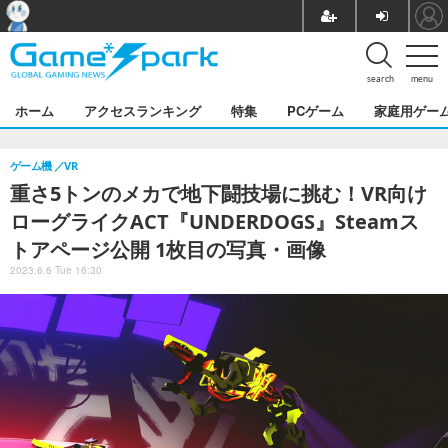
search
menu
ホーム
アクセスランキング
特集
PCゲーム
家庭用ゲー
ゲーム機
VR
重さ5トンのメカで地下闘技場に挑む！VR向け
ローグライクACT『UNDERDOGS』Steamス
トアページ公開 1枚目の写真・画像
2023.6.6 Tue 16:30