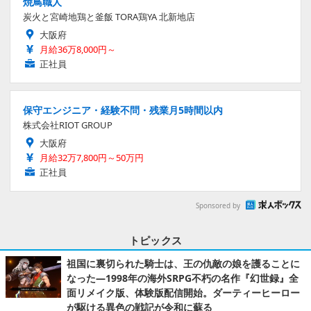
焼鳥職人
炭火と宮崎地鶏と釜飯 TORA鶏YA 北新地店
大阪府
月給36万8,000円～
正社員
保守エンジニア・経験不問・残業月5時間以内
株式会社RIOT GROUP
大阪府
月給32万7,800円～50万円
正社員
Sponsored by
トピックス
祖国に裏切られた騎士は、王の仇敵の娘を護ることに
なった―1998年の海外SRPG不朽の名作『幻世録』全
面リメイク版、体験版配信開始。ダーティーヒーロー
が駆ける異色の戦記が令和に蘇る