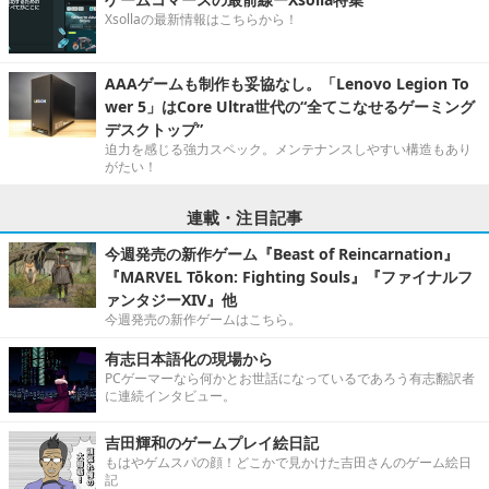
Xsollaの最新情報はこちらから！
AAAゲームも制作も妥協なし。「Lenovo Legion To
wer 5」はCore Ultra世代の“全てこなせるゲーミング
デスクトップ”
迫力を感じる強力スペック。メンテナンスしやすい構造もあり
がたい！
連載・注目記事
今週発売の新作ゲーム『Beast of Reincarnation』
『MARVEL Tōkon: Fighting Souls』『ファイナルフ
ァンタジーXIV』他
今週発売の新作ゲームはこちら。
有志日本語化の現場から
PCゲーマーなら何かとお世話になっているであろう有志翻訳者
に連続インタビュー。
吉田輝和のゲームプレイ絵日記
もはやゲムスパの顔！どこかで見かけた吉田さんのゲーム絵日
記