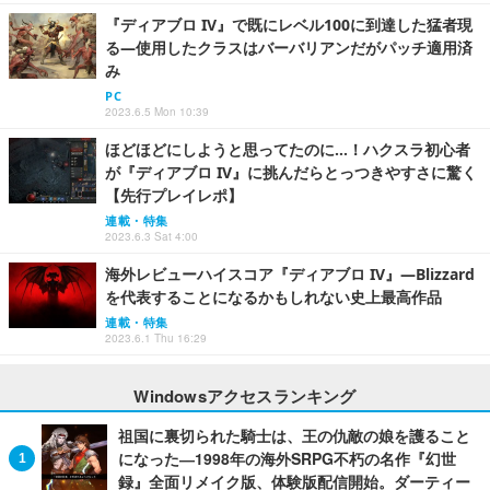
『ディアブロ IV』で既にレベル100に到達した猛者現
る―使用したクラスはバーバリアンだがパッチ適用済
み
PC
2023.6.5 Mon 10:39
ほどほどにしようと思ってたのに…！ハクスラ初心者
が『ディアブロ IV』に挑んだらとっつきやすさに驚く
【先行プレイレポ】
連載・特集
2023.6.3 Sat 4:00
海外レビューハイスコア『ディアブロ IV』―Blizzard
を代表することになるかもしれない史上最高作品
連載・特集
2023.6.1 Thu 16:29
Windowsアクセスランキング
祖国に裏切られた騎士は、王の仇敵の娘を護ること
になった―1998年の海外SRPG不朽の名作『幻世
録』全面リメイク版、体験版配信開始。ダーティー