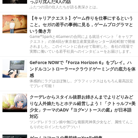
っぷり沈んだ4人の話
ふたつの沼の住人たちが語る奥深さとは。
【キャリアクエスト】ゲーム作りを仕事にするという
こと。セガの若手の事例に見る，ゲームプログラマと
いう働き方
Game*Sparkと4Gamerの合同による就活イベント「キャリア
クエスト」の第4回が東京都立産業貿易センター浜松町館で開催
されました。このイベントに合わせて取材した、各社の現場で
実際に働いている若手社員へのインタビューをお届けします。
GeForce NOWで『Forza Horizon 6』をプレイ。ハ
ンドルコントローラー×クラウドゲーミングの底力を体
感
体感的にラグはほぼ無し。グラフィックスはもちろん最高設定
でプレイ可能！
クーデレからスタイル抜群お姉さんまでよりどりみど
りな人外娘たちとホテル経営しよう！「クトゥルフ×美
少女」テーマのADV『ヨグ=ソトースの庭』が日本語
対応
ツンデレドラゴン娘や無口な複眼死神美少女など、属性てんこ
もりのヒロインたちがアツい！
ゲームコマースの最前線ーXsolla特集