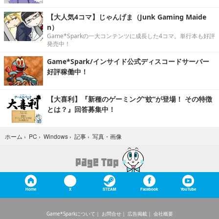
【大人気4コマ】じゃんげま（Junk Gaming Maide
n）
Game*Sparkの一大コンテンツに成長した4コマ。単行本も好評
発売中！
Game*Spark/インサイド公式ディスコードサーバー
好評稼働中！
【大喜利】『新種のゲーミング“蚊”が登場！ その特徴
とは？』回答募集中！
写真・画像
ホーム
›
PC
›
Windows
›
記事
›
Home
X
STEAM
Facebook
YouTube
Game*Sparkについて
お問合せ
広告掲載
会社概要