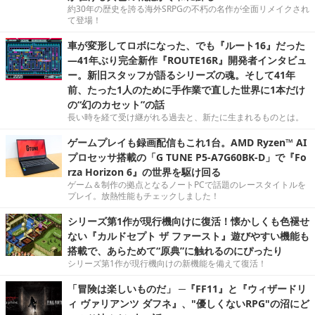
約30年の歴史を誇る海外SRPGの不朽の名作が全面リメイクされ
て登場！
車が変形してロボになった、でも『ルート16』だった
―41年ぶり完全新作『ROUTE16R』開発者インタビュ
ー。新旧スタッフが語るシリーズの魂。そして41年
前、たった1人のために手作業で直した世界に1本だけ
の“幻のカセット”の話
長い時を経て受け継がれる過去と、新たに生まれるものとは。
ゲームプレイも録画配信もこれ1台。AMD Ryzen™ AI
プロセッサ搭載の「G TUNE P5-A7G60BK-D」で『Fo
rza Horizon 6』の世界を駆け回る
ゲーム＆制作の拠点となるノートPCで話題のレースタイトルを
プレイ。放熱性能もチェックしました！
シリーズ第1作が現行機向けに復活！懐かしくも色褪せ
ない『カルドセプト ザ ファースト』遊びやすい機能も
搭載で、あらためて“原典”に触れるのにぴったり
シリーズ第1作が現行機向けの新機能を備えて復活！
「冒険は楽しいものだ」 ─『FF11』と『ウィザードリ
ィ ヴァリアンツ ダフネ』、"優しくないRPG"の沼にど