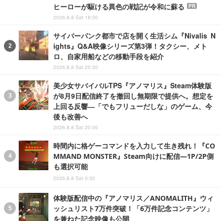
ヒーローが駆ける異色の戦記が令和に蘇る
PR
2026.8.8 Sat 18:00
サイバーパンク都市で店を開く生活シム『Nivalis N
ights』Q&A映像シリーズ第3弾！タクシー、メト
ロ、自家用船などの移動手段を紹介
2026.8.8 Sat 20:30
美少女サバイバルTPS『アノマリス』Steam体験版
が8月9日配信終了を撤回し無期限で提供へ。想定を
上回る反響―「でもフリューだしな」のゲーム、今
後も改善へ
2026.8.8 Sat 20:00
時間内に格ゲーコマンドを入力して生き残れ！『CO
MMAND MONSTER』Steam向けに配信―1P/2P側
も選択可能
2026.8.8 Sat 0:30
体験版配信中の『アノマリス／ANOMALITH』ウィ
ッシュリスト7万件突破！「6万件記念コンテンツ」
を兼ねた記念映像も公開