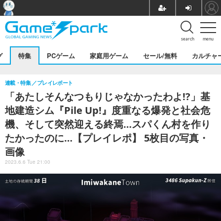
search
menu
グ
特集
PCゲーム
家庭用ゲーム
セール/無料
カルチャ
連載・特集
プレイレポート
「あたしそんなつもりじゃなかったわよ!?」基
地建造シム『Pile Up!』度重なる爆発と社会危
機、そして突然迎える終焉…スパくん村を作り
たかったのに…【プレイレポ】 5枚目の写真・
画像
2023.6.6 Tue 21:00