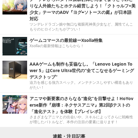
りな人外娘たちとホテル経営しよう！「クトゥルフ×美
少女」テーマのADV『ヨグ=ソトースの庭』が日本語
対応
ツンデレドラゴン娘や無口な複眼死神美少女など、属性てんこ
もりのヒロインたちがアツい！
ゲームコマースの最前線ーXsolla特集
Xsollaの最新情報はこちらから！
AAAゲームも制作も妥協なし。「Lenovo Legion To
wer 5」はCore Ultra世代の“全てこなせるゲーミング
デスクトップ”
迫力を感じる強力スペック。メンテナンスしやすい構造もあり
がたい！
アニマや新要素のさらなる“進化”を目撃せよ！HoYov
erse新作『崩壊：ネクサスアニマ』第2回βテストの
「進化テスト」を体験【プレイレポ】
さまざまなアニマとの出会いや、スキルによってさらに戦略性
が増したバトルなど、本作の注目の要素に迫ります！
連載・注目記事