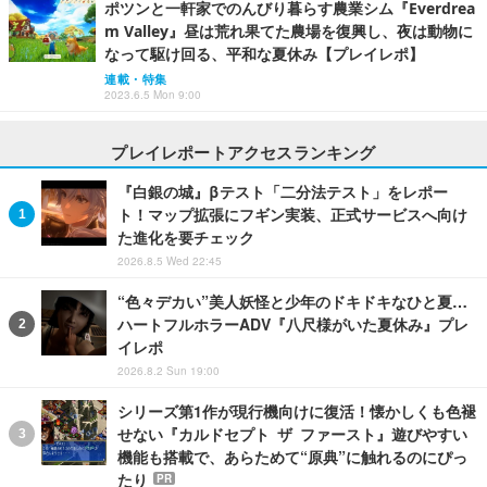
ポツンと一軒家でのんびり暮らす農業シム『Everdrea
m Valley』昼は荒れ果てた農場を復興し、夜は動物に
なって駆け回る、平和な夏休み【プレイレポ】
連載・特集
2023.6.5 Mon 9:00
プレイレポートアクセスランキング
『白銀の城』βテスト「二分法テスト」をレポー
ト！マップ拡張にフギン実装、正式サービスへ向け
た進化を要チェック
2026.8.5 Wed 22:45
“色々デカい”美人妖怪と少年のドキドキなひと夏…
ハートフルホラーADV『八尺様がいた夏休み』プレ
イレポ
2026.8.2 Sun 19:00
シリーズ第1作が現行機向けに復活！懐かしくも色褪
せない『カルドセプト ザ ファースト』遊びやすい
機能も搭載で、あらためて“原典”に触れるのにぴっ
たり
PR