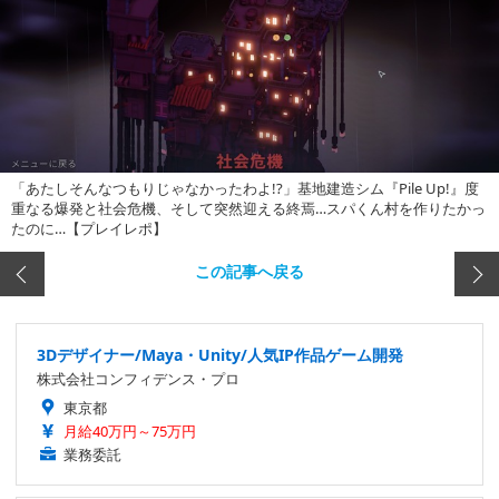
「あたしそんなつもりじゃなかったわよ!?」基地建造シム『Pile Up!』度
重なる爆発と社会危機、そして突然迎える終焉…スパくん村を作りたかっ
たのに…【プレイレポ】
この記事へ戻る
3Dデザイナー/Maya・Unity/人気IP作品ゲーム開発
株式会社コンフィデンス・プロ
東京都
月給40万円～75万円
業務委託