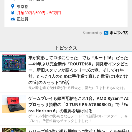
東京都
月給30万8,600円～50万円
正社員
Sponsored by
トピックス
車が変形してロボになった、でも『ルート16』だった
―41年ぶり完全新作『ROUTE16R』開発者インタビュ
ー。新旧スタッフが語るシリーズの魂。そして41年
前、たった1人のために手作業で直した世界に1本だけ
の“幻のカセット”の話
長い時を経て受け継がれる過去と、新たに生まれるものとは。
ゲームプレイも録画配信もこれ1台。AMD Ryzen™ AI
プロセッサ搭載の「G TUNE P5-A7G60BK-D」で『Fo
rza Horizon 6』の世界を駆け回る
ゲーム＆制作の拠点となるノートPCで話題のレースタイトルを
プレイ。放熱性能もチェックしました！
シリーズ第1作が現行機向けに復活！懐かしくも色褪せ