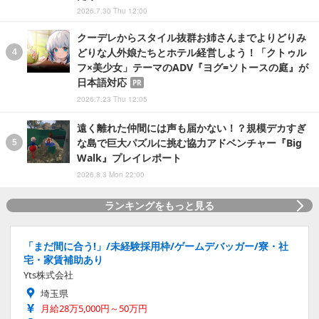
2026.7.30 Thu 12:00
クーデレからスタイル抜群お姉さんまでよりどりみ
どりな人外娘たちとホテル経営しよう！「クトゥル
フ×美少女」テーマのADV『ヨグ=ソトースの庭』が
日本語対応
PR
2026.7.23 Thu 12:05
遠く離れた仲間には声も届かない！？規模デカすぎ
な島で巨大パズルに挑む協力アドベンチャー『Big
Walk』プレイレポート
2026.8.3 Mon 22:00
ランキングをもっと見る
「まだ間に合う!」/未経験採用枠/ゲームデバッガー/寮・社
宅・家賃補助あり
Yts株式会社
埼玉県
月給28万5,000円～50万円