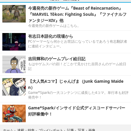
今週発売の新作ゲーム『Beast of Reincarnation』
『MARVEL Tōkon: Fighting Souls』『ファイナルフ
ァンタジーXIV』他
今週発売の新作ゲームはこちら。
有志日本語化の現場から
PCゲーマーなら何かとお世話になっているであろう有志翻訳者
に連続インタビュー。
吉田輝和のゲームプレイ絵日記
もはやゲムスパの顔！どこかで見かけた吉田さんのゲーム絵日
記
【大人気4コマ】じゃんげま（Junk Gaming Maide
n）
Game*Sparkの一大コンテンツに成長した4コマ。単行本も好評
発売中！
Game*Spark/インサイド公式ディスコードサーバー
好評稼働中！
写真・画像
ホーム
›
連載・特集
›
プレイレポート
›
記事
›