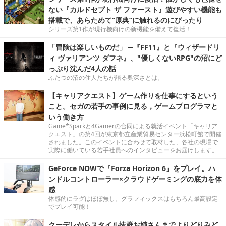
ない『カルドセプト ザ ファースト』遊びやすい機能も
搭載で、あらためて“原典”に触れるのにぴったり
シリーズ第1作が現行機向けの新機能を備えて復活！
「冒険は楽しいものだ」 ─『FF11』と『ウィザードリ
ィ ヴァリアンツ ダフネ』、"優しくないRPG"の沼にど
っぷり沈んだ4人の話
ふたつの沼の住人たちが語る奥深さとは。
【キャリアクエスト】ゲーム作りを仕事にするという
こと。セガの若手の事例に見る，ゲームプログラマと
いう働き方
Game*Sparkと4Gamerの合同による就活イベント「キャリア
クエスト」の第4回が東京都立産業貿易センター浜松町館で開催
されました。このイベントに合わせて取材した、各社の現場で
実際に働いている若手社員へのインタビューをお届けします。
GeForce NOWで『Forza Horizon 6』をプレイ。ハ
ンドルコントローラー×クラウドゲーミングの底力を体
感
体感的にラグはほぼ無し。グラフィックスはもちろん最高設定
でプレイ可能！
クーデレからスタイル抜群お姉さんまでよりどりみど