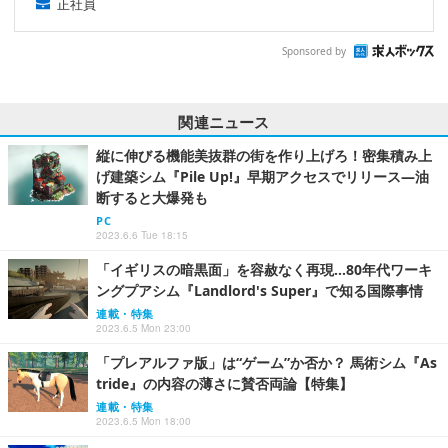
正社員
Sponsored by
関連ニュース
縦に伸びる機能美抜群の街を作り上げろ！密集積み上
げ建築シム『Pile Up!』早期アクセスでリリース―油
断すると大爆発も
PC
2023.6.6 Tue 18:15
「イギリスの暗黒面」を容赦なく再現…80年代ワーキ
ングプアシム『Landlord's Super』で知る国際事情
連載・特集
2023.6.5 Mon 23:00
「プレアルファ版」は“ゲーム”か否か？ 馬術シム『As
tride』の内容の薄さに賛否両論【特集】
連載・特集
2023.6.5 Mon 18:00