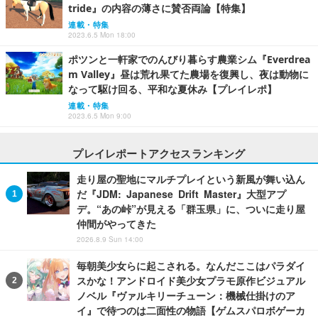
tride』の内容の薄さに賛否両論【特集】
連載・特集
2023.6.5 Mon 18:00
ポツンと一軒家でのんびり暮らす農業シム『Everdrea
m Valley』昼は荒れ果てた農場を復興し、夜は動物に
なって駆け回る、平和な夏休み【プレイレポ】
連載・特集
2023.6.5 Mon 9:00
プレイレポートアクセスランキング
走り屋の聖地にマルチプレイという新風が舞い込ん
だ『JDM: Japanese Drift Master』大型アプ
デ。“あの峠”が見える「群玉県」に、ついに走り屋
仲間がやってきた
2026.8.9 Sun 14:00
毎朝美少女らに起こされる。なんだここはパラダイ
スかな！アンドロイド美少女プラモ原作ビジュアル
ノベル『ヴァルキリーチューン：機械仕掛けのア
イ』で待つのは二面性の物語【ゲムスパロボゲーカ