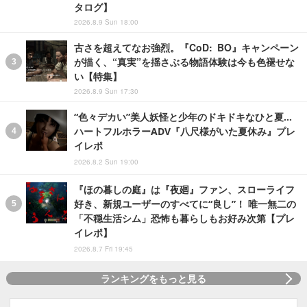
タログ】
2026.8.9 Sun 18:00
古さを超えてなお強烈。『CoD: BO』キャンペーン
が描く、“真実”を揺さぶる物語体験は今も色褪せな
い【特集】
2026.8.9 Sun 17:30
“色々デカい”美人妖怪と少年のドキドキなひと夏…
ハートフルホラーADV『八尺様がいた夏休み』プレ
イレポ
2026.8.2 Sun 19:00
『ほの暮しの庭』は『夜廻』ファン、スローライフ
好き、新規ユーザーのすべてに“良し”！ 唯一無二の
「不穏生活シム」恐怖も暮らしもお好み次第【プレ
イレポ】
2026.8.7 Fri 19:45
ランキングをもっと見る