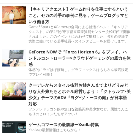
【キャリアクエスト】ゲーム作りを仕事にするという
こと。セガの若手の事例に見る，ゲームプログラマと
いう働き方
Game*Sparkと4Gamerの合同による就活イベント「キャリア
クエスト」の第4回が東京都立産業貿易センター浜松町館で開催
されました。このイベントに合わせて取材した、各社の現場で
実際に働いている若手社員へのインタビューをお届けします。
GeForce NOWで『Forza Horizon 6』をプレイ。ハ
ンドルコントローラー×クラウドゲーミングの底力を体
感
体感的にラグはほぼ無し。グラフィックスはもちろん最高設定
でプレイ可能！
クーデレからスタイル抜群お姉さんまでよりどりみど
りな人外娘たちとホテル経営しよう！「クトゥルフ×美
少女」テーマのADV『ヨグ=ソトースの庭』が日本語
対応
ツンデレドラゴン娘や無口な複眼死神美少女など、属性てんこ
もりのヒロインたちがアツい！
ゲームコマースの最前線ーXsolla特集
Xsollaの最新情報はこちらから！