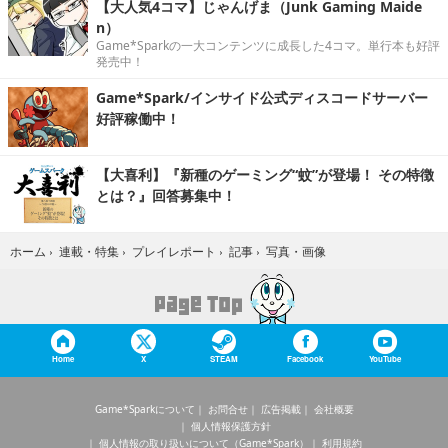
【大人気4コマ】じゃんげま（Junk Gaming Maide
n）
Game*Sparkの一大コンテンツに成長した4コマ。単行本も好評
発売中！
Game*Spark/インサイド公式ディスコードサーバー
好評稼働中！
【大喜利】『新種のゲーミング“蚊”が登場！ その特徴
とは？』回答募集中！
写真・画像
ホーム
›
連載・特集
›
プレイレポート
›
記事
›
Home
X
STEAM
Facebook
YouTube
Game*Sparkについて
お問合せ
広告掲載
会社概要
個人情報保護方針
個人情報の取り扱いについて（Game*Spark）
利用規約