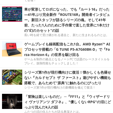
て登場！
車が変形してロボになった、でも『ルート16』だった
―41年ぶり完全新作『ROUTE16R』開発者インタビュ
ー。新旧スタッフが語るシリーズの魂。そして41年
前、たった1人のために手作業で直した世界に1本だけ
の“幻のカセット”の話
長い時を経て受け継がれる過去と、新たに生まれるものとは。
ゲームプレイも録画配信もこれ1台。AMD Ryzen™ AI
プロセッサ搭載の「G TUNE P5-A7G60BK-D」で『Fo
rza Horizon 6』の世界を駆け回る
ゲーム＆制作の拠点となるノートPCで話題のレースタイトルを
プレイ。放熱性能もチェックしました！
シリーズ第1作が現行機向けに復活！懐かしくも色褪せ
ない『カルドセプト ザ ファースト』遊びやすい機能も
搭載で、あらためて“原典”に触れるのにぴったり
シリーズ第1作が現行機向けの新機能を備えて復活！
「冒険は楽しいものだ」 ─『FF11』と『ウィザードリ
ィ ヴァリアンツ ダフネ』、"優しくないRPG"の沼にど
っぷり沈んだ4人の話
ふたつの沼の住人たちが語る奥深さとは。