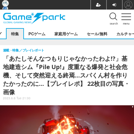
search
menu
グ
特集
PCゲーム
家庭用ゲーム
セール/無料
カルチャ
連載・特集
プレイレポート
「あたしそんなつもりじゃなかったわよ!?」基
地建造シム『Pile Up!』度重なる爆発と社会危
機、そして突然迎える終焉…スパくん村を作り
たかったのに…【プレイレポ】 22枚目の写真・
画像
2023.6.6 Tue 21:00