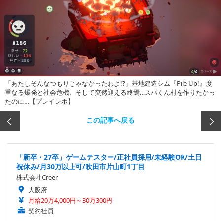
「あたしそんなつもりじゃなかったわよ!?」基地建造シム『Pile Up!』度
重なる爆発と社会危機、そして突然迎える終焉…スパくん村を作りたかっ
たのに…【プレイレポ】
この記事へ戻る
「新卒・27卒」ゲームテスター/正社員採用/未経験OK/土日
祝休み/月30万以上可/吹田市片山町1丁目
株式会社Creer
大阪府
月給20万4,000円～30万300円
契約社員