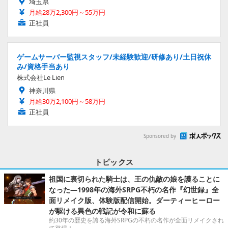
埼玉県
月給28万2,300円～55万円
正社員
ゲームサーバー監視スタッフ/未経験歓迎/研修あり/土日祝休
み/資格手当あり
株式会社Le Lien
神奈川県
月給30万2,100円～58万円
正社員
Sponsored by
トピックス
祖国に裏切られた騎士は、王の仇敵の娘を護ることに
なった―1998年の海外SRPG不朽の名作『幻世録』全
面リメイク版、体験版配信開始。ダーティーヒーロー
が駆ける異色の戦記が令和に蘇る
約30年の歴史を誇る海外SRPGの不朽の名作が全面リメイクされ