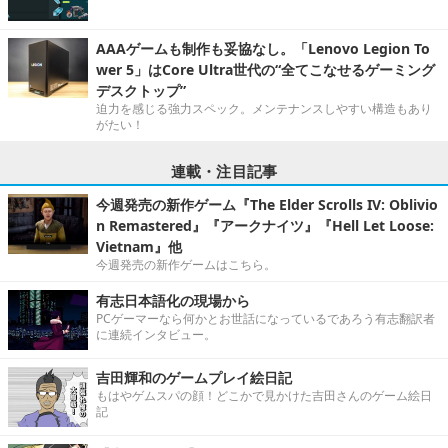
AAAゲームも制作も妥協なし。「Lenovo Legion To
wer 5」はCore Ultra世代の“全てこなせるゲーミング
デスクトップ”
迫力を感じる強力スペック。メンテナンスしやすい構造もあり
がたい！
連載・注目記事
今週発売の新作ゲーム『The Elder Scrolls IV: Oblivio
n Remastered』『アークナイツ』『Hell Let Loose:
Vietnam』他
今週発売の新作ゲームはこちら。
有志日本語化の現場から
PCゲーマーなら何かとお世話になっているであろう有志翻訳者
に連続インタビュー。
吉田輝和のゲームプレイ絵日記
もはやゲムスパの顔！どこかで見かけた吉田さんのゲーム絵日
記