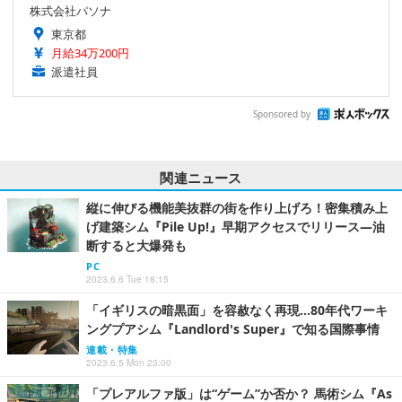
株式会社パソナ
東京都
月給34万200円
派遣社員
Sponsored by
関連ニュース
縦に伸びる機能美抜群の街を作り上げろ！密集積み上
げ建築シム『Pile Up!』早期アクセスでリリース―油
断すると大爆発も
PC
2023.6.6 Tue 18:15
「イギリスの暗黒面」を容赦なく再現…80年代ワーキ
ングプアシム『Landlord's Super』で知る国際事情
連載・特集
2023.6.5 Mon 23:00
「プレアルファ版」は“ゲーム”か否か？ 馬術シム『As