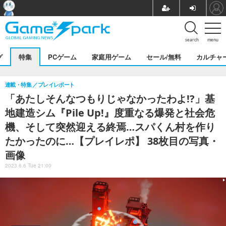
search
menu
グ
特集
PCゲーム
家庭用ゲーム
セール/無料
カルチャ
連載・特集
プレイレポート
「あたしそんなつもりじゃなかったわよ!?」基
地建造シム『Pile Up!』度重なる爆発と社会危
機、そして突然迎える終焉…スパくん村を作り
たかったのに…【プレイレポ】 38枚目の写真・
画像
2023.6.6 Tue 21:00