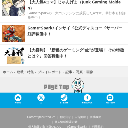
【大人気4コマ】じゃんげま（Junk Gaming Maide
n）
Game*Sparkの一大コンテンツに成長した4コマ。単行本も好評
発売中！
Game*Spark/インサイド公式ディスコードサーバー
好評稼働中！
【大喜利】『新種のゲーミング“蚊”が登場！ その特徴
とは？』回答募集中！
写真・画像
ホーム
›
連載・特集
›
プレイレポート
›
記事
›
Home
X
STEAM
Facebook
YouTube
Game*Sparkについて
お問合せ
広告掲載
会社概要
個人情報保護方針
個人情報の取り扱いについて（Game*Spark）
利用規約