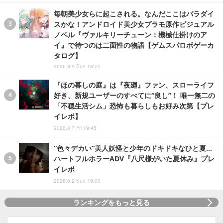
毎朝美少女らに起こされる。なんだここはパラダイ
スかな！アンドロイド美少女プラモ原作ビジュアル
ノベル『ヴァルキリーチューン：機械仕掛けのア
イ』で待つのは二面性の物語【ゲムスパロボゲーカ
タログ】
2026.8.9 Sun 18:00
『ほの暮しの庭』は『夜廻』ファン、スローライフ
好き、新規ユーザーのすべてに“良し”！ 唯一無二の
「不穏生活シム」恐怖も暮らしもお好み次第【プレ
イレポ】
2026.8.7 Fri 19:45
“色々デカい”美人妖怪と少年のドキドキなひと夏…
ハートフルホラーADV『八尺様がいた夏休み』プレ
イレポ
2026.8.2 Sun 19:00
ランキングをもっと見る