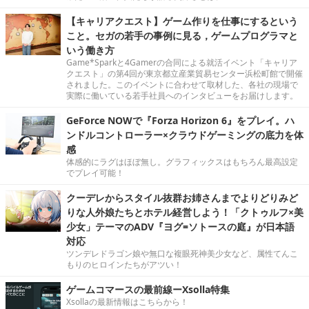
【キャリアクエスト】ゲーム作りを仕事にするという
こと。セガの若手の事例に見る，ゲームプログラマと
いう働き方
Game*Sparkと4Gamerの合同による就活イベント「キャリア
クエスト」の第4回が東京都立産業貿易センター浜松町館で開催
されました。このイベントに合わせて取材した、各社の現場で
実際に働いている若手社員へのインタビューをお届けします。
GeForce NOWで『Forza Horizon 6』をプレイ。ハ
ンドルコントローラー×クラウドゲーミングの底力を体
感
体感的にラグはほぼ無し。グラフィックスはもちろん最高設定
でプレイ可能！
クーデレからスタイル抜群お姉さんまでよりどりみど
りな人外娘たちとホテル経営しよう！「クトゥルフ×美
少女」テーマのADV『ヨグ=ソトースの庭』が日本語
対応
ツンデレドラゴン娘や無口な複眼死神美少女など、属性てんこ
もりのヒロインたちがアツい！
ゲームコマースの最前線ーXsolla特集
Xsollaの最新情報はこちらから！