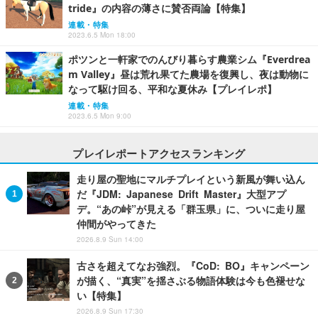
tride』の内容の薄さに賛否両論【特集】
連載・特集
2023.6.5 Mon 18:00
ポツンと一軒家でのんびり暮らす農業シム『Everdrea
m Valley』昼は荒れ果てた農場を復興し、夜は動物に
なって駆け回る、平和な夏休み【プレイレポ】
連載・特集
2023.6.5 Mon 9:00
プレイレポートアクセスランキング
走り屋の聖地にマルチプレイという新風が舞い込ん
だ『JDM: Japanese Drift Master』大型アプ
デ。“あの峠”が見える「群玉県」に、ついに走り屋
仲間がやってきた
2026.8.9 Sun 14:00
古さを超えてなお強烈。『CoD: BO』キャンペーン
が描く、“真実”を揺さぶる物語体験は今も色褪せな
い【特集】
2026.8.9 Sun 17:30