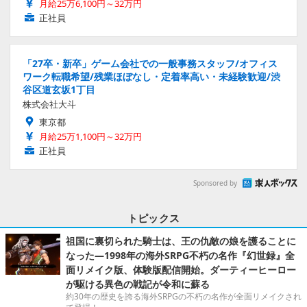
月給25万6,100円～32万円
正社員
「27卒・新卒」ゲーム会社での一般事務スタッフ/オフィス
ワーク転職希望/残業ほぼなし・定着率高い・未経験歓迎/渋
谷区道玄坂1丁目
株式会社大斗
東京都
月給25万1,100円～32万円
正社員
Sponsored by
トピックス
祖国に裏切られた騎士は、王の仇敵の娘を護ることに
なった―1998年の海外SRPG不朽の名作『幻世録』全
面リメイク版、体験版配信開始。ダーティーヒーロー
が駆ける異色の戦記が令和に蘇る
約30年の歴史を誇る海外SRPGの不朽の名作が全面リメイクされ