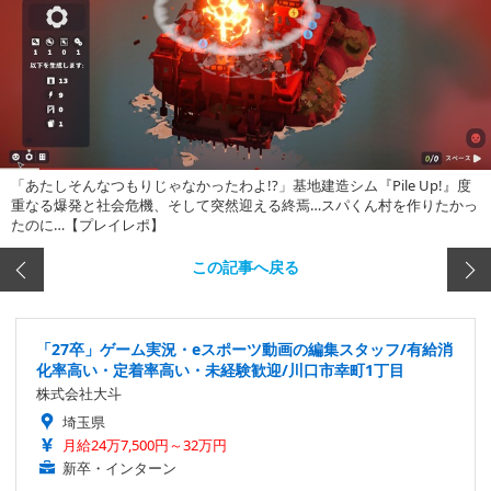
「あたしそんなつもりじゃなかったわよ!?」基地建造シム『Pile Up!』度
重なる爆発と社会危機、そして突然迎える終焉…スパくん村を作りたかっ
たのに…【プレイレポ】
この記事へ戻る
「27卒」ゲーム実況・eスポーツ動画の編集スタッフ/有給消
化率高い・定着率高い・未経験歓迎/川口市幸町1丁目
株式会社大斗
埼玉県
月給24万7,500円～32万円
新卒・インターン