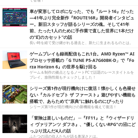
て登場！
車が変形してロボになった、でも『ルート16』だった
―41年ぶり完全新作『ROUTE16R』開発者インタビュ
ー。新旧スタッフが語るシリーズの魂。そして41年
前、たった1人のために手作業で直した世界に1本だけ
の“幻のカセット”の話
長い時を経て受け継がれる過去と、新たに生まれるものとは。
ゲームプレイも録画配信もこれ1台。AMD Ryzen™ AI
プロセッサ搭載の「G TUNE P5-A7G60BK-D」で『Fo
rza Horizon 6』の世界を駆け回る
ゲーム＆制作の拠点となるノートPCで話題のレースタイトルを
プレイ。放熱性能もチェックしました！
シリーズ第1作が現行機向けに復活！懐かしくも色褪せ
ない『カルドセプト ザ ファースト』遊びやすい機能も
搭載で、あらためて“原典”に触れるのにぴったり
シリーズ第1作が現行機向けの新機能を備えて復活！
「冒険は楽しいものだ」 ─『FF11』と『ウィザードリ
ィ ヴァリアンツ ダフネ』、"優しくないRPG"の沼にど
っぷり沈んだ4人の話
ふたつの沼の住人たちが語る奥深さとは。