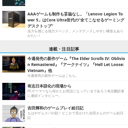
AAAゲームも制作も妥協なし。「Lenovo Legion To
wer 5」はCore Ultra世代の“全てこなせるゲーミング
デスクトップ”
迫力を感じる強力スペック。メンテナンスしやすい構造もあり
がたい！
連載・注目記事
今週発売の新作ゲーム『The Elder Scrolls IV: Oblivio
n Remastered』『アークナイツ』『Hell Let Loose:
Vietnam』他
今週発売の新作ゲームはこちら。
有志日本語化の現場から
PCゲーマーなら何かとお世話になっているであろう有志翻訳者
に連続インタビュー。
吉田輝和のゲームプレイ絵日記
もはやゲムスパの顔！どこかで見かけた吉田さんのゲーム絵日
記