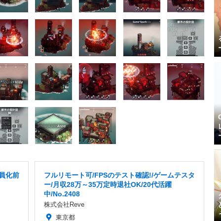
社員化前
フルリモート可/FPSのテスト確認!/ゲームテスタ
ー/月収28万～35万定時退社OK/20代活躍
中/No.2408
株式会社Reve
東京都