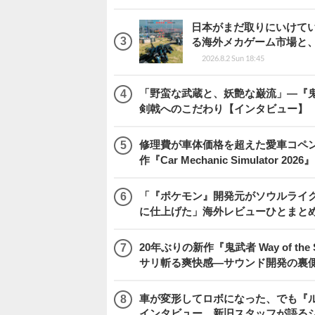
日本がまだ取りにいけていな
る海外メカゲーム市場と
2026.8.2 Sun 18:45
「野蛮な武蔵と、妖艶な巌流」―『鬼武者
剣戟へのこだわり【インタビュー】
修理費が車体価格を超えた愛車コペ
作『Car Mechanic Simulator 202
「『ポケモン』開発元がソウルライク
に仕上げた」海外レビューひとまとめ『Beast
20年ぶりの新作『鬼武者 Way of 
サリ斬る爽快感―サウンド開発の裏
車が変形してロボになった、でも『ルー
インタビュー。新旧スタッフが語るシ