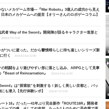
いメカゲーム市場―『War Robots』3億人の成功から見え
、日本のメカゲームへの提言【オリーさんのロボゲーコラム】
 Way of the Sword』開発陣が語るキャラクター造形と
2026.8.7 Fri 0:00
ンがついに逝った。だから鬱憤晴らしに待ち遠しいシリーズ新
6』に行く
2026.8.2 Sun 12:00
の戦闘をより遊びやすい形に落とし込み、ARPGとして見事
 of Reincarnation』
2026.8.4 Tue 15:00
the Sword』は“探索欲”を刺激する！妖しく美しい京都と、バッ
側にも潜入【先行体験レポ】
2026.8.7 Fri 0:00
ト16』だった―41年ぶり完全新作『ROUTE16R』開発者
リーズの魂。そして41年前、たった1人のために手作業で直