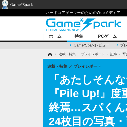
Game*Spark
ハードコアゲーマーのためのWebメディア
ホーム
特集
PCゲーム
Game*Sparkレビュー
プ
ホーム
›
連載・特集
›
プレイレポート
›
記事
›
写
連載・特集
プレイレポート
「あたしそんな
『Pile Up
終焉…スパくん
24枚目の写真