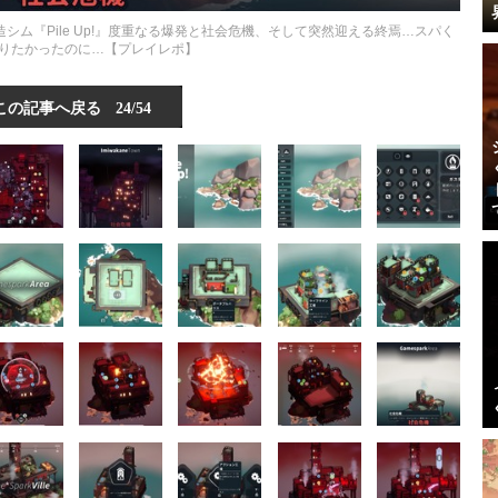
シム『Pile Up!』度重なる爆発と社会危機、そして突然迎える終焉…スパく
りたかったのに…【プレイレポ】
この記事へ戻る
24/54