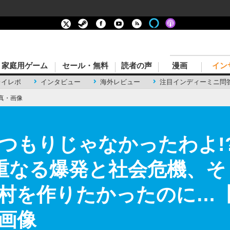
家庭用ゲーム
セール・無料
読者の声
漫画
イン
レイレポ
インタビュー
海外レビュー
注目インディーミニ問
真・画像
つもりじゃなかったわよ!
!』度重なる爆発と社会危機、
村を作りたかったのに…
・画像