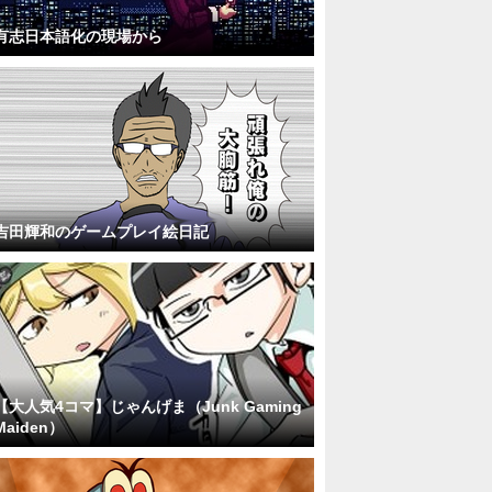
有志日本語化の現場から
吉田輝和のゲームプレイ絵日記
【大人気4コマ】じゃんげま（Junk Gaming
Maiden）