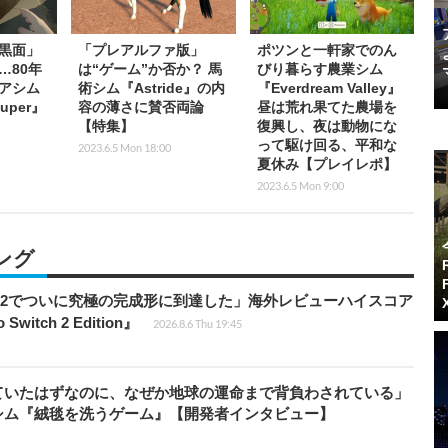
黒面」
「プレアルファ版」
ポツンと一軒家でのん
…80年
は“ゲーム”か否か？ 馬
びり暮らす農業シム
アシム
術シム『Astride』の内
『Everdream Valley』
Super』
容の薄さに賛否両論
昼は荒れ果てた農場を
【特集】
復興し、夜は動物にな
って駆け回る、平和な
2023.6.5 Mon 18:00
夏休み【プレイレポ】
2023.6.5 Mon 9:00
ング
チ2でついに究極の完成形に到達した」海外レビューハイスコア
witch 2 Edition』
2026.8.6 Thu 19:45
ていたはずなのに、なぜか地球の運命まで背負わされている」
シム『絨毯を洗うゲーム』【開発者インタビュー】