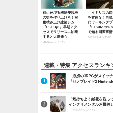
縦に伸びる機能美抜群
「イギリスの暗
の街を作り上げろ！密
を容赦なく再現
集積み上げ建築シム
代ワーキングプ
『Pile Up!』早期アク
『Landlord's 
セスでリリース―油断
で知る国際事情
すると大爆発も
2023.6.5 Mon 23:00
2023.6.6 Tue 18:15
連載・特集 アクセスランキ
「必携のJRPGがスイッ
『ゼノブレイド2 Nintendo S
「気持ちよく絨毯を洗っ
インクリメンタルお掃除
2026.8.2 Sun 18:15