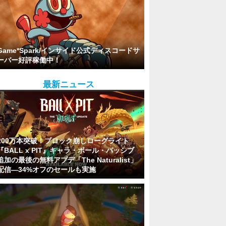
Game*Spark/インサイド公式ディスコードサ
ーバー好評稼働中！
最新ニュース
200万本突破！ブロック崩しローグライト
『BALL x PIT』キャラ・ボール・パッシブ
追加の最後の無料アプデ「The Naturalist」
配信―34%オフのセールも実施