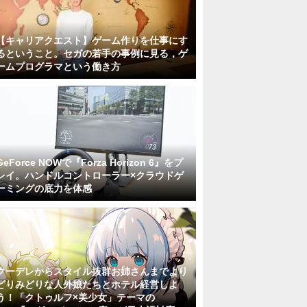
【キャリアクエスト】ゲーム作りを仕事にす
るということ。セガの若手の事例に見る，ゲ
ームプログラマという働き方
GeForce NOWで『Forza Horizon 6』をプ
レイ。ハンドルコントローラー×クラウドゲ
ーミングの底力を体感
クーデレからスタイル抜群お姉さんまでより
どりみどりな人外娘たちとホテル経営しよ
う！「クトゥルフ×美少女」テーマの