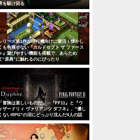
界を駆け回る
シリーズ第1作が現行機向けに復活！懐かし
くも色褪せない『カルドセプト ザ ファース
ト』遊びやすい機能も搭載で、あらため
て“原典”に触れるのにぴったり
「冒険は楽しいものだ」 ─『FF11』と『ウ
ィザードリィ ヴァリアンツ ダフネ』、"優し
くないRPG"の沼にどっぷり沈んだ4人の話