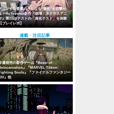
アニマや新要素のさらなる“進化”を目撃せ
よ！HoYoverse新作『崩壊：ネクサスアニ
マ』第2回βテストの「進化テスト」を体験
【プレイレポ】
連載・注目記事
今週発売の新作ゲーム『Beast of
Reincarnation』『MARVEL Tōkon:
Fighting Souls』『ファイナルファンタジー
XIV』他