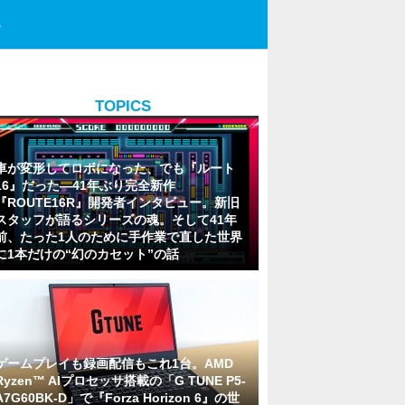
。
TOPICS
車が変形してロボになった、でも『ルート
16』だった―41年ぶり完全新作
『ROUTE16R』開発者インタビュー。新旧
スタッフが語るシリーズの魂。そして41年
前、たった1人のために手作業で直した世界
に1本だけの“幻のカセット”の話
ゲームプレイも録画配信もこれ1台。AMD
Ryzen™ AIプロセッサ搭載の「G TUNE P5-
A7G60BK-D」で『Forza Horizon 6』の世