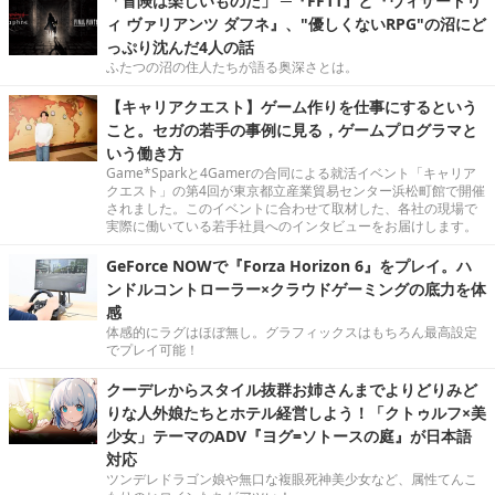
「冒険は楽しいものだ」 ─『FF11』と『ウィザードリ
ィ ヴァリアンツ ダフネ』、"優しくないRPG"の沼にど
っぷり沈んだ4人の話
ふたつの沼の住人たちが語る奥深さとは。
【キャリアクエスト】ゲーム作りを仕事にするという
こと。セガの若手の事例に見る，ゲームプログラマと
いう働き方
Game*Sparkと4Gamerの合同による就活イベント「キャリア
クエスト」の第4回が東京都立産業貿易センター浜松町館で開催
されました。このイベントに合わせて取材した、各社の現場で
実際に働いている若手社員へのインタビューをお届けします。
GeForce NOWで『Forza Horizon 6』をプレイ。ハ
ンドルコントローラー×クラウドゲーミングの底力を体
感
体感的にラグはほぼ無し。グラフィックスはもちろん最高設定
でプレイ可能！
クーデレからスタイル抜群お姉さんまでよりどりみど
りな人外娘たちとホテル経営しよう！「クトゥルフ×美
少女」テーマのADV『ヨグ=ソトースの庭』が日本語
対応
ツンデレドラゴン娘や無口な複眼死神美少女など、属性てんこ