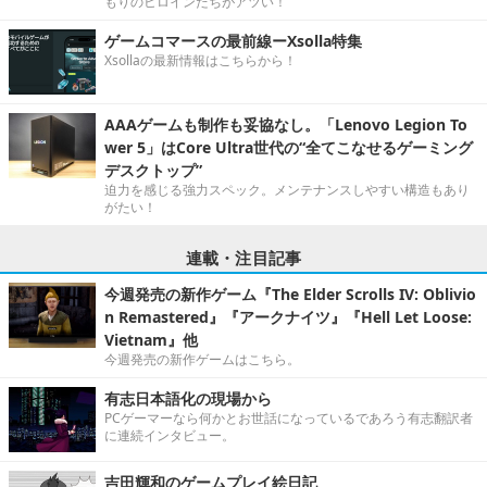
もりのヒロインたちがアツい！
ゲームコマースの最前線ーXsolla特集
Xsollaの最新情報はこちらから！
AAAゲームも制作も妥協なし。「Lenovo Legion To
wer 5」はCore Ultra世代の“全てこなせるゲーミング
デスクトップ”
迫力を感じる強力スペック。メンテナンスしやすい構造もあり
がたい！
連載・注目記事
今週発売の新作ゲーム『The Elder Scrolls IV: Oblivio
n Remastered』『アークナイツ』『Hell Let Loose:
Vietnam』他
今週発売の新作ゲームはこちら。
有志日本語化の現場から
PCゲーマーなら何かとお世話になっているであろう有志翻訳者
に連続インタビュー。
吉田輝和のゲームプレイ絵日記