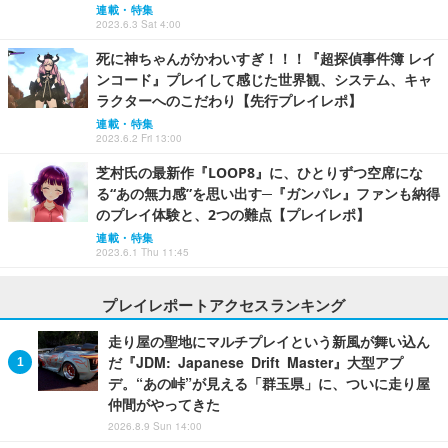
連載・特集
2023.6.3 Sat 4:00
死に神ちゃんがかわいすぎ！！！『超探偵事件簿 レイ
ンコード』プレイして感じた世界観、システム、キャ
ラクターへのこだわり【先行プレイレポ】
連載・特集
2023.6.2 Fri 13:00
芝村氏の最新作『LOOP8』に、ひとりずつ空席にな
る“あの無力感”を思い出す─『ガンパレ』ファンも納得
のプレイ体験と、2つの難点【プレイレポ】
連載・特集
2023.6.1 Thu 11:45
プレイレポートアクセスランキング
走り屋の聖地にマルチプレイという新風が舞い込ん
だ『JDM: Japanese Drift Master』大型アプ
デ。“あの峠”が見える「群玉県」に、ついに走り屋
仲間がやってきた
2026.8.9 Sun 14:00