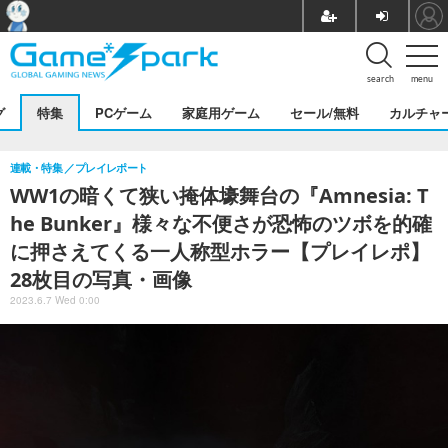
search
menu
グ
特集
PCゲーム
家庭用ゲーム
セール/無料
カルチャ
連載・特集
プレイレポート
WW1の暗くて狭い掩体壕舞台の『Amnesia: T
he Bunker』様々な不便さが恐怖のツボを的確
に押さえてくる一人称型ホラー【プレイレポ】
28枚目の写真・画像
2023.6.7 Wed 0:00