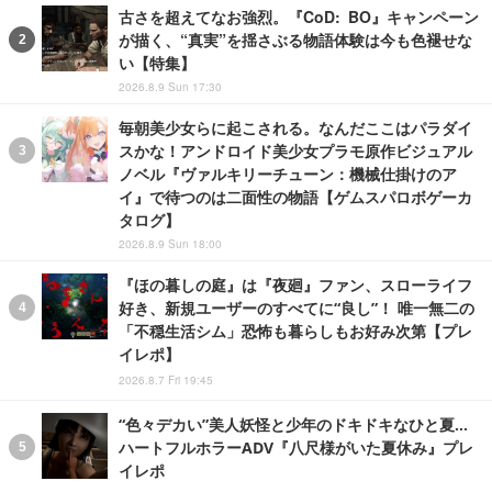
古さを超えてなお強烈。『CoD: BO』キャンペーン
が描く、“真実”を揺さぶる物語体験は今も色褪せな
い【特集】
2026.8.9 Sun 17:30
毎朝美少女らに起こされる。なんだここはパラダイ
スかな！アンドロイド美少女プラモ原作ビジュアル
ノベル『ヴァルキリーチューン：機械仕掛けのア
イ』で待つのは二面性の物語【ゲムスパロボゲーカ
タログ】
2026.8.9 Sun 18:00
『ほの暮しの庭』は『夜廻』ファン、スローライフ
好き、新規ユーザーのすべてに“良し”！ 唯一無二の
「不穏生活シム」恐怖も暮らしもお好み次第【プレ
イレポ】
2026.8.7 Fri 19:45
“色々デカい”美人妖怪と少年のドキドキなひと夏…
ハートフルホラーADV『八尺様がいた夏休み』プレ
イレポ