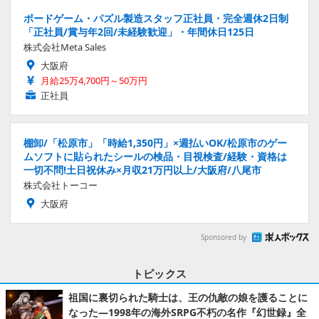
ボードゲーム・パズル製造スタッフ正社員・完全週休2日制
「正社員/賞与年2回/未経験歓迎」・年間休日125日
株式会社Meta Sales
大阪府
月給25万4,700円～50万円
正社員
棚卸/「松原市」「時給1,350円」×週払いOK/松原市のゲー
ムソフトに貼られたシールの検品・目視検査/経験・資格は
一切不問!土日祝休み×月収21万円以上/大阪府/八尾市
株式会社トーコー
大阪府
Sponsored by
トピックス
祖国に裏切られた騎士は、王の仇敵の娘を護ることに
なった―1998年の海外SRPG不朽の名作『幻世録』全