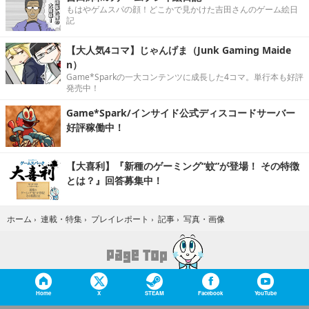
もはやゲムスパの顔！どこかで見かけた吉田さんのゲーム絵日
記
【大人気4コマ】じゃんげま（Junk Gaming Maide
n）
Game*Sparkの一大コンテンツに成長した4コマ。単行本も好評
発売中！
Game*Spark/インサイド公式ディスコードサーバー
好評稼働中！
【大喜利】『新種のゲーミング“蚊”が登場！ その特徴
とは？』回答募集中！
写真・画像
ホーム
›
連載・特集
›
プレイレポート
›
記事
›
Home
X
STEAM
Facebook
YouTube