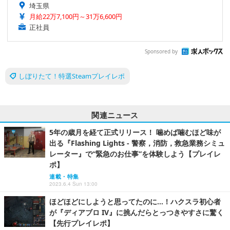
埼玉県
月給22万7,100円～31万6,600円
正社員
Sponsored by
しぼりたて！特選Steamプレイレポ
関連ニュース
5年の歳月を経て正式リリース！ 噛めば噛むほど味が
出る『Flashing Lights - 警察，消防，救急業務シミュ
レーター』で“緊急のお仕事”を体験しよう【プレイレ
ポ】
連載・特集
2023.6.4 Sun 13:00
ほどほどにしようと思ってたのに…！ハクスラ初心者
が『ディアブロ IV』に挑んだらとっつきやすさに驚く
【先行プレイレポ】