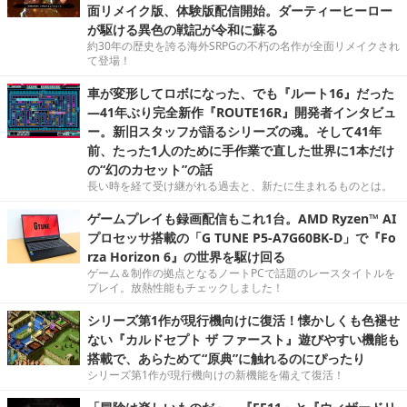
面リメイク版、体験版配信開始。ダーティーヒーロー
が駆ける異色の戦記が令和に蘇る
約30年の歴史を誇る海外SRPGの不朽の名作が全面リメイクされ
て登場！
車が変形してロボになった、でも『ルート16』だった
―41年ぶり完全新作『ROUTE16R』開発者インタビュ
ー。新旧スタッフが語るシリーズの魂。そして41年
前、たった1人のために手作業で直した世界に1本だけ
の“幻のカセット”の話
長い時を経て受け継がれる過去と、新たに生まれるものとは。
ゲームプレイも録画配信もこれ1台。AMD Ryzen™ AI
プロセッサ搭載の「G TUNE P5-A7G60BK-D」で『Fo
rza Horizon 6』の世界を駆け回る
ゲーム＆制作の拠点となるノートPCで話題のレースタイトルを
プレイ。放熱性能もチェックしました！
シリーズ第1作が現行機向けに復活！懐かしくも色褪せ
ない『カルドセプト ザ ファースト』遊びやすい機能も
搭載で、あらためて“原典”に触れるのにぴったり
シリーズ第1作が現行機向けの新機能を備えて復活！