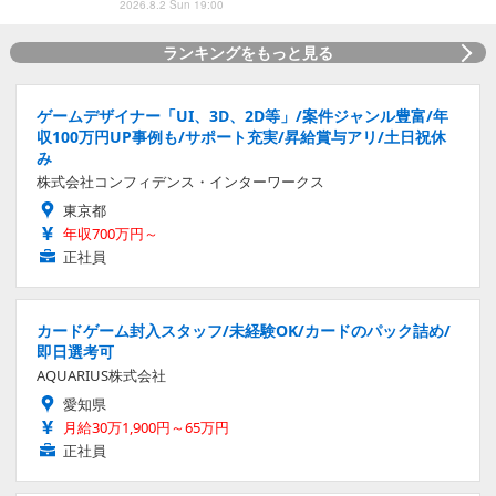
2026.8.2 Sun 19:00
ランキングをもっと見る
ゲームデザイナー「UI、3D、2D等」/案件ジャンル豊富/年
収100万円UP事例も/サポート充実/昇給賞与アリ/土日祝休
み
株式会社コンフィデンス・インターワークス
東京都
年収700万円～
正社員
カードゲーム封入スタッフ/未経験OK/カードのパック詰め/
即日選考可
AQUARIUS株式会社
愛知県
月給30万1,900円～65万円
正社員