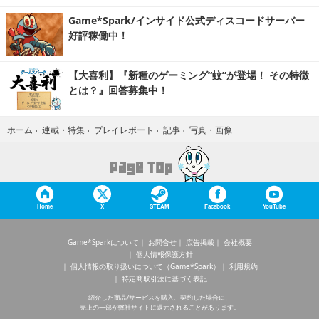
Game*Spark/インサイド公式ディスコードサーバー
好評稼働中！
【大喜利】『新種のゲーミング“蚊”が登場！ その特徴
とは？』回答募集中！
写真・画像
ホーム
›
連載・特集
›
プレイレポート
›
記事
›
Home
X
STEAM
Facebook
YouTube
Game*Sparkについて
お問合せ
広告掲載
会社概要
個人情報保護方針
個人情報の取り扱いについて（Game*Spark）
利用規約
特定商取引法に基づく表記
紹介した商品/サービスを購入、契約した場合に、
売上の一部が弊社サイトに還元されることがあります。