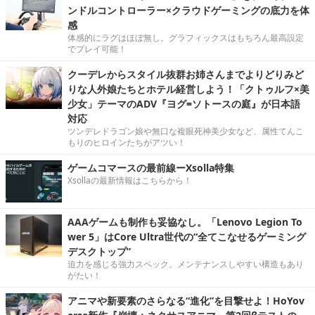
ンドルコントローラー×クラウドゲーミングの底力を体
感
体感的にラグはほぼ無し。グラフィックスはもちろん最高設定
でプレイ可能！
クーデレからスタイル抜群お姉さんまでよりどりみど
りな人外娘たちとホテル経営しよう！「クトゥルフ×美
少女」テーマのADV『ヨグ=ソトースの庭』が日本語
対応
ツンデレドラゴン娘や無口な複眼死神美少女など、属性てんこ
もりのヒロインたちがアツい！
ゲームコマースの最前線ーXsolla特集
Xsollaの最新情報はこちらから！
AAAゲームも制作も妥協なし。「Lenovo Legion To
wer 5」はCore Ultra世代の“全てこなせるゲーミング
デスクトップ”
迫力を感じる強力スペック。メンテナンスしやすい構造もあり
がたい！
アニマや新要素のさらなる“進化”を目撃せよ！HoYov