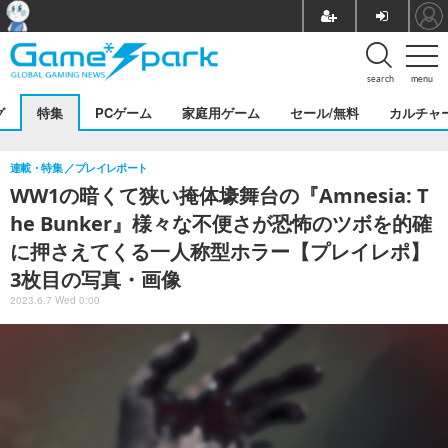
search
menu
グ
特集
PCゲーム
家庭用ゲーム
セール/無料
カルチャ
連載・特集
プレイレポート
WW1の暗くて狭い掩体壕舞台の『Amnesia: T
he Bunker』様々な不便さが恐怖のツボを的確
に押さえてくる一人称型ホラー【プレイレポ】
3枚目の写真・画像
2023.6.7 Wed 0:00