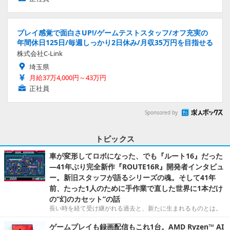
プレイ感覚で面白さUP!/ゲームテストスタッフ/オフ充実の
年間休日125日/毎週しっかり2日休み/月収35万円を目指せる
株式会社C-Link
埼玉県
月給37万4,000円～43万円
正社員
Sponsored by
トピックス
車が変形してロボになった、でも『ルート16』だった
―41年ぶり完全新作『ROUTE16R』開発者インタビュ
ー。新旧スタッフが語るシリーズの魂。そして41年
前、たった1人のために手作業で直した世界に1本だけ
の“幻のカセット”の話
長い時を経て受け継がれる過去と、新たに生まれるものとは。
ゲームプレイも録画配信もこれ1台。AMD Ryzen™ AI