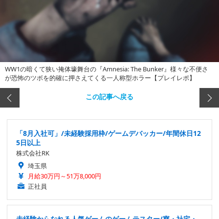
WW1の暗くて狭い掩体壕舞台の『Amnesia: The Bunker』様々な不便さ
が恐怖のツボを的確に押さえてくる一人称型ホラー【プレイレポ】
この記事へ戻る
「8月入社可」/未経験採用枠/ゲームデバッカー/年間休日12
5日以上
株式会社RK
埼玉県
月給30万円～51万8,000円
正社員
未経験からなれる人気ゲームのゲームテスター/寮・社宅・