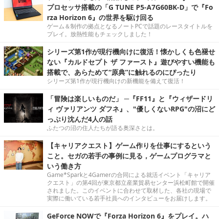
プロセッサ搭載の「G TUNE P5-A7G60BK-D」で『Fo
rza Horizon 6』の世界を駆け回る
ゲーム＆制作の拠点となるノートPCで話題のレースタイトルを
プレイ。放熱性能もチェックしました！
シリーズ第1作が現行機向けに復活！懐かしくも色褪せ
ない『カルドセプト ザ ファースト』遊びやすい機能も
搭載で、あらためて“原典”に触れるのにぴったり
シリーズ第1作が現行機向けの新機能を備えて復活！
「冒険は楽しいものだ」 ─『FF11』と『ウィザードリ
ィ ヴァリアンツ ダフネ』、"優しくないRPG"の沼にど
っぷり沈んだ4人の話
ふたつの沼の住人たちが語る奥深さとは。
【キャリアクエスト】ゲーム作りを仕事にするという
こと。セガの若手の事例に見る，ゲームプログラマと
いう働き方
Game*Sparkと4Gamerの合同による就活イベント「キャリア
クエスト」の第4回が東京都立産業貿易センター浜松町館で開催
されました。このイベントに合わせて取材した、各社の現場で
実際に働いている若手社員へのインタビューをお届けします。
GeForce NOWで『Forza Horizon 6』をプレイ。ハ