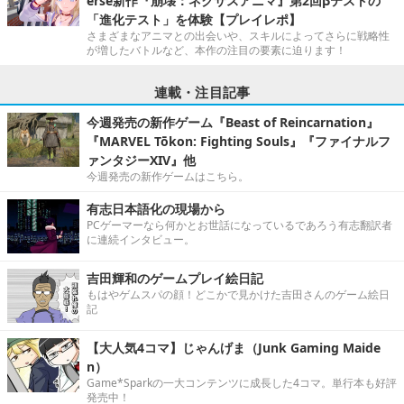
erse新作『崩壊：ネクサスアニマ』第2回βテストの
「進化テスト」を体験【プレイレポ】
さまざまなアニマとの出会いや、スキルによってさらに戦略性
が増したバトルなど、本作の注目の要素に迫ります！
連載・注目記事
今週発売の新作ゲーム『Beast of Reincarnation』
『MARVEL Tōkon: Fighting Souls』『ファイナルフ
ァンタジーXIV』他
今週発売の新作ゲームはこちら。
有志日本語化の現場から
PCゲーマーなら何かとお世話になっているであろう有志翻訳者
に連続インタビュー。
吉田輝和のゲームプレイ絵日記
もはやゲムスパの顔！どこかで見かけた吉田さんのゲーム絵日
記
【大人気4コマ】じゃんげま（Junk Gaming Maide
n）
Game*Sparkの一大コンテンツに成長した4コマ。単行本も好評
発売中！