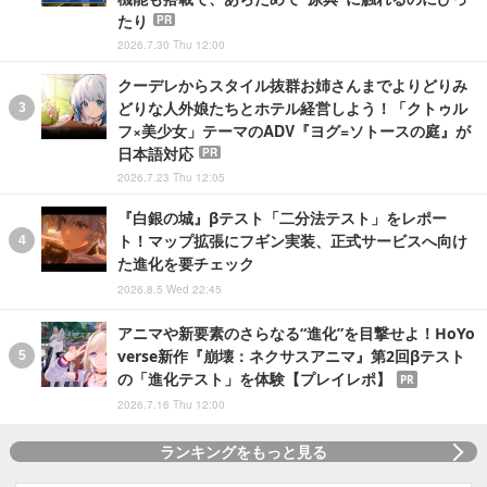
たり
PR
2026.7.30 Thu 12:00
クーデレからスタイル抜群お姉さんまでよりどりみ
どりな人外娘たちとホテル経営しよう！「クトゥル
フ×美少女」テーマのADV『ヨグ=ソトースの庭』が
日本語対応
PR
2026.7.23 Thu 12:05
『白銀の城』βテスト「二分法テスト」をレポー
ト！マップ拡張にフギン実装、正式サービスへ向け
た進化を要チェック
2026.8.5 Wed 22:45
アニマや新要素のさらなる“進化”を目撃せよ！HoYo
verse新作『崩壊：ネクサスアニマ』第2回βテスト
の「進化テスト」を体験【プレイレポ】
PR
2026.7.16 Thu 12:00
ランキングをもっと見る