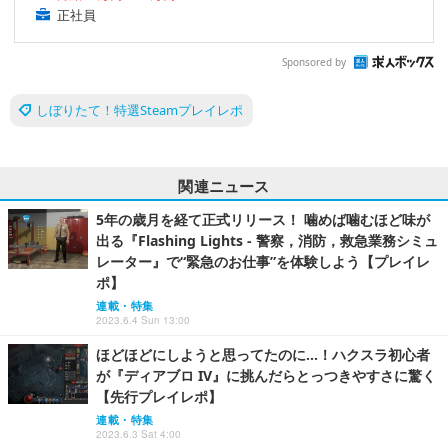
正社員
Sponsored by
しぼりたて！特選Steamプレイレポ
関連ニュース
5年の歳月を経て正式リリース！ 噛めば噛むほど味が
出る『Flashing Lights - 警察，消防，救急業務シミュ
レーター』で“緊急のお仕事”を体験しよう【プレイレ
ポ】
連載・特集
2023.6.4 Sun 13:00
ほどほどにしようと思ってたのに…！ハクスラ初心者
が『ディアブロ IV』に挑んだらとっつきやすさに驚く
【先行プレイレポ】
連載・特集
2023.6.3 Sat 4:00