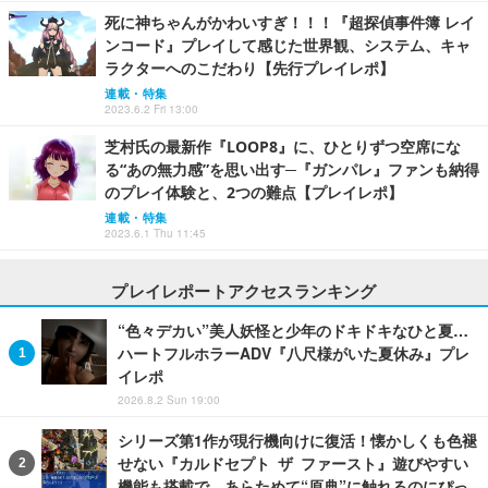
死に神ちゃんがかわいすぎ！！！『超探偵事件簿 レイ
ンコード』プレイして感じた世界観、システム、キャ
ラクターへのこだわり【先行プレイレポ】
連載・特集
2023.6.2 Fri 13:00
芝村氏の最新作『LOOP8』に、ひとりずつ空席にな
る“あの無力感”を思い出す─『ガンパレ』ファンも納得
のプレイ体験と、2つの難点【プレイレポ】
連載・特集
2023.6.1 Thu 11:45
プレイレポートアクセスランキング
“色々デカい”美人妖怪と少年のドキドキなひと夏…
ハートフルホラーADV『八尺様がいた夏休み』プレ
イレポ
2026.8.2 Sun 19:00
シリーズ第1作が現行機向けに復活！懐かしくも色褪
せない『カルドセプト ザ ファースト』遊びやすい
機能も搭載で、あらためて“原典”に触れるのにぴっ