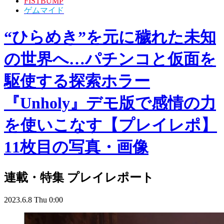
FISTBUMP
ゲムマイド
“ひらめき”を元に穢れた未知
の世界へ…パチンコと仮面を
駆使する探索ホラー
『Unholy』デモ版で感情の力
を使いこなす【プレイレポ】
11枚目の写真・画像
連載・特集
プレイレポート
2023.6.8 Thu 0:00