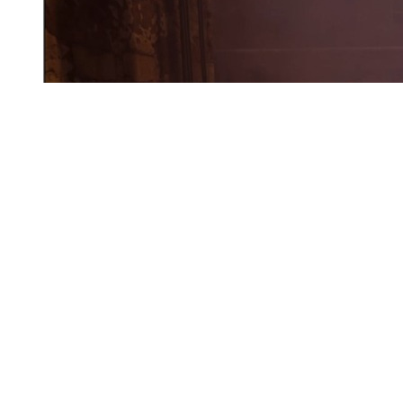
“ひらめき”を元に穢れた未知の世界へ…パチンコ
と仮面を駆使する探索ホラー『Unholy』デモ版で
感情の力を使いこなす【プレイレポ】
前の画像