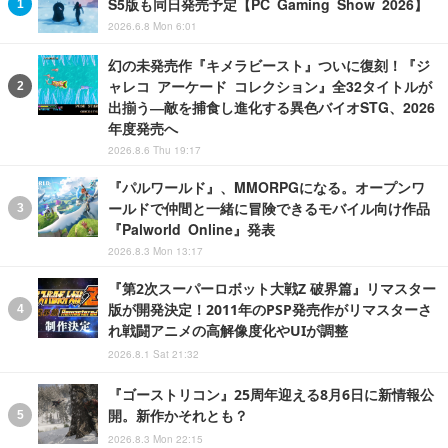
S5版も同日発売予定【PC Gaming Show 2026】
2026.6.8 Mon 6:01
幻の未発売作『キメラビースト』ついに復刻！『ジ
ャレコ アーケード コレクション』全32タイトルが
出揃う―敵を捕食し進化する異色バイオSTG、2026
年度発売へ
2026.8.6 Thu 19:17
『パルワールド』、MMORPGになる。オープンワ
ールドで仲間と一緒に冒険できるモバイル向け作品
『Palworld Online』発表
2026.8.3 Mon 13:17
『第2次スーパーロボット大戦Z 破界篇』リマスター
版が開発決定！2011年のPSP発売作がリマスターさ
れ戦闘アニメの高解像度化やUIが調整
2026.8.1 Sat 21:32
『ゴーストリコン』25周年迎える8月6日に新情報公
開。新作かそれとも？
2026.8.3 Mon 22:15