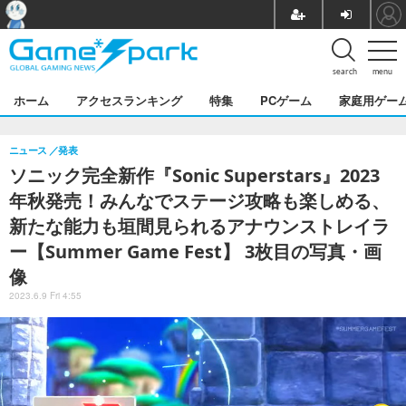
search
menu
ホーム
アクセスランキング
特集
PCゲーム
家庭用ゲー
ニュース
発表
ソニック完全新作『Sonic Superstars』2023
年秋発売！みんなでステージ攻略も楽しめる、
新たな能力も垣間見られるアナウンストレイラ
ー【Summer Game Fest】 3枚目の写真・画
像
2023.6.9 Fri 4:55