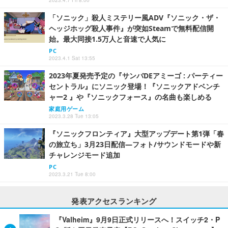
「ソニック」殺人ミステリー風ADV『ソニック・ザ・
ヘッジホッグ殺人事件』が突如Steamで無料配信開
始。最大同接1.5万人と音速で人気に
PC
2023.4.1 Sat 13:55
2023年夏発売予定の『サンバDEアミーゴ : パーティー
セントラル』にソニック登場！『ソニックアドベンチ
ャー2 』や『ソニックフォース』の名曲も楽しめる
家庭用ゲーム
2023.3.28 Tue 13:05
『ソニックフロンティア』大型アップデート第1弾「春
の旅立ち」3月23日配信―フォト/サウンドモードや新
チャレンジモード追加
PC
2023.3.21 Tue 8:00
発表アクセスランキング
『Valheim』9月9日正式リリースへ！スイッチ2・P