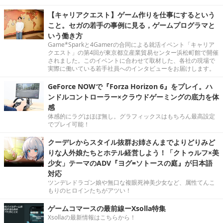
【キャリアクエスト】ゲーム作りを仕事にするという
こと。セガの若手の事例に見る，ゲームプログラマと
いう働き方
Game*Sparkと4Gamerの合同による就活イベント「キャリア
クエスト」の第4回が東京都立産業貿易センター浜松町館で開催
されました。このイベントに合わせて取材した、各社の現場で
実際に働いている若手社員へのインタビューをお届けします。
GeForce NOWで『Forza Horizon 6』をプレイ。ハ
ンドルコントローラー×クラウドゲーミングの底力を体
感
体感的にラグはほぼ無し。グラフィックスはもちろん最高設定
でプレイ可能！
クーデレからスタイル抜群お姉さんまでよりどりみど
りな人外娘たちとホテル経営しよう！「クトゥルフ×美
少女」テーマのADV『ヨグ=ソトースの庭』が日本語
対応
ツンデレドラゴン娘や無口な複眼死神美少女など、属性てんこ
もりのヒロインたちがアツい！
ゲームコマースの最前線ーXsolla特集
Xsollaの最新情報はこちらから！