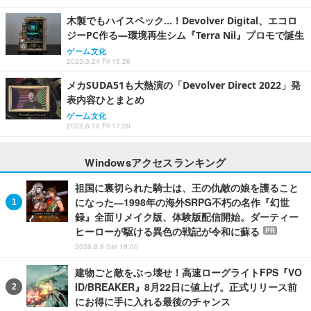
木製でもハイスペック...！Devolver Digital、エコロ
ジーPC作る―環境再生シム『Terra Nil』プロモで誕生
ゲーム文化
2023.3.24 Fri 15:26
メカSUDA51も大熱演の「Devolver Direct 2022」発
表内容ひとまとめ
ゲーム文化
2022.6.10 Fri 17:20
Windowsアクセスランキング
祖国に裏切られた騎士は、王の仇敵の娘を護ること
になった―1998年の海外SRPG不朽の名作『幻世
録』全面リメイク版、体験版配信開始。ダーティー
ヒーローが駆ける異色の戦記が令和に蘇る
PR
2026.8.8 Sat 18:00
建物ごと敵をぶっ壊せ！高速ローグライトFPS『VO
ID/BREAKER』8月22日に値上げ。正式リリース前
にお得に手に入れる最後のチャンス