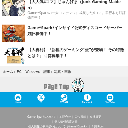
【大人気4コマ】じゃんげま（Junk Gaming Maide
n）
Game*Sparkの一大コンテンツに成長した4コマ。単行本も好評
発売中！
Game*Spark/インサイド公式ディスコードサーバー
好評稼働中！
【大喜利】『新種のゲーミング“蚊”が登場！ その特徴
とは？』回答募集中！
写真・画像
ホーム
›
PC
›
Windows
›
記事
›
Home
X
STEAM
Facebook
YouTube
Game*Sparkについて
お問合せ
広告掲載
会社概要
個人情報保護方針
個人情報の取り扱いについて（Game*Spark）
利用規約