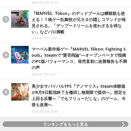
2026.8.8 Sat 22:15
『MARVEL Tōkon』のデッドプールは瞬獄殺も使
える！？格ゲー乱舞技が元ネタの隠しコマンドが発
見される。「デップードリームを使わざるを得な
い」などパロ満載
2026.8.7 Fri 13:30
マーベル新作格ゲー『MARVEL Tōkon: Fighting S
ouls』Steamで“賛否両論”―オープンベータで指摘
のPC版パフォーマンス、発売直前に改善報告も不満
の声
2026.8.7 Fri 12:21
美少女サバイバルTPS『アノマリス』Steam体験版
が8月9日配信終了を撤回し無期限で提供へ。想定を
上回る反響―「でもフリューだしな」のゲーム、今
後も改善へ
2026.8.8 Sat 20:00
ランキングをもっと見る