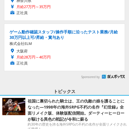
神奈川県
月給27万円～35万円
正社員
ゲーム動作確認スタッフ/操作手順に沿ったテスト業務/月給
30万円以上可/昇給・賞与あり
株式会社ELM
大阪府
月給28万円～40万円
正社員
Sponsored by
トピックス
祖国に裏切られた騎士は、王の仇敵の娘を護ることに
なった―1998年の海外SRPG不朽の名作『幻世録』全
面リメイク版、体験版配信開始。ダーティーヒーロー
が駆ける異色の戦記が令和に蘇る
約30年の歴史を誇る海外SRPGの不朽の名作が全面リメイクされ
て登場！