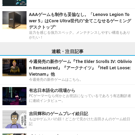
AAAゲームも制作も妥協なし。「Lenovo Legion To
wer 5」はCore Ultra世代の“全てこなせるゲーミング
デスクトップ”
迫力を感じる強力スペック。メンテナンスしやすい構造もあり
がたい！
連載・注目記事
今週発売の新作ゲーム『The Elder Scrolls IV: Oblivio
n Remastered』『アークナイツ』『Hell Let Loose:
Vietnam』他
今週発売の新作ゲームはこちら。
有志日本語化の現場から
PCゲーマーなら何かとお世話になっているであろう有志翻訳者
に連続インタビュー。
吉田輝和のゲームプレイ絵日記
もはやゲムスパの顔！どこかで見かけた吉田さんのゲーム絵日
記