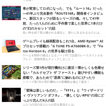
車が変形してロボになった、でも『ルート16』だった
―41年ぶり完全新作『ROUTE16R』開発者インタビュ
ー。新旧スタッフが語るシリーズの魂。そして41年
前、たった1人のために手作業で直した世界に1本だけ
の“幻のカセット”の話
長い時を経て受け継がれる過去と、新たに生まれるものとは。
ゲームプレイも録画配信もこれ1台。AMD Ryzen™ AI
プロセッサ搭載の「G TUNE P5-A7G60BK-D」で『Fo
rza Horizon 6』の世界を駆け回る
ゲーム＆制作の拠点となるノートPCで話題のレースタイトルを
プレイ。放熱性能もチェックしました！
シリーズ第1作が現行機向けに復活！懐かしくも色褪せ
ない『カルドセプト ザ ファースト』遊びやすい機能も
搭載で、あらためて“原典”に触れるのにぴったり
シリーズ第1作が現行機向けの新機能を備えて復活！
「冒険は楽しいものだ」 ─『FF11』と『ウィザードリ
ィ ヴァリアンツ ダフネ』、"優しくないRPG"の沼にど
っぷり沈んだ4人の話
ふたつの沼の住人たちが語る奥深さとは。