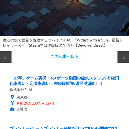
魔法の銃で世界を冒険するサバイバルACT『Wizard with a Gun』最新ト
レイラー公開！Steamでは体験版の配信も【Devolver Direct】
この記事へ戻る
「27卒」ゲーム実況・eスポーツ動画の編集スタッフ/有給消
化率高い・定着率高い・未経験歓迎/港区芝浦3丁目
株式会社ELM
東京都
月給26万200円～32万円
正社員
プランナー/ゲームプランナー経験を活かす!Unity開発で3D