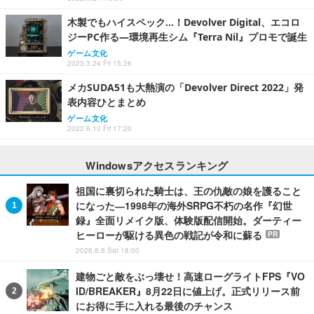
木製でもハイスペック...！Devolver Digital、エコロ
ジーPC作る―環境再生シム『Terra Nil』プロモで誕生
ゲーム文化
2023.3.24 Fri 15:26
メカSUDA51も大熱演の「Devolver Direct 2022」発
表内容ひとまとめ
ゲーム文化
2022.6.10 Fri 17:20
Windowsアクセスランキング
祖国に裏切られた騎士は、王の仇敵の娘を護ること
になった―1998年の海外SRPG不朽の名作『幻世
録』全面リメイク版、体験版配信開始。ダーティー
ヒーローが駆ける異色の戦記が令和に蘇る
PR
2026.8.8 Sat 18:00
建物ごと敵をぶっ壊せ！高速ローグライトFPS『VO
ID/BREAKER』8月22日に値上げ。正式リリース前
にお得に手に入れる最後のチャンス