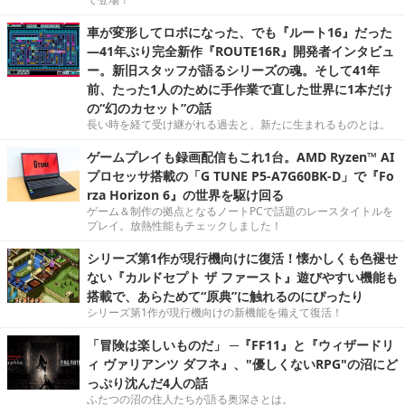
車が変形してロボになった、でも『ルート16』だった
―41年ぶり完全新作『ROUTE16R』開発者インタビュ
ー。新旧スタッフが語るシリーズの魂。そして41年
前、たった1人のために手作業で直した世界に1本だけ
の“幻のカセット”の話
長い時を経て受け継がれる過去と、新たに生まれるものとは。
ゲームプレイも録画配信もこれ1台。AMD Ryzen™ AI
プロセッサ搭載の「G TUNE P5-A7G60BK-D」で『Fo
rza Horizon 6』の世界を駆け回る
ゲーム＆制作の拠点となるノートPCで話題のレースタイトルを
プレイ。放熱性能もチェックしました！
シリーズ第1作が現行機向けに復活！懐かしくも色褪せ
ない『カルドセプト ザ ファースト』遊びやすい機能も
搭載で、あらためて“原典”に触れるのにぴったり
シリーズ第1作が現行機向けの新機能を備えて復活！
「冒険は楽しいものだ」 ─『FF11』と『ウィザードリ
ィ ヴァリアンツ ダフネ』、"優しくないRPG"の沼にど
っぷり沈んだ4人の話
ふたつの沼の住人たちが語る奥深さとは。