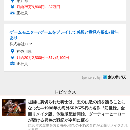
東京都
月給25万9,800円～32万円
正社員
ゲームモニター/ゲームをプレイして感想と意見を提出/賞与
あり
株式会社LOP
神奈川県
月給20万2,300円～31万5,100円
正社員
Sponsored by
トピックス
祖国に裏切られた騎士は、王の仇敵の娘を護ることに
なった―1998年の海外SRPG不朽の名作『幻世録』全
面リメイク版、体験版配信開始。ダーティーヒーロー
が駆ける異色の戦記が令和に蘇る
約30年の歴史を誇る海外SRPGの不朽の名作が全面リメイクされ
て登場！