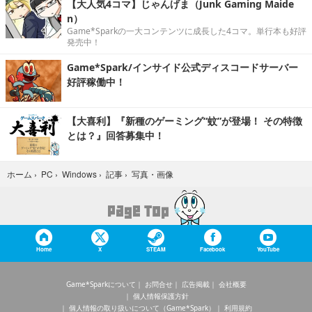
【大人気4コマ】じゃんげま（Junk Gaming Maide
n）
Game*Sparkの一大コンテンツに成長した4コマ。単行本も好評
発売中！
Game*Spark/インサイド公式ディスコードサーバー
好評稼働中！
【大喜利】『新種のゲーミング“蚊”が登場！ その特徴
とは？』回答募集中！
写真・画像
ホーム
›
PC
›
Windows
›
記事
›
Home
X
STEAM
Facebook
YouTube
Game*Sparkについて
お問合せ
広告掲載
会社概要
個人情報保護方針
個人情報の取り扱いについて（Game*Spark）
利用規約