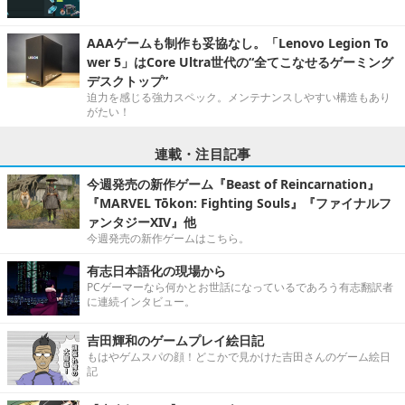
AAAゲームも制作も妥協なし。「Lenovo Legion To
wer 5」はCore Ultra世代の“全てこなせるゲーミング
デスクトップ”
迫力を感じる強力スペック。メンテナンスしやすい構造もあり
がたい！
連載・注目記事
今週発売の新作ゲーム『Beast of Reincarnation』
『MARVEL Tōkon: Fighting Souls』『ファイナルフ
ァンタジーXIV』他
今週発売の新作ゲームはこちら。
有志日本語化の現場から
PCゲーマーなら何かとお世話になっているであろう有志翻訳者
に連続インタビュー。
吉田輝和のゲームプレイ絵日記
もはやゲムスパの顔！どこかで見かけた吉田さんのゲーム絵日
記