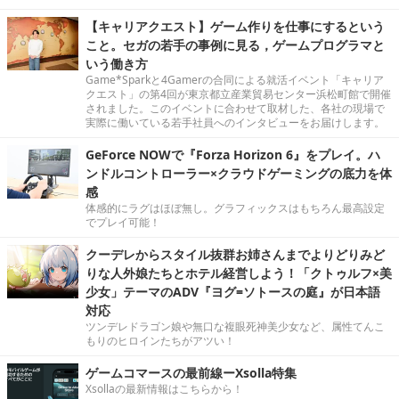
【キャリアクエスト】ゲーム作りを仕事にするという
こと。セガの若手の事例に見る，ゲームプログラマと
いう働き方
Game*Sparkと4Gamerの合同による就活イベント「キャリア
クエスト」の第4回が東京都立産業貿易センター浜松町館で開催
されました。このイベントに合わせて取材した、各社の現場で
実際に働いている若手社員へのインタビューをお届けします。
GeForce NOWで『Forza Horizon 6』をプレイ。ハ
ンドルコントローラー×クラウドゲーミングの底力を体
感
体感的にラグはほぼ無し。グラフィックスはもちろん最高設定
でプレイ可能！
クーデレからスタイル抜群お姉さんまでよりどりみど
りな人外娘たちとホテル経営しよう！「クトゥルフ×美
少女」テーマのADV『ヨグ=ソトースの庭』が日本語
対応
ツンデレドラゴン娘や無口な複眼死神美少女など、属性てんこ
もりのヒロインたちがアツい！
ゲームコマースの最前線ーXsolla特集
Xsollaの最新情報はこちらから！