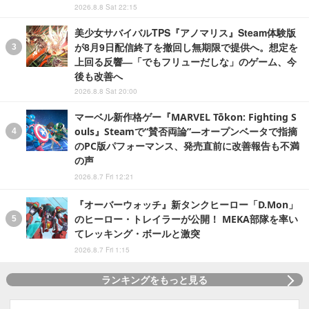
2026.8.8 Sat 22:15
美少女サバイバルTPS『アノマリス』Steam体験版
が8月9日配信終了を撤回し無期限で提供へ。想定を
上回る反響―「でもフリューだしな」のゲーム、今
後も改善へ
2026.8.8 Sat 20:00
マーベル新作格ゲー『MARVEL Tōkon: Fighting S
ouls』Steamで“賛否両論”―オープンベータで指摘
のPC版パフォーマンス、発売直前に改善報告も不満
の声
2026.8.7 Fri 12:21
『オーバーウォッチ』新タンクヒーロー「D.Mon」
のヒーロー・トレイラーが公開！ MEKA部隊を率い
てレッキング・ボールと激突
2026.8.7 Fri 1:15
ランキングをもっと見る