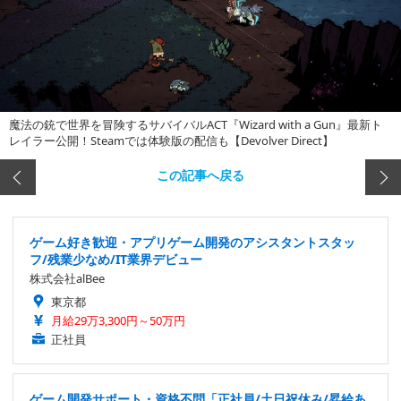
魔法の銃で世界を冒険するサバイバルACT『Wizard with a Gun』最新ト
レイラー公開！Steamでは体験版の配信も【Devolver Direct】
この記事へ戻る
ゲーム好き歓迎・アプリゲーム開発のアシスタントスタッ
フ/残業少なめ/IT業界デビュー
株式会社alBee
東京都
月給29万3,300円～50万円
正社員
ゲーム開発サポート・資格不問「正社員/土日祝休み/昇給あ