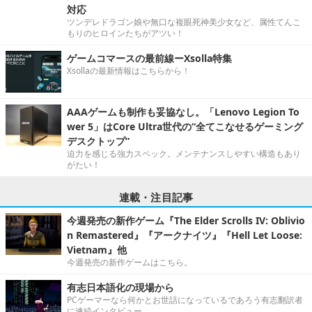
対応
ツンデレドラゴン娘や無口な複眼死神美少女など、属性てんこ
もりのヒロインたちがアツい！
ゲームコマースの最前線ーXsolla特集
Xsollaの最新情報はこちらから！
AAAゲームも制作も妥協なし。「Lenovo Legion To
wer 5」はCore Ultra世代の“全てこなせるゲーミング
デスクトップ”
迫力を感じる強力スペック。メンテナンスしやすい構造もあり
がたい！
連載・注目記事
今週発売の新作ゲーム『The Elder Scrolls IV: Oblivio
n Remastered』『アークナイツ』『Hell Let Loose:
Vietnam』他
今週発売の新作ゲームはこちら。
有志日本語化の現場から
PCゲーマーなら何かとお世話になっているであろう有志翻訳者
に連続インタビュー。