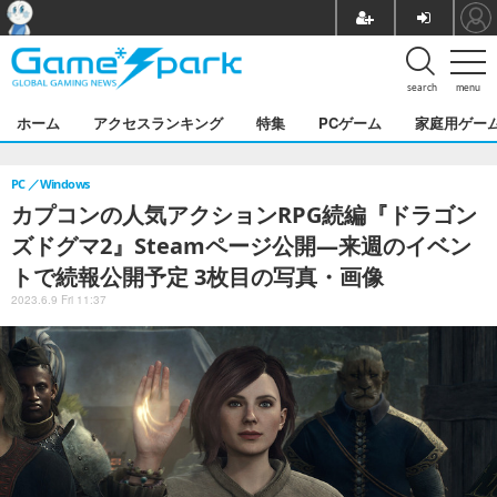
search
menu
ホーム
アクセスランキング
特集
PCゲーム
家庭用ゲー
PC
Windows
カプコンの人気アクションRPG続編『ドラゴン
ズドグマ2』Steamページ公開―来週のイベン
トで続報公開予定 3枚目の写真・画像
2023.6.9 Fri 11:37