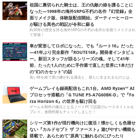
祖国に裏切られた騎士は、王の仇敵の娘を護ることに
なった―1998年の海外SRPG不朽の名作『幻世録』全
面リメイク版、体験版配信開始。ダーティーヒーロー
が駆ける異色の戦記が令和に蘇る
約30年の歴史を誇る海外SRPGの不朽の名作が全面リメイクされ
て登場！
車が変形してロボになった、でも『ルート16』だった
―41年ぶり完全新作『ROUTE16R』開発者インタビュ
ー。新旧スタッフが語るシリーズの魂。そして41年
前、たった1人のために手作業で直した世界に1本だけ
の“幻のカセット”の話
長い時を経て受け継がれる過去と、新たに生まれるものとは。
ゲームプレイも録画配信もこれ1台。AMD Ryzen™ AI
プロセッサ搭載の「G TUNE P5-A7G60BK-D」で『Fo
rza Horizon 6』の世界を駆け回る
ゲーム＆制作の拠点となるノートPCで話題のレースタイトルを
プレイ。放熱性能もチェックしました！
シリーズ第1作が現行機向けに復活！懐かしくも色褪せ
ない『カルドセプト ザ ファースト』遊びやすい機能も
搭載で、あらためて“原典”に触れるのにぴったり