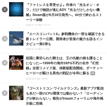
『ファミレスを享受せよ』作者の「光るオン・オ
フ」だけで物語が進むADV『光るだけしかない機
械』Steam版が8月28日発売へ。60分で終わるスト
ーリー体験
2026.8.10 Mon 10:15
『エースコンバット8』参戦機体の一部を確認できる
新トレイラー公開。開発者が音楽の魅力を語るイン
タビュー第2弾も
2026.8.10 Mon 11:00
祖国に裏切られた騎士は、王の仇敵の娘を護ること
になった―1998年の海外SRPG不朽の名作『幻世
録』全面リメイク版、体験版配信開始。ダーティー
ヒーローが駆ける異色の戦記が令和に蘇る
PR
2026.8.8 Sat 18:00
『ゴーストリコン ワイルドランズ』最新アプデ配信
も未だ一部のCPU環境では動かない？「ローディン
グが終わらない」報告がSteamフォーラムや海外掲
示板に投稿