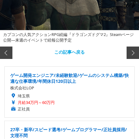
カプコンの人気アクションRPG続編『ドラゴンズドグマ2』Steamページ
公開―来週のイベントで続報公開予定
この記事へ戻る
ゲーム開発エンジニア/未経験歓迎/ゲームのシステム構築/快
適な仕事環境/年間休日120日以上
株式会社LOP
埼玉県
月給34万円～60万円
正社員
27卒・新卒/スピード選考/ゲームプログラマー/正社員採用/
文理不問