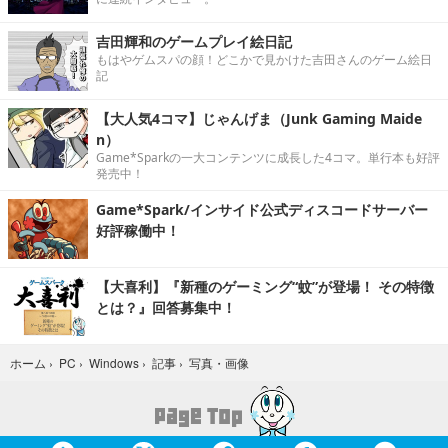
吉田輝和のゲームプレイ絵日記
もはやゲムスパの顔！どこかで見かけた吉田さんのゲーム絵日
記
【大人気4コマ】じゃんげま（Junk Gaming Maide
n）
Game*Sparkの一大コンテンツに成長した4コマ。単行本も好評
発売中！
Game*Spark/インサイド公式ディスコードサーバー
好評稼働中！
【大喜利】『新種のゲーミング“蚊”が登場！ その特徴
とは？』回答募集中！
写真・画像
ホーム
›
PC
›
Windows
›
記事
›