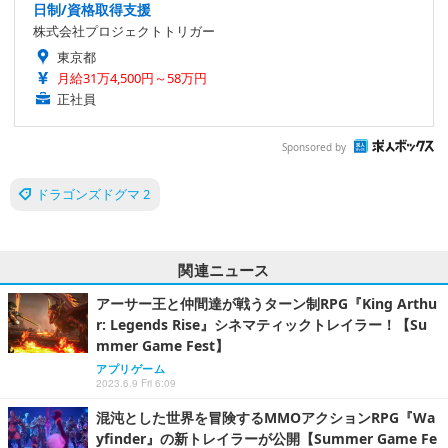
日制/資格取得支援
株式会社プロジェクトトリガー
東京都
月給31万4,500円～58万円
正社員
Sponsored by
ドラゴンズドグマ 2
関連ニュース
アーサー王と仲間達が戦うターン制RPG『King Arthu
r: Legends Rise』シネマティックトレイラー！【Su
mmer Game Fest】
アプリゲーム
2023.6.9 Fri 6:09
混沌とした世界を冒険するMMOアクションRPG『Wa
yfinder』の新トレイラーが公開【Summer Game Fe