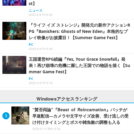
st】
ニュース
2023.6.9 Fri 6:02
『ライフ イズ ストレンジ』開発元の新作アクションR
PG『Banishers: Ghosts of New Eden』本格的なプ
レイ映像がお披露目！【Summer Game Fest】
PC
2023.6.9 Fri 5:46
王国運営RPG続編『Yes, Your Grace Snowfall』発
表！再び崩壊の危機に瀕した王国での物語を描く【Su
mmer Game Fest】
PC
2023.6.9 Fri 5:18
Windowsアクセスランキング
“賛否両論”『Beast of Reincarnation』パッチが
早速配信―カメラや文字サイズ改善、受け流しの受
け付けタイミングとボスや雑魚敵の調整も入る
2026.8.10 Mon 8:52