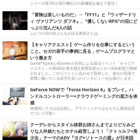
シリーズ第1作が現行機向けの新機能を備えて復活！
「冒険は楽しいものだ」 ─『FF11』と『ウィザードリ
ィ ヴァリアンツ ダフネ』、"優しくないRPG"の沼にど
っぷり沈んだ4人の話
ふたつの沼の住人たちが語る奥深さとは。
【キャリアクエスト】ゲーム作りを仕事にするという
こと。セガの若手の事例に見る，ゲームプログラマと
いう働き方
Game*Sparkと4Gamerの合同による就活イベント「キャリア
クエスト」の第4回が東京都立産業貿易センター浜松町館で開催
されました。このイベントに合わせて取材した、各社の現場で
実際に働いている若手社員へのインタビューをお届けします。
GeForce NOWで『Forza Horizon 6』をプレイ。ハ
ンドルコントローラー×クラウドゲーミングの底力を体
感
体感的にラグはほぼ無し。グラフィックスはもちろん最高設定
でプレイ可能！
クーデレからスタイル抜群お姉さんまでよりどりみど
りな人外娘たちとホテル経営しよう！「クトゥルフ×美
少女」テーマのADV『ヨグ=ソトースの庭』が日本語