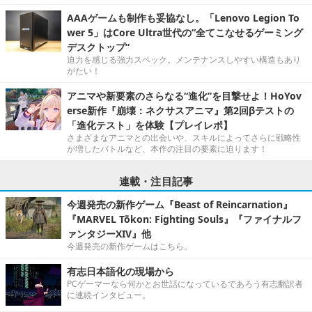
AAAゲームも制作も妥協なし。「Lenovo Legion To
wer 5」はCore Ultra世代の“全てこなせるゲーミング
デスクトップ”
迫力を感じる強力スペック。メンテナンスしやすい構造もあり
がたい！
アニマや新要素のさらなる“進化”を目撃せよ！HoYov
erse新作『崩壊：ネクサスアニマ』第2回βテストの
「進化テスト」を体験【プレイレポ】
さまざまなアニマとの出会いや、スキルによってさらに戦略性
が増したバトルなど、本作の注目の要素に迫ります！
連載・注目記事
今週発売の新作ゲーム『Beast of Reincarnation』
『MARVEL Tōkon: Fighting Souls』『ファイナルフ
ァンタジーXIV』他
今週発売の新作ゲームはこちら。
有志日本語化の現場から
PCゲーマーなら何かとお世話になっているであろう有志翻訳者
に連続インタビュー。