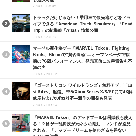
2026.8.8 Sat 0:30
トラックだけじゃない！乗用車で観光地などをドラ
イブできる『American Truck Simulator』「Road
Trip」の新機能「Atlas」情報公開
2026.8.8 Sat 7:30
マーベル新作格ゲー『MARVEL Tōkon: Fighting
Souls』Steamで“賛否両論”―オープンベータで指
摘のPC版パフォーマンス、発売直前に改善報告も不
満の声
2026.8.7 Fri 12:21
『ゴーストリコン ワイルドランズ』無料アプデ「La
st Rites」配信。PS5/Xbox Series X/S/PCにて4K解
像度および60fps対応―新作の開発も発表
2026.8.7 Fri 1:54
『MARVEL Tōkon』のデッドプールは瞬獄殺も使え
る！？格ゲー乱舞技が元ネタの隠しコマンドが発見
される。「デップードリームを使わざるを得ない」