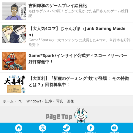
吉田輝和のゲームプレイ絵日記
もはやゲムスパの顔！どこかで見かけた吉田さんのゲーム絵日
記
【大人気4コマ】じゃんげま（Junk Gaming Maide
n）
Game*Sparkの一大コンテンツに成長した4コマ。単行本も好評
発売中！
Game*Spark/インサイド公式ディスコードサーバー
好評稼働中！
【大喜利】『新種のゲーミング“蚊”が登場！ その特徴
とは？』回答募集中！
写真・画像
ホーム
›
PC
›
Windows
›
記事
›
Home
X
STEAM
Facebook
YouTube