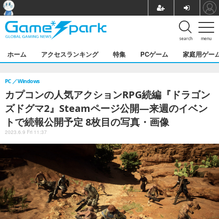
search
menu
ホーム
アクセスランキング
特集
PCゲーム
家庭用ゲー
PC
Windows
カプコンの人気アクションRPG続編『ドラゴン
ズドグマ2』Steamページ公開―来週のイベン
トで続報公開予定 8枚目の写真・画像
2023.6.9 Fri 11:37