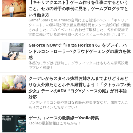
【キャリアクエスト】ゲーム作りを仕事にするという
こと。セガの若手の事例に見る，ゲームプログラマと
いう働き方
Game*Sparkと4Gamerの合同による就活イベント「キャリア
クエスト」の第4回が東京都立産業貿易センター浜松町館で開催
されました。このイベントに合わせて取材した、各社の現場で
実際に働いている若手社員へのインタビューをお届けします。
GeForce NOWで『Forza Horizon 6』をプレイ。ハ
ンドルコントローラー×クラウドゲーミングの底力を体
感
体感的にラグはほぼ無し。グラフィックスはもちろん最高設定
でプレイ可能！
クーデレからスタイル抜群お姉さんまでよりどりみど
りな人外娘たちとホテル経営しよう！「クトゥルフ×美
少女」テーマのADV『ヨグ=ソトースの庭』が日本語
対応
ツンデレドラゴン娘や無口な複眼死神美少女など、属性てんこ
もりのヒロインたちがアツい！
ゲームコマースの最前線ーXsolla特集
Xsollaの最新情報はこちらから！