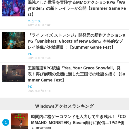
混沌とした世界を冒険するMMOアクションRPG『Wa
yfinder』の新トレイラーが公開【Summer Game Fe
st】
ニュース
2023.6.9 Fri 6:02
『ライフ イズ ストレンジ』開発元の新作アクションR
PG『Banishers: Ghosts of New Eden』本格的なプ
レイ映像がお披露目！【Summer Game Fest】
PC
2023.6.9 Fri 5:46
王国運営RPG続編『Yes, Your Grace Snowfall』発
表！再び崩壊の危機に瀕した王国での物語を描く【Su
mmer Game Fest】
PC
2023.6.9 Fri 5:18
Windowsアクセスランキング
時間内に格ゲーコマンドを入力して生き残れ！『CO
MMAND MONSTER』Steam向けに配信―1P/2P側
も選択可能