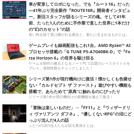
車が変形してロボになった、でも『ルート16』だった
―41年ぶり完全新作『ROUTE16R』開発者インタビュ
ー。新旧スタッフが語るシリーズの魂。そして41年
前、たった1人のために手作業で直した世界に1本だけ
の“幻のカセット”の話
長い時を経て受け継がれる過去と、新たに生まれるものとは。
ゲームプレイも録画配信もこれ1台。AMD Ryzen™ AI
プロセッサ搭載の「G TUNE P5-A7G60BK-D」で『Fo
rza Horizon 6』の世界を駆け回る
ゲーム＆制作の拠点となるノートPCで話題のレースタイトルを
プレイ。放熱性能もチェックしました！
シリーズ第1作が現行機向けに復活！懐かしくも色褪せ
ない『カルドセプト ザ ファースト』遊びやすい機能も
搭載で、あらためて“原典”に触れるのにぴったり
シリーズ第1作が現行機向けの新機能を備えて復活！
「冒険は楽しいものだ」 ─『FF11』と『ウィザードリ
ィ ヴァリアンツ ダフネ』、"優しくないRPG"の沼にど
っぷり沈んだ4人の話
ふたつの沼の住人たちが語る奥深さとは。