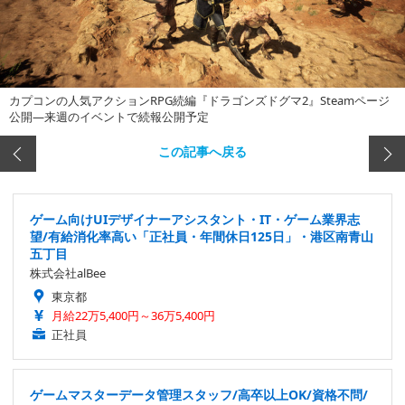
カプコンの人気アクションRPG続編『ドラゴンズドグマ2』Steamページ
公開―来週のイベントで続報公開予定
この記事へ戻る
ゲーム向けUIデザイナーアシスタント・IT・ゲーム業界志
望/有給消化率高い「正社員・年間休日125日」・港区南青山
五丁目
株式会社alBee
東京都
月給22万5,400円～36万5,400円
正社員
ゲームマスターデータ管理スタッフ/高卒以上OK/資格不問/