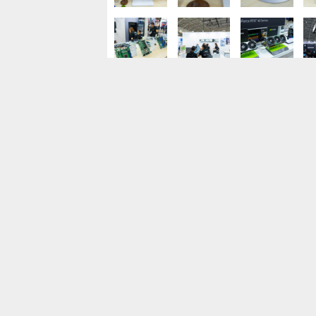
アプリゲーム開発のサポートスタッフ「2
資格不問「正社員/週休2日制/賞与年2回」
ンツ好き歓迎/新宿区新宿3丁目
株式会社ELシステム
東京都
月給25万1,600円～32万円
正社員
ゲームテスター 未経験入社98%/直近定着