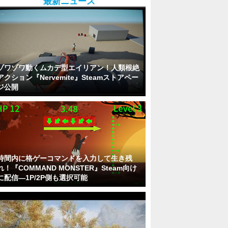
最新ニュース
ゾワゾワ動くムカデ型エイリアン！人類根絶
アクション『Nervemite』Steamストアペー
ジ公開
時間内に格ゲーコマンドを入力して生き残
れ！『COMMAND MONSTER』Steam向け
に配信―1P/2P側も選択可能