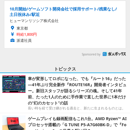
10月開始/ゲームソフト開発会社で採用サポート/残業なし/
土日祝休み/駅近
ヒューマンリソシア株式会社
東京都
時給1,800円
派遣社員
Sponsored by
トピックス
車が変形してロボになった、でも『ルート16』だった
―41年ぶり完全新作『ROUTE16R』開発者インタビュ
ー。新旧スタッフが語るシリーズの魂。そして41年
前、たった1人のために手作業で直した世界に1本だけ
の“幻のカセット”の話
長い時を経て受け継がれる過去と、新たに生まれるものとは。
ゲームプレイも録画配信もこれ1台。AMD Ryzen™ AI
プロセッサ搭載の「G TUNE P5-A7G60BK-D」で『Fo