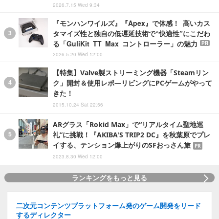
2026.7.15 Wed 9:34
『モンハンワイルズ』『Apex』で体感！ 高いカス
タマイズ性と独自の低遅延技術で“快適性”にこだわ
る「GuliKit TT Max コントローラー」の魅力
PR
2026.5.20 Wed 12:00
【特集】Valve製ストリーミング機器「Steamリン
ク」開封＆使用レポ―リビングにPCゲームがやって
きた！
2015.10.24 Sat 22:56
ARグラス「Rokid Max」で“リアルタイム聖地巡
礼”に挑戦！『AKIBA'S TRIP2 DC』を秋葉原でプレ
イする、テンション爆上がりのSFおっさん旅
PR
2023.8.30 Wed 12:00
ランキングをもっと見る
二次元コンテンツプラットフォーム発のゲーム開発をリード
するディレクター