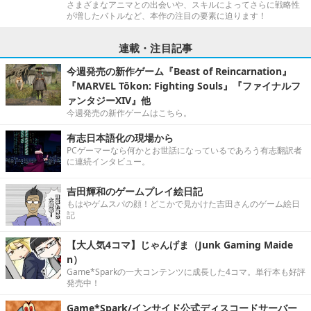
さまざまなアニマとの出会いや、スキルによってさらに戦略性
が増したバトルなど、本作の注目の要素に迫ります！
連載・注目記事
今週発売の新作ゲーム『Beast of Reincarnation』
『MARVEL Tōkon: Fighting Souls』『ファイナルフ
ァンタジーXIV』他
今週発売の新作ゲームはこちら。
有志日本語化の現場から
PCゲーマーなら何かとお世話になっているであろう有志翻訳者
に連続インタビュー。
吉田輝和のゲームプレイ絵日記
もはやゲムスパの顔！どこかで見かけた吉田さんのゲーム絵日
記
【大人気4コマ】じゃんげま（Junk Gaming Maide
n）
Game*Sparkの一大コンテンツに成長した4コマ。単行本も好評
発売中！
Game*Spark/インサイド公式ディスコードサーバー