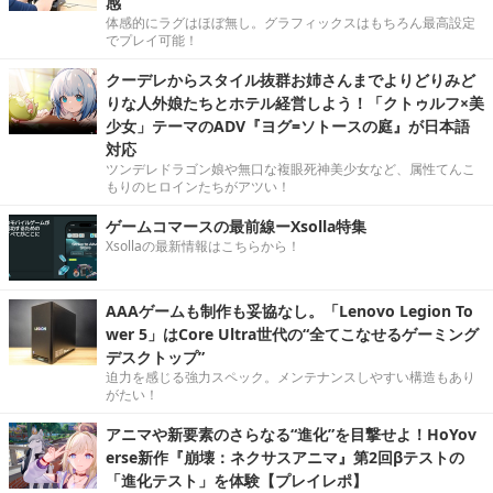
感
体感的にラグはほぼ無し。グラフィックスはもちろん最高設定
でプレイ可能！
クーデレからスタイル抜群お姉さんまでよりどりみど
りな人外娘たちとホテル経営しよう！「クトゥルフ×美
少女」テーマのADV『ヨグ=ソトースの庭』が日本語
対応
ツンデレドラゴン娘や無口な複眼死神美少女など、属性てんこ
もりのヒロインたちがアツい！
ゲームコマースの最前線ーXsolla特集
Xsollaの最新情報はこちらから！
AAAゲームも制作も妥協なし。「Lenovo Legion To
wer 5」はCore Ultra世代の“全てこなせるゲーミング
デスクトップ”
迫力を感じる強力スペック。メンテナンスしやすい構造もあり
がたい！
アニマや新要素のさらなる“進化”を目撃せよ！HoYov
erse新作『崩壊：ネクサスアニマ』第2回βテストの
「進化テスト」を体験【プレイレポ】