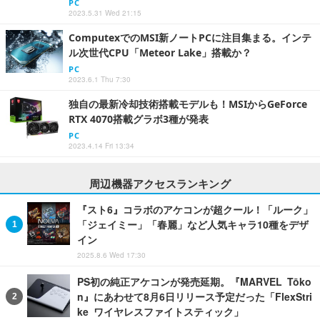
PC
2023.5.31 Wed 21:15
ComputexでのMSI新ノートPCに注目集まる。インテ
ル次世代CPU「Meteor Lake」搭載か？
PC
2023.6.1 Thu 7:30
独自の最新冷却技術搭載モデルも！MSIからGeForce
RTX 4070搭載グラボ3種が発表
PC
2023.4.14 Fri 13:34
周辺機器アクセスランキング
『スト6』コラボのアケコンが超クール！「ルーク」
「ジェイミー」「春麗」など人気キャラ10種をデザ
イン
2025.8.6 Wed 17:30
PS初の純正アケコンが発売延期。『MARVEL Tōko
n』にあわせて8月6日リリース予定だった「FlexStri
ke ワイヤレスファイトスティック」