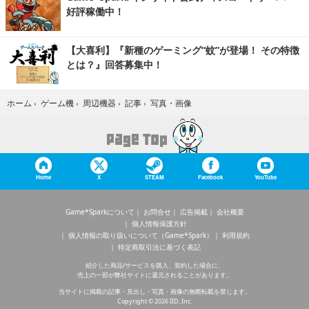
好評稼働中！
【大喜利】『新種のゲーミング“蚊”が登場！ その特徴
とは？』回答募集中！
写真・画像
ホーム
›
ゲーム機
›
周辺機器
›
記事
›
Home
X
STEAM
Facebook
YouTube
Game*Sparkについて
お問合せ
広告掲載
会社概要
個人情報保護方針
個人情報の取り扱いについて（Game*Spark）
利用規約
特定商取引法に基づく表記
紹介した商品/サービスを購入、契約した場合に、
売上の一部が弊社サイトに還元されることがあります。
当サイトに掲載の記事・見出し・写真・画像の無断転載を禁じます。
Copyright © 2026 IID, Inc.