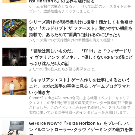
rza Horizon 6』の世界を駆け回る
ゲーム＆制作の拠点となるノートPCで話題のレースタイトルを
プレイ。放熱性能もチェックしました！
シリーズ第1作が現行機向けに復活！懐かしくも色褪せ
ない『カルドセプト ザ ファースト』遊びやすい機能も
搭載で、あらためて“原典”に触れるのにぴったり
シリーズ第1作が現行機向けの新機能を備えて復活！
「冒険は楽しいものだ」 ─『FF11』と『ウィザードリ
ィ ヴァリアンツ ダフネ』、"優しくないRPG"の沼にど
っぷり沈んだ4人の話
ふたつの沼の住人たちが語る奥深さとは。
【キャリアクエスト】ゲーム作りを仕事にするという
こと。セガの若手の事例に見る，ゲームプログラマと
いう働き方
Game*Sparkと4Gamerの合同による就活イベント「キャリア
クエスト」の第4回が東京都立産業貿易センター浜松町館で開催
されました。このイベントに合わせて取材した、各社の現場で
実際に働いている若手社員へのインタビューをお届けします。
GeForce NOWで『Forza Horizon 6』をプレイ。ハ
ンドルコントローラー×クラウドゲーミングの底力を体