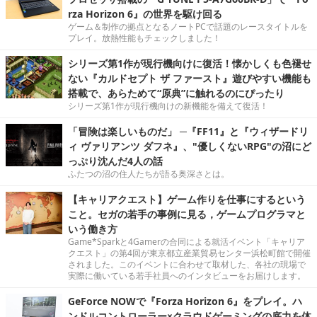
rza Horizon 6』の世界を駆け回る
ゲーム＆制作の拠点となるノートPCで話題のレースタイトルを
プレイ。放熱性能もチェックしました！
シリーズ第1作が現行機向けに復活！懐かしくも色褪せ
ない『カルドセプト ザ ファースト』遊びやすい機能も
搭載で、あらためて“原典”に触れるのにぴったり
シリーズ第1作が現行機向けの新機能を備えて復活！
「冒険は楽しいものだ」 ─『FF11』と『ウィザードリ
ィ ヴァリアンツ ダフネ』、"優しくないRPG"の沼にど
っぷり沈んだ4人の話
ふたつの沼の住人たちが語る奥深さとは。
【キャリアクエスト】ゲーム作りを仕事にするという
こと。セガの若手の事例に見る，ゲームプログラマと
いう働き方
Game*Sparkと4Gamerの合同による就活イベント「キャリア
クエスト」の第4回が東京都立産業貿易センター浜松町館で開催
されました。このイベントに合わせて取材した、各社の現場で
実際に働いている若手社員へのインタビューをお届けします。
GeForce NOWで『Forza Horizon 6』をプレイ。ハ
ンドルコントローラー×クラウドゲーミングの底力を体