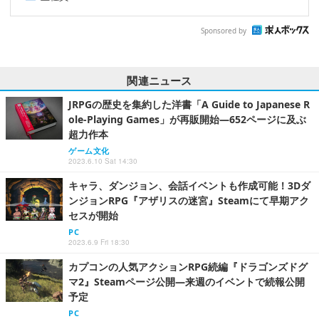
Sponsored by
関連ニュース
JRPGの歴史を集約した洋書「A Guide to Japanese R
ole-Playing Games」が再販開始―652ページに及ぶ
超力作本
ゲーム文化
2023.6.10 Sat 14:30
キャラ、ダンジョン、会話イベントも作成可能！3Dダ
ンジョンRPG『アザリスの迷宮』Steamにて早期アク
セスが開始
PC
2023.6.9 Fri 18:30
カプコンの人気アクションRPG続編『ドラゴンズドグ
マ2』Steamページ公開―来週のイベントで続報公開
予定
PC