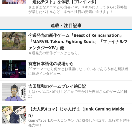
「進化テスト」を体験【プレイレポ】
さまざまなアニマとの出会いや、スキルによってさらに戦略性
が増したバトルなど、本作の注目の要素に迫ります！
連載・注目記事
今週発売の新作ゲーム『Beast of Reincarnation』
『MARVEL Tōkon: Fighting Souls』『ファイナルフ
ァンタジーXIV』他
今週発売の新作ゲームはこちら。
有志日本語化の現場から
PCゲーマーなら何かとお世話になっているであろう有志翻訳者
に連続インタビュー。
吉田輝和のゲームプレイ絵日記
もはやゲムスパの顔！どこかで見かけた吉田さんのゲーム絵日
記
【大人気4コマ】じゃんげま（Junk Gaming Maide
n）
Game*Sparkの一大コンテンツに成長した4コマ。単行本も好評
発売中！