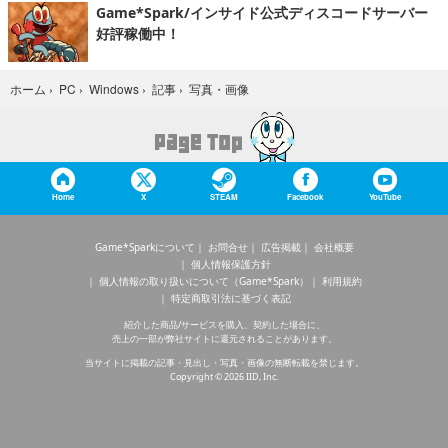
Game*Spark/インサイド公式ディスコードサーバー
好評稼働中！
写真・画像
ホーム
›
PC
›
Windows
›
記事
›
Home
X
STEAM
Facebook
YouTube
Game*Sparkについて
お問合せ
広告掲載
会社概要
個人情報保護方針
個人情報の取り扱いについて（Game*Spark）
利用規約
特定商取引法に基づく表記
紹介した商品/サービスを購入、契約した場合に、
売上の一部が弊社サイトに還元されることがあります。
当サイトに掲載の記事・見出し・写真・画像の無断転載を禁じます。
Copyright © 2026 IID, Inc.