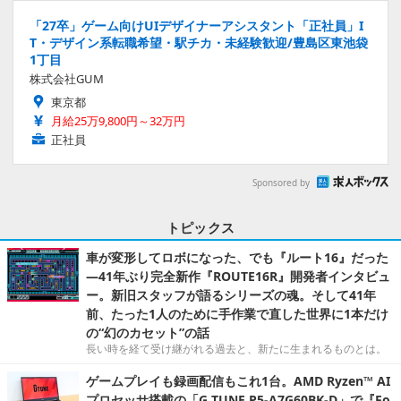
「27卒」ゲーム向けUIデザイナーアシスタント「正社員」I
T・デザイン系転職希望・駅チカ・未経験歓迎/豊島区東池袋
1丁目
株式会社GUM
東京都
月給25万9,800円～32万円
正社員
Sponsored by
トピックス
車が変形してロボになった、でも『ルート16』だった
―41年ぶり完全新作『ROUTE16R』開発者インタビュ
ー。新旧スタッフが語るシリーズの魂。そして41年
前、たった1人のために手作業で直した世界に1本だけ
の“幻のカセット”の話
長い時を経て受け継がれる過去と、新たに生まれるものとは。
ゲームプレイも録画配信もこれ1台。AMD Ryzen™ AI
プロセッサ搭載の「G TUNE P5-A7G60BK-D」で『Fo