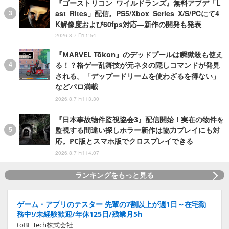
『ゴーストリコン ワイルドランズ』無料アプデ「L
ast Rites」配信。PS5/Xbox Series X/S/PCにて4
K解像度および60fps対応―新作の開発も発表
2026.8.7 Fri 1:54
『MARVEL Tōkon』のデッドプールは瞬獄殺も使え
る！？格ゲー乱舞技が元ネタの隠しコマンドが発見
される。「デップードリームを使わざるを得ない」
などパロ満載
2026.8.7 Fri 13:30
『日本事故物件監視協会3』配信開始！実在の物件を
監視する間違い探しホラー新作は協力プレイにも対
応。PC版とスマホ版でクロスプレイできる
2026.8.7 Fri 14:07
ランキングをもっと見る
ゲーム・アプリのテスター 先輩の7割以上が週1日～在宅勤
務中!/未経験歓迎/年休125日/残業月5h
toBE Tech株式会社