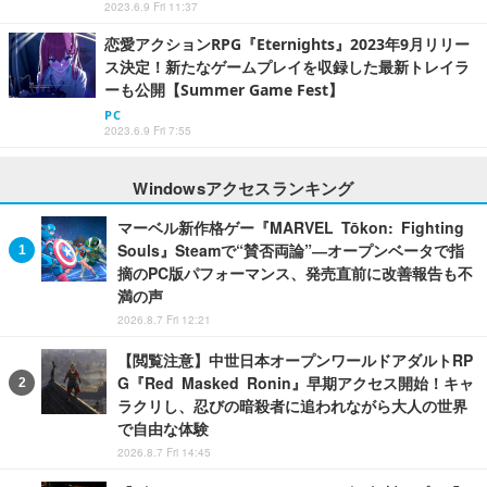
2023.6.9 Fri 11:37
恋愛アクションRPG『Eternights』2023年9月リリー
ス決定！新たなゲームプレイを収録した最新トレイラ
ーも公開【Summer Game Fest】
PC
2023.6.9 Fri 7:55
Windowsアクセスランキング
マーベル新作格ゲー『MARVEL Tōkon: Fighting
Souls』Steamで“賛否両論”―オープンベータで指
摘のPC版パフォーマンス、発売直前に改善報告も不
満の声
2026.8.7 Fri 12:21
【閲覧注意】中世日本オープンワールドアダルトRP
G『Red Masked Ronin』早期アクセス開始！キャ
ラクリし、忍びの暗殺者に追われながら大人の世界
で自由な体験
2026.8.7 Fri 14:45