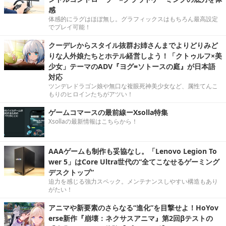
感
体感的にラグはほぼ無し。グラフィックスはもちろん最高設定
でプレイ可能！
クーデレからスタイル抜群お姉さんまでよりどりみど
りな人外娘たちとホテル経営しよう！「クトゥルフ×美
少女」テーマのADV『ヨグ=ソトースの庭』が日本語
対応
ツンデレドラゴン娘や無口な複眼死神美少女など、属性てんこ
もりのヒロインたちがアツい！
ゲームコマースの最前線ーXsolla特集
Xsollaの最新情報はこちらから！
AAAゲームも制作も妥協なし。「Lenovo Legion To
wer 5」はCore Ultra世代の“全てこなせるゲーミング
デスクトップ”
迫力を感じる強力スペック。メンテナンスしやすい構造もあり
がたい！
アニマや新要素のさらなる“進化”を目撃せよ！HoYov
erse新作『崩壊：ネクサスアニマ』第2回βテストの