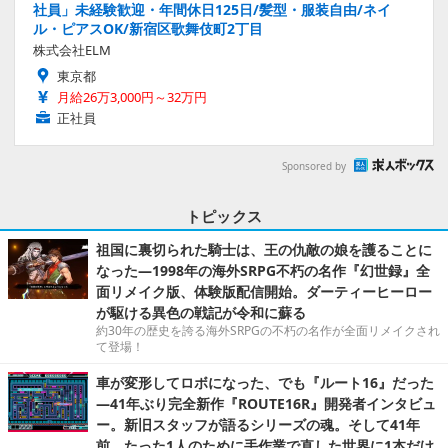
社員」未経験歓迎・年間休日125日/髪型・服装自由/ネイ
ル・ピアスOK/新宿区歌舞伎町2丁目
株式会社ELM
東京都
月給26万3,000円～32万円
正社員
Sponsored by
トピックス
祖国に裏切られた騎士は、王の仇敵の娘を護ることに
なった―1998年の海外SRPG不朽の名作『幻世録』全
面リメイク版、体験版配信開始。ダーティーヒーロー
が駆ける異色の戦記が令和に蘇る
約30年の歴史を誇る海外SRPGの不朽の名作が全面リメイクされ
て登場！
車が変形してロボになった、でも『ルート16』だった
―41年ぶり完全新作『ROUTE16R』開発者インタビュ
ー。新旧スタッフが語るシリーズの魂。そして41年
前、たった1人のために手作業で直した世界に1本だけ