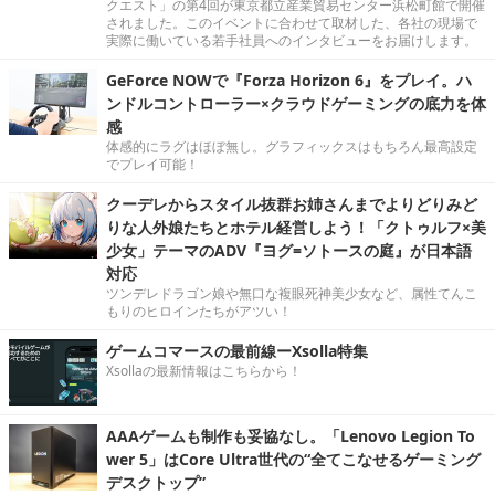
クエスト」の第4回が東京都立産業貿易センター浜松町館で開催
されました。このイベントに合わせて取材した、各社の現場で
実際に働いている若手社員へのインタビューをお届けします。
GeForce NOWで『Forza Horizon 6』をプレイ。ハ
ンドルコントローラー×クラウドゲーミングの底力を体
感
体感的にラグはほぼ無し。グラフィックスはもちろん最高設定
でプレイ可能！
クーデレからスタイル抜群お姉さんまでよりどりみど
りな人外娘たちとホテル経営しよう！「クトゥルフ×美
少女」テーマのADV『ヨグ=ソトースの庭』が日本語
対応
ツンデレドラゴン娘や無口な複眼死神美少女など、属性てんこ
もりのヒロインたちがアツい！
ゲームコマースの最前線ーXsolla特集
Xsollaの最新情報はこちらから！
AAAゲームも制作も妥協なし。「Lenovo Legion To
wer 5」はCore Ultra世代の“全てこなせるゲーミング
デスクトップ”