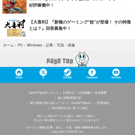
好評稼働中！
【大喜利】『新種のゲーミング“蚊”が登場！ その特徴
とは？』回答募集中！
写真・画像
ホーム
›
PC
›
Windows
›
記事
›
Home
X
STEAM
Facebook
YouTube
Game*Sparkについて
お問合せ
広告掲載
会社概要
個人情報保護方針
個人情報の取り扱いについて（Game*Spark）
利用規約
特定商取引法に基づく表記
紹介した商品/サービスを購入、契約した場合に、
売上の一部が弊社サイトに還元されることがあります。
当サイトに掲載の記事・見出し・写真・画像の無断転載を禁じます。
Copyright © 2026 IID, Inc.