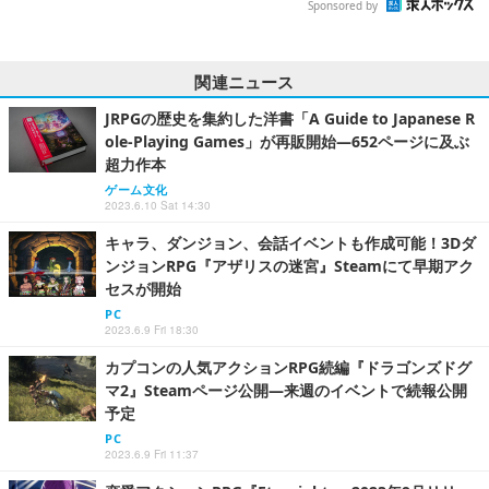
Sponsored by
関連ニュース
JRPGの歴史を集約した洋書「A Guide to Japanese R
ole-Playing Games」が再販開始―652ページに及ぶ
超力作本
ゲーム文化
2023.6.10 Sat 14:30
キャラ、ダンジョン、会話イベントも作成可能！3Dダ
ンジョンRPG『アザリスの迷宮』Steamにて早期アク
セスが開始
PC
2023.6.9 Fri 18:30
カプコンの人気アクションRPG続編『ドラゴンズドグ
マ2』Steamページ公開―来週のイベントで続報公開
予定
PC
2023.6.9 Fri 11:37