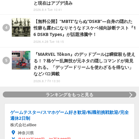
と現在はアプデ済み
2026.8.4 Tue 10:41
【無料公開】“MBTI”ならぬ“DSKB”―自身の隠れた
性癖も露わになりそうなドスケベ傾向診断テスト『1
6 DSKB Types』が話題沸騰中！
2026.4.28 Tue 18:15
『MARVEL Tōkon』のデッドプールは瞬獄殺も使え
る！？格ゲー乱舞技が元ネタの隠しコマンドが発見
される。「デップードリームを使わざるを得ない」
などパロ満載
2026.8.7 Fri 13:30
ランキングをもっと見る
ゲームテスター/スマホゲーム好き歓迎/転職初挑戦歓迎/完全
週休2日制
株式会社alBee
神奈川県