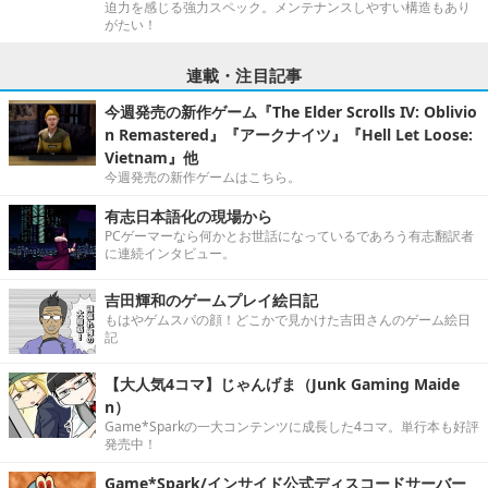
迫力を感じる強力スペック。メンテナンスしやすい構造もあり
がたい！
連載・注目記事
今週発売の新作ゲーム『The Elder Scrolls IV: Oblivio
n Remastered』『アークナイツ』『Hell Let Loose:
Vietnam』他
今週発売の新作ゲームはこちら。
有志日本語化の現場から
PCゲーマーなら何かとお世話になっているであろう有志翻訳者
に連続インタビュー。
吉田輝和のゲームプレイ絵日記
もはやゲムスパの顔！どこかで見かけた吉田さんのゲーム絵日
記
【大人気4コマ】じゃんげま（Junk Gaming Maide
n）
Game*Sparkの一大コンテンツに成長した4コマ。単行本も好評
発売中！
Game*Spark/インサイド公式ディスコードサーバー