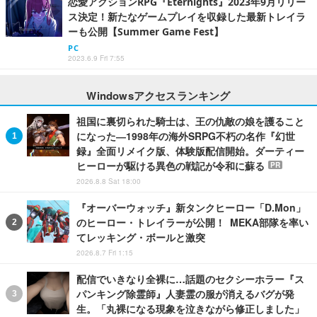
恋愛アクションRPG『Eternights』2023年9月リリー
ス決定！新たなゲームプレイを収録した最新トレイラ
ーも公開【Summer Game Fest】
PC
2023.6.9 Fri 7:55
Windowsアクセスランキング
祖国に裏切られた騎士は、王の仇敵の娘を護ること
になった―1998年の海外SRPG不朽の名作『幻世
録』全面リメイク版、体験版配信開始。ダーティー
ヒーローが駆ける異色の戦記が令和に蘇る
PR
2026.8.8 Sat 18:00
『オーバーウォッチ』新タンクヒーロー「D.Mon」
のヒーロー・トレイラーが公開！ MEKA部隊を率い
てレッキング・ボールと激突
2026.8.7 Fri 1:15
配信でいきなり全裸に…話題のセクシーホラー『ス
パンキング除霊師』人妻霊の服が消えるバグが発
生。「丸裸になる現象を泣きながら修正しました」