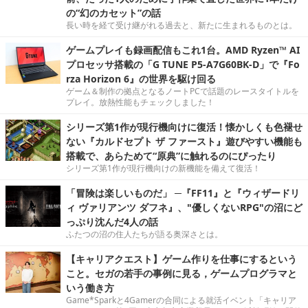
の“幻のカセット”の話
長い時を経て受け継がれる過去と、新たに生まれるものとは。
ゲームプレイも録画配信もこれ1台。AMD Ryzen™ AI
プロセッサ搭載の「G TUNE P5-A7G60BK-D」で『Fo
rza Horizon 6』の世界を駆け回る
ゲーム＆制作の拠点となるノートPCで話題のレースタイトルを
プレイ。放熱性能もチェックしました！
シリーズ第1作が現行機向けに復活！懐かしくも色褪せ
ない『カルドセプト ザ ファースト』遊びやすい機能も
搭載で、あらためて“原典”に触れるのにぴったり
シリーズ第1作が現行機向けの新機能を備えて復活！
「冒険は楽しいものだ」 ─『FF11』と『ウィザードリ
ィ ヴァリアンツ ダフネ』、"優しくないRPG"の沼にど
っぷり沈んだ4人の話
ふたつの沼の住人たちが語る奥深さとは。
【キャリアクエスト】ゲーム作りを仕事にするという
こと。セガの若手の事例に見る，ゲームプログラマと
いう働き方
Game*Sparkと4Gamerの合同による就活イベント「キャリア