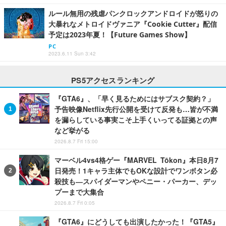
ルール無用の残虐パンクロックアンドロイドが怒りの
大暴れなメトロイドヴァニア『Cookie Cutter』配信
予定は2023年夏！【Future Games Show】
PC
2023.6.11 Sun 3:42
PS5アクセスランキング
『GTA6』、「早く見るためにはサブスク契約？」
予告映像Netflix先行公開を受けて反発も…皆が不満
を漏らしている事実こそ上手くいってる証拠との声
など挙がる
2026.8.7 Fri 15:00
マーベル4vs4格ゲー『MARVEL Tōkon』本日8月7
日発売！1キャラ主体でもOKな設計でワンボタン必
殺技も―スパイダーマンやペニー・パーカー、デッ
プーまで大集合
2026.8.7 Fri 0:05
『GTA6』にどうしても出演したかった！『GTA5』