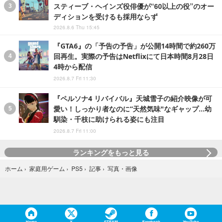
スティーブ・ヘインズ役俳優が“60以上の役”のオー
ディションを受けるも採用ならず
2026.8.6 Thu 15:45
『GTA6』の「予告の予告」が公開14時間で約260万
回再生。実際の予告はNetflixにて日本時間8月28日
4時から配信
2026.8.7 Fri 11:30
『ペルソナ4 リバイバル』天城雪子の紹介映像が可
愛い！しっかり者なのに“天然気味"なギャップ…幼
馴染・千枝に助けられる姿にも注目
2026.8.7 Fri 11:00
ランキングをもっと見る
写真・画像
ホーム
›
家庭用ゲーム
›
PS5
›
記事
›
Home
X
STEAM
Facebook
YouTube