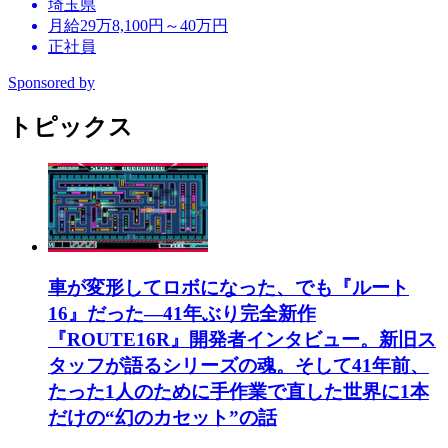
埼玉県
月給29万8,100円～40万円
正社員
Sponsored by
トピックス
車が変形してロボになった、でも『ルート
16』だった―41年ぶり完全新作
『ROUTE16R』開発者インタビュー。新旧ス
タッフが語るシリーズの魂。そして41年前、
たった1人のために手作業で直した世界に1本
だけの“幻のカセット”の話