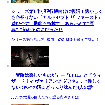
シリーズ第1作が現行機向けに復活！懐かしく
も色褪せない『カルドセプト ザ ファースト』
遊びやすい機能も搭載で、あらためて“原
典”に触れるのにぴったり
シリーズ第1作が現行機向けの新機能を備えて復活！
「冒険は楽しいものだ」 ─『FF11』と『ウィ
ザードリィ ヴァリアンツ ダフネ』、"優しく
ないRPG"の沼にどっぷり沈んだ4人の話
ふたつの沼の住人たちが語る奥深さとは。