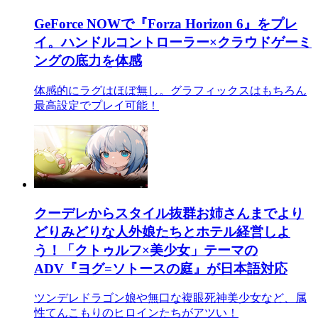
GeForce NOWで『Forza Horizon 6』をプレ
イ。ハンドルコントローラー×クラウドゲーミ
ングの底力を体感
体感的にラグはほぼ無し。グラフィックスはもちろん
最高設定でプレイ可能！
クーデレからスタイル抜群お姉さんまでより
どりみどりな人外娘たちとホテル経営しよ
う！「クトゥルフ×美少女」テーマの
ADV『ヨグ=ソトースの庭』が日本語対応
ツンデレドラゴン娘や無口な複眼死神美少女など、属
性てんこもりのヒロインたちがアツい！