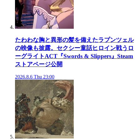
たわわな胸と異形の髪を備えたラプンツェル
の映像も披露。セクシー童話ヒロイン戦うロ
ーグライトACT『Swords & Slippers』Steam
ストアページ公開
2026.8.6 Thu 23:00