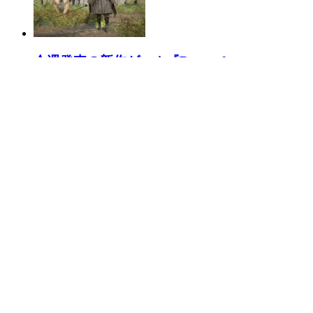
今週発売の新作ゲーム『Beast of
Reincarnation』『MARVEL Tōkon: Fighting
Souls』『ファイナルファンタジーXIV』他
今週発売の新作ゲームはこちら。
有志日本語化の現場から
PCゲーマーなら何かとお世話になっているであろう有
志翻訳者に連続インタビュー。