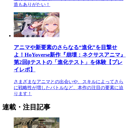
造もありがたい！
アニマや新要素のさらなる“進化”を目撃せ
よ！HoYoverse新作『崩壊：ネクサスアニマ』
第2回βテストの「進化テスト」を体験【プレ
イレポ】
さまざまなアニマとの出会いや、スキルによってさら
に戦略性が増したバトルなど、本作の注目の要素に迫
ります！
連載・注目記事