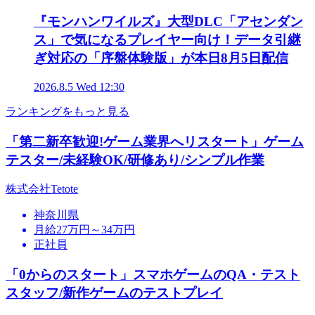
『モンハンワイルズ』大型DLC「アセンダン
ス」で気になるプレイヤー向け！データ引継
ぎ対応の「序盤体験版」が本日8月5日配信
2026.8.5 Wed 12:30
ランキングをもっと見る
「第二新卒歓迎!ゲーム業界へリスタート」ゲーム
テスター/未経験OK/研修あり/シンプル作業
株式会社Tetote
神奈川県
月給27万円～34万円
正社員
「0からのスタート」スマホゲームのQA・テスト
スタッフ/新作ゲームのテストプレイ