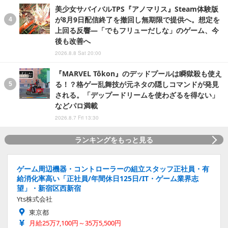
美少女サバイバルTPS『アノマリス』Steam体験版
が8月9日配信終了を撤回し無期限で提供へ。想定を
上回る反響―「でもフリューだしな」のゲーム、今
後も改善へ
2026.8.8 Sat 20:00
『MARVEL Tōkon』のデッドプールは瞬獄殺も使え
る！？格ゲー乱舞技が元ネタの隠しコマンドが発見
される。「デップードリームを使わざるを得ない」
などパロ満載
2026.8.7 Fri 13:30
ランキングをもっと見る
ゲーム周辺機器・コントローラーの組立スタッフ正社員・有
給消化率高い「正社員/年間休日125日/IT・ゲーム業界志
望」・新宿区西新宿
Yts株式会社
東京都
月給25万7,100円～35万5,500円