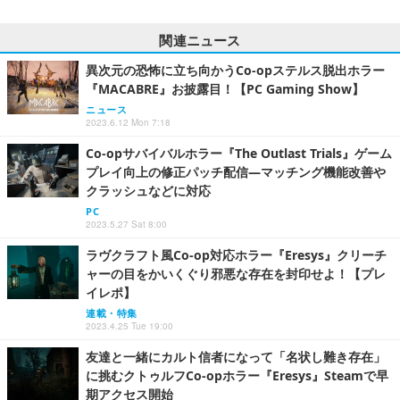
関連ニュース
異次元の恐怖に立ち向かうCo-opステルス脱出ホラー
『MACABRE』お披露目！【PC Gaming Show】
ニュース
2023.6.12 Mon 7:18
Co-opサバイバルホラー『The Outlast Trials』ゲーム
プレイ向上の修正パッチ配信―マッチング機能改善や
クラッシュなどに対応
PC
2023.5.27 Sat 8:00
ラヴクラフト風Co-op対応ホラー『Eresys』クリーチ
ャーの目をかいくぐり邪悪な存在を封印せよ！【プレ
イレポ】
連載・特集
2023.4.25 Tue 19:00
友達と一緒にカルト信者になって「名状し難き存在」
に挑むクトゥルフCo-opホラー『Eresys』Steamで早
期アクセス開始