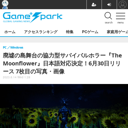
search
menu
ホーム
アクセスランキング
特集
PCゲーム
家庭用ゲー
PC
Windows
廃墟の島舞台の協力型サバイバルホラー『The
Moonflower』日本語対応決定！6月30日リリ
ース 7枚目の写真・画像
2023.6.14 Wed 1:28