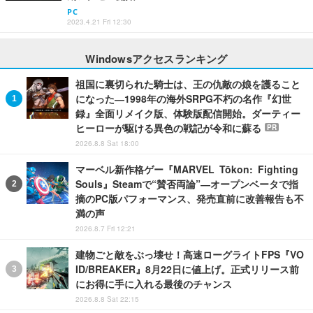
PC
2023.4.21 Fri 12:30
Windowsアクセスランキング
祖国に裏切られた騎士は、王の仇敵の娘を護ること
になった―1998年の海外SRPG不朽の名作『幻世
録』全面リメイク版、体験版配信開始。ダーティー
ヒーローが駆ける異色の戦記が令和に蘇る
PR
2026.8.8 Sat 18:00
マーベル新作格ゲー『MARVEL Tōkon: Fighting
Souls』Steamで“賛否両論”―オープンベータで指
摘のPC版パフォーマンス、発売直前に改善報告も不
満の声
2026.8.7 Fri 12:21
建物ごと敵をぶっ壊せ！高速ローグライトFPS『VO
ID/BREAKER』8月22日に値上げ。正式リリース前
にお得に手に入れる最後のチャンス
2026.8.8 Sat 22:15