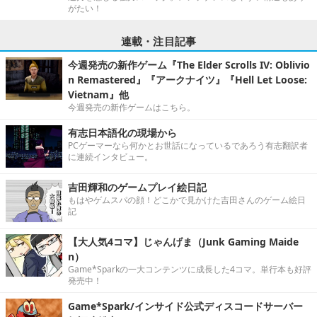
がたい！
連載・注目記事
今週発売の新作ゲーム『The Elder Scrolls IV: Oblivio
n Remastered』『アークナイツ』『Hell Let Loose:
Vietnam』他
今週発売の新作ゲームはこちら。
有志日本語化の現場から
PCゲーマーなら何かとお世話になっているであろう有志翻訳者
に連続インタビュー。
吉田輝和のゲームプレイ絵日記
もはやゲムスパの顔！どこかで見かけた吉田さんのゲーム絵日
記
【大人気4コマ】じゃんげま（Junk Gaming Maide
n）
Game*Sparkの一大コンテンツに成長した4コマ。単行本も好評
発売中！
Game*Spark/インサイド公式ディスコードサーバー