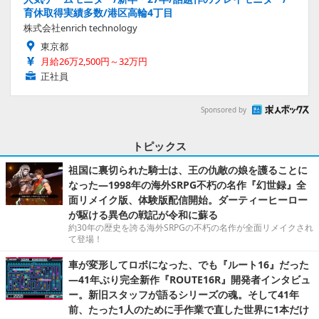
育休取得実績多数/港区高輪4丁目
株式会社enrich technology
東京都
月給26万2,500円～32万円
正社員
Sponsored by
トピックス
祖国に裏切られた騎士は、王の仇敵の娘を護ることに
なった―1998年の海外SRPG不朽の名作『幻世録』全
面リメイク版、体験版配信開始。ダーティーヒーロー
が駆ける異色の戦記が令和に蘇る
約30年の歴史を誇る海外SRPGの不朽の名作が全面リメイクされ
て登場！
車が変形してロボになった、でも『ルート16』だった
―41年ぶり完全新作『ROUTE16R』開発者インタビュ
ー。新旧スタッフが語るシリーズの魂。そして41年
前、たった1人のために手作業で直した世界に1本だけ