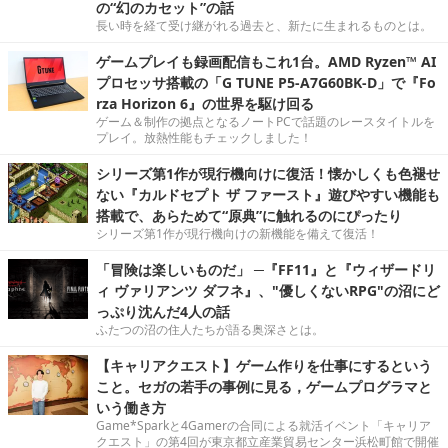
の“幻のカセット”の話
長い時を経て受け継がれる過去と、新たに生まれるものとは。
ゲームプレイも録画配信もこれ1台。AMD Ryzen™ AI
プロセッサ搭載の「G TUNE P5-A7G60BK-D」で『Fo
rza Horizon 6』の世界を駆け回る
ゲーム＆制作の拠点となるノートPCで話題のレースタイトルを
プレイ。放熱性能もチェックしました！
シリーズ第1作が現行機向けに復活！懐かしくも色褪せ
ない『カルドセプト ザ ファースト』遊びやすい機能も
搭載で、あらためて“原典”に触れるのにぴったり
シリーズ第1作が現行機向けの新機能を備えて復活！
「冒険は楽しいものだ」 ─『FF11』と『ウィザードリ
ィ ヴァリアンツ ダフネ』、"優しくないRPG"の沼にど
っぷり沈んだ4人の話
ふたつの沼の住人たちが語る奥深さとは。
【キャリアクエスト】ゲーム作りを仕事にするという
こと。セガの若手の事例に見る，ゲームプログラマと
いう働き方
Game*Sparkと4Gamerの合同による就活イベント「キャリア
クエスト」の第4回が東京都立産業貿易センター浜松町館で開催