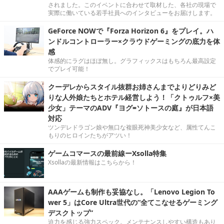
されました。このイベントに合わせて取材した、各社の現場で
実際に働いている若手社員へのインタビューをお届けします。
GeForce NOWで『Forza Horizon 6』をプレイ。ハ
ンドルコントローラー×クラウドゲーミングの底力を体
感
体感的にラグはほぼ無し。グラフィックスはもちろん最高設定
でプレイ可能！
クーデレからスタイル抜群お姉さんまでよりどりみど
りな人外娘たちとホテル経営しよう！「クトゥルフ×美
少女」テーマのADV『ヨグ=ソトースの庭』が日本語
対応
ツンデレドラゴン娘や無口な複眼死神美少女など、属性てんこ
もりのヒロインたちがアツい！
ゲームコマースの最前線ーXsolla特集
Xsollaの最新情報はこちらから！
AAAゲームも制作も妥協なし。「Lenovo Legion To
wer 5」はCore Ultra世代の“全てこなせるゲーミング
デスクトップ”
迫力を感じる強力スペック。メンテナンスしやすい構造もあり