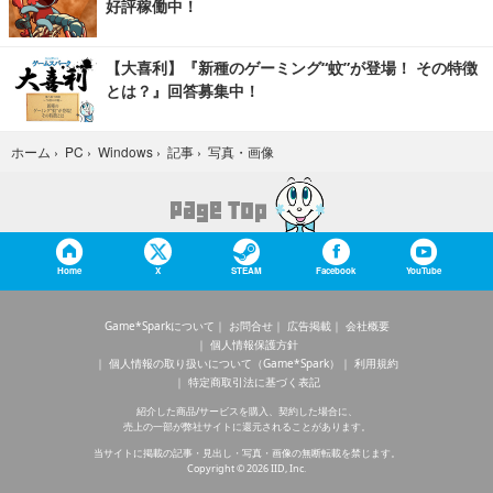
好評稼働中！
【大喜利】『新種のゲーミング“蚊”が登場！ その特徴
とは？』回答募集中！
写真・画像
ホーム
›
PC
›
Windows
›
記事
›
Home
X
STEAM
Facebook
YouTube
Game*Sparkについて
お問合せ
広告掲載
会社概要
個人情報保護方針
個人情報の取り扱いについて（Game*Spark）
利用規約
特定商取引法に基づく表記
紹介した商品/サービスを購入、契約した場合に、
売上の一部が弊社サイトに還元されることがあります。
当サイトに掲載の記事・見出し・写真・画像の無断転載を禁じます。
Copyright © 2026 IID, Inc.