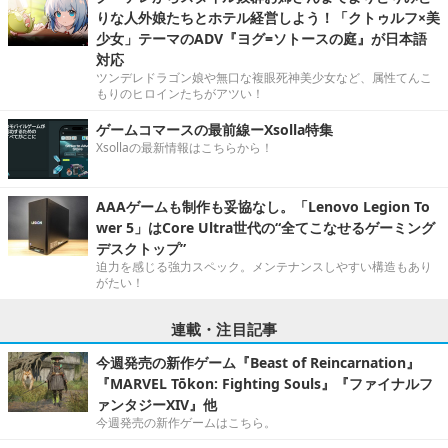
りな人外娘たちとホテル経営しよう！「クトゥルフ×美
少女」テーマのADV『ヨグ=ソトースの庭』が日本語
対応
ツンデレドラゴン娘や無口な複眼死神美少女など、属性てんこ
もりのヒロインたちがアツい！
ゲームコマースの最前線ーXsolla特集
Xsollaの最新情報はこちらから！
AAAゲームも制作も妥協なし。「Lenovo Legion To
wer 5」はCore Ultra世代の“全てこなせるゲーミング
デスクトップ”
迫力を感じる強力スペック。メンテナンスしやすい構造もあり
がたい！
連載・注目記事
今週発売の新作ゲーム『Beast of Reincarnation』
『MARVEL Tōkon: Fighting Souls』『ファイナルフ
ァンタジーXIV』他
今週発売の新作ゲームはこちら。