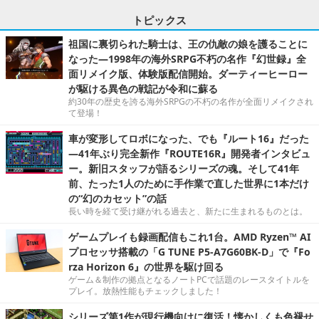
トピックス
祖国に裏切られた騎士は、王の仇敵の娘を護ることに
なった―1998年の海外SRPG不朽の名作『幻世録』全
面リメイク版、体験版配信開始。ダーティーヒーロー
が駆ける異色の戦記が令和に蘇る
約30年の歴史を誇る海外SRPGの不朽の名作が全面リメイクされ
て登場！
車が変形してロボになった、でも『ルート16』だった
―41年ぶり完全新作『ROUTE16R』開発者インタビュ
ー。新旧スタッフが語るシリーズの魂。そして41年
前、たった1人のために手作業で直した世界に1本だけ
の“幻のカセット”の話
長い時を経て受け継がれる過去と、新たに生まれるものとは。
ゲームプレイも録画配信もこれ1台。AMD Ryzen™ AI
プロセッサ搭載の「G TUNE P5-A7G60BK-D」で『Fo
rza Horizon 6』の世界を駆け回る
ゲーム＆制作の拠点となるノートPCで話題のレースタイトルを
プレイ。放熱性能もチェックしました！
シリーズ第1作が現行機向けに復活！懐かしくも色褪せ