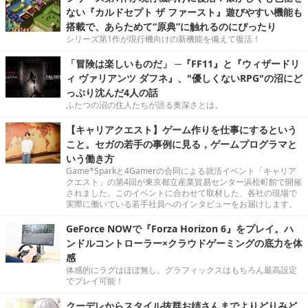
ない『カルドセプト ザ ファースト』遊びやすい機能も
搭載で、あらためて“原典”に触れるのにぴったり
シリーズ第1作が現行機向けの新機能を備えて復活！
「冒険は楽しいものだ」 ─『FF11』と『ウィザードリ
ィ ヴァリアンツ ダフネ』、"優しくないRPG"の沼にど
っぷり沈んだ4人の話
ふたつの沼の住人たちが語る奥深さとは。
【キャリアクエスト】ゲーム作りを仕事にするという
こと。セガの若手の事例に見る，ゲームプログラマと
いう働き方
Game*Sparkと4Gamerの合同による就活イベント「キャリア
クエスト」の第4回が東京都立産業貿易センター浜松町館で開催
されました。このイベントに合わせて取材した、各社の現場で
実際に働いている若手社員へのインタビューをお届けします。
GeForce NOWで『Forza Horizon 6』をプレイ。ハ
ンドルコントローラー×クラウドゲーミングの底力を体
感
体感的にラグはほぼ無し。グラフィックスはもちろん最高設定
でプレイ可能！
クーデレからスタイル抜群お姉さんまでよりどりみど