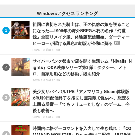
Windowsアクセスランキング
祖国に裏切られた騎士は、王の仇敵の娘を護ること
になった―1998年の海外SRPG不朽の名作『幻世
録』全面リメイク版、体験版配信開始。ダーティー
ヒーローが駆ける異色の戦記が令和に蘇る
PR
2026.8.8 Sat 18:00
サイバーパンク都市で店を開く生活シム『Nivalis N
ights』Q&A映像シリーズ第3弾！タクシー、メト
ロ、自家用船などの移動手段を紹介
2026.8.8 Sat 20:30
美少女サバイバルTPS『アノマリス』Steam体験版
が8月9日配信終了を撤回し無期限で提供へ。想定を
上回る反響―「でもフリューだしな」のゲーム、今
後も改善へ
2026.8.8 Sat 20:00
時間内に格ゲーコマンドを入力して生き残れ！『CO
MMAND MONSTER』Steam向けに配信―1P/2P側