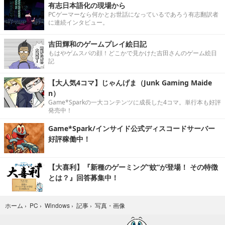
有志日本語化の現場から
PCゲーマーなら何かとお世話になっているであろう有志翻訳者
に連続インタビュー。
吉田輝和のゲームプレイ絵日記
もはやゲムスパの顔！どこかで見かけた吉田さんのゲーム絵日
記
【大人気4コマ】じゃんげま（Junk Gaming Maide
n）
Game*Sparkの一大コンテンツに成長した4コマ。単行本も好評
発売中！
Game*Spark/インサイド公式ディスコードサーバー
好評稼働中！
【大喜利】『新種のゲーミング“蚊”が登場！ その特徴
とは？』回答募集中！
写真・画像
ホーム
›
PC
›
Windows
›
記事
›