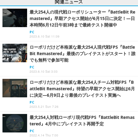
関連ニュース
最大254人の現代戦ローポリシューター『BattleBit Re
mastered』早期アクセス開始が6月15日に決定！―日
本時間6月12日午前3時まで最終テスト開催中
PC
2023.6.10 Sat 11:09
ローポリだけど本格派な最大254人現代戦FPS『Battle
Bit Remastered』最後のプレイテストがスタート！誰
でも無料で参加可能
PC
2023.6.10 Sat 3:03
ローポリだけど本格派な最大254人チーム対戦FPS『B
attleBit Remastered』待望の早期アクセス開始は6月
に決定―6月9日より最後のプレイテスト実施へ
PC
2023.5.21 Sun 7:26
最大254人対戦ローポリ現代戦FPS『BattleBit Remas
tered』4月中にプレイテスト再開予定
PC
2022.4.14 Thu 7:00