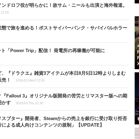
ノンドロフ役が明らかに！故サム・ニールも出演と海外報道。
i 11:05
状態で旅を進める！ポストサイバーパンク・サバイバルホラー
ート「Power Trip」配信！ 発電所の再稼働が可能に
、『ドラクエ』雑貨3アイテムが本日8月5日12時よりしまむ
販売！
2026.8.5 Wed 11:45
Fallout 3』オリジナル版開発の苦労とリマスター版への期
明かす
2026.8.6 Thu 22:30
スブター』開発者、Steamからの売上を銀行に受け取り拒否
による成人向けコンテンツの規制」【UPDATE】