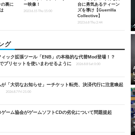
その裏に
ー映像！
台に勇気あるティーン
は
ズを導け【Guerrilla
2023.6.15 Thu 15:00
Collective】
2023.6.8 Thu 2:44
ング
ィック拡張ツール「ENB」の本格的な代替Mod登場！？
ders」でプリセットを使いまわせるように
2026.8.8 Sat 0:00
ムが「大切なお知らせ」ーチケット転売、決済代行に注意喚起
」
2026.8.7 Fri 21:00
ロゲーム協会がゲームソフトCDの劣化について問題提起