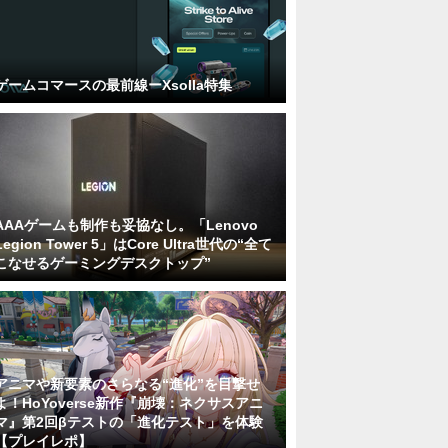
ゲームコマースの最前線ーXsolla特集
AAAゲームも制作も妥協なし。「Lenovo
Legion Tower 5」はCore Ultra世代の“全て
こなせるゲーミングデスクトップ”
アニマや新要素のさらなる“進化”を目撃せ
よ！HoYoverse新作『崩壊：ネクサスアニ
マ』第2回βテストの「進化テスト」を体験
【プレイレポ】