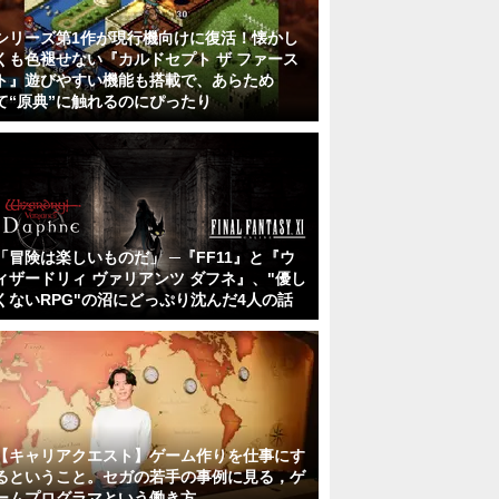
シリーズ第1作が現行機向けに復活！懐かし
くも色褪せない『カルドセプト ザ ファース
ト』遊びやすい機能も搭載で、あらため
て“原典”に触れるのにぴったり
「冒険は楽しいものだ」 ─『FF11』と『ウ
ィザードリィ ヴァリアンツ ダフネ』、"優し
くないRPG"の沼にどっぷり沈んだ4人の話
【キャリアクエスト】ゲーム作りを仕事にす
るということ。セガの若手の事例に見る，ゲ
ームプログラマという働き方