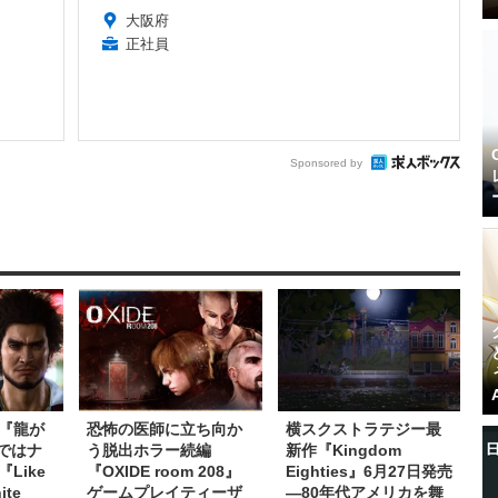
大阪府
正社員
Sponsored by
『龍が
恐怖の医師に立ち向か
横スクストラテジー最
ではナ
う脱出ホラー続編
新作『Kingdom
Like
『OXIDE room 208』
Eighties』6月27日発売
ite
ゲームプレイティーザ
―80年代アメリカを舞