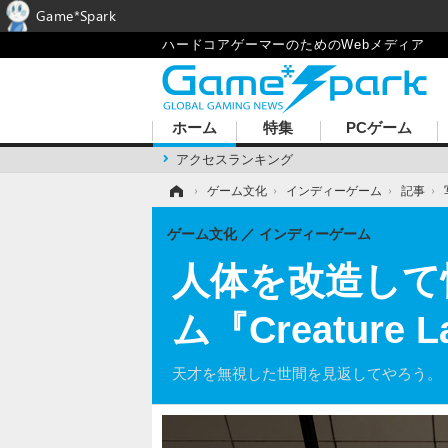
Game*Spark
ハードコアゲーマーのためのWebメディア
ホーム
特集
PCゲーム
アクセスランキング
ホーム
›
ゲーム文化
›
インディーゲーム
›
記事
›
ゲーム文化
インディーゲーム
人体を改造して
ム『Creatur
天才を無視した世間を見返してやろう。