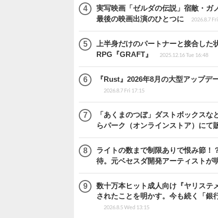
実写映画「ゼルダの伝説」宿敵・ガ
最後の映画出演のひとつに
2026.8.7 Fr
上半身だけのパートナーと接合した
RPG『GRAFT』
2025.12.16 Tue 16:48
『Rust』2026年8月の大型アップデ
2026.8.7 Fri 17:15
「あくまのつぼ」ダストボックスなど
らパーク（オンラインストア）にて
ライトの数まで制限ありで恨み節！？『
待。元ベセスダ開発アーティストが
数十万本ヒット成人向け『ヤリステメ
されたことを明かす。今も続く「銀行
2026.8.5 Wed 13:15