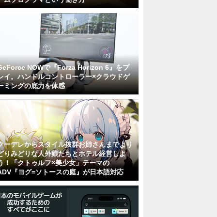
GeForce NOWで『Forza Horizon 6』をプ
レイ。ハンドルコントローラー×クラウドゲ
ーミングの底力を体感
クーデレからスタイル抜群お姉さんまでより
どりみどりな人外娘たちとホテル経営しよ
う！「クトゥルフ×美少女」テーマの
ADV『ヨグ=ソトースの庭』が日本語対応