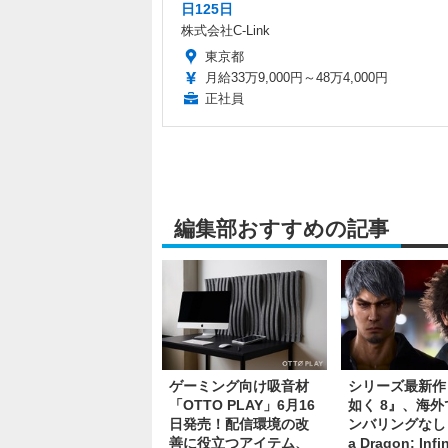
日125日
株式会社C-Link
東京都
月給33万9,000円～48万4,000円
正社員
編集部おすすめの記事
ゲーミング向け吸音材
シリーズ最新作
「OTTO PLAY」6月16
如く 8』、海外
日発売！配信環境の改
ンバリングなし『
善に役立つアイテム、
a Dragon: Infin