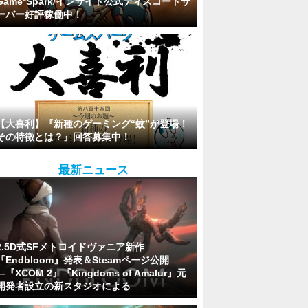
Game*Spark/インサイド公式ディスコードサ
ーバー好評稼働中！
【大喜利】『新種のゲーミング“蚊”が登場！
その特徴とは？』回答募集中！
最新ニュース
2.5D式SFメトロイドヴァニア新作
『Endbloom』発表＆Steamページ公開
―『XCOM 2』『Kingdoms of Amalur』元
開発者設立の新スタジオによる