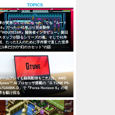
TOPICS
車が変形してロボになった、でも『ルート
16』だった―41年ぶり完全新作
『ROUTE16R』開発者インタビュー。新旧
スタッフが語るシリーズの魂。そして41年
前、たった1人のために手作業で直した世界
に1本だけの“幻のカセット”の話
ゲームプレイも録画配信もこれ1台。AMD
Ryzen™ AIプロセッサ搭載の「G TUNE P5-
A7G60BK-D」で『Forza Horizon 6』の世
界を駆け回る