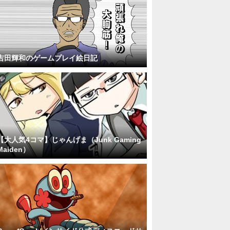
吉田輝和のゲームプレイ絵日記
【大人気4コマ】じゃんげま（Junk Gaming
Maiden）