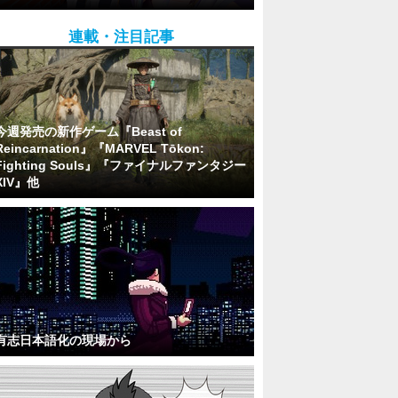
連載・注目記事
今週発売の新作ゲーム『Beast of
Reincarnation』『MARVEL Tōkon:
Fighting Souls』『ファイナルファンタジー
XIV』他
有志日本語化の現場から