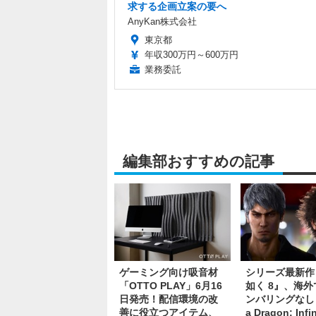
求する企画立案の要へ
AnyKan株式会社
東京都
年収300万円～600万円
業務委託
編集部おすすめの記事
ゲーミング向け吸音材
シリーズ最新作
「OTTO PLAY」6月16
如く 8』、海外
日発売！配信環境の改
ンバリングなし『
善に役立つアイテム、
a Dragon: Infin