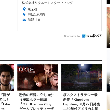
株式会社リクルートスタッフィング
東京都
時給1,900円
派遣社員
Sponsored by
『龍が
恐怖の医師に立ち向か
横スクストラテジー最
ではナ
う脱出ホラー続編
新作『Kingdom
Like
『OXIDE room 208』
Eighties』6月27日発売
ite
ゲームプレイティーザ
―80年代アメリカを舞