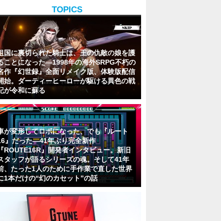
TOPICS
祖国に裏切られた騎士は、王の仇敵の娘を護
ることになった―1998年の海外SRPG不朽の
名作『幻世録』全面リメイク版、体験版配信
開始。ダーティーヒーローが駆ける異色の戦
記が令和に蘇る
車が変形してロボになった、でも『ルート
16』だった―41年ぶり完全新作
『ROUTE16R』開発者インタビュー。新旧
スタッフが語るシリーズの魂。そして41年
前、たった1人のために手作業で直した世界
に1本だけの“幻のカセット”の話