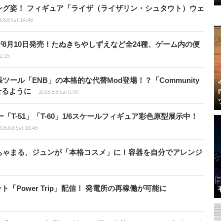
ング姿！ フィギュア「ライザ（ライザリン・シュタウト）ウェ
.8.8 Sat 14:48
8月10日発売！たぬきちやしずえなど全24種、ゲーム内の便
12:15
ール「ENB」の本格的な代替Mod登場！？「Community
せるように
2026.8.8 Sat 0:00
ー「T-51」「T-60」1/6スケールフィギュア彩色原型展示中！
26.8.8 Sat 18:45
ちゃまる、ジュンが「本格コスメ」に！容器を自分でアレンジ
ート「Power Trip」配信！ 発電所の再稼働が可能に