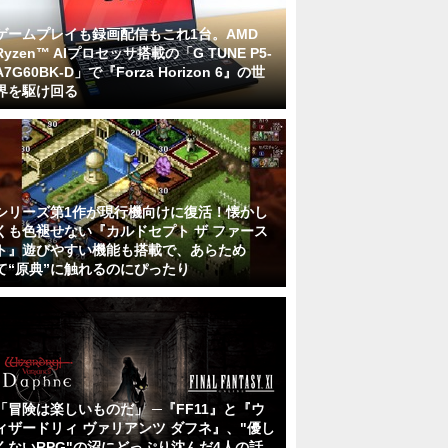
ゲームプレイも録画配信もこれ1台。AMD
Ryzen™ AIプロセッサ搭載の「G TUNE P5-
A7G60BK-D」で『Forza Horizon 6』の世
界を駆け回る
シリーズ第1作が現行機向けに復活！懐かし
くも色褪せない『カルドセプト ザ ファース
ト』遊びやすい機能も搭載で、あらため
て“原典”に触れるのにぴったり
「冒険は楽しいものだ」 ─『FF11』と『ウ
ィザードリィ ヴァリアンツ ダフネ』、"優し
くないRPG"の沼にどっぷり沈んだ4人の話