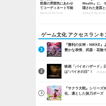
部屋の雰囲気にあわせ
Wealth』に、
てコーディネート可能
隠された意図と
2023.6.15 Thu 15:30
2023.6.15 Thu 15:15
ゲーム文化 アクセスランキ
『勝利の女神：NIKKE
豊かな表情、武器・花無
映画「バイオハザード」日
は“バイオの日”！
2026.8.
『サクラ大戦』シリーズ3
化、凛とした抜刀ポーズ