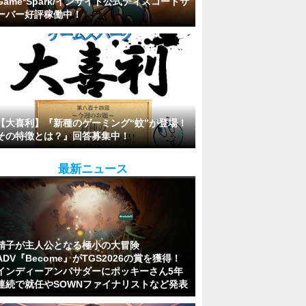
Game*Spark/インサイド公式ディスコードサ
ーバー好評稼働中！
【大喜利】『新種のゲーミング“蚊”が登場！
その特徴とは？』回答募集中！
最新ニュース
精子が主人公となる極小の大冒険
ADV『Become』がTGS2026の賞を獲得！
インディーアンバサダーにポッキーさん5年
連続で就任やSOWNファイナリストなど発表