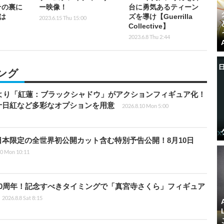
その裏に
ー映像！
台に勇気あるティーン
は
ズを導け【Guerrilla
2023.6.15 Thu 15:00
Collective】
2023.6.8 Thu 2:44
ング
』より「紅蓮：ブラックシャドウ」がアクションフィギュア化！
十日紅など多彩なオプションを用意
2026.8.10 Mon 5:00
本限定の全世界初公開カット含む特別予告公開！8月10日
10 Mon 10:11
0周年！記念すべきタイミングで「真宮寺さくら」フィギュア
2026.8.8 Sat 8:15