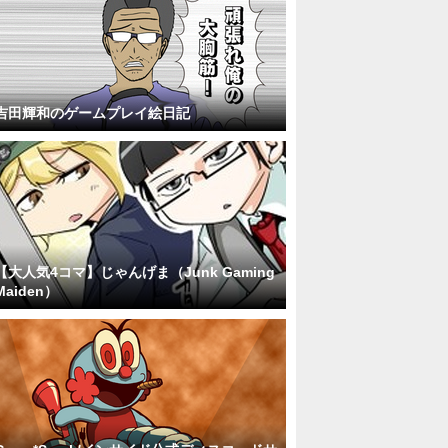
吉田輝和のゲームプレイ絵日記
【大人気4コマ】じゃんげま（Junk Gaming
Maiden）