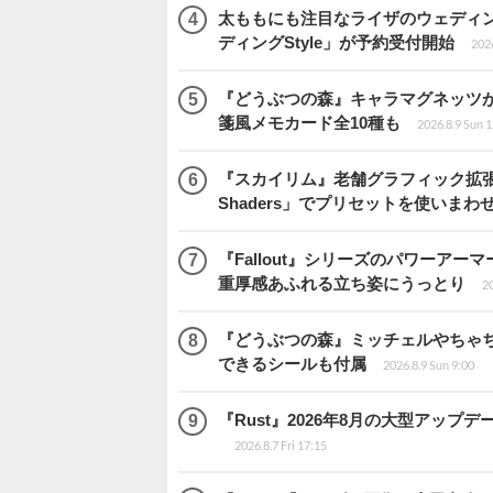
太ももにも注目なライザのウェディ
ディングStyle」が予約受付開始
2026
『どうぶつの森』キャラマグネッツが
箋風メモカード全10種も
2026.8.9 Sun 
『スカイリム』老舗グラフィック拡張ツ
Shaders」でプリセットを使いまわ
『Fallout』シリーズのパワーアーマ
重厚感あふれる立ち姿にうっとり
20
『どうぶつの森』ミッチェルやちゃ
できるシールも付属
2026.8.9 Sun 9:00
『Rust』2026年8月の大型アップデ
2026.8.7 Fri 17:15