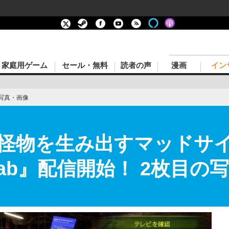
家庭用ゲーム
セール・無料
読者の声
漫画
イン
写真・画像
怪物を生み出すマッドサ
e Lab』配信開始！ 2枚目