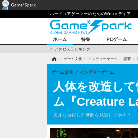
Game*Spark
ハードコアゲーマーのためのWebメディア
ホーム
特集
PCゲーム
アクセスランキング
ホーム
›
ゲーム文化
›
インディーゲーム
›
記事
›
ゲーム文化
インディーゲーム
人体を改造して
ム『Creatur
天才を無視した世間を見返してやろう。