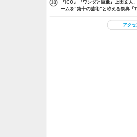
『ICO』『ワンダと巨像』上田文人
ームを“第十の芸術”と称える祭典「The 
アクセ