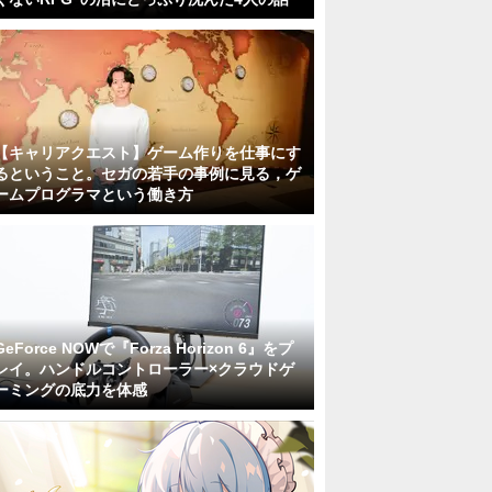
【キャリアクエスト】ゲーム作りを仕事にす
るということ。セガの若手の事例に見る，ゲ
ームプログラマという働き方
GeForce NOWで『Forza Horizon 6』をプ
レイ。ハンドルコントローラー×クラウドゲ
ーミングの底力を体感