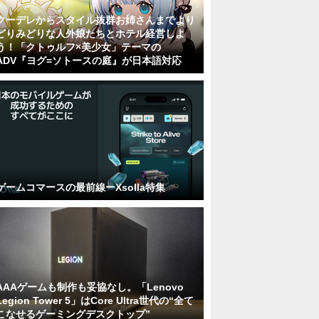
クーデレからスタイル抜群お姉さんまでより
どりみどりな人外娘たちとホテル経営しよ
う！「クトゥルフ×美少女」テーマの
ADV『ヨグ=ソトースの庭』が日本語対応
ゲームコマースの最前線ーXsolla特集
AAAゲームも制作も妥協なし。「Lenovo
Legion Tower 5」はCore Ultra世代の“全て
こなせるゲーミングデスクトップ”