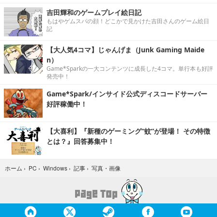
吉田輝和のゲームプレイ絵日記
もはやゲムスパの顔！どこかで見かけた吉田さんのゲーム絵日
記
【大人気4コマ】じゃんげま（Junk Gaming Maide
n）
Game*Sparkの一大コンテンツに成長した4コマ。単行本も好評
発売中！
Game*Spark/インサイド公式ディスコードサーバー
好評稼働中！
【大喜利】『新種のゲーミング“蚊”が登場！ その特徴
とは？』回答募集中！
写真・画像
ホーム
›
PC
›
Windows
›
記事
›