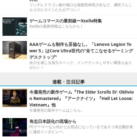
ツンデレドラゴン娘や無口な複眼死神美少女など、属性てんこ
もりのヒロインたちがアツい！
ゲームコマースの最前線ーXsolla特集
Xsollaの最新情報はこちらから！
AAAゲームも制作も妥協なし。「Lenovo Legion To
wer 5」はCore Ultra世代の“全てこなせるゲーミング
デスクトップ”
迫力を感じる強力スペック。メンテナンスしやすい構造もあり
がたい！
連載・注目記事
今週発売の新作ゲーム『The Elder Scrolls IV: Oblivio
n Remastered』『アークナイツ』『Hell Let Loose:
Vietnam』他
今週発売の新作ゲームはこちら。
有志日本語化の現場から
PCゲーマーなら何かとお世話になっているであろう有志翻訳者
に連続インタビュー。