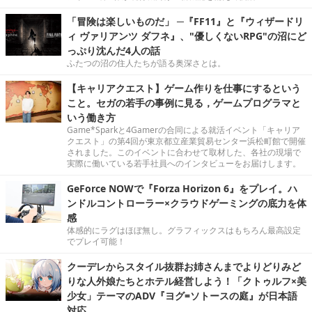
「冒険は楽しいものだ」 ─『FF11』と『ウィザードリ
ィ ヴァリアンツ ダフネ』、"優しくないRPG"の沼にど
っぷり沈んだ4人の話
ふたつの沼の住人たちが語る奥深さとは。
【キャリアクエスト】ゲーム作りを仕事にするという
こと。セガの若手の事例に見る，ゲームプログラマと
いう働き方
Game*Sparkと4Gamerの合同による就活イベント「キャリア
クエスト」の第4回が東京都立産業貿易センター浜松町館で開催
されました。このイベントに合わせて取材した、各社の現場で
実際に働いている若手社員へのインタビューをお届けします。
GeForce NOWで『Forza Horizon 6』をプレイ。ハ
ンドルコントローラー×クラウドゲーミングの底力を体
感
体感的にラグはほぼ無し。グラフィックスはもちろん最高設定
でプレイ可能！
クーデレからスタイル抜群お姉さんまでよりどりみど
りな人外娘たちとホテル経営しよう！「クトゥルフ×美
少女」テーマのADV『ヨグ=ソトースの庭』が日本語
対応