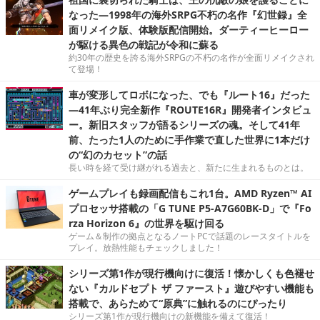
なった―1998年の海外SRPG不朽の名作『幻世録』全
面リメイク版、体験版配信開始。ダーティーヒーロー
が駆ける異色の戦記が令和に蘇る
約30年の歴史を誇る海外SRPGの不朽の名作が全面リメイクされ
て登場！
車が変形してロボになった、でも『ルート16』だった
―41年ぶり完全新作『ROUTE16R』開発者インタビュ
ー。新旧スタッフが語るシリーズの魂。そして41年
前、たった1人のために手作業で直した世界に1本だけ
の“幻のカセット”の話
長い時を経て受け継がれる過去と、新たに生まれるものとは。
ゲームプレイも録画配信もこれ1台。AMD Ryzen™ AI
プロセッサ搭載の「G TUNE P5-A7G60BK-D」で『Fo
rza Horizon 6』の世界を駆け回る
ゲーム＆制作の拠点となるノートPCで話題のレースタイトルを
プレイ。放熱性能もチェックしました！
シリーズ第1作が現行機向けに復活！懐かしくも色褪せ
ない『カルドセプト ザ ファースト』遊びやすい機能も
搭載で、あらためて“原典”に触れるのにぴったり
シリーズ第1作が現行機向けの新機能を備えて復活！