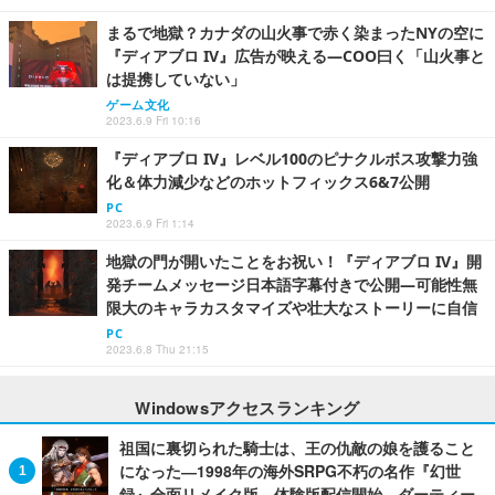
まるで地獄？カナダの山火事で赤く染まったNYの空に
『ディアブロ IV』広告が映える―COO曰く「山火事と
は提携していない」
ゲーム文化
2023.6.9 Fri 10:16
『ディアブロ IV』レベル100のピナクルボス攻撃力強
化＆体力減少などのホットフィックス6&7公開
PC
2023.6.9 Fri 1:14
地獄の門が開いたことをお祝い！『ディアブロ IV』開
発チームメッセージ日本語字幕付きで公開―可能性無
限大のキャラカスタマイズや壮大なストーリーに自信
PC
2023.6.8 Thu 21:15
Windowsアクセスランキング
祖国に裏切られた騎士は、王の仇敵の娘を護ること
になった―1998年の海外SRPG不朽の名作『幻世
録』全面リメイク版、体験版配信開始。ダーティー