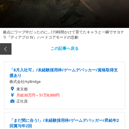
拠点にワープ中だったのに…173時間かけて育てたキャラと一瞬でサヨナ
ラ『ディアブロ IV』ハードコアモードの悲劇
この記事へ戻る
「8月入社可」/未経験採用枠/ゲームデバッカー/資格取得支
援あり
株式会社HyBridge
東京都
月給30万円～51万8,000円
正社員
「まだ間に合う!」/未経験採用枠/ゲームデバッガー/昇給年2
回賞与年2回