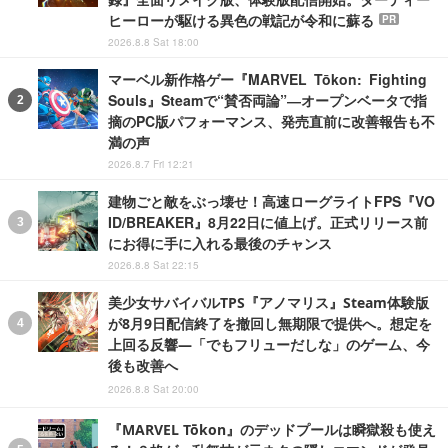
ヒーローが駆ける異色の戦記が令和に蘇る
PR
2026.8.8 Sat 18:00
マーベル新作格ゲー『MARVEL Tōkon: Fighting
Souls』Steamで“賛否両論”―オープンベータで指
摘のPC版パフォーマンス、発売直前に改善報告も不
満の声
2026.8.7 Fri 12:21
建物ごと敵をぶっ壊せ！高速ローグライトFPS『VO
ID/BREAKER』8月22日に値上げ。正式リリース前
にお得に手に入れる最後のチャンス
2026.8.8 Sat 22:15
美少女サバイバルTPS『アノマリス』Steam体験版
が8月9日配信終了を撤回し無期限で提供へ。想定を
上回る反響―「でもフリューだしな」のゲーム、今
後も改善へ
2026.8.8 Sat 20:00
『MARVEL Tōkon』のデッドプールは瞬獄殺も使え