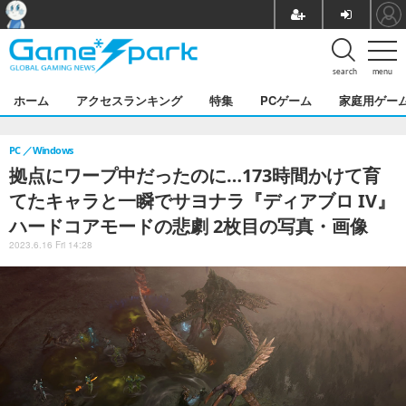
search
menu
ホーム
アクセスランキング
特集
PCゲーム
家庭用ゲー
PC
Windows
拠点にワープ中だったのに…173時間かけて育
てたキャラと一瞬でサヨナラ『ディアブロ IV』
ハードコアモードの悲劇 2枚目の写真・画像
2023.6.16 Fri 14:28