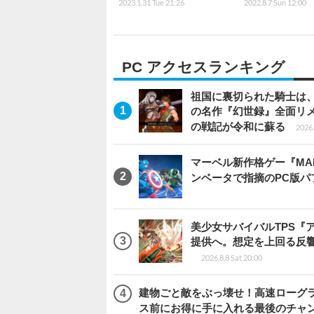
2023.1.31 Tue 21:26
2022.8.7 Sun 12:00
PC アクセスランキング
祖国に裏切られた騎士は、
の名作『幻世録』全面リ
の戦記が令和に蘇る
2026.
マーベル新作格ゲー『MARVEL
ンベータで指摘のPC版
美少女サバイバルTPS『
提供へ。想定を上回る反
2026.8.8 Sat 20:00
建物ごと敵をぶっ壊せ！高速ローグライト
ス前にお得に手に入れる最後のチャ