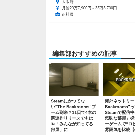
大阪府
月給20万7,900円～33万3,700円
正社員
編集部おすすめの記事
Steamにかつてな
海外ネットミーム
い“The Backrooms”ブ
Backrooms”
ーム到来？11日で4本の
Steamで配信
関連作リリースでもは
気味な部屋」探
や「みんなが知ってる
ーゲームで“ロ
部屋」に
雰囲気を比較【