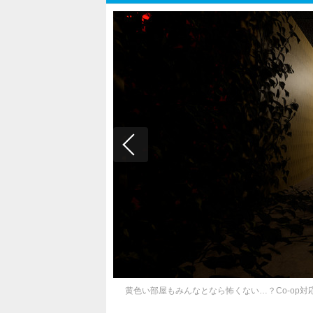
黄色い部屋もみんなとなら怖くない…？Co-op対応の「Th