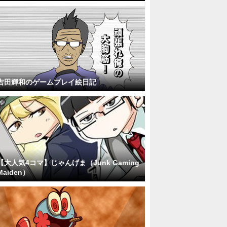
吉田輝和のゲームプレイ絵日記
【大人気4コマ】じゃんげま（Junk Gaming
Maiden）