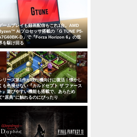
ゲームプレイも録画配信もこれ1台。AMD
Ryzen™ AIプロセッサ搭載の「G TUNE P5-
A7G60BK-D」で『Forza Horizon 6』の世
界を駆け回る
シリーズ第1作が現行機向けに復活！懐かし
くも色褪せない『カルドセプト ザ ファース
ト』遊びやすい機能も搭載で、あらため
て“原典”に触れるのにぴったり