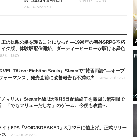
選【2023年3月6日】
2022.11.1 Tue 6:30
2023.3.6 Mon 19:00
王の仇敵の娘を護ることになった―1998年の海外SRPG不朽
メイク版、体験版配信開始。ダーティーヒーローが駆ける異色
8.8 Sat 18:00
 Tōkon: Fighting Souls』Steamで“賛否両論”―オープ
パフォーマンス、発売直前に改善報告も不満の声
2026.8.7 Fri 12:21
アノマリス』Steam体験版が8月9日配信終了を撤回し無期限で
響―「でもフリューだしな」のゲーム、今後も改善へ
FPS『VOID/BREAKER』8月22日に値上げ。正式リリー
ンス
2026.8.8 Sat 22:15