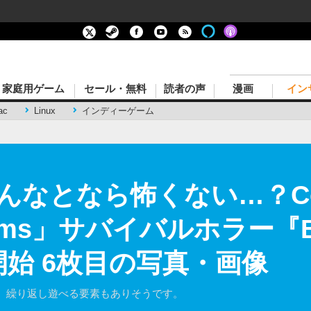
家庭用ゲーム
セール・無料
読者の声
漫画
イン
ac
Linux
インディーゲーム
んなとなら怖くない…？Co
rooms」サバイバルホラー『Ba
信開始 6枚目の写真・画像
、繰り返し遊べる要素もありそうです。