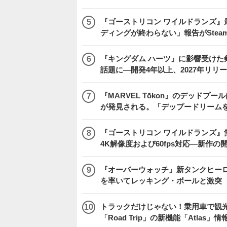
『ゴーストリコン ワイルドランズ』
ディングが終わらない」報告がSte
『キングダム ハーツ』に影響受けた
話題に―開発4年以上、2027年リリ
『MARVEL Tōkon』のデッド
が発見される。「デップードリーム
『ゴーストリコン ワイルドランズ』無料アプデ「
4K解像度および60fps対応―新作の
『オーバーウォッチ』新タンクヒーロー
を率いてレッキング・ボールと激突
トラックだけじゃない！乗用車で観光地などを
「Road Trip」の新機能「Atlas」