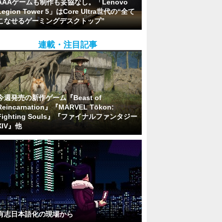
AAAゲームも制作も妥協なし。「Lenovo
Legion Tower 5」はCore Ultra世代の“全て
こなせるゲーミングデスクトップ”
連載・注目記事
今週発売の新作ゲーム『Beast of
Reincarnation』『MARVEL Tōkon:
Fighting Souls』『ファイナルファンタジー
XIV』他
有志日本語化の現場から