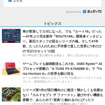
正社員
Sponsored by
トピックス
車が変形してロボになった、でも『ルート16』だった
―41年ぶり完全新作『ROUTE16R』開発者インタビュ
ー。新旧スタッフが語るシリーズの魂。そして41年
前、たった1人のために手作業で直した世界に1本だけ
の“幻のカセット”の話
長い時を経て受け継がれる過去と、新たに生まれるものとは。
ゲームプレイも録画配信もこれ1台。AMD Ryzen™ AI
プロセッサ搭載の「G TUNE P5-A7G60BK-D」で『Fo
rza Horizon 6』の世界を駆け回る
ゲーム＆制作の拠点となるノートPCで話題のレースタイトルを
プレイ。放熱性能もチェックしました！
シリーズ第1作が現行機向けに復活！懐かしくも色褪せ
ない『カルドセプト ザ ファースト』遊びやすい機能も
搭載で、あらためて“原典”に触れるのにぴったり
シリーズ第1作が現行機向けの新機能を備えて復活！