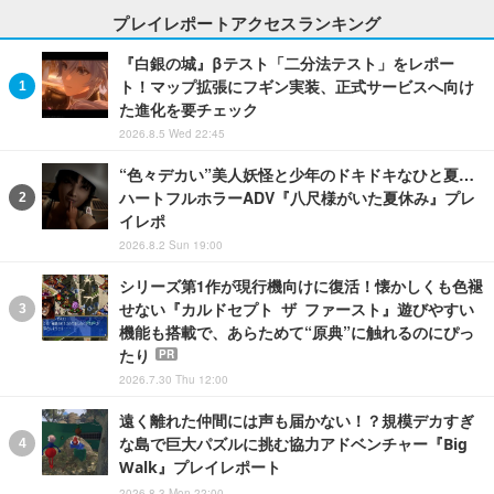
プレイレポートアクセスランキング
『白銀の城』βテスト「二分法テスト」をレポー
ト！マップ拡張にフギン実装、正式サービスへ向け
た進化を要チェック
2026.8.5 Wed 22:45
“色々デカい”美人妖怪と少年のドキドキなひと夏…
ハートフルホラーADV『八尺様がいた夏休み』プレ
イレポ
2026.8.2 Sun 19:00
シリーズ第1作が現行機向けに復活！懐かしくも色褪
せない『カルドセプト ザ ファースト』遊びやすい
機能も搭載で、あらためて“原典”に触れるのにぴっ
たり
PR
2026.7.30 Thu 12:00
遠く離れた仲間には声も届かない！？規模デカすぎ
な島で巨大パズルに挑む協力アドベンチャー『Big
Walk』プレイレポート
2026.8.3 Mon 22:00