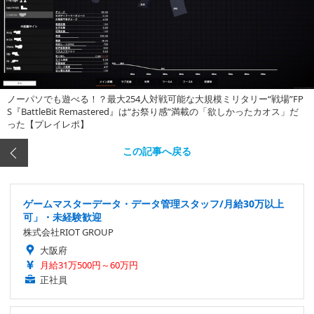
ノーパソでも遊べる！？最大254人対戦可能な大規模ミリタリー“戦場”FP
S『BattleBit Remastered』は“お祭り感”満載の「欲しかったカオス」だ
った【プレイレポ】
この記事へ戻る
ゲームマスターデータ・データ管理スタッフ/月給30万以上
可」・未経験歓迎
株式会社RIOT GROUP
大阪府
月給31万500円～60万円
正社員