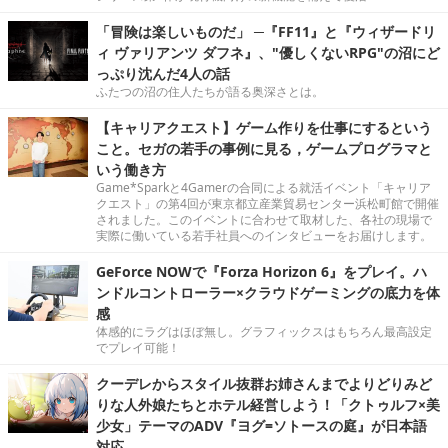
「冒険は楽しいものだ」 ─『FF11』と『ウィザードリ
ィ ヴァリアンツ ダフネ』、"優しくないRPG"の沼にど
っぷり沈んだ4人の話
ふたつの沼の住人たちが語る奥深さとは。
【キャリアクエスト】ゲーム作りを仕事にするという
こと。セガの若手の事例に見る，ゲームプログラマと
いう働き方
Game*Sparkと4Gamerの合同による就活イベント「キャリア
クエスト」の第4回が東京都立産業貿易センター浜松町館で開催
されました。このイベントに合わせて取材した、各社の現場で
実際に働いている若手社員へのインタビューをお届けします。
GeForce NOWで『Forza Horizon 6』をプレイ。ハ
ンドルコントローラー×クラウドゲーミングの底力を体
感
体感的にラグはほぼ無し。グラフィックスはもちろん最高設定
でプレイ可能！
クーデレからスタイル抜群お姉さんまでよりどりみど
りな人外娘たちとホテル経営しよう！「クトゥルフ×美
少女」テーマのADV『ヨグ=ソトースの庭』が日本語
対応