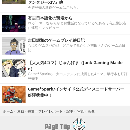
ァンタジーXIV』他
今週発売の新作ゲームはこちら。
有志日本語化の現場から
PCゲーマーなら何かとお世話になっているであろう有志翻訳者
に連続インタビュー。
吉田輝和のゲームプレイ絵日記
もはやゲムスパの顔！どこかで見かけた吉田さんのゲーム絵日
記
【大人気4コマ】じゃんげま（Junk Gaming Maide
n）
Game*Sparkの一大コンテンツに成長した4コマ。単行本も好評
発売中！
Game*Spark/インサイド公式ディスコードサーバー
好評稼働中！
写真・画像
ホーム
›
連載・特集
›
プレイレポート
›
記事
›