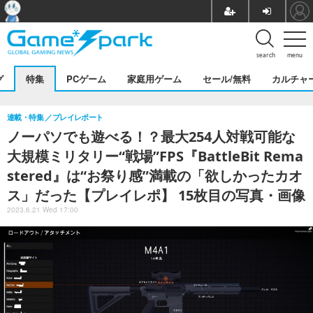
search
menu
グ
特集
PCゲーム
家庭用ゲーム
セール/無料
カルチャ
連載・特集
プレイレポート
ノーパソでも遊べる！？最大254人対戦可能な
大規模ミリタリー“戦場”FPS『BattleBit Rema
stered』は“お祭り感”満載の「欲しかったカオ
ス」だった【プレイレポ】 15枚目の写真・画像
2023.6.21 Wed 17:00