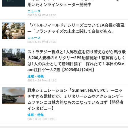
用いたオンラインシューター開発中
ニュース
2023.5.24 Wed 19:00
『バトルフィールド』シリーズについてEA会長が言及
―「フランチャイズの未来に関して自信がある」
ニュース
2023.5.10 Wed 23:30
ストラテジー視点と1人称視点を切り替えながら戦う最
大200人規模のミリタリーFPS配信開始！指揮官もしく
は1人の兵士として勝利目指す―採れたて！本日のSte
am注目ゲーム7選【2023年4月24日】
連載・特集
2023.4.24 Mon 21:30
戦車シミュレーション『Gunner, HEAT, PC!』―ニッ
チすぎる題材だが、ミリタリーシムやアクションゲー
ムファンには魅力的なものになっているはず【開発者
インタビュー】
連載・特集
2022.9.20 Tue 21:00