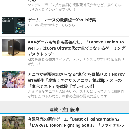
ツンデレドラゴン娘や無口な複眼死神美少女など、属性てんこ
もりのヒロインたちがアツい！
ゲームコマースの最前線ーXsolla特集
Xsollaの最新情報はこちらから！
AAAゲームも制作も妥協なし。「Lenovo Legion To
wer 5」はCore Ultra世代の“全てこなせるゲーミング
デスクトップ”
迫力を感じる強力スペック。メンテナンスしやすい構造もあり
がたい！
アニマや新要素のさらなる“進化”を目撃せよ！HoYov
erse新作『崩壊：ネクサスアニマ』第2回βテストの
「進化テスト」を体験【プレイレポ】
さまざまなアニマとの出会いや、スキルによってさらに戦略性
が増したバトルなど、本作の注目の要素に迫ります！
連載・注目記事
今週発売の新作ゲーム『Beast of Reincarnation』
『MARVEL Tōkon: Fighting Souls』『ファイナルフ